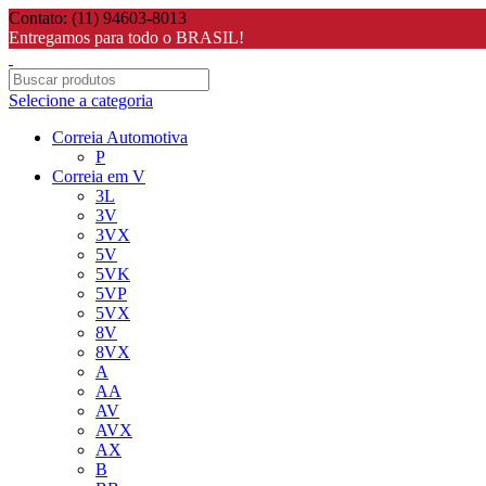
Contato: (11) 94603-8013
Entregamos para todo o BRASIL!
Selecione a categoria
Correia Automotiva
P
Correia em V
3L
3V
3VX
5V
5VK
5VP
5VX
8V
8VX
A
AA
AV
AVX
AX
B