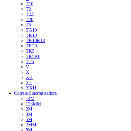
T10
T2
T2,5
T20
T5
TG10
TK10
TK10K13
TK20
TK5
TK5K6
TT5
V
X
XH
XL
XXH
Correia Sincronizadora
14M
173MM
2M
3M
5M
7MM
8M