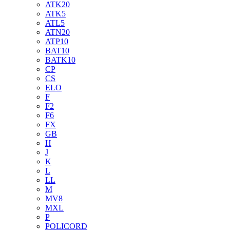
ATK20
ATK5
ATL5
ATN20
ATP10
BAT10
BATK10
CP
CS
ELO
F
F2
F6
FX
GB
H
J
K
L
LL
M
MV8
MXL
P
POLICORD