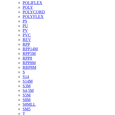
POLIFLEX
POLY
POLYCORD
POLYFLEX
PS
PU
PV
PVC
REV
RPP
RPP14M
RPP5M
RPP8
RPP8M
RRP8M
S
S14
S14M
S3M
S4,5M
S5M
S8M
S8MLL
SM5
T