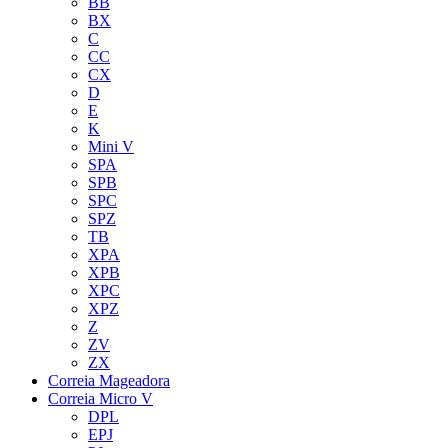
BB
BX
C
CC
CX
D
E
K
Mini V
SPA
SPB
SPC
SPZ
TB
XPA
XPB
XPC
XPZ
Z
ZV
ZX
Correia Mageadora
Correia Micro V
DPL
EPJ