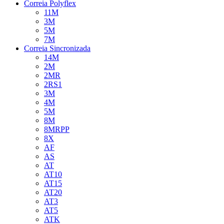
Correia Polyflex
11M
3M
5M
7M
Correia Sincronizada
14M
2M
2MR
2RS1
3M
4M
5M
8M
8MRPP
8X
AF
AS
AT
AT10
AT15
AT20
AT3
AT5
ATK