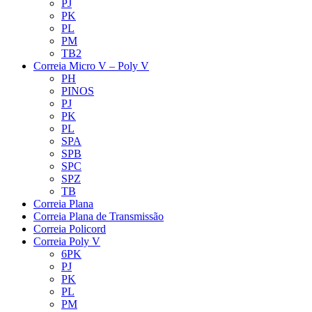
PJ
PK
PL
PM
TB2
Correia Micro V – Poly V
PH
PINOS
PJ
PK
PL
SPA
SPB
SPC
SPZ
TB
Correia Plana
Correia Plana de Transmissão
Correia Policord
Correia Poly V
6PK
PJ
PK
PL
PM