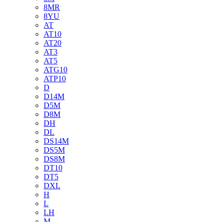
8MR
8YU
AT
AT10
AT20
AT3
AT5
ATG10
ATP10
D
D14M
D5M
D8M
DH
DL
DS14M
DS5M
DS8M
DT10
DT5
DXL
H
L
LH
M