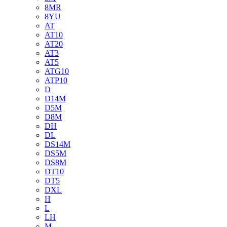
8MR
8YU
AT
AT10
AT20
AT3
AT5
ATG10
ATP10
D
D14M
D5M
D8M
DH
DL
DS14M
DS5M
DS8M
DT10
DT5
DXL
H
L
LH
M