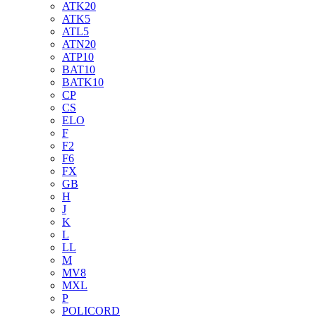
ATK20
ATK5
ATL5
ATN20
ATP10
BAT10
BATK10
CP
CS
ELO
F
F2
F6
FX
GB
H
J
K
L
LL
M
MV8
MXL
P
POLICORD