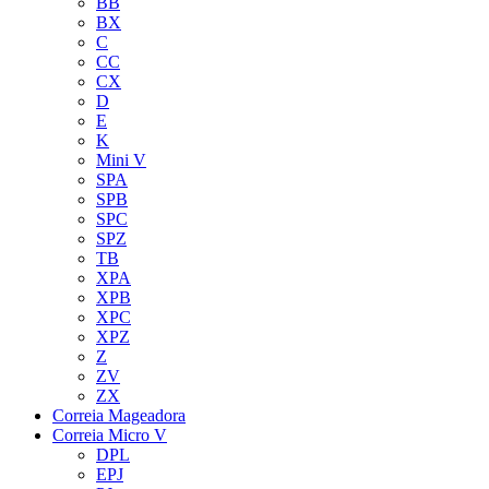
BB
BX
C
CC
CX
D
E
K
Mini V
SPA
SPB
SPC
SPZ
TB
XPA
XPB
XPC
XPZ
Z
ZV
ZX
Correia Mageadora
Correia Micro V
DPL
EPJ