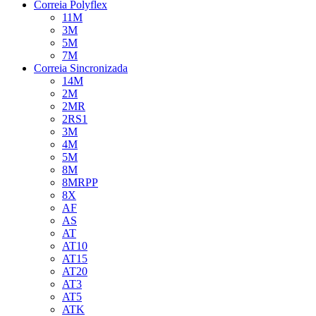
Correia Polyflex
11M
3M
5M
7M
Correia Sincronizada
14M
2M
2MR
2RS1
3M
4M
5M
8M
8MRPP
8X
AF
AS
AT
AT10
AT15
AT20
AT3
AT5
ATK