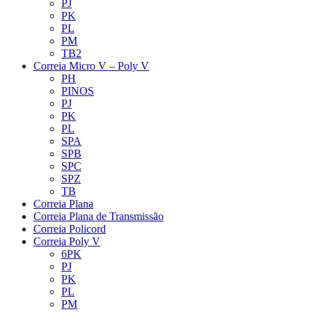
PJ
PK
PL
PM
TB2
Correia Micro V – Poly V
PH
PINOS
PJ
PK
PL
SPA
SPB
SPC
SPZ
TB
Correia Plana
Correia Plana de Transmissão
Correia Policord
Correia Poly V
6PK
PJ
PK
PL
PM