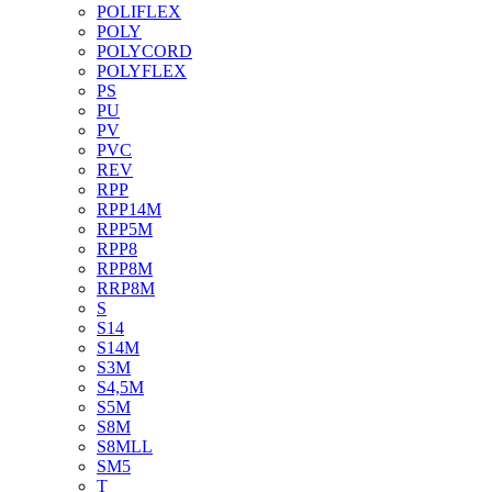
POLIFLEX
POLY
POLYCORD
POLYFLEX
PS
PU
PV
PVC
REV
RPP
RPP14M
RPP5M
RPP8
RPP8M
RRP8M
S
S14
S14M
S3M
S4,5M
S5M
S8M
S8MLL
SM5
T