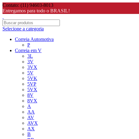
Contato: (11) 94603-8013
Entregamos para todo o BRASIL!
Selecione a categoria
Correia Automotiva
P
Correia em V
3L
3V
3VX
5V
5VK
5VP
5VX
8V
8VX
A
AA
AV
AVX
AX
B