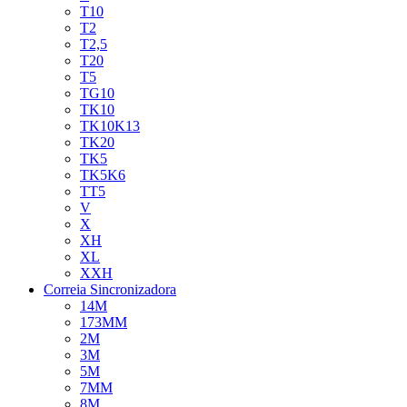
T10
T2
T2,5
T20
T5
TG10
TK10
TK10K13
TK20
TK5
TK5K6
TT5
V
X
XH
XL
XXH
Correia Sincronizadora
14M
173MM
2M
3M
5M
7MM
8M