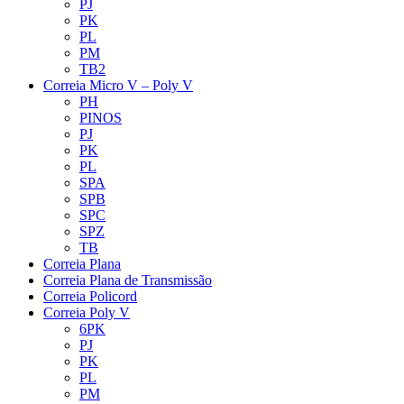
PJ
PK
PL
PM
TB2
Correia Micro V – Poly V
PH
PINOS
PJ
PK
PL
SPA
SPB
SPC
SPZ
TB
Correia Plana
Correia Plana de Transmissão
Correia Policord
Correia Poly V
6PK
PJ
PK
PL
PM