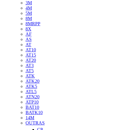
3M
4M
5M
8M
8MRPP
8X
AF
AS
AT
AT10
AT15
AT20
AT3
AT5
ATK
ATK20
ATK5
ATL5
ATN20
ATP10
BAT10
BATK10
14M
OUTRAS
CP