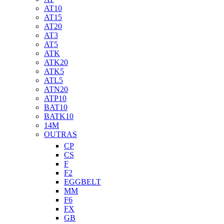
AT10
AT15
AT20
AT3
AT5
ATK
ATK20
ATK5
ATL5
ATN20
ATP10
BAT10
BATK10
14M
OUTRAS
CP
CS
F
F2
EGGBELT
MM
F6
FX
GB