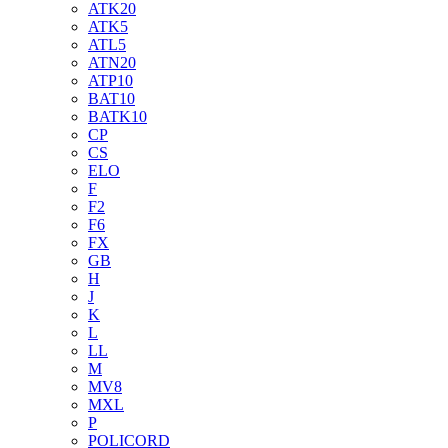
ATK20
ATK5
ATL5
ATN20
ATP10
BAT10
BATK10
CP
CS
ELO
F
F2
F6
FX
GB
H
J
K
L
LL
M
MV8
MXL
P
POLICORD