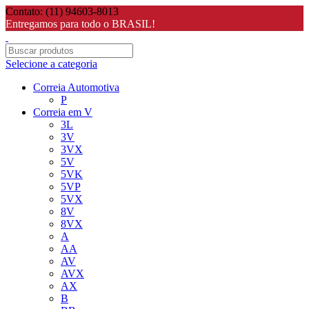
Contato: (11) 94603-8013
Entregamos para todo o BRASIL!
Selecione a categoria
Correia Automotiva
P
Correia em V
3L
3V
3VX
5V
5VK
5VP
5VX
8V
8VX
A
AA
AV
AVX
AX
B