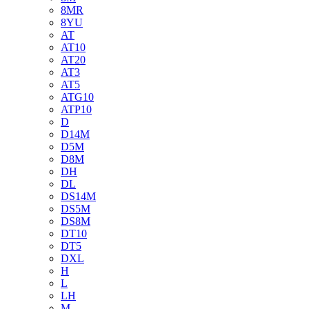
8MR
8YU
AT
AT10
AT20
AT3
AT5
ATG10
ATP10
D
D14M
D5M
D8M
DH
DL
DS14M
DS5M
DS8M
DT10
DT5
DXL
H
L
LH
M