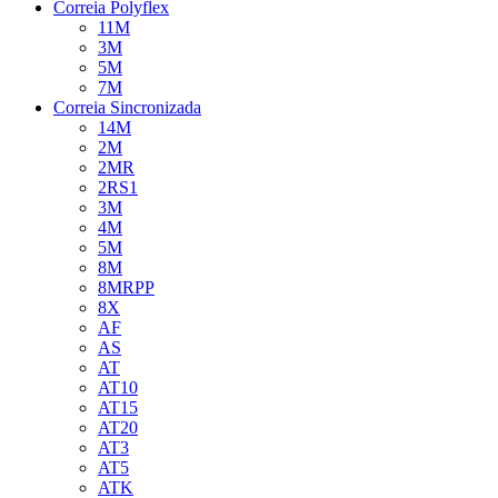
Correia Polyflex
11M
3M
5M
7M
Correia Sincronizada
14M
2M
2MR
2RS1
3M
4M
5M
8M
8MRPP
8X
AF
AS
AT
AT10
AT15
AT20
AT3
AT5
ATK