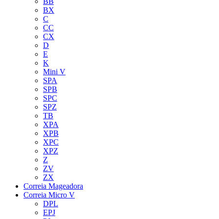
BB
BX
C
CC
CX
D
E
K
Mini V
SPA
SPB
SPC
SPZ
TB
XPA
XPB
XPC
XPZ
Z
ZV
ZX
Correia Mageadora
Correia Micro V
DPL
EPJ