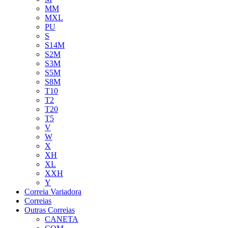
MM
MXL
PU
S
S14M
S2M
S3M
S5M
S8M
T10
T2
T20
T5
V
W
X
XH
XL
XXH
Y
Correia Variadora
Correias
Outras Correias
CANETA