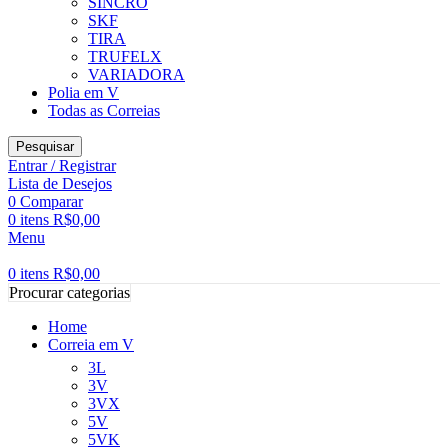
SINCRO
SKF
TIRA
TRUFELX
VARIADORA
Polia em V
Todas as Correias
Pesquisar
Entrar / Registrar
Lista de Desejos
0
Comparar
0
itens
R$
0,00
Menu
0
itens
R$
0,00
Procurar categorias
Home
Correia em V
3L
3V
3VX
5V
5VK