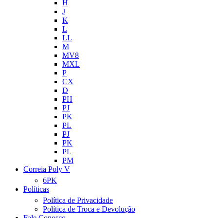
H
J
K
L
LL
M
MV8
MXL
P
CX
D
PH
PJ
PK
PL
PJ
PK
PL
PM
Correia Poly V
6PK
Políticas
Política de Privacidade
Política de Troca e Devolução
Fale Conosco