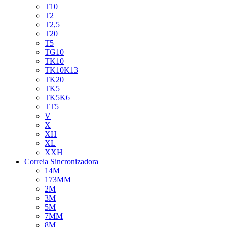
T10
T2
T2,5
T20
T5
TG10
TK10
TK10K13
TK20
TK5
TK5K6
TT5
V
X
XH
XL
XXH
Correia Sincronizadora
14M
173MM
2M
3M
5M
7MM
8M