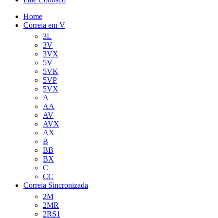
Home
Correia em V
3L
3V
3VX
5V
5VK
5VP
5VX
A
AA
AV
AVX
AX
B
BB
BX
C
CC
Correia Sincronizada
2M
2MR
2RS1