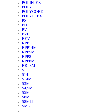
POLIFLEX
POLY
POLYCORD
POLYFLEX
PS
PU
PV
PVC
REV
RPP
RPP14M
RPP5M
RPP8
RPP8M
RRP8M
S
S14
S14M
S3M
S4,5M
S5M
S8M
S8MLL
SM5
T