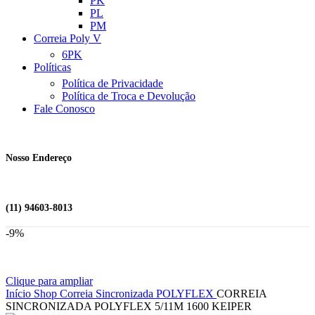
PK
PL
PM
Correia Poly V
6PK
Políticas
Política de Privacidade
Política de Troca e Devolução
Fale Conosco
Nosso Endereço
(11) 94603-8013
-9%
Clique para ampliar
Início
Shop
Correia Sincronizada
POLYFLEX
CORREIA
SINCRONIZADA POLYFLEX 5/11M 1600 KEIPER