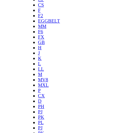
CS
F
F2
EGGBELT
MM
F6
FX
GB
H
J
K
L
LL
M
MV8
MXL
P
CX
D
PH
PJ
PK
PL
PJ