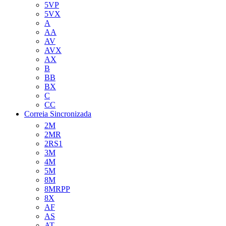
5VP
5VX
A
AA
AV
AVX
AX
B
BB
BX
C
CC
Correia Sincronizada
2M
2MR
2RS1
3M
4M
5M
8M
8MRPP
8X
AF
AS
AT