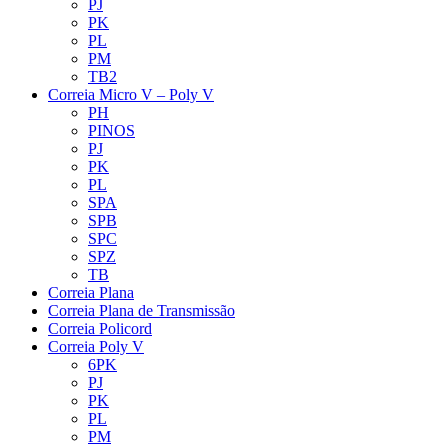
PJ
PK
PL
PM
TB2
Correia Micro V – Poly V
PH
PINOS
PJ
PK
PL
SPA
SPB
SPC
SPZ
TB
Correia Plana
Correia Plana de Transmissão
Correia Policord
Correia Poly V
6PK
PJ
PK
PL
PM