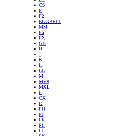
CS
F
F2
EGGBELT
MM
F6
FX
GB
H
J
K
L
LL
M
MV8
MXL
P
CX
D
PH
PJ
PK
PL
PJ