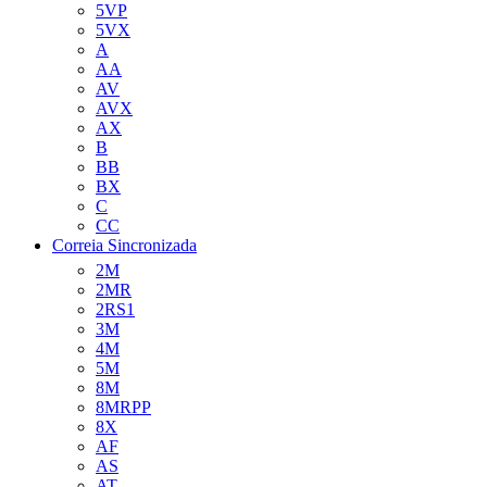
5VP
5VX
A
AA
AV
AVX
AX
B
BB
BX
C
CC
Correia Sincronizada
2M
2MR
2RS1
3M
4M
5M
8M
8MRPP
8X
AF
AS
AT