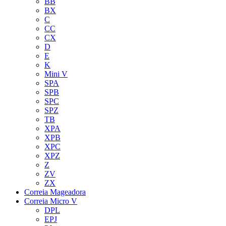
BB
BX
C
CC
CX
D
E
K
Mini V
SPA
SPB
SPC
SPZ
TB
XPA
XPB
XPC
XPZ
Z
ZV
ZX
Correia Mageadora
Correia Micro V
DPL
EPJ