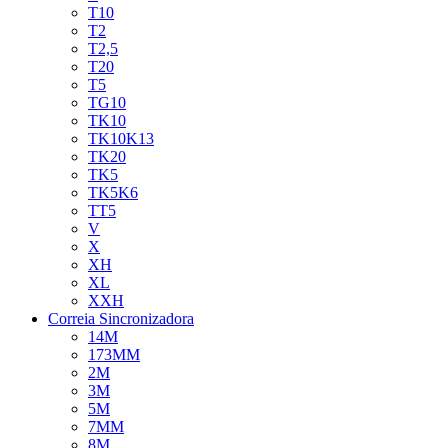
T10
T2
T2,5
T20
T5
TG10
TK10
TK10K13
TK20
TK5
TK5K6
TT5
V
X
XH
XL
XXH
Correia Sincronizadora
14M
173MM
2M
3M
5M
7MM
8M