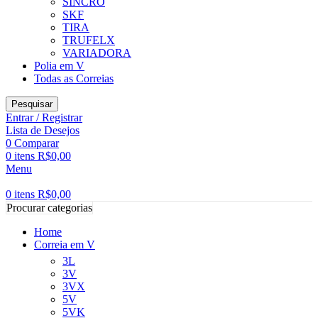
SINCRO
SKF
TIRA
TRUFELX
VARIADORA
Polia em V
Todas as Correias
Pesquisar
Entrar / Registrar
Lista de Desejos
0
Comparar
0
itens
R$
0,00
Menu
0
itens
R$
0,00
Procurar categorias
Home
Correia em V
3L
3V
3VX
5V
5VK