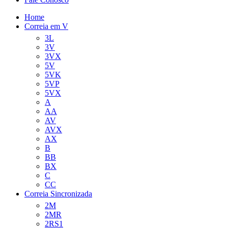
Home
Correia em V
3L
3V
3VX
5V
5VK
5VP
5VX
A
AA
AV
AVX
AX
B
BB
BX
C
CC
Correia Sincronizada
2M
2MR
2RS1