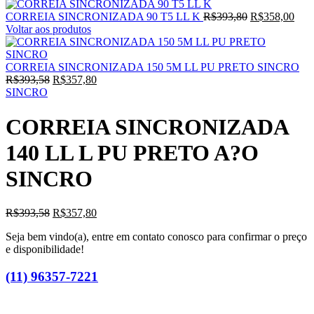
O
O
CORREIA SINCRONIZADA 90 T5 LL K
R$
393,80
R$
358,00
preço
preç
Voltar aos produtos
original
atua
era:
é:
R$393,80.
R$3
CORREIA SINCRONIZADA 150 5M LL PU PRETO SINCRO
O
O
R$
393,58
R$
357,80
preço
preço
SINCRO
original
atual
era:
é:
CORREIA SINCRONIZADA
R$393,58.
R$357,80.
140 LL L PU PRETO A?O
SINCRO
O
O
R$
393,58
R$
357,80
preço
preço
Seja bem vindo(a), entre em contato conosco para confirmar o preço
original
atual
e disponibilidade!
era:
é:
R$393,58.
R$357,80.
(11) 96357-7221