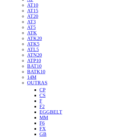
AT10
AT15
AT20
AT3
AT5
ATK
ATK20
ATK5
ATL5
ATN20
ATP10
BAT10
BATK10
14M
OUTRAS
CP
CS
F
F2
EGGBELT
MM
F6
FX
GB