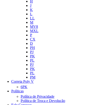
H
J
K
L
LL
M
MV8
MXL
P
CX
D
PH
PJ
PK
PL
PJ
PK
PL
PM
Correia Poly V
6PK
Políticas
Política de Privacidade
Política de Troca e Devolução
Fale Conosco