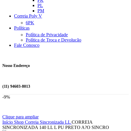
PK
PL
PM
Correia Poly V
6PK
Políticas
Política de Privacidade
Política de Troca e Devolução
Fale Conosco
Nosso Endereço
(11) 94603-8013
-9%
Clique para ampliar
Início
Shop
Correia Sincronizada
LL
CORREIA
SINCRONIZADA 140 LL L PU PRETO A?O SINCRO