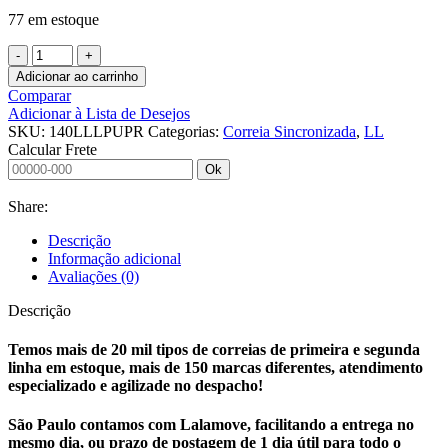
77 em estoque
CORREIA
SINCRONIZADA
Adicionar ao carrinho
140
Comparar
LL
Adicionar à Lista de Desejos
L
SKU:
140LLLPUPR
Categorias:
Correia Sincronizada
,
LL
PU
Calcular Frete
PRETO
Ok
A?
O
Share:
SINCRO
quantidade
Descrição
Informação adicional
Avaliações (0)
Descrição
Temos mais de 20 mil tipos de correias de primeira e segunda
linha em estoque, mais de 150 marcas diferentes, atendimento
especializado e agilizade no despacho!
São Paulo contamos com Lalamove, facilitando a entrega no
mesmo dia, ou prazo de postagem de 1 dia útil para todo o