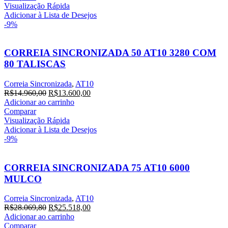
era:
é:
Visualização Rápida
R$59.248,20.
R$53.862,00.
Adicionar à Lista de Desejos
-9%
CORREIA SINCRONIZADA 50 AT10 3280 COM
80 TALISCAS
Correia Sincronizada
,
AT10
O
O
R$
14.960,00
R$
13.600,00
preço
preço
Adicionar ao carrinho
original
atual
Comparar
era:
é:
Visualização Rápida
R$14.960,00.
R$13.600,00.
Adicionar à Lista de Desejos
-9%
CORREIA SINCRONIZADA 75 AT10 6000
MULCO
Correia Sincronizada
,
AT10
O
O
R$
28.069,80
R$
25.518,00
preço
preço
Adicionar ao carrinho
original
atual
Comparar