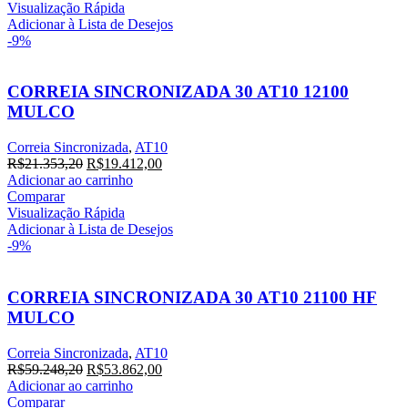
era:
é:
Visualização Rápida
R$22.085,80.
R$20.078,00.
Adicionar à Lista de Desejos
-9%
CORREIA SINCRONIZADA 30 AT10 12100
MULCO
Correia Sincronizada
,
AT10
O
O
R$
21.353,20
R$
19.412,00
preço
preço
Adicionar ao carrinho
original
atual
Comparar
era:
é:
Visualização Rápida
R$21.353,20.
R$19.412,00.
Adicionar à Lista de Desejos
-9%
CORREIA SINCRONIZADA 30 AT10 21100 HF
MULCO
Correia Sincronizada
,
AT10
O
O
R$
59.248,20
R$
53.862,00
preço
preço
Adicionar ao carrinho
original
atual
Comparar