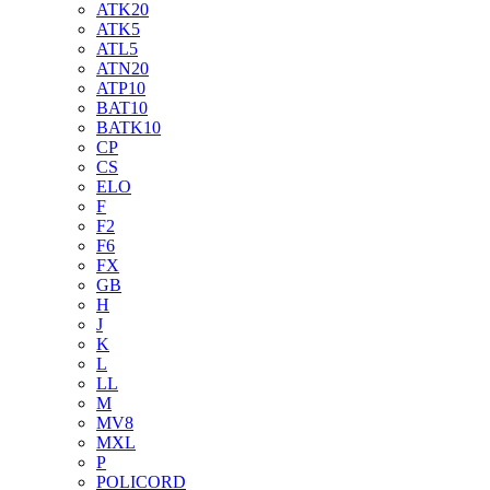
ATK20
ATK5
ATL5
ATN20
ATP10
BAT10
BATK10
CP
CS
ELO
F
F2
F6
FX
GB
H
J
K
L
LL
M
MV8
MXL
P
POLICORD