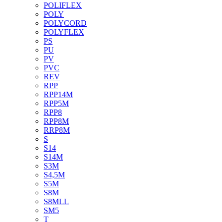
POLIFLEX
POLY
POLYCORD
POLYFLEX
PS
PU
PV
PVC
REV
RPP
RPP14M
RPP5M
RPP8
RPP8M
RRP8M
S
S14
S14M
S3M
S4,5M
S5M
S8M
S8MLL
SM5
T