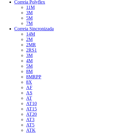
Correia Polyflex
11M
3M
5M
7M
Correia Sincronizada
14M
2M
2MR
2RS1
3M
4M
5M
8M
8MRPP
8X
AF
AS
AT
AT10
AT15
AT20
AT3
AT5
ATK