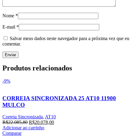
Nome
*
E-mail
*
Salvar meus dados neste navegador para a próxima vez que eu
comentar.
Produtos relacionados
-9%
CORREIA SINCRONIZADA 25 AT10 11900
MULCO
Correia Sincronizada
,
AT10
O
O
R$
22.085,80
R$
20.078,00
preço
preço
Adicionar ao carrinho
original
atual
Comparar