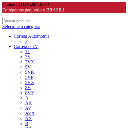
Contato: (11) 94603-8013
Entregamos para todo o BRASIL!
Selecione a categoria
Correia Automotiva
P
Correia em V
3L
3V
3VX
5V
5VK
5VP
5VX
8V
8VX
A
AA
AV
AVX
AX
B