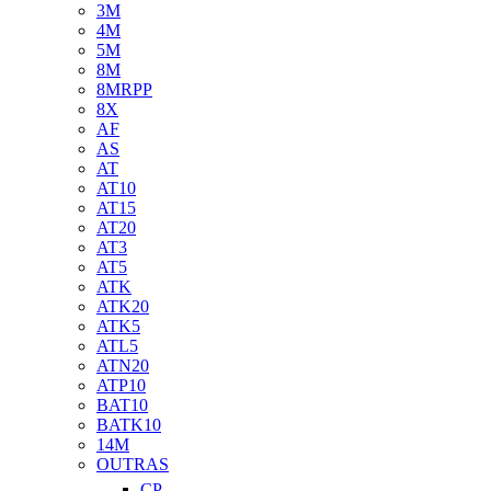
3M
4M
5M
8M
8MRPP
8X
AF
AS
AT
AT10
AT15
AT20
AT3
AT5
ATK
ATK20
ATK5
ATL5
ATN20
ATP10
BAT10
BATK10
14M
OUTRAS
CP