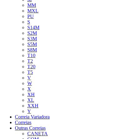
MM
MXL
PU
S
S14M
S2M
S3M
S5M
S8M
T10
T2
T20
T5
V
W
X
XH
XL
XXH
Y
Correia Variadora
Correias
Outras Correias
CANETA