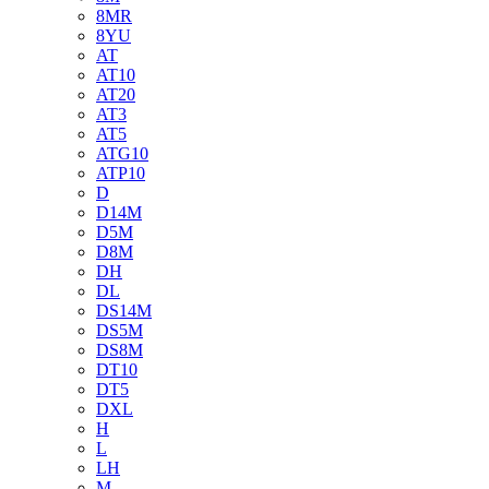
8MR
8YU
AT
AT10
AT20
AT3
AT5
ATG10
ATP10
D
D14M
D5M
D8M
DH
DL
DS14M
DS5M
DS8M
DT10
DT5
DXL
H
L
LH
M