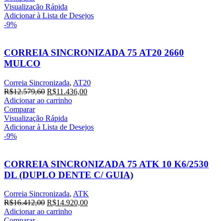
era:
é:
Visualização Rápida
R$28.069,80.
R$25.518,00.
Adicionar à Lista de Desejos
-9%
CORREIA SINCRONIZADA 75 AT20 2660
MULCO
Correia Sincronizada
,
AT20
O
O
R$
12.579,60
R$
11.436,00
preço
preço
Adicionar ao carrinho
original
atual
Comparar
era:
é:
Visualização Rápida
R$12.579,60.
R$11.436,00.
Adicionar à Lista de Desejos
-9%
CORREIA SINCRONIZADA 75 ATK 10 K6/2530
DL (DUPLO DENTE C/ GUIA)
Correia Sincronizada
,
ATK
O
O
R$
16.412,00
R$
14.920,00
preço
preço
Adicionar ao carrinho
original
atual
Comparar