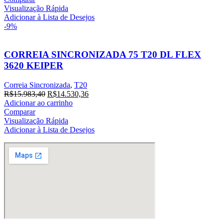
era:
é:
Visualização Rápida
R$16.412,00.
R$14.920,00.
Adicionar à Lista de Desejos
-9%
CORREIA SINCRONIZADA 75 T20 DL FLEX
3620 KEIPER
Correia Sincronizada
,
T20
O
O
R$
15.983,40
R$
14.530,36
preço
preço
Adicionar ao carrinho
original
atual
Comparar
era:
é:
Visualização Rápida
R$15.983,40.
R$14.530,36.
Adicionar à Lista de Desejos