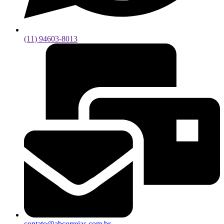
(11) 94603-8013
contato@abcorreias.com.br