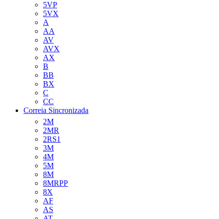
5VP
5VX
A
AA
AV
AVX
AX
B
BB
BX
C
CC
Correia Sincronizada
2M
2MR
2RS1
3M
4M
5M
8M
8MRPP
8X
AF
AS
AT