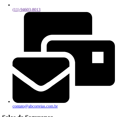
(11) 94603-8013
contato@abcorreias.com.br