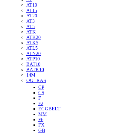
AT10
AT15
AT20
AT3
AT5
ATK
ATK20
ATK5
ATL5
ATN20
ATP10
BAT10
BATK10
14M
OUTRAS
CP
CS
F
F2
EGGBELT
MM
F6
FX
GB