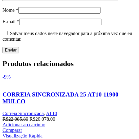
Nome
*
E-mail
*
Salvar meus dados neste navegador para a próxima vez que eu
comentar.
Produtos relacionados
-9%
CORREIA SINCRONIZADA 25 AT10 11900
MULCO
Correia Sincronizada
,
AT10
O
O
R$
22.085,80
R$
20.078,00
preço
preço
Adicionar ao carrinho
original
atual
Comparar
era:
é:
Visualização Rápida