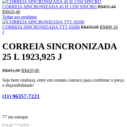
O
CORREIA SINCRONIZADA 45 H 1350 SINCRO
R$
451,44
O
preço
R$
410,40
preço
origin
Voltar aos produtos
atual
era:
é:
O
R$451
O
CORREIA SINCRONIZADA TT5 10200
R$
450,08
R$
409,16
R$410,40.
preço
preç
J
original
atual
era:
é:
CORREIA SINCRONIZADA
R$450,08.
R$40
25 L 1923,925 J
O
O
R$
451,00
R$
410,00
preço
preço
Seja bem vindo(a), entre em contato conosco para confirmar o preço
original
atual
e disponibilidade!
era:
é:
R$451,00.
R$410,00.
(11) 96357-7221
77 em estoque
CORREIA