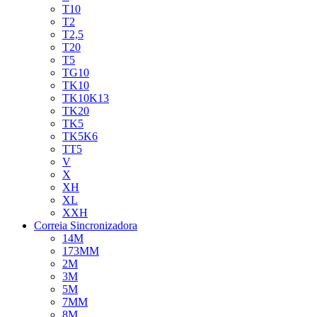
T10
T2
T2,5
T20
T5
TG10
TK10
TK10K13
TK20
TK5
TK5K6
TT5
V
X
XH
XL
XXH
Correia Sincronizadora
14M
173MM
2M
3M
5M
7MM
8M