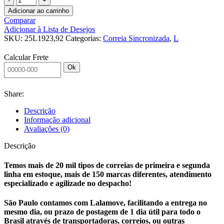
SINCRONIZADA
Adicionar ao carrinho
25
Comparar
L
Adicionar à Lista de Desejos
1923,925
SKU:
25L1923,92
Categorias:
Correia Sincronizada
,
L
J
quantidade
Calcular Frete
Ok
Share:
Descrição
Informação adicional
Avaliações (0)
Descrição
Temos mais de 20 mil tipos de correias de primeira e segunda
linha em estoque, mais de 150 marcas diferentes, atendimento
especializado e agilizade no despacho!
São Paulo contamos com Lalamove, facilitando a entrega no
mesmo dia, ou prazo de postagem de 1 dia útil para todo o
Brasil através de transportadoras, correios, ou outras