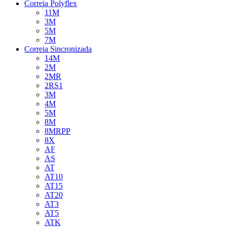
Correia Polyflex
11M
3M
5M
7M
Correia Sincronizada
14M
2M
2MR
2RS1
3M
4M
5M
8M
8MRPP
8X
AF
AS
AT
AT10
AT15
AT20
AT3
AT5
ATK