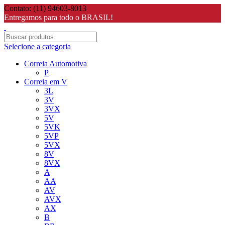
Contato: (11) 94603-8013
Entregamos para todo o BRASIL!
Selecione a categoria
Correia Automotiva
P
Correia em V
3L
3V
3VX
5V
5VK
5VP
5VX
8V
8VX
A
AA
AV
AVX
AX
B