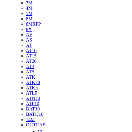
3M
4M
5M
8M
8MRPP
8X
AF
AS
AT
AT10
AT15
AT20
AT3
AT5
ATK
ATK20
ATK5
ATL5
ATN20
ATP10
BAT10
BATK10
14M
OUTRAS
CP