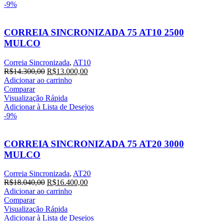
-9%
CORREIA SINCRONIZADA 75 AT10 2500
MULCO
Correia Sincronizada
,
AT10
O
O
R$
14.300,00
R$
13.000,00
preço
preço
Adicionar ao carrinho
original
atual
Comparar
era:
é:
Visualização Rápida
R$14.300,00.
R$13.000,00.
Adicionar à Lista de Desejos
-9%
CORREIA SINCRONIZADA 75 AT20 3000
MULCO
Correia Sincronizada
,
AT20
O
O
R$
18.040,00
R$
16.400,00
preço
preço
Adicionar ao carrinho
original
atual
Comparar
era:
é:
Visualização Rápida
R$18.040,00.
R$16.400,00.
Adicionar à Lista de Desejos