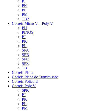
PJ
PK
PL
PM
TB2
Correia Micro V – Poly V
PH
PINOS
PJ
PK
PL
SPA
SPB
SPC
SPZ
TB
Correia Plana
Correia Plana de Transmissão
Correia Policord
Correia Poly V
6PK
PJ
PK
PL
PM