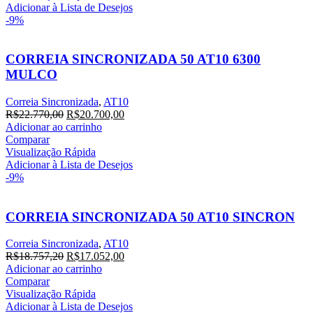
R$21.353,20.
R$19.412,00.
Adicionar à Lista de Desejos
-9%
CORREIA SINCRONIZADA 50 AT10 6300
MULCO
Correia Sincronizada
,
AT10
O
O
R$
22.770,00
R$
20.700,00
preço
preço
Adicionar ao carrinho
original
atual
Comparar
era:
é:
Visualização Rápida
R$22.770,00.
R$20.700,00.
Adicionar à Lista de Desejos
-9%
CORREIA SINCRONIZADA 50 AT10 SINCRON
Correia Sincronizada
,
AT10
O
O
R$
18.757,20
R$
17.052,00
preço
preço
Adicionar ao carrinho
original
atual
Comparar
era:
é:
Visualização Rápida
R$18.757,20.
R$17.052,00.
Adicionar à Lista de Desejos