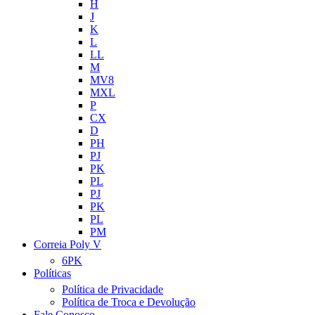
H
J
K
L
LL
M
MV8
MXL
P
CX
D
PH
PJ
PK
PL
PJ
PK
PL
PM
Correia Poly V
6PK
Políticas
Política de Privacidade
Política de Troca e Devolução
Fale Conosco