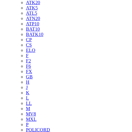
ATK20
ATK5
ATL5
ATN20
ATP10
BAT10
BATK10
CP
CS
ELO
F
F2
F6
FX
GB
H
J
K
L
LL
M
MV8
MXL
P
POLICORD