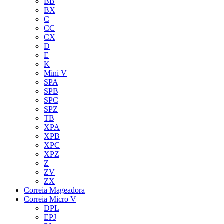
BB
BX
C
CC
CX
D
E
K
Mini V
SPA
SPB
SPC
SPZ
TB
XPA
XPB
XPC
XPZ
Z
ZV
ZX
Correia Mageadora
Correia Micro V
DPL
EPJ