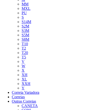
MM
MXL
PU
S
S14M
S2M
S3M
S5M
S8M
T10
T2
T20
T5
V
W
X
XH
XL
XXH
Y
Correia Variadora
Correias
Outras Correias
CANETA