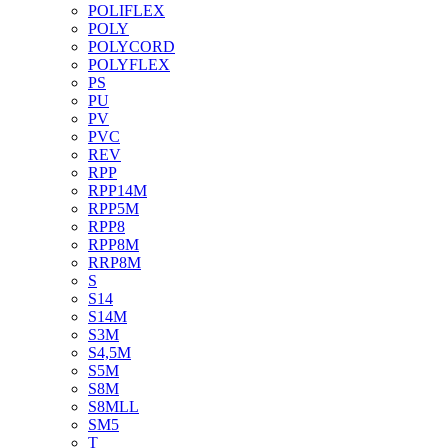
POLIFLEX
POLY
POLYCORD
POLYFLEX
PS
PU
PV
PVC
REV
RPP
RPP14M
RPP5M
RPP8
RPP8M
RRP8M
S
S14
S14M
S3M
S4,5M
S5M
S8M
S8MLL
SM5
T