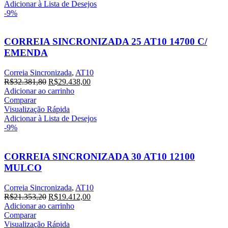
R$22.085,80.
R$20.078,00.
Adicionar à Lista de Desejos
-9%
CORREIA SINCRONIZADA 25 AT10 14700 C/
EMENDA
Correia Sincronizada
,
AT10
O
O
R$
32.381,80
R$
29.438,00
preço
preço
Adicionar ao carrinho
original
atual
Comparar
era:
é:
Visualização Rápida
R$32.381,80.
R$29.438,00.
Adicionar à Lista de Desejos
-9%
CORREIA SINCRONIZADA 30 AT10 12100
MULCO
Correia Sincronizada
,
AT10
O
O
R$
21.353,20
R$
19.412,00
preço
preço
Adicionar ao carrinho
original
atual
Comparar
era:
é:
Visualização Rápida