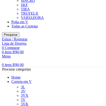
SINCRO
SKF
TIRA
TRUFELX
VARIADORA
Polia em V
Todas as Correias
Pesquisar
Entrar / Registrar
Lista de Desejos
0
Comparar
0
itens
R$
0,00
Menu
0
itens
R$
0,00
Procurar categorias
Home
Correia em V
3L
3V
3VX
5V
5VK