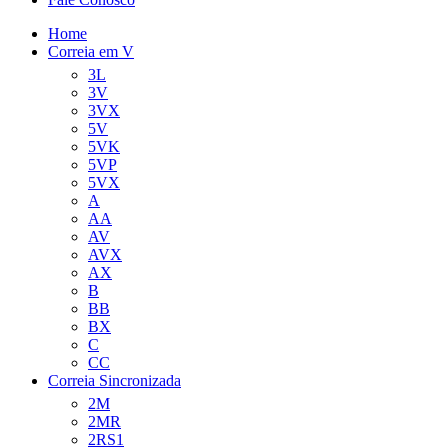
Home
Correia em V
3L
3V
3VX
5V
5VK
5VP
5VX
A
AA
AV
AVX
AX
B
BB
BX
C
CC
Correia Sincronizada
2M
2MR
2RS1