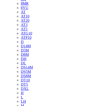
8MR
8YU
AT
AT10
AT20
AT3
AT5
ATG10
ATP10
D
D14M
D5M
D8M
DH
DL
DS14M
DS5M
DS8M
DT10
DT5
DXL
H
L
LH
M