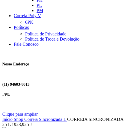
PK
PL
PM
Correia Poly V
6PK
Políticas
Política de Privacidade
Política de Troca e Devolução
Fale Conosco
Nosso Endereço
(11) 94603-8013
-9%
Clique para ampliar
Início
Shop
Correia Sincronizada
L
CORREIA SINCRONIZADA
25 L 1923,925 J