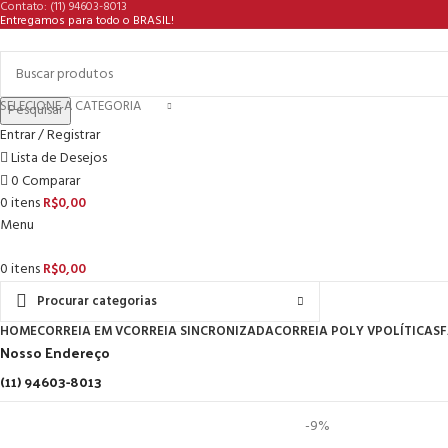
Contato: (11) 94603-8013
Entregamos para todo o BRASIL!
SELECIONE A CATEGORIA
Pesquisar
Entrar / Registrar
Lista de Desejos
0
Comparar
0
itens
R$
0,00
Menu
0
itens
R$
0,00
Procurar categorias
HOME
CORREIA EM V
CORREIA SINCRONIZADA
CORREIA POLY V
POLÍTICAS
F
Nosso Endereço
(11) 94603-8013
-9%