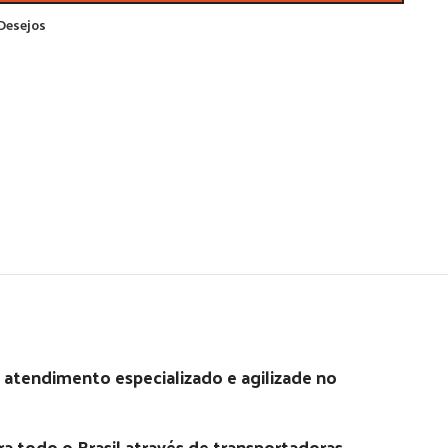
 Desejos
 atendimento especializado e agilizade no
 todo o Brasil através de transportadoras,