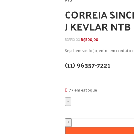
NTB
CORREIA SINC
J KEVLAR NTB
R$
500,00
R$
550,00
Seja bem vindo(a), entre em contato c
(11) 96357-7221
77 em estoque