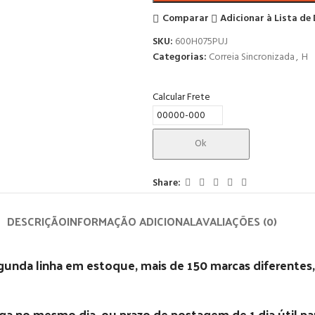
Comparar
Adicionar à Lista de
SKU:
600H075PUJ
Categorias:
Correia Sincronizada
,
H
Calcular Frete
Ok
Share:
DESCRIÇÃO
INFORMAÇÃO ADICIONAL
AVALIAÇÕES (0)
egunda linha em estoque, mais de 150 marcas diferentes,
 no mesmo dia, ou prazo de postagem de 1 dia útil para