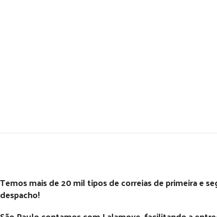
Temos mais de 20 mil tipos de correias de primeira e s
despacho!
São Paulo contamos com Lalamove, facilitando a entrega