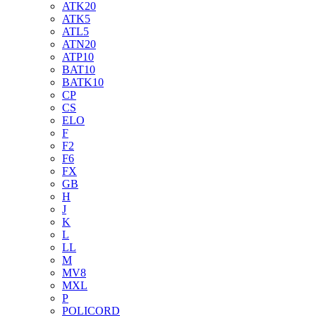
ATK20
ATK5
ATL5
ATN20
ATP10
BAT10
BATK10
CP
CS
ELO
F
F2
F6
FX
GB
H
J
K
L
LL
M
MV8
MXL
P
POLICORD