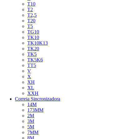
T10
T2
T2,5
T20
T5
TG10
TK10
TK10K13
TK20
TK5
TK5K6
TT5
V
X
XH
XL
XXH
Correia Sincronizadora
14M
173MM
2M
3M
5M
7MM
8M