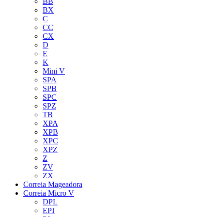
BB
BX
C
CC
CX
D
E
K
Mini V
SPA
SPB
SPC
SPZ
TB
XPA
XPB
XPC
XPZ
Z
ZV
ZX
Correia Mageadora
Correia Micro V
DPL
EPJ