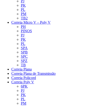
PJ
PK
PL
PM
TB2
Correia Micro V – Poly V
PH
PINOS
PJ
PK
PL
SPA
SPB
SPC
SPZ
TB
Correia Plana
Correia Plana de Transmissão
Correia Policord
Correia Poly V
6PK
PJ
PK
PL
PM