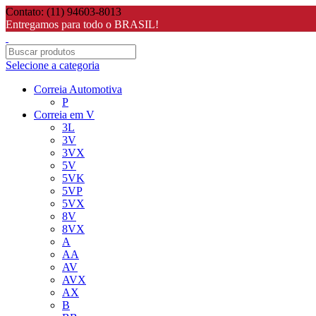
Contato: (11) 94603-8013
Entregamos para todo o BRASIL!
Selecione a categoria
Correia Automotiva
P
Correia em V
3L
3V
3VX
5V
5VK
5VP
5VX
8V
8VX
A
AA
AV
AVX
AX
B