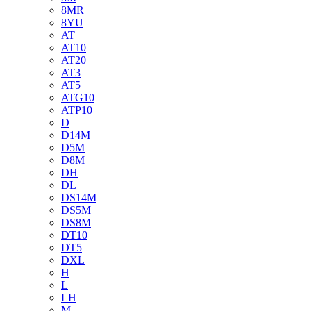
8MR
8YU
AT
AT10
AT20
AT3
AT5
ATG10
ATP10
D
D14M
D5M
D8M
DH
DL
DS14M
DS5M
DS8M
DT10
DT5
DXL
H
L
LH
M