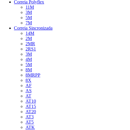
Correia Polyflex
11M
3M
5M
7M
Correia Sincronizada
14M
2M
2MR
2RS1
3M
4M
5M
8M
8MRPP
8X
AF
AS
AT
AT10
AT15
AT20
AT3
AT5
ATK