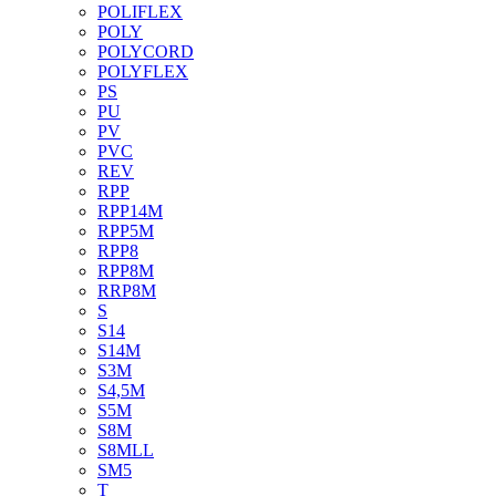
POLIFLEX
POLY
POLYCORD
POLYFLEX
PS
PU
PV
PVC
REV
RPP
RPP14M
RPP5M
RPP8
RPP8M
RRP8M
S
S14
S14M
S3M
S4,5M
S5M
S8M
S8MLL
SM5
T