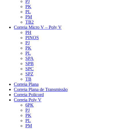
PJ
PK
PL
PM
TB2
Correia Micro V – Poly V
PH
PINOS
PJ
PK
PL
SPA
SPB
SPC
SPZ
TB
Correia Plana
Correia Plana de Transmissão
Correia Policord
Correia Poly V
6PK
PJ
PK
PL
PM