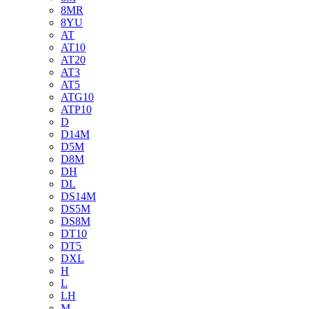
8MR
8YU
AT
AT10
AT20
AT3
AT5
ATG10
ATP10
D
D14M
D5M
D8M
DH
DL
DS14M
DS5M
DS8M
DT10
DT5
DXL
H
L
LH
M