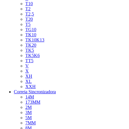
T10
T2
T2,5
T20
T5
TG10
TK10
TK10K13
TK20
TK5
TK5K6
TT5
V
X
XH
XL
XXH
Correia Sincronizadora
14M
173MM
2M
3M
5M
7MM
8M