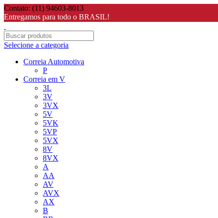
Contato: (11) 94603-8013
Entregamos para todo o BRASIL!
Selecione a categoria
Correia Automotiva
P
Correia em V
3L
3V
3VX
5V
5VK
5VP
5VX
8V
8VX
A
AA
AV
AVX
AX
B