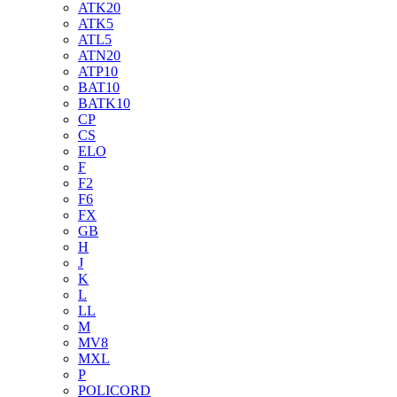
ATK20
ATK5
ATL5
ATN20
ATP10
BAT10
BATK10
CP
CS
ELO
F
F2
F6
FX
GB
H
J
K
L
LL
M
MV8
MXL
P
POLICORD