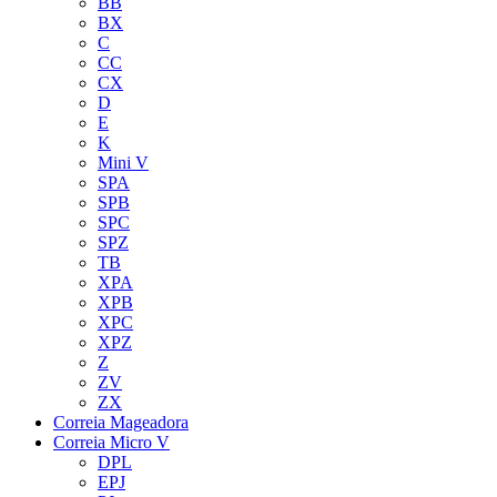
BB
BX
C
CC
CX
D
E
K
Mini V
SPA
SPB
SPC
SPZ
TB
XPA
XPB
XPC
XPZ
Z
ZV
ZX
Correia Mageadora
Correia Micro V
DPL
EPJ