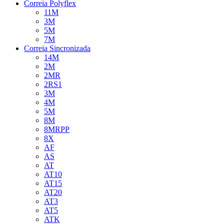
Correia Polyflex
11M
3M
5M
7M
Correia Sincronizada
14M
2M
2MR
2RS1
3M
4M
5M
8M
8MRPP
8X
AF
AS
AT
AT10
AT15
AT20
AT3
AT5
ATK