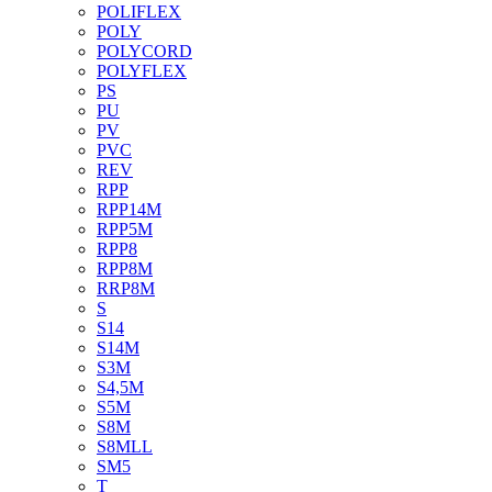
POLIFLEX
POLY
POLYCORD
POLYFLEX
PS
PU
PV
PVC
REV
RPP
RPP14M
RPP5M
RPP8
RPP8M
RRP8M
S
S14
S14M
S3M
S4,5M
S5M
S8M
S8MLL
SM5
T