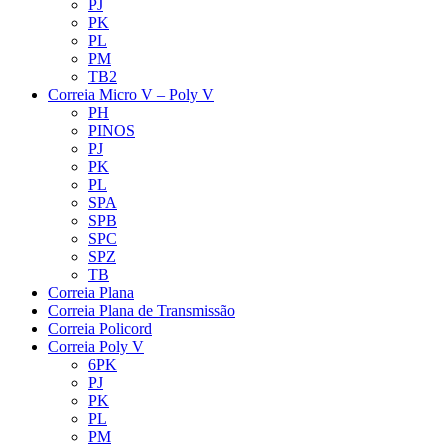
PJ
PK
PL
PM
TB2
Correia Micro V – Poly V
PH
PINOS
PJ
PK
PL
SPA
SPB
SPC
SPZ
TB
Correia Plana
Correia Plana de Transmissão
Correia Policord
Correia Poly V
6PK
PJ
PK
PL
PM