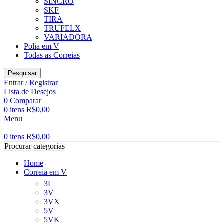
SINCRO
SKF
TIRA
TRUFELX
VARIADORA
Polia em V
Todas as Correias
Pesquisar
Entrar / Registrar
Lista de Desejos
0
Comparar
0
itens
R$
0,00
Menu
0
itens
R$
0,00
Procurar categorias
Home
Correia em V
3L
3V
3VX
5V
5VK