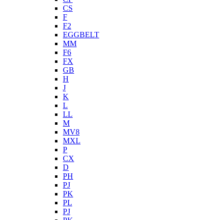
CS
F
F2
EGGBELT
MM
F6
FX
GB
H
J
K
L
LL
M
MV8
MXL
P
CX
D
PH
PJ
PK
PL
PJ