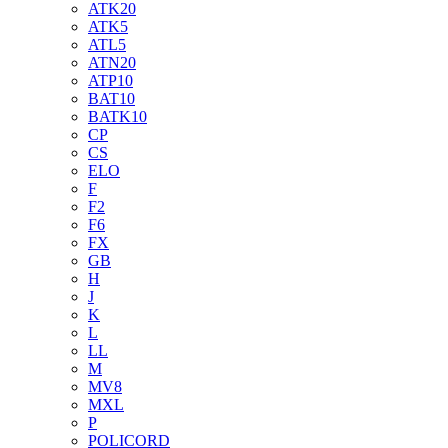
ATK20
ATK5
ATL5
ATN20
ATP10
BAT10
BATK10
CP
CS
ELO
F
F2
F6
FX
GB
H
J
K
L
LL
M
MV8
MXL
P
POLICORD