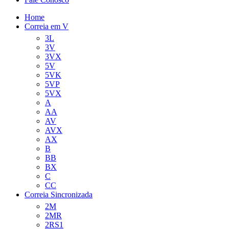
Home
Correia em V
3L
3V
3VX
5V
5VK
5VP
5VX
A
AA
AV
AVX
AX
B
BB
BX
C
CC
Correia Sincronizada
2M
2MR
2RS1