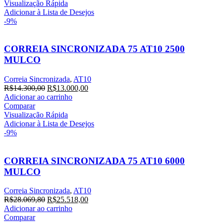
era:
é:
Visualização Rápida
R$18.757,20.
R$17.052,00.
Adicionar à Lista de Desejos
-9%
CORREIA SINCRONIZADA 75 AT10 2500
MULCO
Correia Sincronizada
,
AT10
O
O
R$
14.300,00
R$
13.000,00
preço
preço
Adicionar ao carrinho
original
atual
Comparar
era:
é:
Visualização Rápida
R$14.300,00.
R$13.000,00.
Adicionar à Lista de Desejos
-9%
CORREIA SINCRONIZADA 75 AT10 6000
MULCO
Correia Sincronizada
,
AT10
O
O
R$
28.069,80
R$
25.518,00
preço
preço
Adicionar ao carrinho
original
atual
Comparar