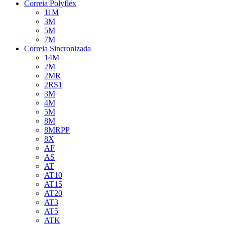
Correia Polyflex
11M
3M
5M
7M
Correia Sincronizada
14M
2M
2MR
2RS1
3M
4M
5M
8M
8MRPP
8X
AF
AS
AT
AT10
AT15
AT20
AT3
AT5
ATK