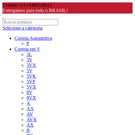
Contato: (11) 94603-8013
Entregamos para todo o BRASIL!
Selecione a categoria
Correia Automotiva
P
Correia em V
3L
3V
3VX
5V
5VK
5VP
5VX
8V
8VX
A
AA
AV
AVX
AX
B