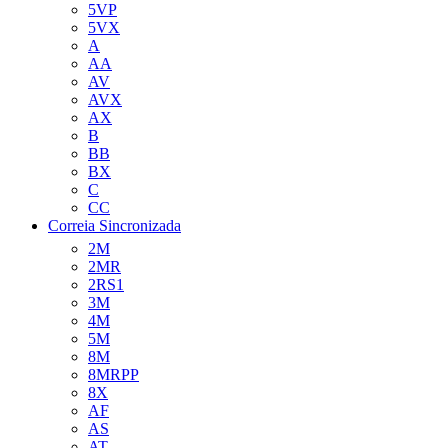
5VP
5VX
A
AA
AV
AVX
AX
B
BB
BX
C
CC
Correia Sincronizada
2M
2MR
2RS1
3M
4M
5M
8M
8MRPP
8X
AF
AS
AT