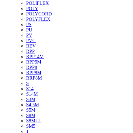
POLIFLEX
POLY
POLYCORD
POLYFLEX
PS
PU
PV
PVC
REV
RPP
RPP14M
RPP5M
RPP8
RPP8M
RRP8M
S
S14
S14M
S3M
S4,5M
S5M
S8M
S8MLL
SM5
T