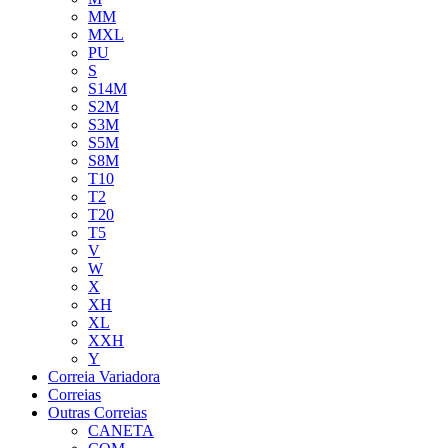
MM
MXL
PU
S
S14M
S2M
S3M
S5M
S8M
T10
T2
T20
T5
V
W
X
XH
XL
XXH
Y
Correia Variadora
Correias
Outras Correias
CANETA