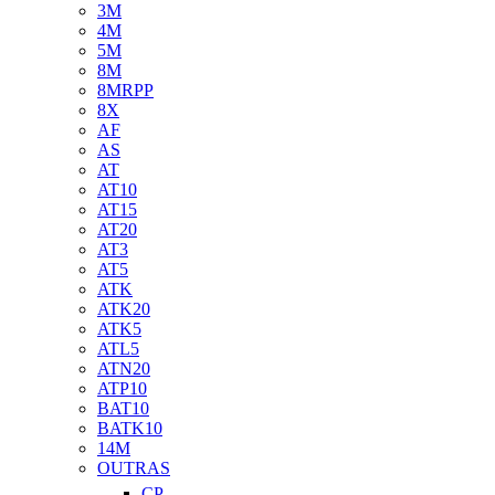
3M
4M
5M
8M
8MRPP
8X
AF
AS
AT
AT10
AT15
AT20
AT3
AT5
ATK
ATK20
ATK5
ATL5
ATN20
ATP10
BAT10
BATK10
14M
OUTRAS
CP