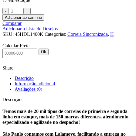
77 em estoque
CORREIA
SINCRONIZADA
Adicionar ao carrinho
45
Comparar
H
Adicionar à Lista de Desejos
DL
SKU:
45HDL1400K
Categorias:
Correia Sincronizada
,
H
1400
KEIPER
Calcular Frete
quantidade
Ok
Share:
Descrição
Informação adicional
Avaliações (0)
Descrição
Temos mais de 20 mil tipos de correias de primeira e segunda
linha em estoque, mais de 150 marcas diferentes, atendimento
especializado e agilizade no despacho!
São Paulo contamos com Lalamove, facilitando a entrega no