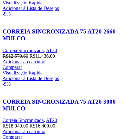
era:
é:
Visualização Rápida
R$28.069,80.
R$25.518,00.
Adicionar à Lista de Desejos
-9%
CORREIA SINCRONIZADA 75 AT20 2660
MULCO
Correia Sincronizada
,
AT20
O
O
R$
12.579,60
R$
11.436,00
preço
preço
Adicionar ao carrinho
original
atual
Comparar
era:
é:
Visualização Rápida
R$12.579,60.
R$11.436,00.
Adicionar à Lista de Desejos
-9%
CORREIA SINCRONIZADA 75 AT20 3000
MULCO
Correia Sincronizada
,
AT20
O
O
R$
18.040,00
R$
16.400,00
preço
preço
Adicionar ao carrinho
original
atual
Comparar