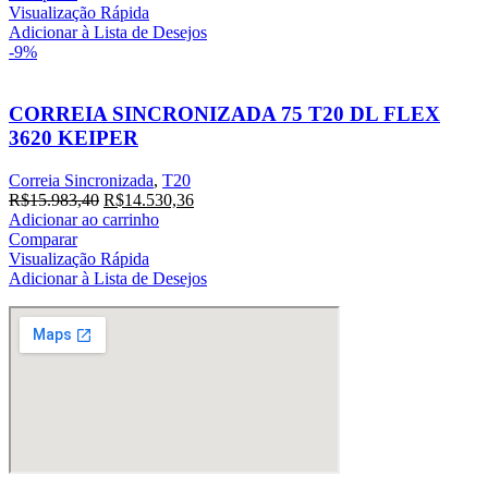
era:
é:
Visualização Rápida
R$18.040,00.
R$16.400,00.
Adicionar à Lista de Desejos
-9%
CORREIA SINCRONIZADA 75 T20 DL FLEX
3620 KEIPER
Correia Sincronizada
,
T20
O
O
R$
15.983,40
R$
14.530,36
preço
preço
Adicionar ao carrinho
original
atual
Comparar
era:
é:
Visualização Rápida
R$15.983,40.
R$14.530,36.
Adicionar à Lista de Desejos