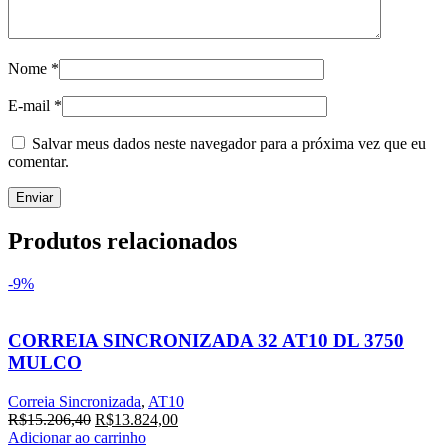
Nome
*
E-mail
*
Salvar meus dados neste navegador para a próxima vez que eu
comentar.
Produtos relacionados
-9%
CORREIA SINCRONIZADA 32 AT10 DL 3750
MULCO
Correia Sincronizada
,
AT10
O
O
R$
15.206,40
R$
13.824,00
preço
preço
Adicionar ao carrinho