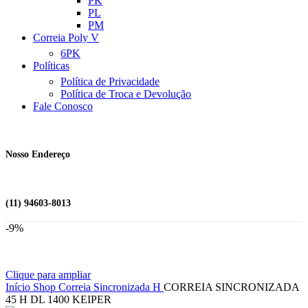
PK
PL
PM
Correia Poly V
6PK
Políticas
Política de Privacidade
Política de Troca e Devolução
Fale Conosco
Nosso Endereço
(11) 94603-8013
-9%
Clique para ampliar
Início
Shop
Correia Sincronizada
H
CORREIA SINCRONIZADA
45 H DL 1400 KEIPER