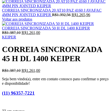
CORREIA SINCRONIZADA 20 AT10 PAZ 4160 J AVAFAC
O
O
4MM PIN JOINTED KEIPER
R$
1.392,56
R$
1.265,96
preço
preço
Voltar aos produtos
original
atual
era:
é:
CORREIA SINCRONIZADA 50 H DL 1400 KEIPER
O
O
R$1.392,56.
R$1.265,96.
R$
1.387,10
R$
1.261,00
preço
preço
KEIPER
original
atual
era:
é:
CORREIA SINCRONIZADA
R$1.387,10.
R$1.261,00.
45 H DL 1400 KEIPER
O
O
R$
1.387,10
R$
1.261,00
preço
preço
Seja bem vindo(a), entre em contato conosco para confirmar o preço
original
atual
e disponibilidade!
era:
é:
R$1.387,10.
R$1.261,00.
(11) 96357-7221