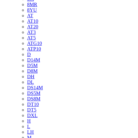
8MR
8YU
AT
AT10
AT20
AT3
AT5
ATG10
ATP10
D
D14M
D5M
D8M
DH
DL
DS14M
DS5M
DS8M
DT10
DT5
DXL
H
L
LH
M