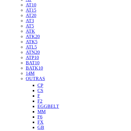
AT10
AT15
AT20
AT3
AT5
ATK
ATK20
ATK5
ATL5
ATN20
ATP10
BAT10
BATK10
14M
OUTRAS
CP
CS
F
F2
EGGBELT
MM
F6
FX
GB