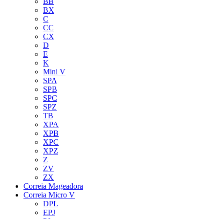
BB
BX
C
CC
CX
D
E
K
Mini V
SPA
SPB
SPC
SPZ
TB
XPA
XPB
XPC
XPZ
Z
ZV
ZX
Correia Mageadora
Correia Micro V
DPL
EPJ