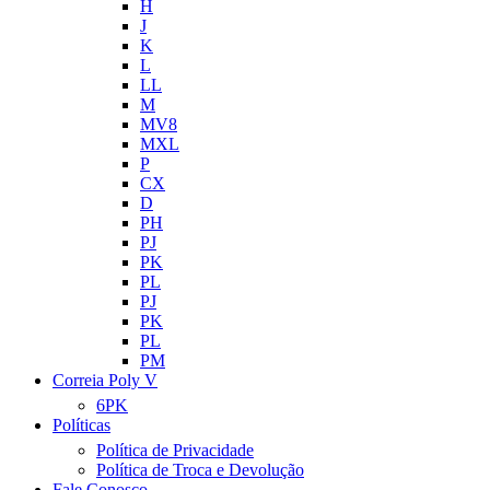
H
J
K
L
LL
M
MV8
MXL
P
CX
D
PH
PJ
PK
PL
PJ
PK
PL
PM
Correia Poly V
6PK
Políticas
Política de Privacidade
Política de Troca e Devolução
Fale Conosco