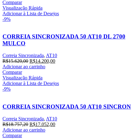
original
atual
Comparar
era:
é:
Visualização Rápida
R$15.206,40.
R$13.824,00.
Adicionar à Lista de Desejos
-9%
CORREIA SINCRONIZADA 50 AT10 DL 2700
MULCO
Correia Sincronizada
,
AT10
O
O
R$
15.620,00
R$
14.200,00
preço
preço
Adicionar ao carrinho
original
atual
Comparar
era:
é:
Visualização Rápida
R$15.620,00.
R$14.200,00.
Adicionar à Lista de Desejos
-9%
CORREIA SINCRONIZADA 50 AT10 SINCRON
Correia Sincronizada
,
AT10
O
O
R$
18.757,20
R$
17.052,00
preço
preço
Adicionar ao carrinho
original
atual
Comparar