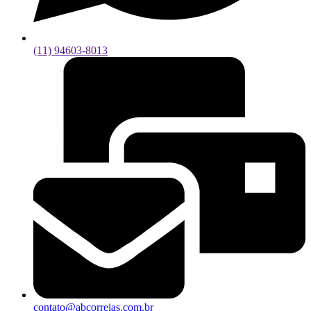
(11) 94603-8013
contato@abcorreias.com.br