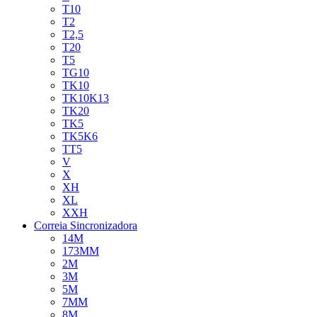
T10
T2
T2,5
T20
T5
TG10
TK10
TK10K13
TK20
TK5
TK5K6
TT5
V
X
XH
XL
XXH
Correia Sincronizadora
14M
173MM
2M
3M
5M
7MM
8M