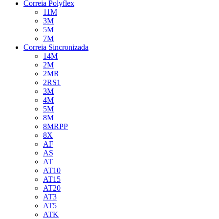
Correia Polyflex
11M
3M
5M
7M
Correia Sincronizada
14M
2M
2MR
2RS1
3M
4M
5M
8M
8MRPP
8X
AF
AS
AT
AT10
AT15
AT20
AT3
AT5
ATK