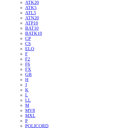
ATK20
ATK5
ATL5
ATN20
ATP10
BAT10
BATK10
CP
CS
ELO
F
F2
F6
FX
GB
H
J
K
L
LL
M
MV8
MXL
P
POLICORD