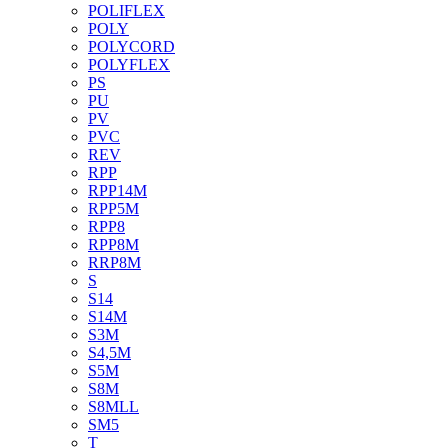
POLIFLEX
POLY
POLYCORD
POLYFLEX
PS
PU
PV
PVC
REV
RPP
RPP14M
RPP5M
RPP8
RPP8M
RRP8M
S
S14
S14M
S3M
S4,5M
S5M
S8M
S8MLL
SM5
T