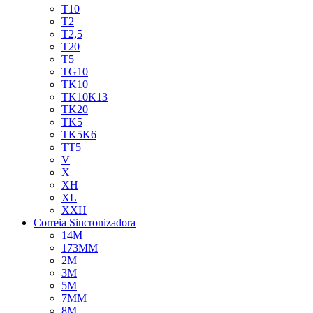
T10
T2
T2,5
T20
T5
TG10
TK10
TK10K13
TK20
TK5
TK5K6
TT5
V
X
XH
XL
XXH
Correia Sincronizadora
14M
173MM
2M
3M
5M
7MM
8M