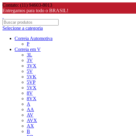
Contato: (11) 94603-8013
Entregamos para todo o BRASIL!
Selecione a categoria
Correia Automotiva
P
Correia em V
3L
3V
3VX
5V
5VK
5VP
5VX
8V
8VX
A
AA
AV
AVX
AX
B