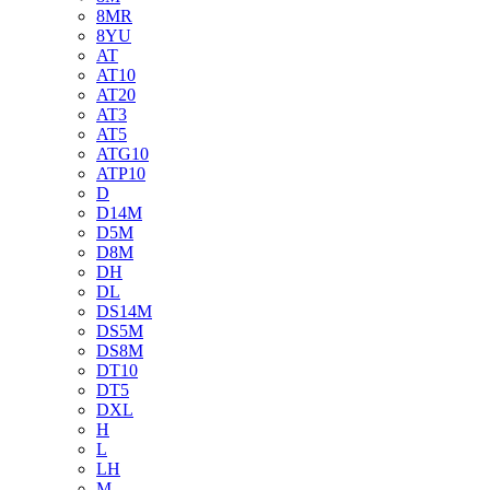
8MR
8YU
AT
AT10
AT20
AT3
AT5
ATG10
ATP10
D
D14M
D5M
D8M
DH
DL
DS14M
DS5M
DS8M
DT10
DT5
DXL
H
L
LH
M