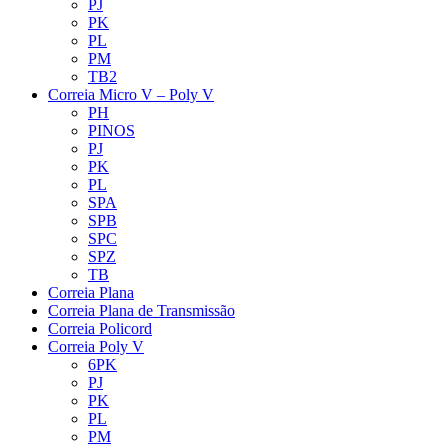
PJ
PK
PL
PM
TB2
Correia Micro V – Poly V
PH
PINOS
PJ
PK
PL
SPA
SPB
SPC
SPZ
TB
Correia Plana
Correia Plana de Transmissão
Correia Policord
Correia Poly V
6PK
PJ
PK
PL
PM