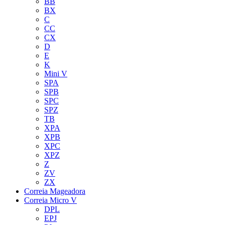
BB
BX
C
CC
CX
D
E
K
Mini V
SPA
SPB
SPC
SPZ
TB
XPA
XPB
XPC
XPZ
Z
ZV
ZX
Correia Mageadora
Correia Micro V
DPL
EPJ