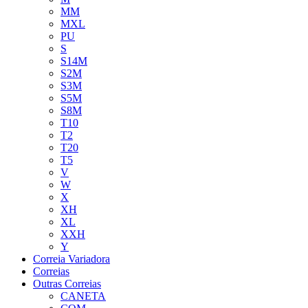
MM
MXL
PU
S
S14M
S2M
S3M
S5M
S8M
T10
T2
T20
T5
V
W
X
XH
XL
XXH
Y
Correia Variadora
Correias
Outras Correias
CANETA