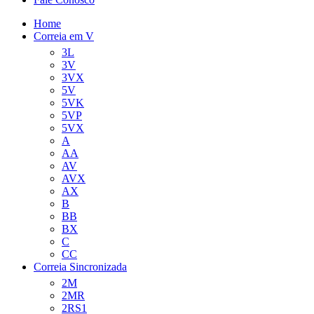
Home
Correia em V
3L
3V
3VX
5V
5VK
5VP
5VX
A
AA
AV
AVX
AX
B
BB
BX
C
CC
Correia Sincronizada
2M
2MR
2RS1