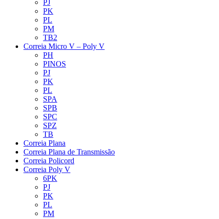
PJ
PK
PL
PM
TB2
Correia Micro V – Poly V
PH
PINOS
PJ
PK
PL
SPA
SPB
SPC
SPZ
TB
Correia Plana
Correia Plana de Transmissão
Correia Policord
Correia Poly V
6PK
PJ
PK
PL
PM