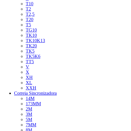
T10
T2
T2,5
T20
T5
TG10
TK10
TK10K13
TK20
TK5
TK5K6
TT5
V
X
XH
XL
XXH
Correia Sincronizadora
14M
173MM
2M
3M
5M
7MM
8M