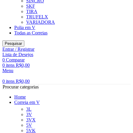
SINCRO
SKF
TIRA
TRUFELX
VARIADORA
Polia em V
Todas as Correias
Pesquisar
Entrar / Registrar
Lista de Desejos
0
Comparar
0
itens
R$
0,00
Menu
0
itens
R$
0,00
Procurar categorias
Home
Correia em V
3L
3V
3VX
5V
5VK