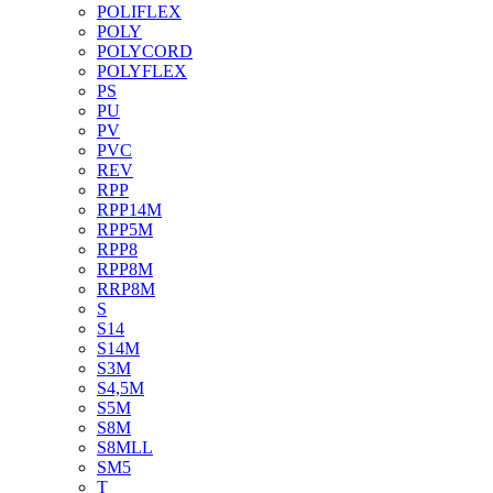
POLIFLEX
POLY
POLYCORD
POLYFLEX
PS
PU
PV
PVC
REV
RPP
RPP14M
RPP5M
RPP8
RPP8M
RRP8M
S
S14
S14M
S3M
S4,5M
S5M
S8M
S8MLL
SM5
T