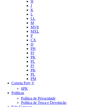
H
J
K
L
LL
M
MV8
MXL
P
CX
D
PH
PJ
PK
PL
PJ
PK
PL
PM
Correia Poly V
6PK
Políticas
Política de Privacidade
Política de Troca e Devolução
Fale Conosco