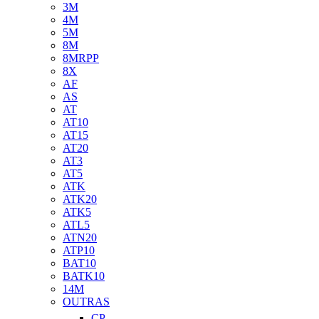
3M
4M
5M
8M
8MRPP
8X
AF
AS
AT
AT10
AT15
AT20
AT3
AT5
ATK
ATK20
ATK5
ATL5
ATN20
ATP10
BAT10
BATK10
14M
OUTRAS
CP