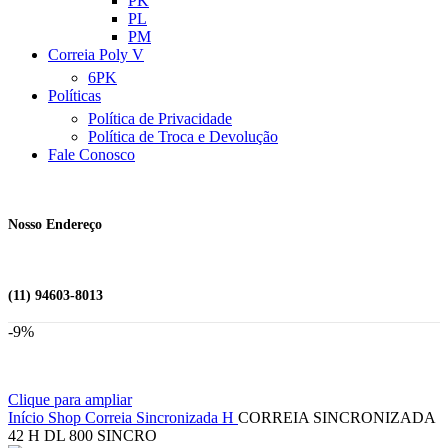
PK
PL
PM
Correia Poly V
6PK
Políticas
Política de Privacidade
Política de Troca e Devolução
Fale Conosco
Nosso Endereço
(11) 94603-8013
-9%
Clique para ampliar
Início
Shop
Correia Sincronizada
H
CORREIA SINCRONIZADA
42 H DL 800 SINCRO