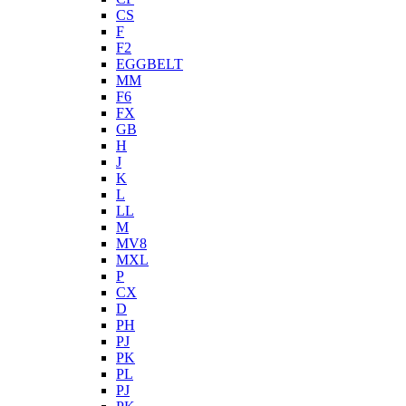
CS
F
F2
EGGBELT
MM
F6
FX
GB
H
J
K
L
LL
M
MV8
MXL
P
CX
D
PH
PJ
PK
PL
PJ