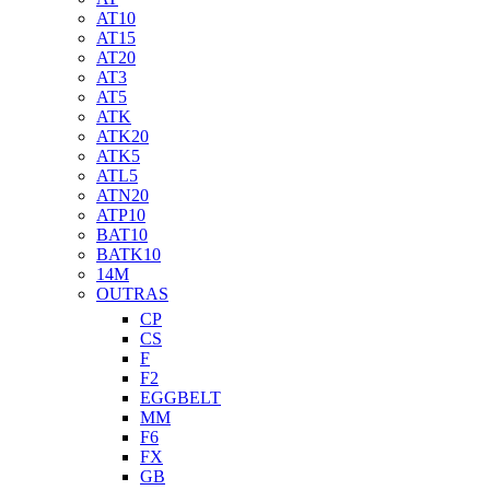
AT10
AT15
AT20
AT3
AT5
ATK
ATK20
ATK5
ATL5
ATN20
ATP10
BAT10
BATK10
14M
OUTRAS
CP
CS
F
F2
EGGBELT
MM
F6
FX
GB