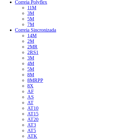
Correia Polyflex
11M
3M
5M
7M
Correia Sincronizada
14M
2M
2MR
2RS1
3M
4M
5M
8M
8MRPP
8X
AF
AS
AT
AT10
AT15
AT20
AT3
AT5
ATK