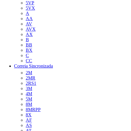
5VP
5VX
A
AA
AV
AVX
AX
B
BB
BX
C
CC
Correia Sincronizada
2M
2MR
2RS1
3M
4M
5M
8M
8MRPP
8X
AF
AS
AT