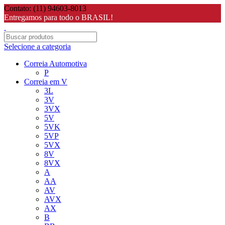
Contato: (11) 94603-8013
Entregamos para todo o BRASIL!
Selecione a categoria
Correia Automotiva
P
Correia em V
3L
3V
3VX
5V
5VK
5VP
5VX
8V
8VX
A
AA
AV
AVX
AX
B