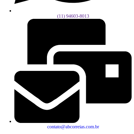
(11) 94603-8013
contato@abcorreias.com.br