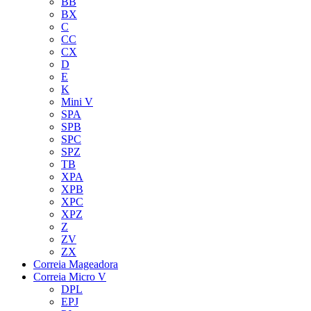
BB
BX
C
CC
CX
D
E
K
Mini V
SPA
SPB
SPC
SPZ
TB
XPA
XPB
XPC
XPZ
Z
ZV
ZX
Correia Mageadora
Correia Micro V
DPL
EPJ