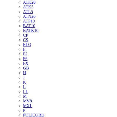
ATK20
ATK5
ATL5
ATN20
ATP10
BAT10
BATK10
CP
CS
ELO
F
F2
F6
FX
GB
H
J
K
L
LL
M
MV8
MXL
P
POLICORD