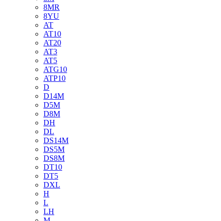
8MR
8YU
AT
AT10
AT20
AT3
AT5
ATG10
ATP10
D
D14M
D5M
D8M
DH
DL
DS14M
DS5M
DS8M
DT10
DT5
DXL
H
L
LH
M