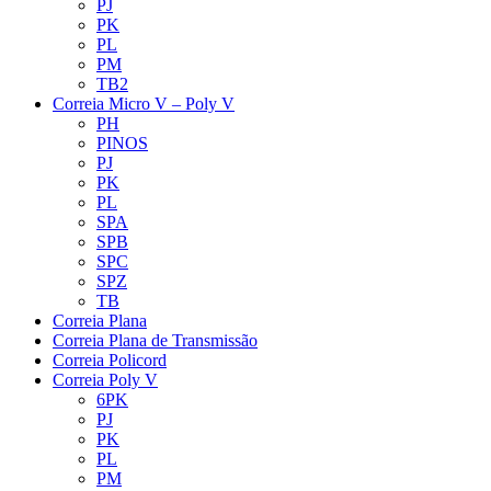
PJ
PK
PL
PM
TB2
Correia Micro V – Poly V
PH
PINOS
PJ
PK
PL
SPA
SPB
SPC
SPZ
TB
Correia Plana
Correia Plana de Transmissão
Correia Policord
Correia Poly V
6PK
PJ
PK
PL
PM