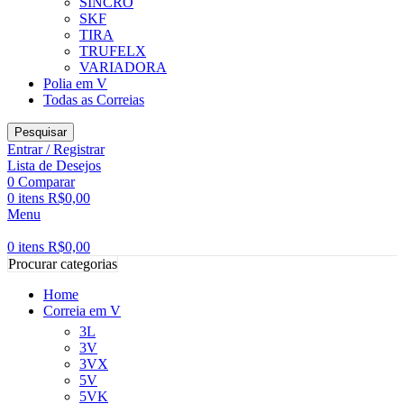
SINCRO
SKF
TIRA
TRUFELX
VARIADORA
Polia em V
Todas as Correias
Pesquisar
Entrar / Registrar
Lista de Desejos
0
Comparar
0
itens
R$
0,00
Menu
0
itens
R$
0,00
Procurar categorias
Home
Correia em V
3L
3V
3VX
5V
5VK