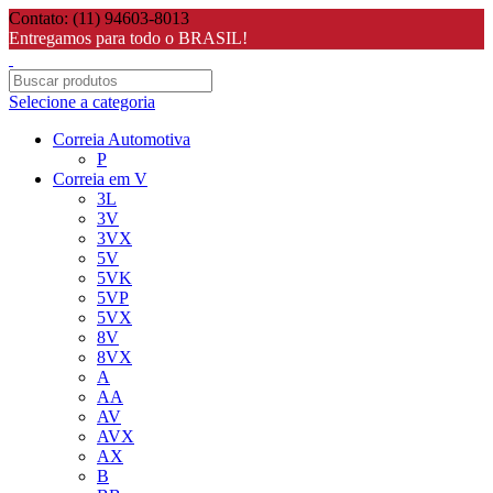
Contato: (11) 94603-8013
Entregamos para todo o BRASIL!
Selecione a categoria
Correia Automotiva
P
Correia em V
3L
3V
3VX
5V
5VK
5VP
5VX
8V
8VX
A
AA
AV
AVX
AX
B