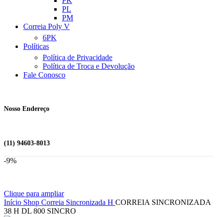
PK
PL
PM
Correia Poly V
6PK
Políticas
Política de Privacidade
Política de Troca e Devolução
Fale Conosco
Nosso Endereço
(11) 94603-8013
-9%
Clique para ampliar
Início
Shop
Correia Sincronizada
H
CORREIA SINCRONIZADA
38 H DL 800 SINCRO