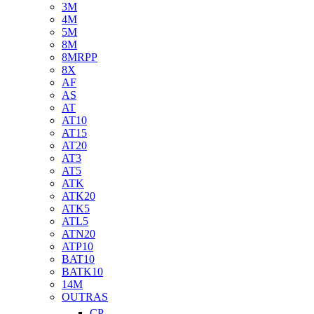
3M
4M
5M
8M
8MRPP
8X
AF
AS
AT
AT10
AT15
AT20
AT3
AT5
ATK
ATK20
ATK5
ATL5
ATN20
ATP10
BAT10
BATK10
14M
OUTRAS
CP