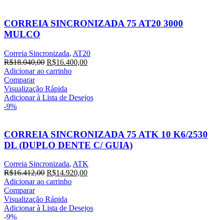
CORREIA SINCRONIZADA 75 AT20 3000
MULCO
Correia Sincronizada
,
AT20
O
O
R$
18.040,00
R$
16.400,00
preço
preço
Adicionar ao carrinho
original
atual
Comparar
era:
é:
Visualização Rápida
R$18.040,00.
R$16.400,00.
Adicionar à Lista de Desejos
-9%
CORREIA SINCRONIZADA 75 ATK 10 K6/2530
DL (DUPLO DENTE C/ GUIA)
Correia Sincronizada
,
ATK
O
O
R$
16.412,00
R$
14.920,00
preço
preço
Adicionar ao carrinho
original
atual
Comparar
era:
é:
Visualização Rápida
R$16.412,00.
R$14.920,00.
Adicionar à Lista de Desejos
-9%