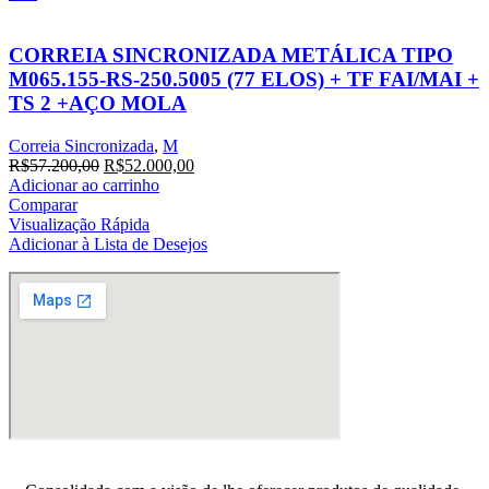
CORREIA SINCRONIZADA METÁLICA TIPO
M065.155-RS-250.5005 (77 ELOS) + TF FAI/MAI +
TS 2 +AÇO MOLA
Correia Sincronizada
,
M
O
O
R$
57.200,00
R$
52.000,00
preço
preço
Adicionar ao carrinho
original
atual
Comparar
era:
é:
Visualização Rápida
R$57.200,00.
R$52.000,00.
Adicionar à Lista de Desejos