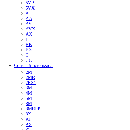
5VP
5VX
A
AA
AV
AVX
AX
B
BB
BX
C
CC
Correia Sincronizada
2M
2MR
2RS1
3M
4M
5M
8M
8MRPP
8X
AF
AS
AT