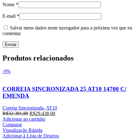
Nome
*
E-mail
*
Salvar meus dados neste navegador para a próxima vez que eu
comentar.
Produtos relacionados
-9%
CORREIA SINCRONIZADA 25 AT10 14700 C/
EMENDA
Correia Sincronizada
,
AT10
O
O
R$
32.381,80
R$
29.438,00
preço
preço
Adicionar ao carrinho
original
atual
Comparar
era:
é:
Visualização Rápida
R$32.381,80.
R$29.438,00.
Adicionar à Lista de Desejos