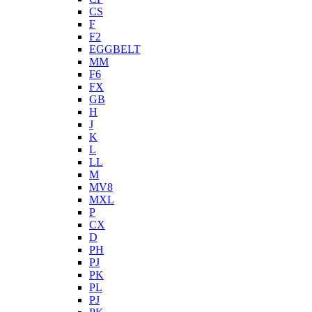
CS
F
F2
EGGBELT
MM
F6
FX
GB
H
J
K
L
LL
M
MV8
MXL
P
CX
D
PH
PJ
PK
PL
PJ