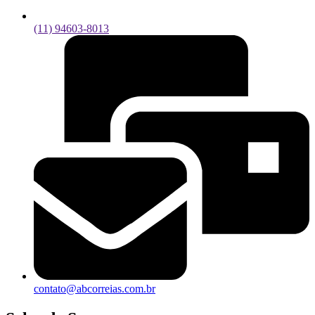
(11) 94603-8013
contato@abcorreias.com.br