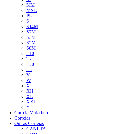
MM
MXL
PU
S
S14M
S2M
S3M
S5M
S8M
T10
T2
T20
T5
V
W
X
XH
XL
XXH
Y
Correia Variadora
Correias
Outras Correias
CANETA