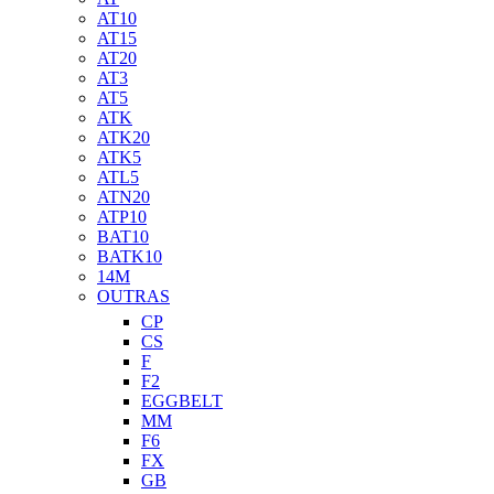
AT10
AT15
AT20
AT3
AT5
ATK
ATK20
ATK5
ATL5
ATN20
ATP10
BAT10
BATK10
14M
OUTRAS
CP
CS
F
F2
EGGBELT
MM
F6
FX
GB