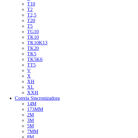
T10
T2
T2,5
T20
T5
TG10
TK10
TK10K13
TK20
TK5
TK5K6
TT5
V
X
XH
XL
XXH
Correia Sincronizadora
14M
173MM
2M
3M
5M
7MM
8M