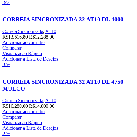
-9%
CORREIA SINCRONIZADA 32 AT10 DL 4000
Correia Sincronizada
,
AT10
O
O
R$
13.516,80
R$
12.288,00
preço
preço
Adicionar ao carrinho
original
atual
Comparar
era:
é:
Visualização Rápida
R$13.516,80.
R$12.288,00.
Adicionar à Lista de Desejos
-9%
CORREIA SINCRONIZADA 32 AT10 DL 4750
MULCO
Correia Sincronizada
,
AT10
O
O
R$
16.280,00
R$
14.800,00
preço
preço
Adicionar ao carrinho
original
atual
Comparar
era:
é:
Visualização Rápida
R$16.280,00.
R$14.800,00.
Adicionar à Lista de Desejos
-9%