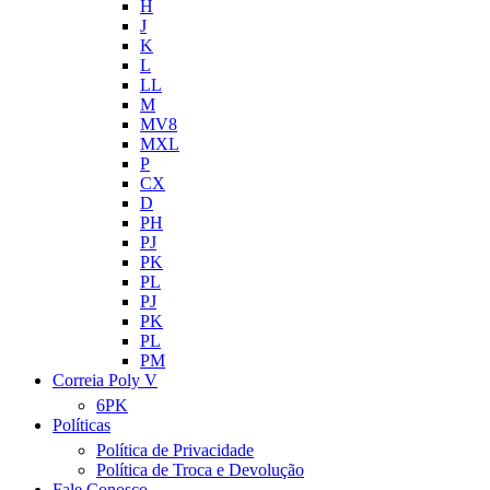
H
J
K
L
LL
M
MV8
MXL
P
CX
D
PH
PJ
PK
PL
PJ
PK
PL
PM
Correia Poly V
6PK
Políticas
Política de Privacidade
Política de Troca e Devolução
Fale Conosco