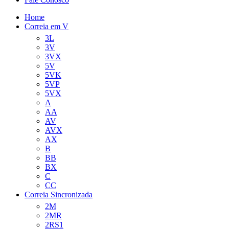
Home
Correia em V
3L
3V
3VX
5V
5VK
5VP
5VX
A
AA
AV
AVX
AX
B
BB
BX
C
CC
Correia Sincronizada
2M
2MR
2RS1