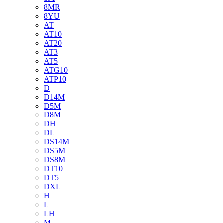
8MR
8YU
AT
AT10
AT20
AT3
AT5
ATG10
ATP10
D
D14M
D5M
D8M
DH
DL
DS14M
DS5M
DS8M
DT10
DT5
DXL
H
L
LH
M