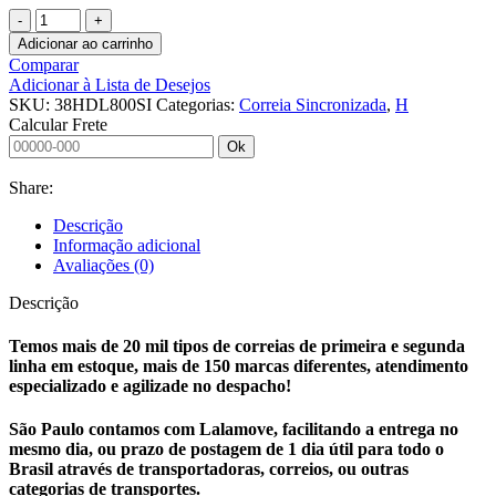
CORREIA
SINCRONIZADA
Adicionar ao carrinho
38
Comparar
H
Adicionar à Lista de Desejos
DL
SKU:
38HDL800SI
Categorias:
Correia Sincronizada
,
H
800
Calcular Frete
SINCRO
Ok
quantidade
Share:
Descrição
Informação adicional
Avaliações (0)
Descrição
Temos mais de 20 mil tipos de correias de primeira e segunda
linha em estoque, mais de 150 marcas diferentes, atendimento
especializado e agilizade no despacho!
São Paulo contamos com Lalamove, facilitando a entrega no
mesmo dia, ou prazo de postagem de 1 dia útil para todo o
Brasil através de transportadoras, correios, ou outras
categorias de transportes.