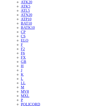
ATK20
ATK5
ATL5
ATN20
ATP10
BAT10
BATK10
CP
CS
ELO
F
F2
F6
FX
GB
H
J
K
L
LL
M
MV8
MXL
P
POLICORD