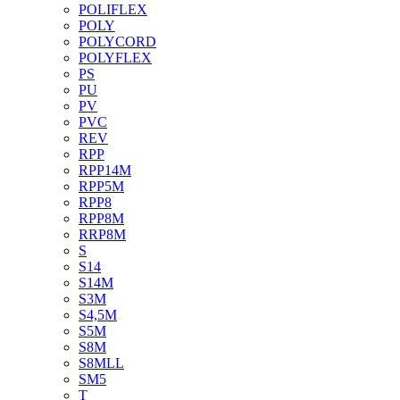
POLIFLEX
POLY
POLYCORD
POLYFLEX
PS
PU
PV
PVC
REV
RPP
RPP14M
RPP5M
RPP8
RPP8M
RRP8M
S
S14
S14M
S3M
S4,5M
S5M
S8M
S8MLL
SM5
T