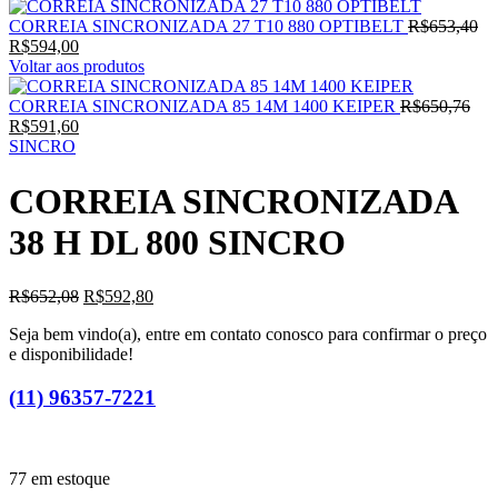
O
CORREIA SINCRONIZADA 27 T10 880 OPTIBELT
R$
653,40
O
pr
R$
594,00
preço
ori
Voltar aos produtos
atual
era
é:
O
R$
CORREIA SINCRONIZADA 85 14M 1400 KEIPER
R$
650,76
R$594,00.
O
pre
R$
591,60
preço
orig
SINCRO
atual
era:
é:
R$6
CORREIA SINCRONIZADA
R$591,60.
38 H DL 800 SINCRO
O
O
R$
652,08
R$
592,80
preço
preço
Seja bem vindo(a), entre em contato conosco para confirmar o preço
original
atual
e disponibilidade!
era:
é:
R$652,08.
R$592,80.
(11) 96357-7221
77 em estoque