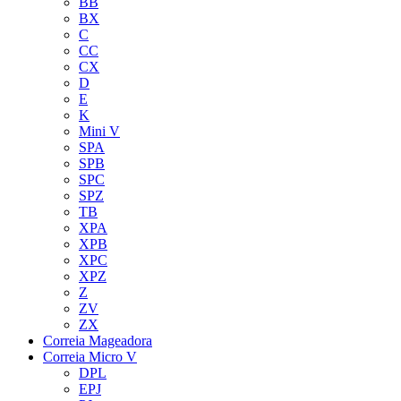
BB
BX
C
CC
CX
D
E
K
Mini V
SPA
SPB
SPC
SPZ
TB
XPA
XPB
XPC
XPZ
Z
ZV
ZX
Correia Mageadora
Correia Micro V
DPL
EPJ