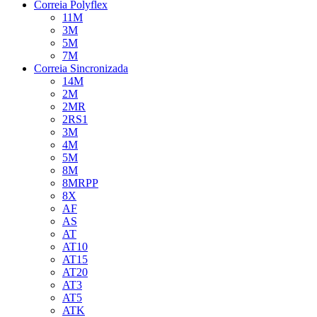
Correia Polyflex
11M
3M
5M
7M
Correia Sincronizada
14M
2M
2MR
2RS1
3M
4M
5M
8M
8MRPP
8X
AF
AS
AT
AT10
AT15
AT20
AT3
AT5
ATK