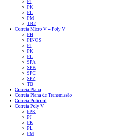
PJ
PK
PL
PM
TB2
Correia Micro V – Poly V
PH
PINOS
PJ
PK
PL
SPA
SPB
SPC
SPZ
TB
Correia Plana
Correia Plana de Transmissão
Correia Policord
Correia Poly V
6PK
PJ
PK
PL
PM