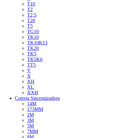
T10
T2
T2,5
T20
T5
TG10
TK10
TK10K13
TK20
TK5
TK5K6
TT5
V
X
XH
XL
XXH
Correia Sincronizadora
14M
173MM
2M
3M
5M
7MM
8M