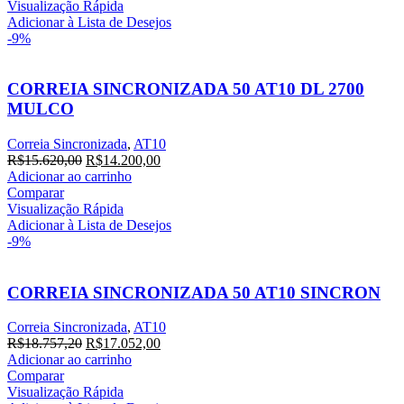
era:
é:
Visualização Rápida
R$15.206,40.
R$13.824,00.
Adicionar à Lista de Desejos
-9%
CORREIA SINCRONIZADA 50 AT10 DL 2700
MULCO
Correia Sincronizada
,
AT10
O
O
R$
15.620,00
R$
14.200,00
preço
preço
Adicionar ao carrinho
original
atual
Comparar
era:
é:
Visualização Rápida
R$15.620,00.
R$14.200,00.
Adicionar à Lista de Desejos
-9%
CORREIA SINCRONIZADA 50 AT10 SINCRON
Correia Sincronizada
,
AT10
O
O
R$
18.757,20
R$
17.052,00
preço
preço
Adicionar ao carrinho
original
atual
Comparar
era:
é:
Visualização Rápida