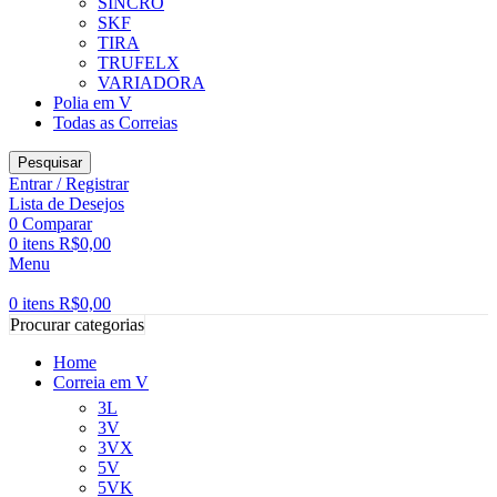
SINCRO
SKF
TIRA
TRUFELX
VARIADORA
Polia em V
Todas as Correias
Pesquisar
Entrar / Registrar
Lista de Desejos
0
Comparar
0
itens
R$
0,00
Menu
0
itens
R$
0,00
Procurar categorias
Home
Correia em V
3L
3V
3VX
5V
5VK