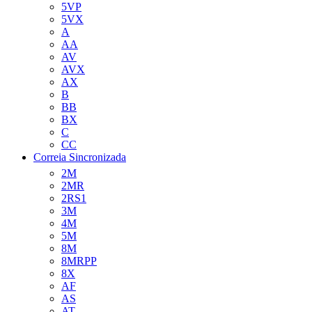
5VP
5VX
A
AA
AV
AVX
AX
B
BB
BX
C
CC
Correia Sincronizada
2M
2MR
2RS1
3M
4M
5M
8M
8MRPP
8X
AF
AS
AT