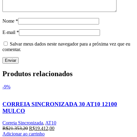
Nome
*
E-mail
*
Salvar meus dados neste navegador para a próxima vez que eu
comentar.
Produtos relacionados
-9%
CORREIA SINCRONIZADA 30 AT10 12100
MULCO
Correia Sincronizada
,
AT10
O
O
R$
21.353,20
R$
19.412,00
preço
preço
Adicionar ao carrinho