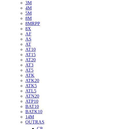
3M
4M
5M
8M
8MRPP
8X
AF
AS
AT
AT10
AT15
AT20
AT3
AT5
ATK
ATK20
ATK5
ATL5
ATN20
ATP10
BAT10
BATK10
14M
OUTRAS
CP