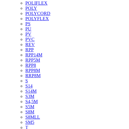
POLIFLEX
POLY
POLYCORD
POLYFLEX
PS
PU
PV
PVC
REV
RPP
RPP14M
RPP5M
RPP8
RPP8M
RRP8M
S
S14
S14M
S3M
S4,5M
S5M
S8M
S8MLL
SM5
T