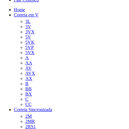
Home
Correia em V
3L
3V
3VX
5V
5VK
5VP
5VX
A
AA
AV
AVX
AX
B
BB
BX
C
CC
Correia Sincronizada
2M
2MR
2RS1