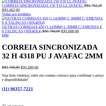
O
CORREIA SINCRONIZADA 150 T10 LL AVAFAC
R$
1.762,20
O
pr
R$
1.602,00
preço
ori
Voltar aos produtos
atual
era
é:
R$
R$1.602,00.
OUTRAS CORREIAS 450 (1.143MM) L 30MM C/ EMENDA E
O
O
8 TALISCAS (30X40X4)
R$
1.760,00
R$
1.600,00
preço
preço
MM
original
atual
era:
é:
CORREIA SINCRONIZADA
R$1.760,00.
R$1.600,00.
32 H 4318 PU J AVAFAC 2MM
O
O
R$
1.760,00
R$
1.600,00
preço
preço
Seja bem vindo(a), entre em contato conosco para confirmar o preço
original
atual
e disponibilidade!
era:
é:
R$1.760,00.
R$1.600,00.
(11) 96357-7221