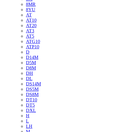
8MR
8YU
AT
AT10
AT20
AT3
AT5
ATG10
ATP10
D
D14M
D5M
D8M
DH
DL
DS14M
DS5M
DS8M
DT10
DT5
DXL
H
L
LH
M