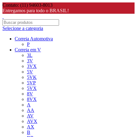
Contato: (11) 94603-8013
Entregamos para todo o BRASIL!
Selecione a categoria
Correia Automotiva
P
Correia em V
3L
3V
3VX
5V
5VK
5VP
5VX
8V
8VX
A
AA
AV
AVX
AX
B