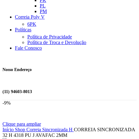
PK
PL
PM
Correia Poly V
6PK
Políticas
Política de Privacidade
Política de Troca e Devolução
Fale Conosco
Nosso Endereço
(11) 94603-8013
-9%
Clique para ampliar
Início
Shop
Correia Sincronizada
H
CORREIA SINCRONIZADA
32 H 4318 PU J AVAFAC 2MM