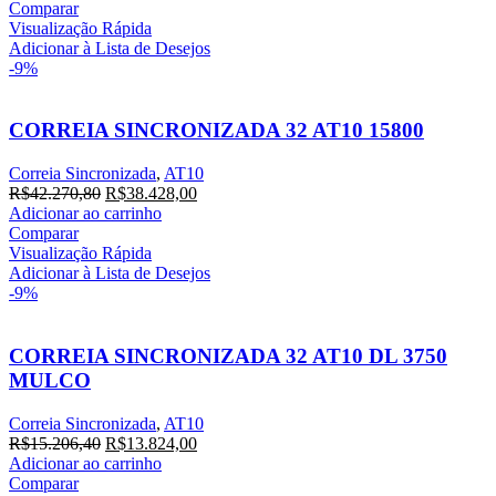
original
atual
Comparar
era:
é:
Visualização Rápida
R$21.353,20.
R$19.412,00.
Adicionar à Lista de Desejos
-9%
CORREIA SINCRONIZADA 32 AT10 15800
Correia Sincronizada
,
AT10
O
O
R$
42.270,80
R$
38.428,00
preço
preço
Adicionar ao carrinho
original
atual
Comparar
era:
é:
Visualização Rápida
R$42.270,80.
R$38.428,00.
Adicionar à Lista de Desejos
-9%
CORREIA SINCRONIZADA 32 AT10 DL 3750
MULCO
Correia Sincronizada
,
AT10
O
O
R$
15.206,40
R$
13.824,00
preço
preço
Adicionar ao carrinho
original
atual
Comparar