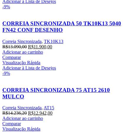
R$18.757,20.
R$17.052,00.
Adicionar à Lista de Desejos
-9%
CORREIA SINCRONIZADA 50 TK10K13 5040
FN42 CONF DESENHO
Correia Sincronizada
,
TK10K13
O
O
R$
13.090,00
R$
11.900,00
preço
preço
Adicionar ao carrinho
original
atual
Comparar
era:
é:
Visualização Rápida
R$13.090,00.
R$11.900,00.
Adicionar à Lista de Desejos
-9%
CORREIA SINCRONIZADA 75 AT15 2610
MULCO
Correia Sincronizada
,
AT15
O
O
R$
14.236,20
R$
12.942,00
preço
preço
Adicionar ao carrinho
original
atual
Comparar
era:
é:
Visualização Rápida