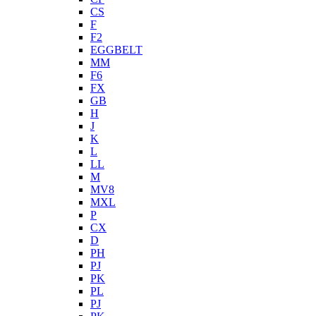
CS
F
F2
EGGBELT
MM
F6
FX
GB
H
J
K
L
LL
M
MV8
MXL
P
CX
D
PH
PJ
PK
PL
PJ