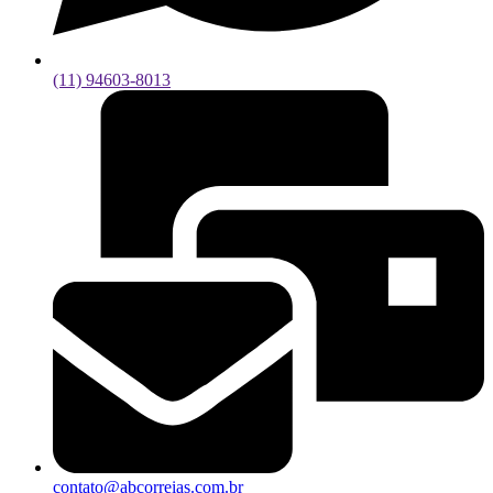
(11) 94603-8013
contato@abcorreias.com.br