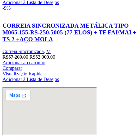
R$14.236,20.
R$12.942,00.
Adicionar à Lista de Desejos
-9%
CORREIA SINCRONIZADA METÁLICA TIPO
M065.155-RS-250.5005 (77 ELOS) + TF FAI/MAI +
TS 2 +AÇO MOLA
Correia Sincronizada
,
M
O
O
R$
57.200,00
R$
52.000,00
preço
preço
Adicionar ao carrinho
original
atual
Comparar
era:
é:
Visualização Rápida
R$57.200,00.
R$52.000,00.
Adicionar à Lista de Desejos