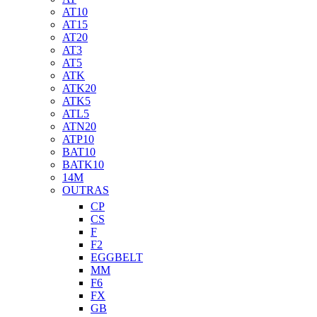
AT10
AT15
AT20
AT3
AT5
ATK
ATK20
ATK5
ATL5
ATN20
ATP10
BAT10
BATK10
14M
OUTRAS
CP
CS
F
F2
EGGBELT
MM
F6
FX
GB