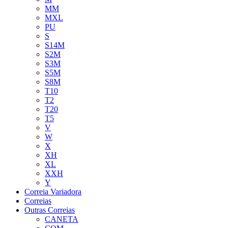
MM
MXL
PU
S
S14M
S2M
S3M
S5M
S8M
T10
T2
T20
T5
V
W
X
XH
XL
XXH
Y
Correia Variadora
Correias
Outras Correias
CANETA