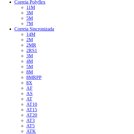
Correia Polyflex
11M
3M
5M
7M
Correia Sincronizada
14M
2M
2MR
2RS1
3M
4M
5M
8M
8MRPP
8X
AF
AS
AT
AT10
AT15
AT20
AT3
AT5
ATK