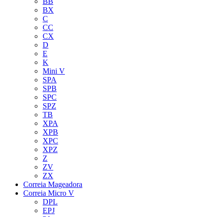
BB
BX
C
CC
CX
D
E
K
Mini V
SPA
SPB
SPC
SPZ
TB
XPA
XPB
XPC
XPZ
Z
ZV
ZX
Correia Mageadora
Correia Micro V
DPL
EPJ