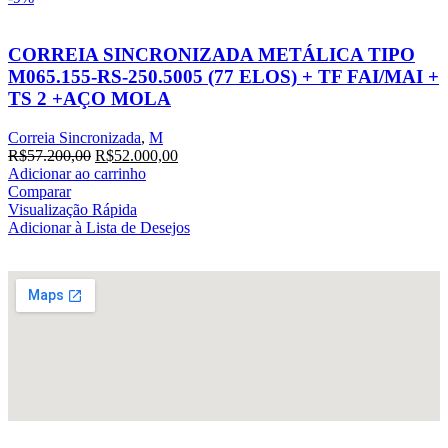
CORREIA SINCRONIZADA METÁLICA TIPO
M065.155-RS-250.5005 (77 ELOS) + TF FAI/MAI +
TS 2 +AÇO MOLA
Correia Sincronizada
,
M
R$
57.200,00
R$
52.000,00
Adicionar ao carrinho
Comparar
Visualização Rápida
Adicionar à Lista de Desejos