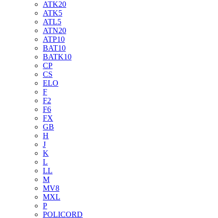
ATK20
ATK5
ATL5
ATN20
ATP10
BAT10
BATK10
CP
CS
ELO
F
F2
F6
FX
GB
H
J
K
L
LL
M
MV8
MXL
P
POLICORD