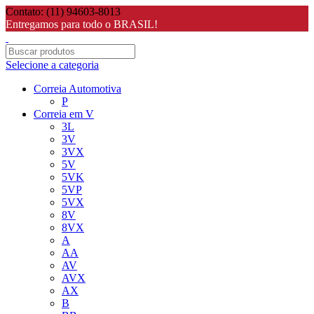
Contato: (11) 94603-8013
Entregamos para todo o BRASIL!
Selecione a categoria
Correia Automotiva
P
Correia em V
3L
3V
3VX
5V
5VK
5VP
5VX
8V
8VX
A
AA
AV
AVX
AX
B