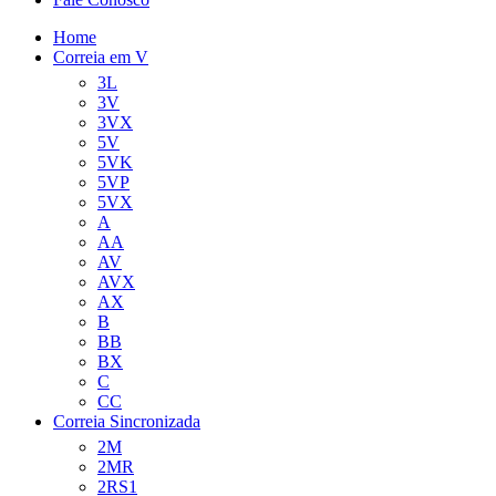
Home
Correia em V
3L
3V
3VX
5V
5VK
5VP
5VX
A
AA
AV
AVX
AX
B
BB
BX
C
CC
Correia Sincronizada
2M
2MR
2RS1