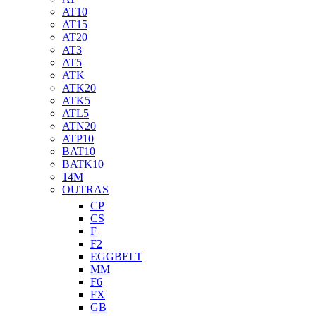
AT10
AT15
AT20
AT3
AT5
ATK
ATK20
ATK5
ATL5
ATN20
ATP10
BAT10
BATK10
14M
OUTRAS
CP
CS
F
F2
EGGBELT
MM
F6
FX
GB