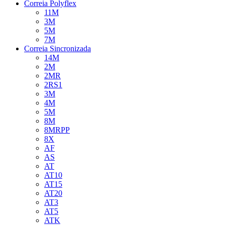
Correia Polyflex
11M
3M
5M
7M
Correia Sincronizada
14M
2M
2MR
2RS1
3M
4M
5M
8M
8MRPP
8X
AF
AS
AT
AT10
AT15
AT20
AT3
AT5
ATK