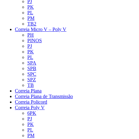
PJ
PK
PL
PM
TB2
Correia Micro V – Poly V
PH
PINOS
PJ
PK
PL
SPA
SPB
SPC
SPZ
TB
Correia Plana
Correia Plana de Transmissão
Correia Policord
Correia Poly V
6PK
PJ
PK
PL
PM