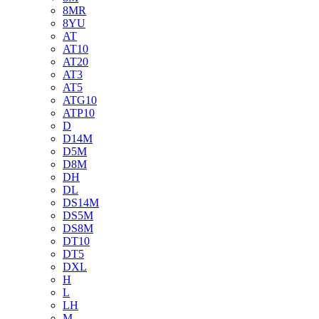
8MR
8YU
AT
AT10
AT20
AT3
AT5
ATG10
ATP10
D
D14M
D5M
D8M
DH
DL
DS14M
DS5M
DS8M
DT10
DT5
DXL
H
L
LH
M