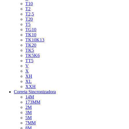
T10
T2
T2,5
T20
T5
TG10
TK10
TK10K13
TK20
TK5
TK5K6
TT5
V
X
XH
XL
XXH
Correia Sincronizadora
14M
173MM
2M
3M
5M
7MM
8M