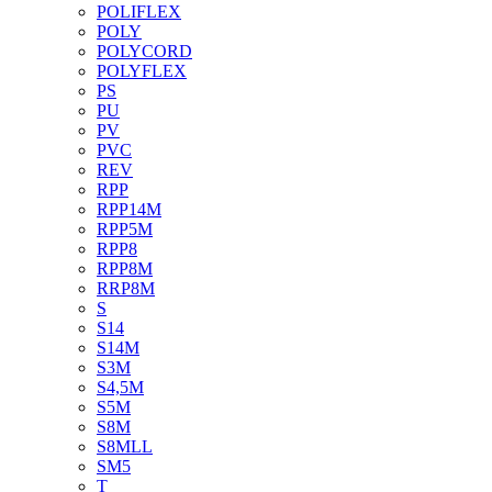
POLIFLEX
POLY
POLYCORD
POLYFLEX
PS
PU
PV
PVC
REV
RPP
RPP14M
RPP5M
RPP8
RPP8M
RRP8M
S
S14
S14M
S3M
S4,5M
S5M
S8M
S8MLL
SM5
T