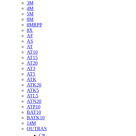
3M
4M
5M
8M
8MRPP
8X
AF
AS
AT
AT10
AT15
AT20
AT3
AT5
ATK
ATK20
ATK5
ATL5
ATN20
ATP10
BAT10
BATK10
14M
OUTRAS
CP