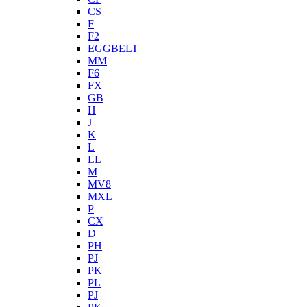
CS
F
F2
EGGBELT
MM
F6
FX
GB
H
J
K
L
LL
M
MV8
MXL
P
CX
D
PH
PJ
PK
PL
PJ