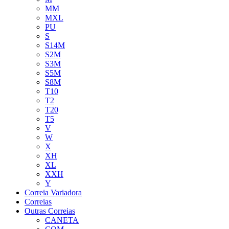
MM
MXL
PU
S
S14M
S2M
S3M
S5M
S8M
T10
T2
T20
T5
V
W
X
XH
XL
XXH
Y
Correia Variadora
Correias
Outras Correias
CANETA