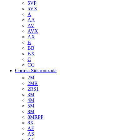
5VP
5VX
A
AA
AV
AVX
AX
B
BB
BX
C
CC
Correia Sincronizada
2M
2MR
2RS1
3M
4M
5M
8M
8MRPP
8X
AF
AS
AT