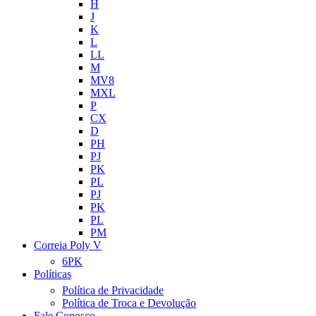
H
J
K
L
LL
M
MV8
MXL
P
CX
D
PH
PJ
PK
PL
PJ
PK
PL
PM
Correia Poly V
6PK
Políticas
Política de Privacidade
Política de Troca e Devolução
Fale Conosco