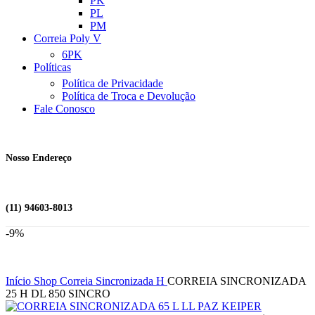
PK
PL
PM
Correia Poly V
6PK
Políticas
Política de Privacidade
Política de Troca e Devolução
Fale Conosco
Nosso Endereço
(11) 94603-8013
-9%
Início
Shop
Correia Sincronizada
H
CORREIA SINCRONIZADA
25 H DL 850 SINCRO