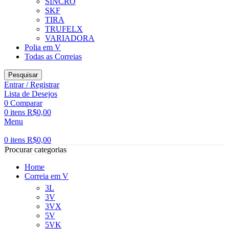
SINCRO
SKF
TIRA
TRUFELX
VARIADORA
Polia em V
Todas as Correias
Pesquisar
Entrar / Registrar
Lista de Desejos
0
Comparar
0
itens
R$
0,00
Menu
0
itens
R$
0,00
Procurar categorias
Home
Correia em V
3L
3V
3VX
5V
5VK