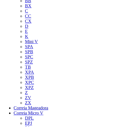
BB
BX
C
CC
CX
D
E
K
Mini V
SPA
SPB
SPC
SPZ
TB
XPA
XPB
XPC
XPZ
Z
ZV
ZX
Correia Mageadora
Correia Micro V
DPL
EPJ