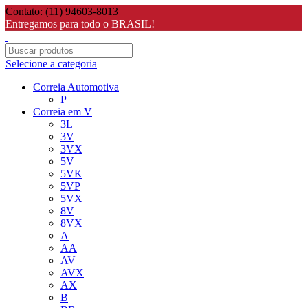
Contato: (11) 94603-8013
Entregamos para todo o BRASIL!
Selecione a categoria
Correia Automotiva
P
Correia em V
3L
3V
3VX
5V
5VK
5VP
5VX
8V
8VX
A
AA
AV
AVX
AX
B