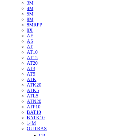
3M
4M
5M
8M
8MRPP
8X
AF
AS
AT
AT10
AT15
AT20
AT3
AT5
ATK
ATK20
ATK5
ATL5
ATN20
ATP10
BAT10
BATK10
14M
OUTRAS
CP