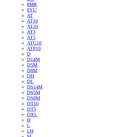
8MR
8YU
AT
AT10
AT20
AT3
AT5
ATG10
ATP10
D
D14M
D5M
D8M
DH
DL
DS14M
DS5M
DS8M
DT10
DT5
DXL
H
L
LH
M