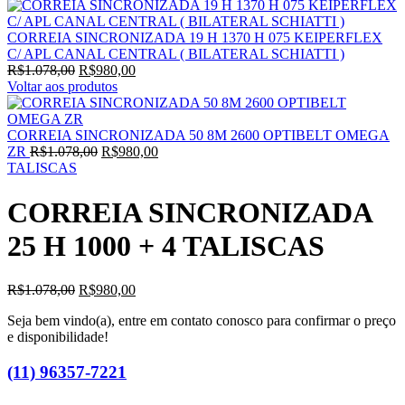
CORREIA SINCRONIZADA 19 H 1370 H 075 KEIPERFLEX
C/ APL CANAL CENTRAL ( BILATERAL SCHIATTI )
O
O
R$
1.078,00
R$
980,00
preço
preço
Voltar aos produtos
original
atual
era:
é:
R$1.078,00.
R$980,00.
CORREIA SINCRONIZADA 50 8M 2600 OPTIBELT OMEGA
O
O
ZR
R$
1.078,00
R$
980,00
preço
preço
TALISCAS
original
atual
era:
é:
CORREIA SINCRONIZADA
R$1.078,00.
R$980,00.
25 H 1000 + 4 TALISCAS
O
O
R$
1.078,00
R$
980,00
preço
preço
Seja bem vindo(a), entre em contato conosco para confirmar o preço
original
atual
e disponibilidade!
era:
é:
R$1.078,00.
R$980,00.
(11) 96357-7221