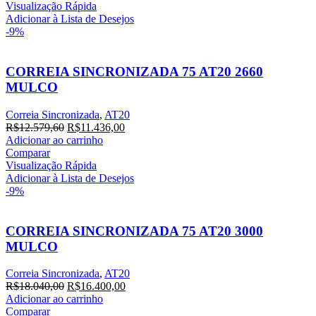
era:
é:
Visualização Rápida
R$14.236,20.
R$12.942,00.
Adicionar à Lista de Desejos
-9%
CORREIA SINCRONIZADA 75 AT20 2660
MULCO
Correia Sincronizada
,
AT20
O
O
R$
12.579,60
R$
11.436,00
preço
preço
Adicionar ao carrinho
original
atual
Comparar
era:
é:
Visualização Rápida
R$12.579,60.
R$11.436,00.
Adicionar à Lista de Desejos
-9%
CORREIA SINCRONIZADA 75 AT20 3000
MULCO
Correia Sincronizada
,
AT20
O
O
R$
18.040,00
R$
16.400,00
preço
preço
Adicionar ao carrinho
original
atual
Comparar