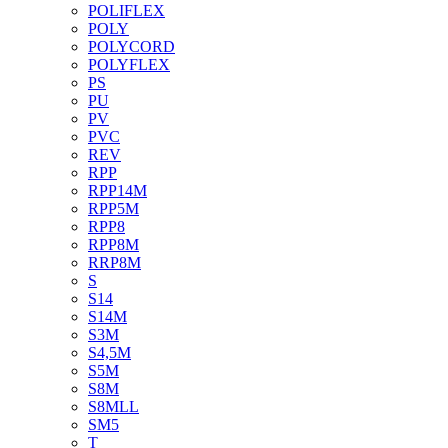
POLIFLEX
POLY
POLYCORD
POLYFLEX
PS
PU
PV
PVC
REV
RPP
RPP14M
RPP5M
RPP8
RPP8M
RRP8M
S
S14
S14M
S3M
S4,5M
S5M
S8M
S8MLL
SM5
T