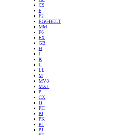
CS
F
F2
EGGBELT
MM
F6
FX
GB
H
J
K
L
LL
M
MV8
MXL
P
CX
D
PH
PJ
PK
PL
PJ