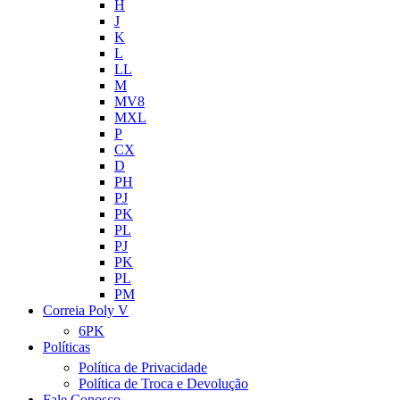
H
J
K
L
LL
M
MV8
MXL
P
CX
D
PH
PJ
PK
PL
PJ
PK
PL
PM
Correia Poly V
6PK
Políticas
Política de Privacidade
Política de Troca e Devolução
Fale Conosco