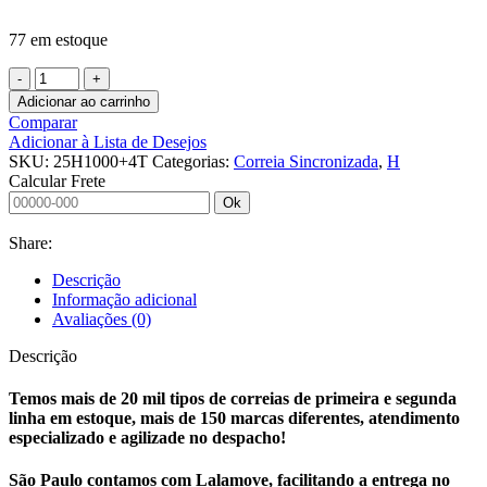
77 em estoque
CORREIA
SINCRONIZADA
Adicionar ao carrinho
25
Comparar
H
Adicionar à Lista de Desejos
1000
SKU:
25H1000+4T
Categorias:
Correia Sincronizada
,
H
+
Calcular Frete
4
Ok
TALISCAS
quantidade
Share:
Descrição
Informação adicional
Avaliações (0)
Descrição
Temos mais de 20 mil tipos de correias de primeira e segunda
linha em estoque, mais de 150 marcas diferentes, atendimento
especializado e agilizade no despacho!
São Paulo contamos com Lalamove, facilitando a entrega no