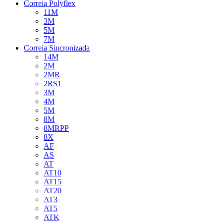
Correia Polyflex
11M
3M
5M
7M
Correia Sincronizada
14M
2M
2MR
2RS1
3M
4M
5M
8M
8MRPP
8X
AF
AS
AT
AT10
AT15
AT20
AT3
AT5
ATK