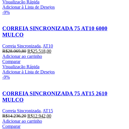
era:
é:
Visualização Rápida
R$18.757,20.
R$17.052,00.
Adicionar à Lista de Desejos
-9%
CORREIA SINCRONIZADA 75 AT10 6000
MULCO
Correia Sincronizada
,
AT10
O
O
R$
28.069,80
R$
25.518,00
preço
preço
Adicionar ao carrinho
original
atual
Comparar
era:
é:
Visualização Rápida
R$28.069,80.
R$25.518,00.
Adicionar à Lista de Desejos
-9%
CORREIA SINCRONIZADA 75 AT15 2610
MULCO
Correia Sincronizada
,
AT15
O
O
R$
14.236,20
R$
12.942,00
preço
preço
Adicionar ao carrinho
original
atual
Comparar