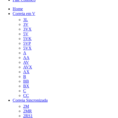
Home
Correia em V
3L
3V
3VX
5V
5VK
5VP
5VX
A
AA
AV
AVX
AX
B
BB
BX
C
CC
Correia Sincronizada
2M
2MR
2RS1