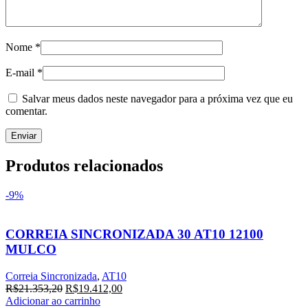
Nome
*
E-mail
*
Salvar meus dados neste navegador para a próxima vez que eu
comentar.
Produtos relacionados
-9%
CORREIA SINCRONIZADA 30 AT10 12100
MULCO
Correia Sincronizada
,
AT10
O
O
R$
21.353,20
R$
19.412,00
preço
preço
Adicionar ao carrinho