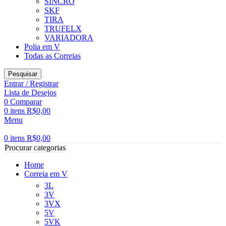
SINCRO
SKF
TIRA
TRUFELX
VARIADORA
Polia em V
Todas as Correias
Pesquisar
Entrar / Registrar
Lista de Desejos
0
Comparar
0
itens
R$
0,00
Menu
0
itens
R$
0,00
Procurar categorias
Home
Correia em V
3L
3V
3VX
5V
5VK