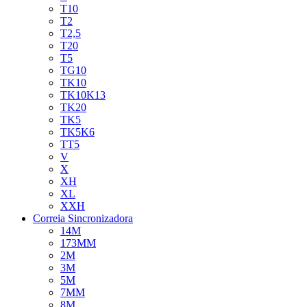
T10
T2
T2,5
T20
T5
TG10
TK10
TK10K13
TK20
TK5
TK5K6
TT5
V
X
XH
XL
XXH
Correia Sincronizadora
14M
173MM
2M
3M
5M
7MM
8M