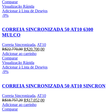
original
atual
Comparar
era:
é:
Visualização Rápida
R$21.353,20.
R$19.412,00.
Adicionar à Lista de Desejos
-9%
CORREIA SINCRONIZADA 50 AT10 6300
MULCO
Correia Sincronizada
,
AT10
O
O
R$
22.770,00
R$
20.700,00
preço
preço
Adicionar ao carrinho
original
atual
Comparar
era:
é:
Visualização Rápida
R$22.770,00.
R$20.700,00.
Adicionar à Lista de Desejos
-9%
CORREIA SINCRONIZADA 50 AT10 SINCRON
Correia Sincronizada
,
AT10
O
O
R$
18.757,20
R$
17.052,00
preço
preço
Adicionar ao carrinho
original
atual
Comparar