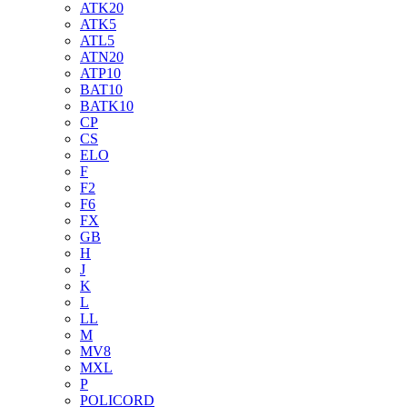
ATK20
ATK5
ATL5
ATN20
ATP10
BAT10
BATK10
CP
CS
ELO
F
F2
F6
FX
GB
H
J
K
L
LL
M
MV8
MXL
P
POLICORD