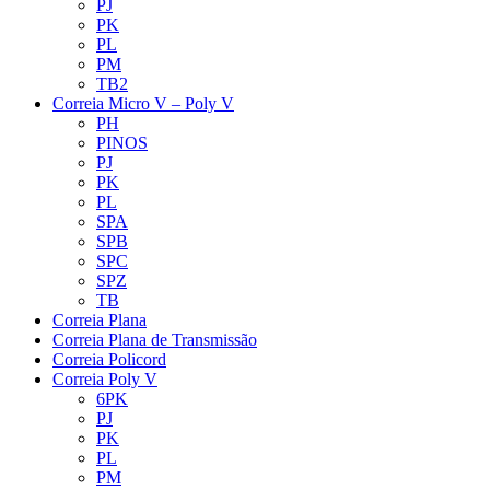
PJ
PK
PL
PM
TB2
Correia Micro V – Poly V
PH
PINOS
PJ
PK
PL
SPA
SPB
SPC
SPZ
TB
Correia Plana
Correia Plana de Transmissão
Correia Policord
Correia Poly V
6PK
PJ
PK
PL
PM