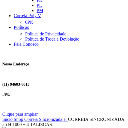
PK
PL
PM
Correia Poly V
6PK
Políticas
Política de Privacidade
Política de Troca e Devolução
Fale Conosco
Nosso Endereço
(11) 94603-8013
-9%
Clique para ampliar
Início
Shop
Correia Sincronizada
H
CORREIA SINCRONIZADA
25 H 1000 + 4 TALISCAS