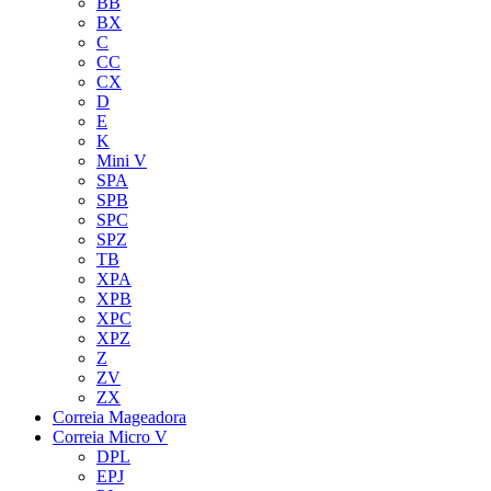
BB
BX
C
CC
CX
D
E
K
Mini V
SPA
SPB
SPC
SPZ
TB
XPA
XPB
XPC
XPZ
Z
ZV
ZX
Correia Mageadora
Correia Micro V
DPL
EPJ