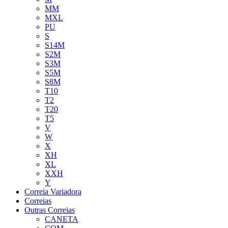
MM
MXL
PU
S
S14M
S2M
S3M
S5M
S8M
T10
T2
T20
T5
V
W
X
XH
XL
XXH
Y
Correia Variadora
Correias
Outras Correias
CANETA