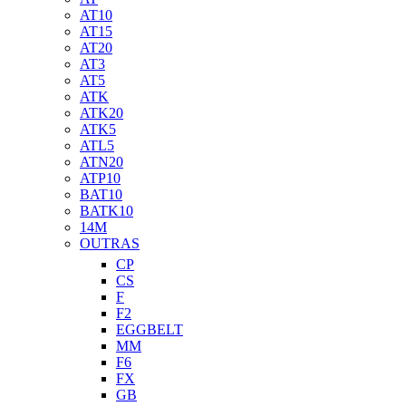
AT10
AT15
AT20
AT3
AT5
ATK
ATK20
ATK5
ATL5
ATN20
ATP10
BAT10
BATK10
14M
OUTRAS
CP
CS
F
F2
EGGBELT
MM
F6
FX
GB