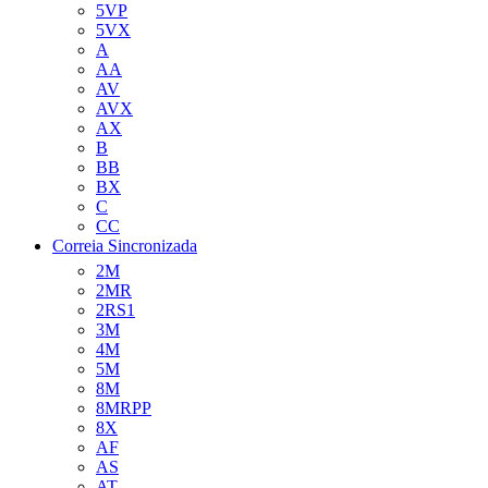
5VP
5VX
A
AA
AV
AVX
AX
B
BB
BX
C
CC
Correia Sincronizada
2M
2MR
2RS1
3M
4M
5M
8M
8MRPP
8X
AF
AS
AT