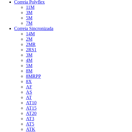
Correia Polyflex
11M
3M
5M
7M
Correia Sincronizada
14M
2M
2MR
2RS1
3M
4M
5M
8M
8MRPP
8X
AF
AS
AT
AT10
AT15
AT20
AT3
AT5
ATK