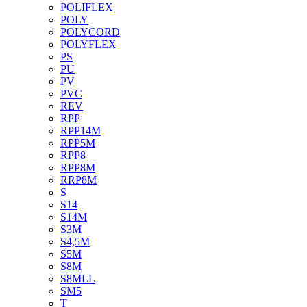
POLIFLEX
POLY
POLYCORD
POLYFLEX
PS
PU
PV
PVC
REV
RPP
RPP14M
RPP5M
RPP8
RPP8M
RRP8M
S
S14
S14M
S3M
S4,5M
S5M
S8M
S8MLL
SM5
T