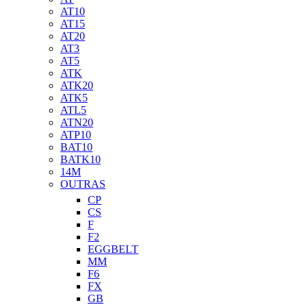
AT10
AT15
AT20
AT3
AT5
ATK
ATK20
ATK5
ATL5
ATN20
ATP10
BAT10
BATK10
14M
OUTRAS
CP
CS
F
F2
EGGBELT
MM
F6
FX
GB