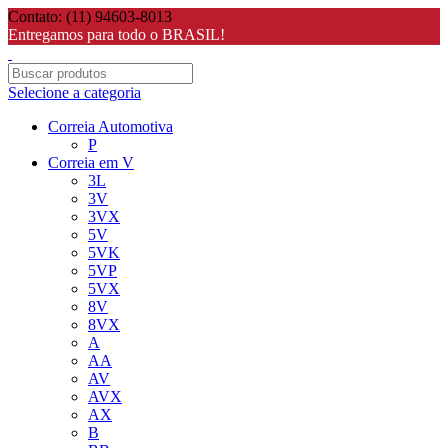
Contato: (11) 94603-8013
Entregamos para todo o BRASIL!
Selecione a categoria
Correia Automotiva
P
Correia em V
3L
3V
3VX
5V
5VK
5VP
5VX
8V
8VX
A
AA
AV
AVX
AX
B