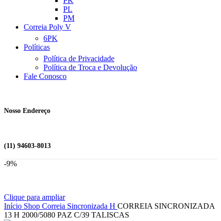
PK
PL
PM
Correia Poly V
6PK
Políticas
Política de Privacidade
Política de Troca e Devolução
Fale Conosco
Nosso Endereço
(11) 94603-8013
-9%
Clique para ampliar
Início
Shop
Correia Sincronizada
H
CORREIA SINCRONIZADA
13 H 2000/5080 PAZ C/39 TALISCAS