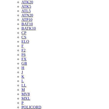
ATK20
ATK5
ATL5
ATN20
ATP10
BAT10
BATK10
CP
CS
ELO
F
F2
F6
FX
GB
H
J
K
L
LL
M
MV8
MXL
P
POLICORD