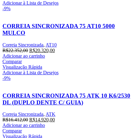
Adicionar à Lista de Desejos
-9%
CORREIA SINCRONIZADA 75 AT10 5000
MULCO
Correia Sincronizada
,
AT10
R$
22.352,00
R$
20.320,00
Adicionar ao carrinho
Comparar
Visualização Rápida
Adicionar à Lista de Desejos
-9%
CORREIA SINCRONIZADA 75 ATK 10 K6/2530
DL (DUPLO DENTE C/ GUIA)
Correia Sincronizada
,
ATK
R$
16.412,00
R$
14.920,00
Adicionar ao carrinho
Comparar
Visualização Rápida