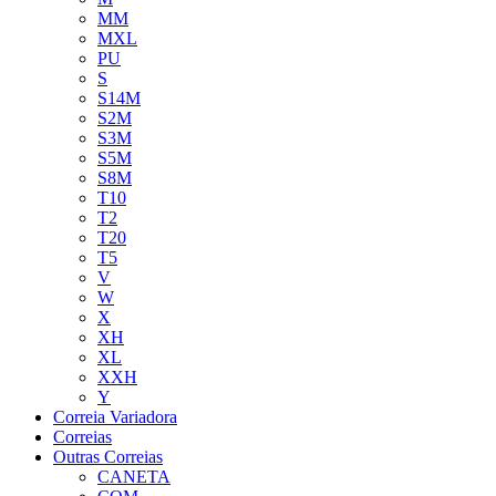
MM
MXL
PU
S
S14M
S2M
S3M
S5M
S8M
T10
T2
T20
T5
V
W
X
XH
XL
XXH
Y
Correia Variadora
Correias
Outras Correias
CANETA