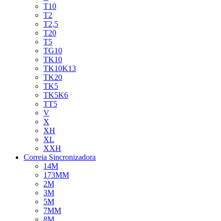
T10
T2
T2,5
T20
T5
TG10
TK10
TK10K13
TK20
TK5
TK5K6
TT5
V
X
XH
XL
XXH
Correia Sincronizadora
14M
173MM
2M
3M
5M
7MM
8M