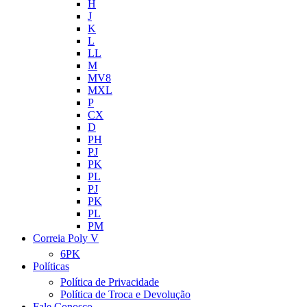
H
J
K
L
LL
M
MV8
MXL
P
CX
D
PH
PJ
PK
PL
PJ
PK
PL
PM
Correia Poly V
6PK
Políticas
Política de Privacidade
Política de Troca e Devolução
Fale Conosco