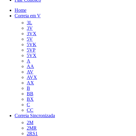
Home
Correia em V
3L
3V
3VX
5V
5VK
5VP
5VX
A
AA
AV
AVX
AX
B
BB
BX
C
CC
Correia Sincronizada
2M
2MR
2RS1