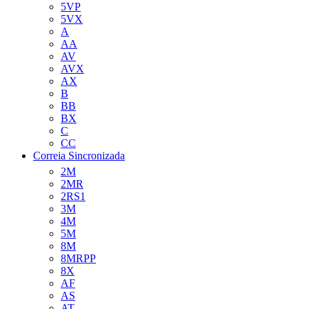
5VP
5VX
A
AA
AV
AVX
AX
B
BB
BX
C
CC
Correia Sincronizada
2M
2MR
2RS1
3M
4M
5M
8M
8MRPP
8X
AF
AS
AT