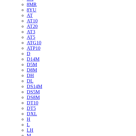
8MR
8YU
AT
AT10
AT20
AT3
AT5
ATG10
ATP10
D
D14M
D5M
D8M
DH
DL
DS14M
DS5M
DS8M
DT10
DT5
DXL
H
L
LH
M