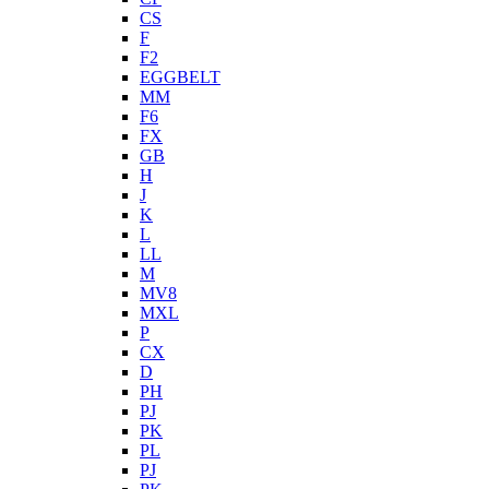
CS
F
F2
EGGBELT
MM
F6
FX
GB
H
J
K
L
LL
M
MV8
MXL
P
CX
D
PH
PJ
PK
PL
PJ