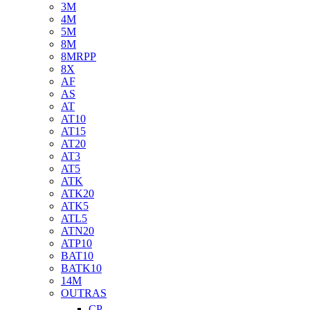
3M
4M
5M
8M
8MRPP
8X
AF
AS
AT
AT10
AT15
AT20
AT3
AT5
ATK
ATK20
ATK5
ATL5
ATN20
ATP10
BAT10
BATK10
14M
OUTRAS
CP