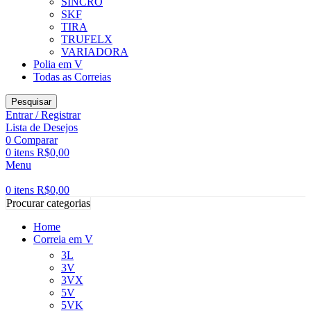
SINCRO
SKF
TIRA
TRUFELX
VARIADORA
Polia em V
Todas as Correias
Pesquisar
Entrar / Registrar
Lista de Desejos
0
Comparar
0
itens
R$
0,00
Menu
0
itens
R$
0,00
Procurar categorias
Home
Correia em V
3L
3V
3VX
5V
5VK