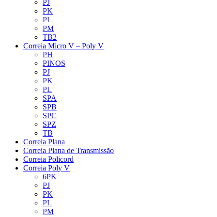
PJ
PK
PL
PM
TB2
Correia Micro V – Poly V
PH
PINOS
PJ
PK
PL
SPA
SPB
SPC
SPZ
TB
Correia Plana
Correia Plana de Transmissão
Correia Policord
Correia Poly V
6PK
PJ
PK
PL
PM