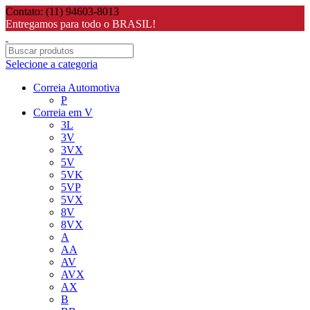
Contato: (11) 94603-8013
Entregamos para todo o BRASIL!
Selecione a categoria
Correia Automotiva
P
Correia em V
3L
3V
3VX
5V
5VK
5VP
5VX
8V
8VX
A
AA
AV
AVX
AX
B