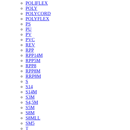
POLIFLEX
POLY
POLYCORD
POLYFLEX
PS
PU
PV
PVC
REV
RPP
RPP14M
RPP5M
RPP8
RPP8M
RRP8M
S
S14
S14M
S3M
S4,5M
S5M
S8M
S8MLL
SM5
T