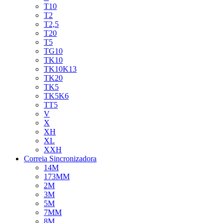
T10
T2
T2,5
T20
T5
TG10
TK10
TK10K13
TK20
TK5
TK5K6
TT5
V
X
XH
XL
XXH
Correia Sincronizadora
14M
173MM
2M
3M
5M
7MM
8M