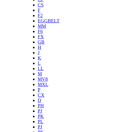
CS
F
F2
EGGBELT
MM
F6
FX
GB
H
J
K
L
LL
M
MV8
MXL
P
CX
D
PH
PJ
PK
PL
PJ