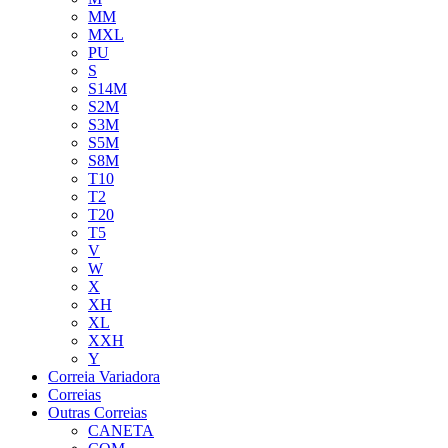
MM
MXL
PU
S
S14M
S2M
S3M
S5M
S8M
T10
T2
T20
T5
V
W
X
XH
XL
XXH
Y
Correia Variadora
Correias
Outras Correias
CANETA