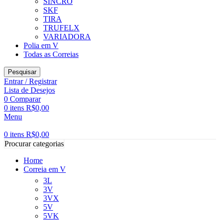
SINCRO
SKF
TIRA
TRUFELX
VARIADORA
Polia em V
Todas as Correias
Pesquisar
Entrar / Registrar
Lista de Desejos
0
Comparar
0
itens
R$
0,00
Menu
0
itens
R$
0,00
Procurar categorias
Home
Correia em V
3L
3V
3VX
5V
5VK