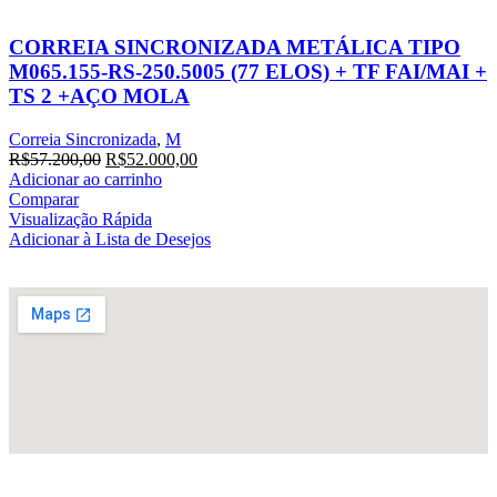
CORREIA SINCRONIZADA METÁLICA TIPO
M065.155-RS-250.5005 (77 ELOS) + TF FAI/MAI +
TS 2 +AÇO MOLA
Correia Sincronizada
,
M
R$
57.200,00
R$
52.000,00
Adicionar ao carrinho
Comparar
Visualização Rápida
Adicionar à Lista de Desejos