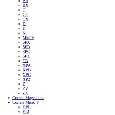
BB
BX
C
CC
CX
D
E
K
Mini V
SPA
SPB
SPC
SPZ
TB
XPA
XPB
XPC
XPZ
Z
ZV
ZX
Correia Mageadora
Correia Micro V
DPL
EPJ