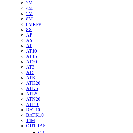
3M
4M
5M
8M
8MRPP
8X
AF
AS
AT
AT10
AT15
AT20
AT3
AT5
ATK
ATK20
ATK5
ATL5
ATN20
ATP10
BAT10
BATK10
14M
OUTRAS
CP