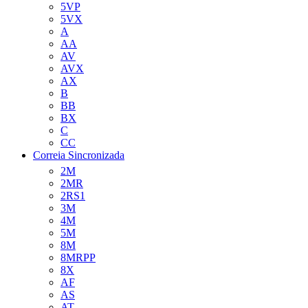
5VP
5VX
A
AA
AV
AVX
AX
B
BB
BX
C
CC
Correia Sincronizada
2M
2MR
2RS1
3M
4M
5M
8M
8MRPP
8X
AF
AS
AT