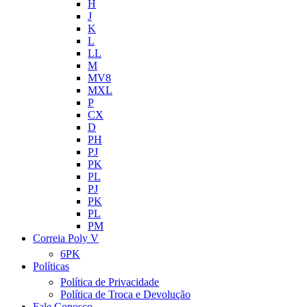
H
J
K
L
LL
M
MV8
MXL
P
CX
D
PH
PJ
PK
PL
PJ
PK
PL
PM
Correia Poly V
6PK
Políticas
Política de Privacidade
Política de Troca e Devolução
Fale Conosco