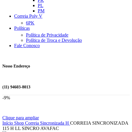
PK
PL
PM
Correia Poly V
6PK
Políticas
Política de Privacidade
Política de Troca e Devolução
Fale Conosco
Nosso Endereço
(11) 94603-8013
-9%
Clique para ampliar
Início
Shop
Correia Sincronizada
H
CORREIA SINCRONIZADA
115 H LL SINCRO AVAFAC