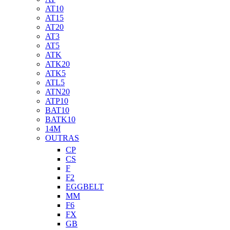
AT10
AT15
AT20
AT3
AT5
ATK
ATK20
ATK5
ATL5
ATN20
ATP10
BAT10
BATK10
14M
OUTRAS
CP
CS
F
F2
EGGBELT
MM
F6
FX
GB