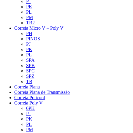
PJ
PK
PL
PM
TB2
Correia Micro V – Poly V
PH
PINOS
PJ
PK
PL
SPA
SPB
SPC
SPZ
TB
Correia Plana
Correia Plana de Transmissão
Correia Policord
Correia Poly V
6PK
PJ
PK
PL
PM