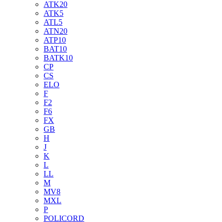
ATK20
ATK5
ATL5
ATN20
ATP10
BAT10
BATK10
CP
CS
ELO
F
F2
F6
FX
GB
H
J
K
L
LL
M
MV8
MXL
P
POLICORD