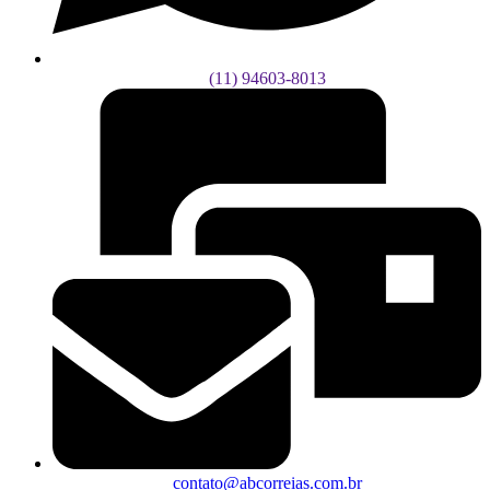
(11) 94603-8013
contato@abcorreias.com.br