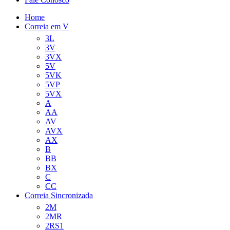
Home
Correia em V
3L
3V
3VX
5V
5VK
5VP
5VX
A
AA
AV
AVX
AX
B
BB
BX
C
CC
Correia Sincronizada
2M
2MR
2RS1