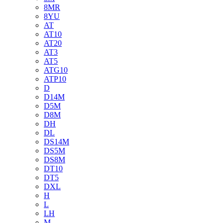
8MR
8YU
AT
AT10
AT20
AT3
AT5
ATG10
ATP10
D
D14M
D5M
D8M
DH
DL
DS14M
DS5M
DS8M
DT10
DT5
DXL
H
L
LH
M