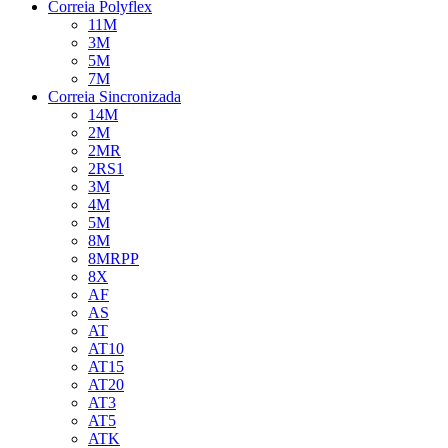
Correia Polyflex
11M
3M
5M
7M
Correia Sincronizada
14M
2M
2MR
2RS1
3M
4M
5M
8M
8MRPP
8X
AF
AS
AT
AT10
AT15
AT20
AT3
AT5
ATK