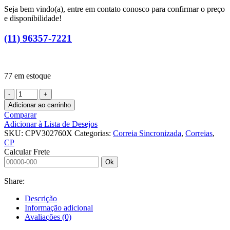
Seja bem vindo(a), entre em contato conosco para confirmar o preço
e disponibilidade!
(11) 96357-7221
77 em estoque
Adicionar ao carrinho
Comparar
Adicionar à Lista de Desejos
SKU:
CPV302760X
Categorias:
Correia Sincronizada
,
Correias
,
CP
Calcular Frete
Ok
Share:
Descrição
Informação adicional
Avaliações (0)