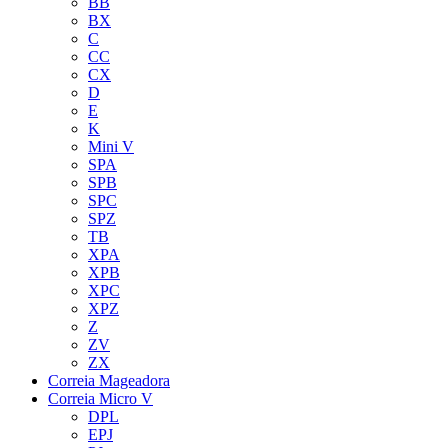
BB
BX
C
CC
CX
D
E
K
Mini V
SPA
SPB
SPC
SPZ
TB
XPA
XPB
XPC
XPZ
Z
ZV
ZX
Correia Mageadora
Correia Micro V
DPL
EPJ