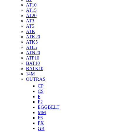
AT10
AT15
AT20
AT3
AT5
ATK
ATK20
ATK5
ATL5
ATN20
ATP10
BAT10
BATK10
14M
OUTRAS
CP
CS
F
F2
EGGBELT
MM
F6
FX
GB