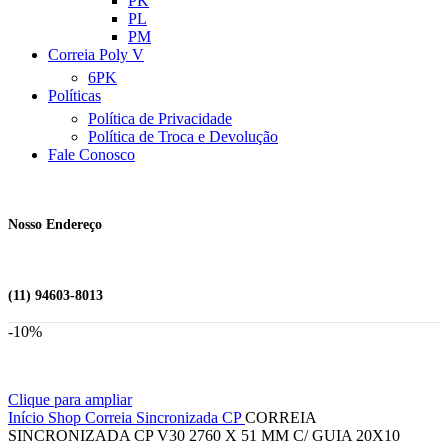
PK
PL
PM
Correia Poly V
6PK
Políticas
Política de Privacidade
Política de Troca e Devolução
Fale Conosco
Nosso Endereço
(11) 94603-8013
-10%
Clique para ampliar
Início
Shop
Correia Sincronizada
CP
CORREIA
SINCRONIZADA CP V30 2760 X 51 MM C/ GUIA 20X10