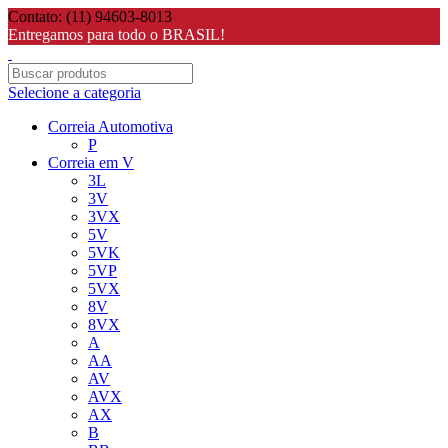
Contato: (11) 94603-8013
Entregamos para todo o BRASIL!
Selecione a categoria
Correia Automotiva
P
Correia em V
3L
3V
3VX
5V
5VK
5VP
5VX
8V
8VX
A
AA
AV
AVX
AX
B