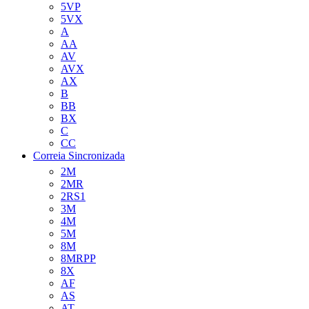
5VP
5VX
A
AA
AV
AVX
AX
B
BB
BX
C
CC
Correia Sincronizada
2M
2MR
2RS1
3M
4M
5M
8M
8MRPP
8X
AF
AS
AT