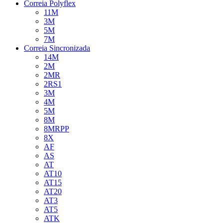
Correia Polyflex
11M
3M
5M
7M
Correia Sincronizada
14M
2M
2MR
2RS1
3M
4M
5M
8M
8MRPP
8X
AF
AS
AT
AT10
AT15
AT20
AT3
AT5
ATK