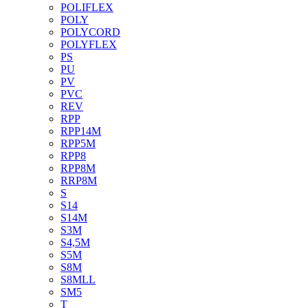
POLIFLEX
POLY
POLYCORD
POLYFLEX
PS
PU
PV
PVC
REV
RPP
RPP14M
RPP5M
RPP8
RPP8M
RRP8M
S
S14
S14M
S3M
S4,5M
S5M
S8M
S8MLL
SM5
T