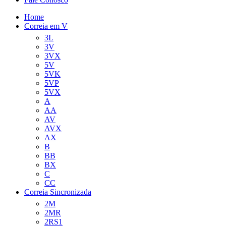
Home
Correia em V
3L
3V
3VX
5V
5VK
5VP
5VX
A
AA
AV
AVX
AX
B
BB
BX
C
CC
Correia Sincronizada
2M
2MR
2RS1