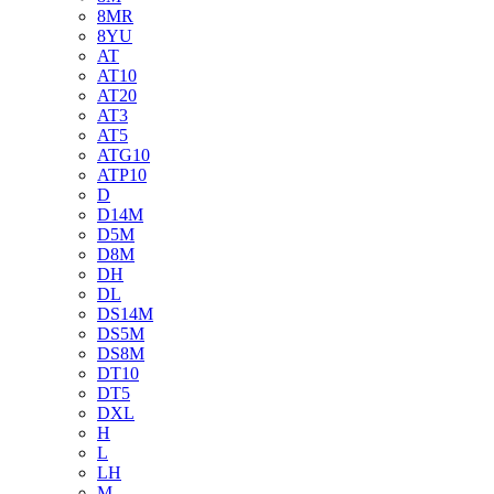
8MR
8YU
AT
AT10
AT20
AT3
AT5
ATG10
ATP10
D
D14M
D5M
D8M
DH
DL
DS14M
DS5M
DS8M
DT10
DT5
DXL
H
L
LH
M