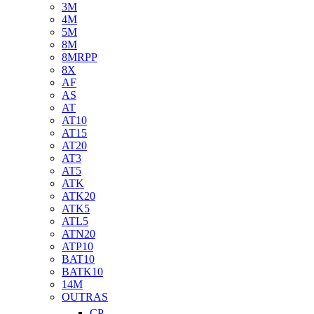
3M
4M
5M
8M
8MRPP
8X
AF
AS
AT
AT10
AT15
AT20
AT3
AT5
ATK
ATK20
ATK5
ATL5
ATN20
ATP10
BAT10
BATK10
14M
OUTRAS
CP