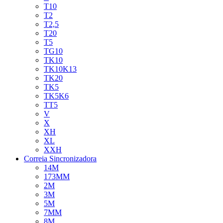
T10
T2
T2,5
T20
T5
TG10
TK10
TK10K13
TK20
TK5
TK5K6
TT5
V
X
XH
XL
XXH
Correia Sincronizadora
14M
173MM
2M
3M
5M
7MM
8M