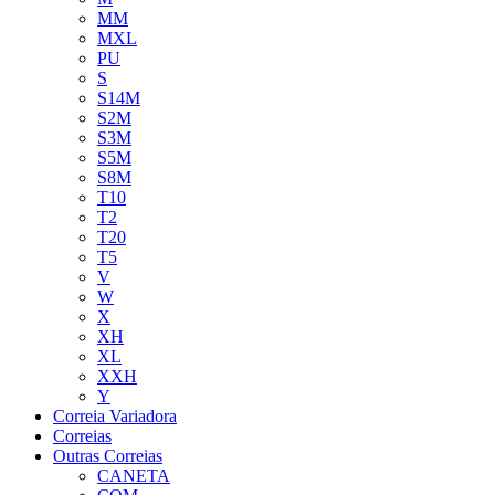
MM
MXL
PU
S
S14M
S2M
S3M
S5M
S8M
T10
T2
T20
T5
V
W
X
XH
XL
XXH
Y
Correia Variadora
Correias
Outras Correias
CANETA