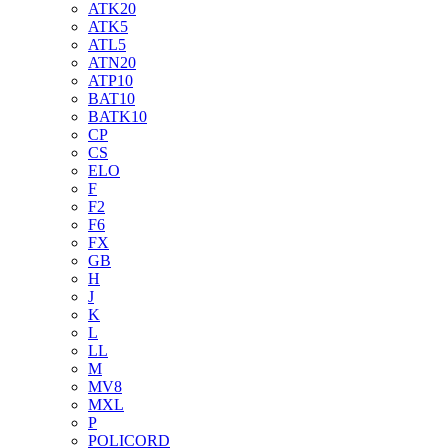
ATK20
ATK5
ATL5
ATN20
ATP10
BAT10
BATK10
CP
CS
ELO
F
F2
F6
FX
GB
H
J
K
L
LL
M
MV8
MXL
P
POLICORD