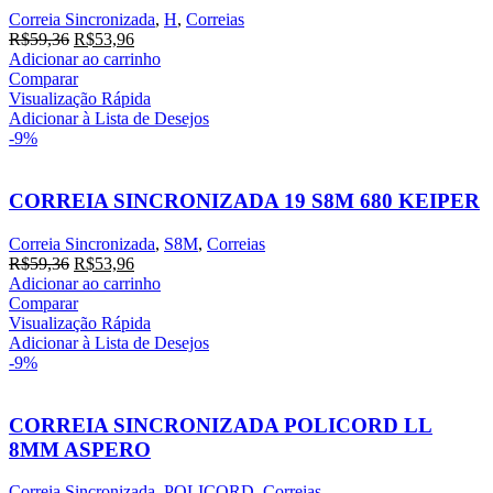
Correia Sincronizada
,
H
,
Correias
R$
59,36
R$
53,96
Adicionar ao carrinho
Comparar
Visualização Rápida
Adicionar à Lista de Desejos
-9%
CORREIA SINCRONIZADA 19 S8M 680 KEIPER
Correia Sincronizada
,
S8M
,
Correias
R$
59,36
R$
53,96
Adicionar ao carrinho
Comparar
Visualização Rápida
Adicionar à Lista de Desejos
-9%
CORREIA SINCRONIZADA POLICORD LL
8MM ASPERO
Correia Sincronizada
,
POLICORD
,
Correias