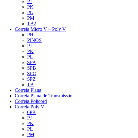
PJ
PK
PL
PM
TB2
Correia Micro V – Poly V
PH
PINOS
PJ
PK
PL
SPA
SPB
SPC
SPZ
TB
Correia Plana
Correia Plana de Transmissão
Correia Policord
Correia Poly V
6PK
PJ
PK
PL
PM