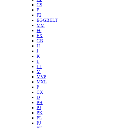
CS
F
F2
EGGBELT
MM
F6
FX
GB
H
J
K
L
LL
M
MV8
MXL
P
CX
D
PH
PJ
PK
PL
PJ