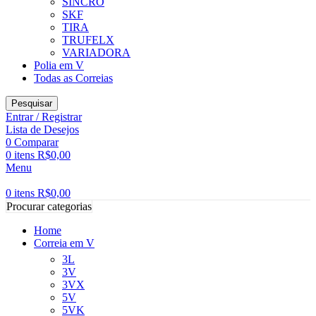
SINCRO
SKF
TIRA
TRUFELX
VARIADORA
Polia em V
Todas as Correias
Pesquisar
Entrar / Registrar
Lista de Desejos
0
Comparar
0
itens
R$
0,00
Menu
0
itens
R$
0,00
Procurar categorias
Home
Correia em V
3L
3V
3VX
5V
5VK