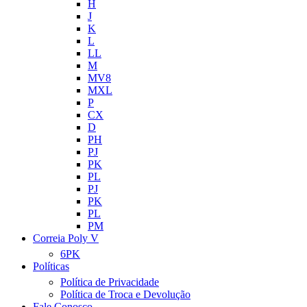
H
J
K
L
LL
M
MV8
MXL
P
CX
D
PH
PJ
PK
PL
PJ
PK
PL
PM
Correia Poly V
6PK
Políticas
Política de Privacidade
Política de Troca e Devolução
Fale Conosco