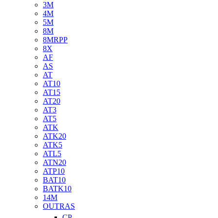
3M
4M
5M
8M
8MRPP
8X
AF
AS
AT
AT10
AT15
AT20
AT3
AT5
ATK
ATK20
ATK5
ATL5
ATN20
ATP10
BAT10
BATK10
14M
OUTRAS
CP