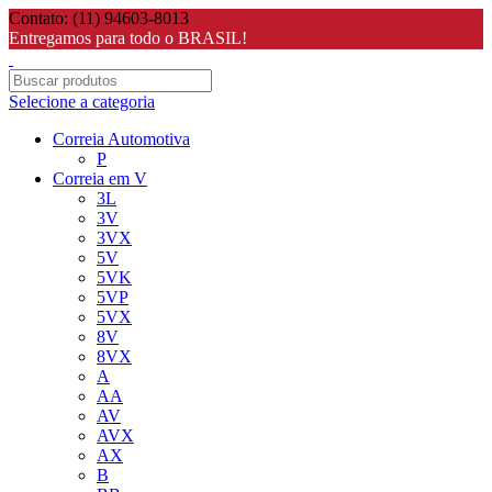
Contato: (11) 94603-8013
Entregamos para todo o BRASIL!
Selecione a categoria
Correia Automotiva
P
Correia em V
3L
3V
3VX
5V
5VK
5VP
5VX
8V
8VX
A
AA
AV
AVX
AX
B