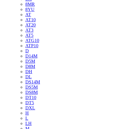
8MR
8YU
AT
AT10
AT20
AT3
AT5
ATG10
ATP10
D
D14M
D5M
D8M
DH
DL
DS14M
DS5M
DS8M
DT10
DT5
DXL
H
L
LH
M