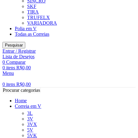
SINCRO
SKF
TIRA
TRUFELX
VARIADORA
Polia em V
Todas as Correias
Pesquisar
Entrar / Registrar
Lista de Desejos
0
Comparar
0
itens
R$
0,00
Menu
0
itens
R$
0,00
Procurar categorias
Home
Correia em V
3L
3V
3VX
5V
5VK