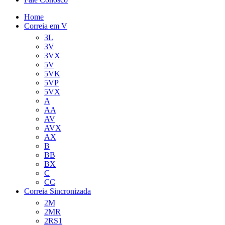
Home
Correia em V
3L
3V
3VX
5V
5VK
5VP
5VX
A
AA
AV
AVX
AX
B
BB
BX
C
CC
Correia Sincronizada
2M
2MR
2RS1