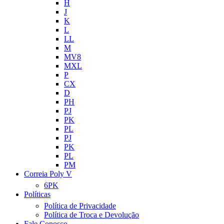
H
J
K
L
LL
M
MV8
MXL
P
CX
D
PH
PJ
PK
PL
PJ
PK
PL
PM
Correia Poly V
6PK
Políticas
Política de Privacidade
Política de Troca e Devolução
Fale Conosco