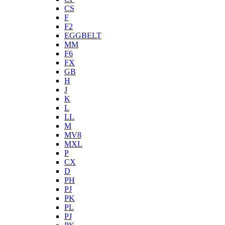
CS
F
F2
EGGBELT
MM
F6
FX
GB
H
J
K
L
LL
M
MV8
MXL
P
CX
D
PH
PJ
PK
PL
PJ