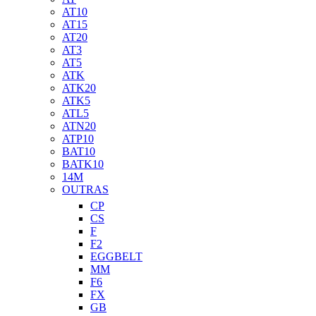
AT10
AT15
AT20
AT3
AT5
ATK
ATK20
ATK5
ATL5
ATN20
ATP10
BAT10
BATK10
14M
OUTRAS
CP
CS
F
F2
EGGBELT
MM
F6
FX
GB