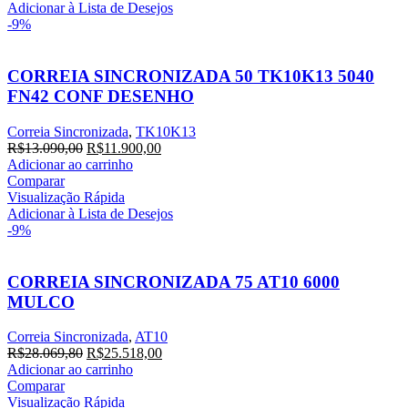
Adicionar à Lista de Desejos
-9%
CORREIA SINCRONIZADA 50 TK10K13 5040
FN42 CONF DESENHO
Correia Sincronizada
,
TK10K13
R$
13.090,00
R$
11.900,00
Adicionar ao carrinho
Comparar
Visualização Rápida
Adicionar à Lista de Desejos
-9%
CORREIA SINCRONIZADA 75 AT10 6000
MULCO
Correia Sincronizada
,
AT10
R$
28.069,80
R$
25.518,00
Adicionar ao carrinho
Comparar
Visualização Rápida