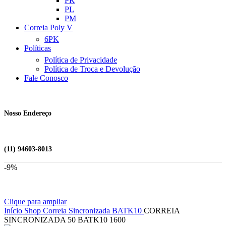
PK
PL
PM
Correia Poly V
6PK
Políticas
Política de Privacidade
Política de Troca e Devolução
Fale Conosco
Nosso Endereço
(11) 94603-8013
-9%
Clique para ampliar
Início
Shop
Correia Sincronizada
BATK10
CORREIA
SINCRONIZADA 50 BATK10 1600