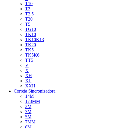
T10
T2
T2,5
T20
T5
TG10
TK10
TK10K13
TK20
TK5
TK5K6
TT5
V
X
XH
XL
XXH
Correia Sincronizadora
14M
173MM
2M
3M
5M
7MM
8M