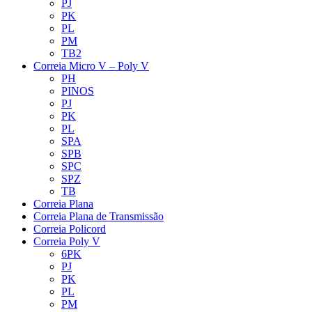
PJ
PK
PL
PM
TB2
Correia Micro V – Poly V
PH
PINOS
PJ
PK
PL
SPA
SPB
SPC
SPZ
TB
Correia Plana
Correia Plana de Transmissão
Correia Policord
Correia Poly V
6PK
PJ
PK
PL
PM