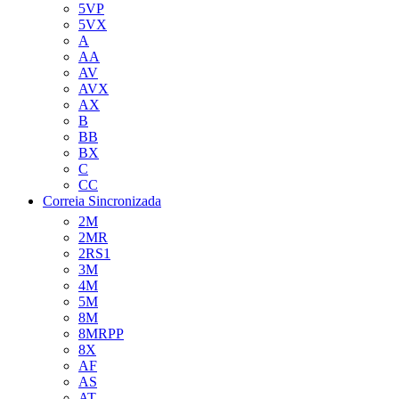
5VP
5VX
A
AA
AV
AVX
AX
B
BB
BX
C
CC
Correia Sincronizada
2M
2MR
2RS1
3M
4M
5M
8M
8MRPP
8X
AF
AS
AT