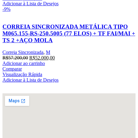
Adicionar à Lista de Desejos
-9%
CORREIA SINCRONIZADA METÁLICA TIPO
M065.155-RS-250.5005 (77 ELOS) + TF FAI/MAI +
TS 2 +AÇO MOLA
Correia Sincronizada
,
M
R$
57.200,00
R$
52.000,00
Adicionar ao carrinho
Comparar
Visualização Rápida
Adicionar à Lista de Desejos