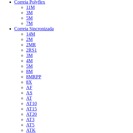
Correia Polyflex
11M
3M
5M
7M
Correia Sincronizada
14M
2M
2MR
2RS1
3M
4M
5M
8M
8MRPP
8X
AF
AS
AT
AT10
AT15
AT20
AT3
AT5
ATK