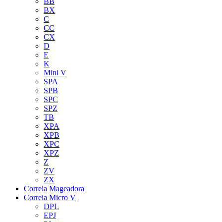
BB
BX
C
CC
CX
D
E
K
Mini V
SPA
SPB
SPC
SPZ
TB
XPA
XPB
XPC
XPZ
Z
ZV
ZX
Correia Mageadora
Correia Micro V
DPL
EPJ