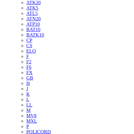
ATK20
ATK5
ATL5
ATN20
ATP10
BAT10
BATK10
CP
CS
ELO
F
F2
F6
FX
GB
H
J
K
L
LL
M
MV8
MXL
P
POLICORD