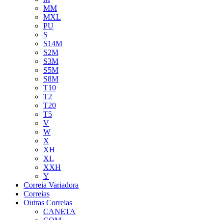
MM
MXL
PU
S
S14M
S2M
S3M
S5M
S8M
T10
T2
T20
T5
V
W
X
XH
XL
XXH
Y
Correia Variadora
Correias
Outras Correias
CANETA