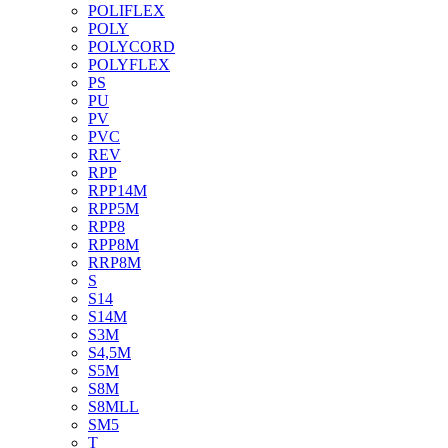
POLIFLEX
POLY
POLYCORD
POLYFLEX
PS
PU
PV
PVC
REV
RPP
RPP14M
RPP5M
RPP8
RPP8M
RRP8M
S
S14
S14M
S3M
S4,5M
S5M
S8M
S8MLL
SM5
T