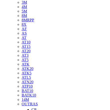
3M
4M
5M
8M
8MRPP
8X
AF
AS
AT
AT10
AT15
AT20
AT3
AT5
ATK
ATK20
ATK5
ATL5
ATN20
ATP10
BAT10
BATK10
14M
OUTRAS
CP