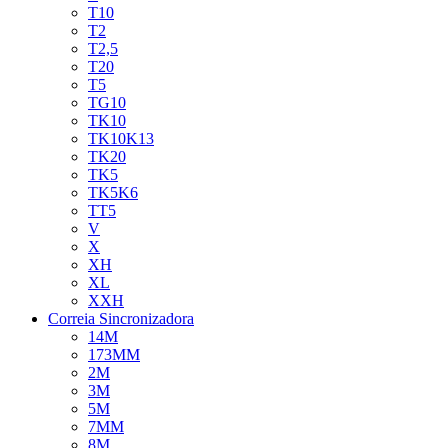
T10
T2
T2,5
T20
T5
TG10
TK10
TK10K13
TK20
TK5
TK5K6
TT5
V
X
XH
XL
XXH
Correia Sincronizadora
14M
173MM
2M
3M
5M
7MM
8M