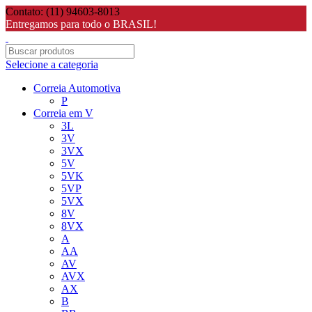
Contato: (11) 94603-8013
Entregamos para todo o BRASIL!
Selecione a categoria
Correia Automotiva
P
Correia em V
3L
3V
3VX
5V
5VK
5VP
5VX
8V
8VX
A
AA
AV
AVX
AX
B