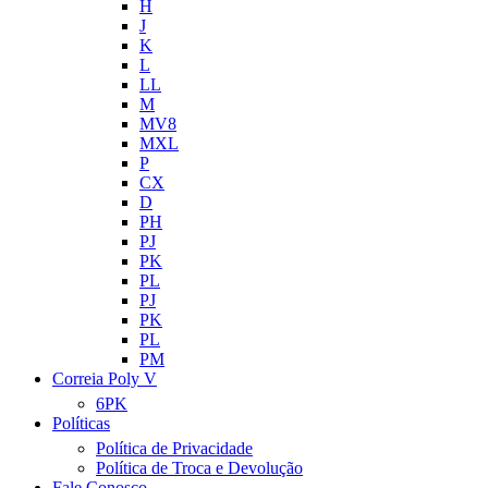
H
J
K
L
LL
M
MV8
MXL
P
CX
D
PH
PJ
PK
PL
PJ
PK
PL
PM
Correia Poly V
6PK
Políticas
Política de Privacidade
Política de Troca e Devolução
Fale Conosco