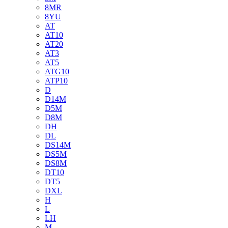
8MR
8YU
AT
AT10
AT20
AT3
AT5
ATG10
ATP10
D
D14M
D5M
D8M
DH
DL
DS14M
DS5M
DS8M
DT10
DT5
DXL
H
L
LH
M