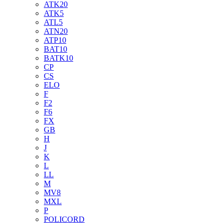
ATK20
ATK5
ATL5
ATN20
ATP10
BAT10
BATK10
CP
CS
ELO
F
F2
F6
FX
GB
H
J
K
L
LL
M
MV8
MXL
P
POLICORD