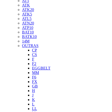
AT5
ATK
ATK20
ATK5
ATL5
ATN20
ATP10
BAT10
BATK10
14M
OUTRAS
CP
CS
F
F2
EGGBELT
MM
F6
FX
GB
H
J
K
L
LL