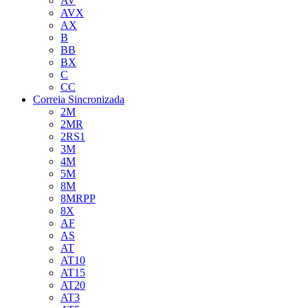
AV
AVX
AX
B
BB
BX
C
CC
Correia Sincronizada
2M
2MR
2RS1
3M
4M
5M
8M
8MRPP
8X
AF
AS
AT
AT10
AT15
AT20
AT3