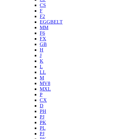
CS
F
F2
EGGBELT
MM
F6
FX
GB
H
J
K
L
LL
M
MV8
MXL
P
CX
D
PH
PJ
PK
PL
PJ