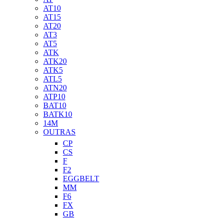
AT10
AT15
AT20
AT3
AT5
ATK
ATK20
ATK5
ATL5
ATN20
ATP10
BAT10
BATK10
14M
OUTRAS
CP
CS
F
F2
EGGBELT
MM
F6
FX
GB