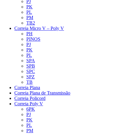
PJ
PK
PL
PM
TB2
Correia Micro V – Poly V
PH
PINOS
PJ
PK
PL
SPA
SPB
SPC
SPZ
TB
Correia Plana
Correia Plana de Transmissão
Correia Policord
Correia Poly V
6PK
PJ
PK
PL
PM