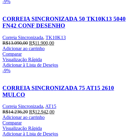
-9%
CORREIA SINCRONIZADA 50 TK10K13 5040
FN42 CONF DESENHO
Correia Sincronizada
,
TK10K13
R$
13.090,00
R$
11.900,00
Adicionar ao carrinho
Comparar
Visualização Rápida
Adicionar à Lista de Desejos
-9%
CORREIA SINCRONIZADA 75 AT15 2610
MULCO
Correia Sincronizada
,
AT15
R$
14.236,20
R$
12.942,00
Adicionar ao carrinho
Comparar
Visualização Rápida
Adicionar à Lista de Desejos