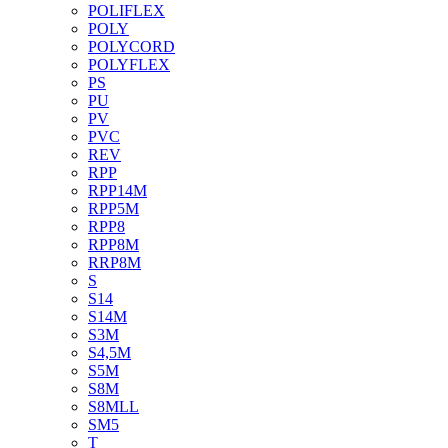
POLIFLEX
POLY
POLYCORD
POLYFLEX
PS
PU
PV
PVC
REV
RPP
RPP14M
RPP5M
RPP8
RPP8M
RRP8M
S
S14
S14M
S3M
S4,5M
S5M
S8M
S8MLL
SM5
T