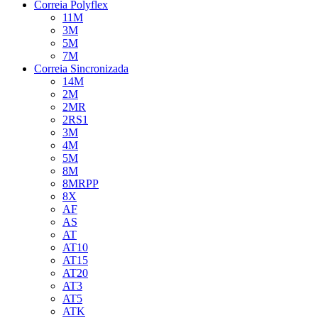
Correia Polyflex
11M
3M
5M
7M
Correia Sincronizada
14M
2M
2MR
2RS1
3M
4M
5M
8M
8MRPP
8X
AF
AS
AT
AT10
AT15
AT20
AT3
AT5
ATK