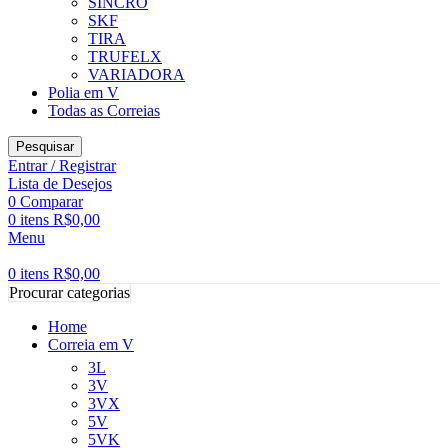
SINCRO
SKF
TIRA
TRUFELX
VARIADORA
Polia em V
Todas as Correias
Pesquisar
Entrar / Registrar
Lista de Desejos
0
Comparar
0
itens
R$
0,00
Menu
0
itens
R$
0,00
Procurar categorias
Home
Correia em V
3L
3V
3VX
5V
5VK