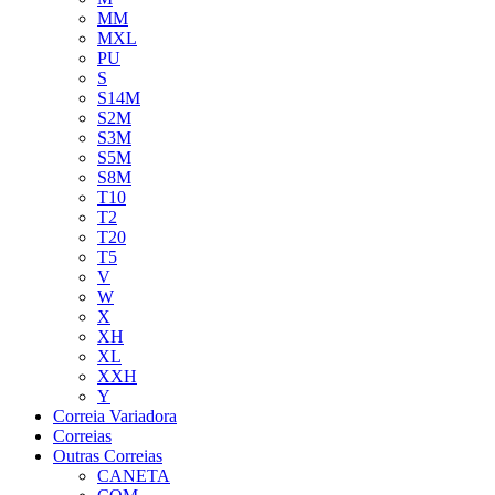
MM
MXL
PU
S
S14M
S2M
S3M
S5M
S8M
T10
T2
T20
T5
V
W
X
XH
XL
XXH
Y
Correia Variadora
Correias
Outras Correias
CANETA