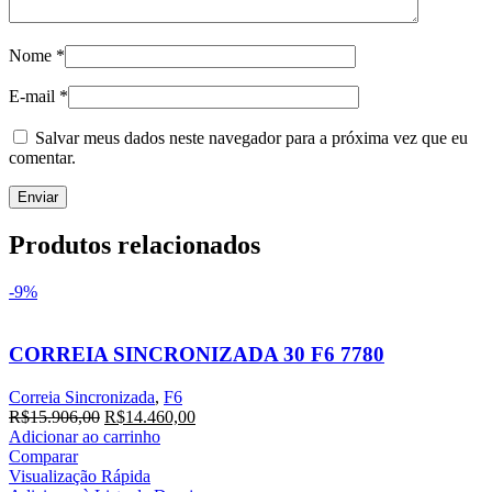
Nome
*
E-mail
*
Salvar meus dados neste navegador para a próxima vez que eu
comentar.
Produtos relacionados
-9%
CORREIA SINCRONIZADA 30 F6 7780
Correia Sincronizada
,
F6
R$
15.906,00
R$
14.460,00
Adicionar ao carrinho
Comparar
Visualização Rápida