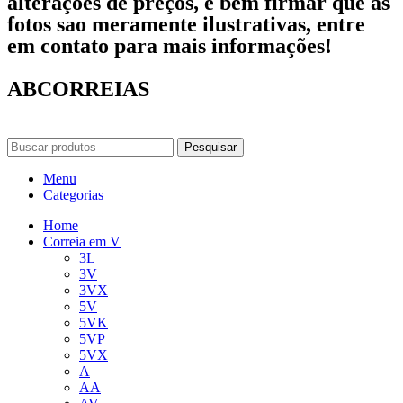
alterações de preços, e bem firmar que as
fotos sao meramente ilustrativas, entre
em contato para mais informações!
ABCORREIAS
Pesquisar
Menu
Categorias
Home
Correia em V
3L
3V
3VX
5V
5VK
5VP
5VX
A
AA