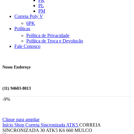
PK
PL
PM
Correia Poly V
6PK
Políticas
Política de Privacidade
Política de Troca e Devolução
Fale Conosco
Nosso Endereço
(11) 94603-8013
-9%
Clique para ampliar
Início
Shop
Correia Sincronizada
ATK5
CORREIA
SINCRONIZADA 30 ATK5 K6 660 MULCO