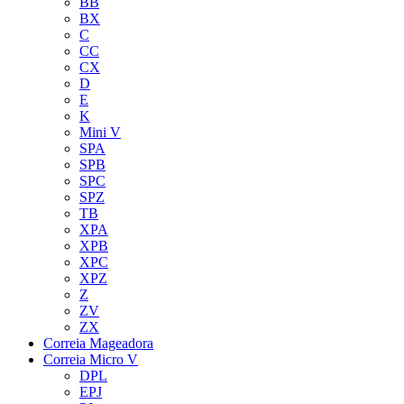
BB
BX
C
CC
CX
D
E
K
Mini V
SPA
SPB
SPC
SPZ
TB
XPA
XPB
XPC
XPZ
Z
ZV
ZX
Correia Mageadora
Correia Micro V
DPL
EPJ