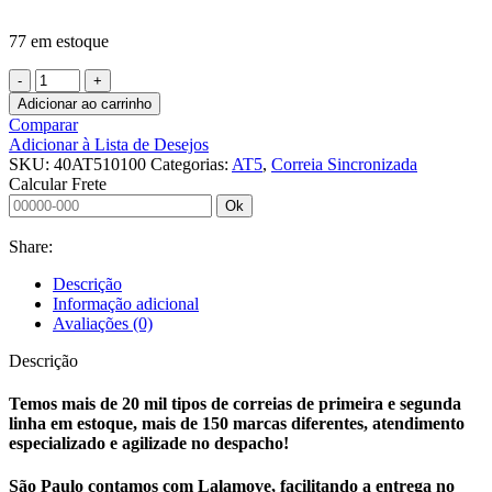
77 em estoque
CORREIA
SINCRONIZADA
Adicionar ao carrinho
40
Comparar
AT5
Adicionar à Lista de Desejos
10100
SKU:
40AT510100
Categorias:
AT5
,
Correia Sincronizada
V
Calcular Frete
2MM
Ok
PU
GELB
Share:
OPTIBELT
quantidade
Descrição
Informação adicional
Avaliações (0)
Descrição
Temos mais de 20 mil tipos de correias de primeira e segunda
linha em estoque, mais de 150 marcas diferentes, atendimento
especializado e agilizade no despacho!
São Paulo contamos com Lalamove, facilitando a entrega no