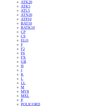
ATK20
ATK5
ATL5
ATN20
ATP10
BAT10
BATK10
CP
CS
ELO
F
F2
F6
FX
GB
H
J
K
L
LL
M
MV8
MXL
P
POLICORD