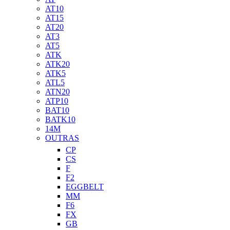
AT10
AT15
AT20
AT3
AT5
ATK
ATK20
ATK5
ATL5
ATN20
ATP10
BAT10
BATK10
14M
OUTRAS
CP
CS
F
F2
EGGBELT
MM
F6
FX
GB