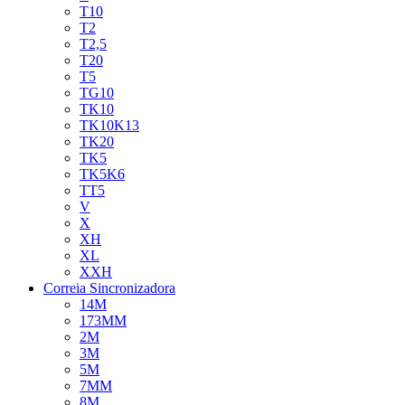
T10
T2
T2,5
T20
T5
TG10
TK10
TK10K13
TK20
TK5
TK5K6
TT5
V
X
XH
XL
XXH
Correia Sincronizadora
14M
173MM
2M
3M
5M
7MM
8M