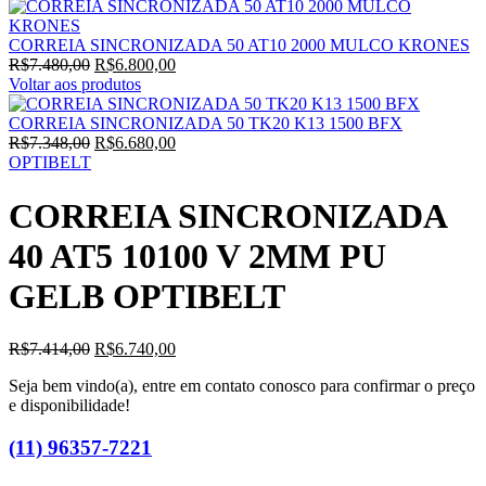
CORREIA SINCRONIZADA 50 AT10 2000 MULCO KRONES
O
O
R$
7.480,00
R$
6.800,00
preço
preço
Voltar aos produtos
original
atual
era:
é:
CORREIA SINCRONIZADA 50 TK20 K13 1500 BFX
R$7.480,00.
O
R$6.800,00.
O
R$
7.348,00
R$
6.680,00
preço
preço
OPTIBELT
original
atual
era:
é:
CORREIA SINCRONIZADA
R$7.348,00.
R$6.680,00.
40 AT5 10100 V 2MM PU
GELB OPTIBELT
O
O
R$
7.414,00
R$
6.740,00
preço
preço
Seja bem vindo(a), entre em contato conosco para confirmar o preço
original
atual
e disponibilidade!
era:
é:
R$7.414,00.
R$6.740,00.
(11) 96357-7221