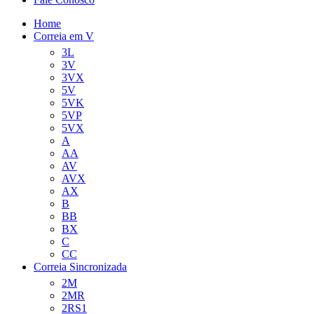
Home
Correia em V
3L
3V
3VX
5V
5VK
5VP
5VX
A
AA
AV
AVX
AX
B
BB
BX
C
CC
Correia Sincronizada
2M
2MR
2RS1