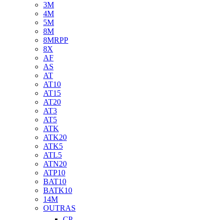
3M
4M
5M
8M
8MRPP
8X
AF
AS
AT
AT10
AT15
AT20
AT3
AT5
ATK
ATK20
ATK5
ATL5
ATN20
ATP10
BAT10
BATK10
14M
OUTRAS
CP