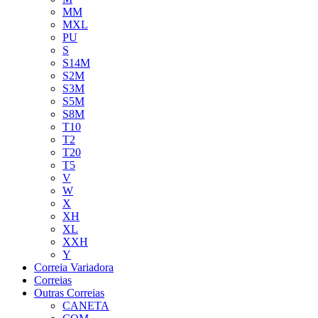
MM
MXL
PU
S
S14M
S2M
S3M
S5M
S8M
T10
T2
T20
T5
V
W
X
XH
XL
XXH
Y
Correia Variadora
Correias
Outras Correias
CANETA