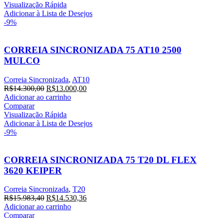
era:
é:
Visualização Rápida
R$13.090,00.
R$11.900,00.
Adicionar à Lista de Desejos
-9%
CORREIA SINCRONIZADA 75 AT10 2500
MULCO
Correia Sincronizada
,
AT10
O
O
R$
14.300,00
R$
13.000,00
preço
preço
Adicionar ao carrinho
original
atual
Comparar
era:
é:
Visualização Rápida
R$14.300,00.
R$13.000,00.
Adicionar à Lista de Desejos
-9%
CORREIA SINCRONIZADA 75 T20 DL FLEX
3620 KEIPER
Correia Sincronizada
,
T20
O
O
R$
15.983,40
R$
14.530,36
preço
preço
Adicionar ao carrinho
original
atual
Comparar