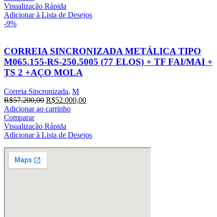
era:
é:
Visualização Rápida
R$15.983,40.
R$14.530,36.
Adicionar à Lista de Desejos
-9%
CORREIA SINCRONIZADA METÁLICA TIPO
M065.155-RS-250.5005 (77 ELOS) + TF FAI/MAI +
TS 2 +AÇO MOLA
Correia Sincronizada
,
M
O
O
R$
57.200,00
R$
52.000,00
preço
preço
Adicionar ao carrinho
original
atual
Comparar
era:
é:
Visualização Rápida
R$57.200,00.
R$52.000,00.
Adicionar à Lista de Desejos