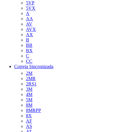
5VP
5VX
A
AA
AV
AVX
AX
B
BB
BX
C
CC
Correia Sincronizada
2M
2MR
2RS1
3M
4M
5M
8M
8MRPP
8X
AF
AS
AT