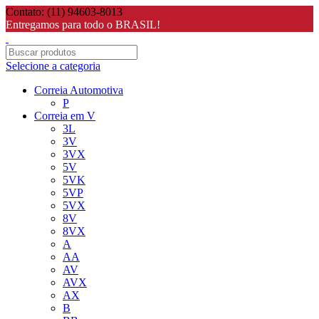
Contato: (11) 94603-8013
Entregamos para todo o BRASIL!
Selecione a categoria
Correia Automotiva
P
Correia em V
3L
3V
3VX
5V
5VK
5VP
5VX
8V
8VX
A
AA
AV
AVX
AX
B