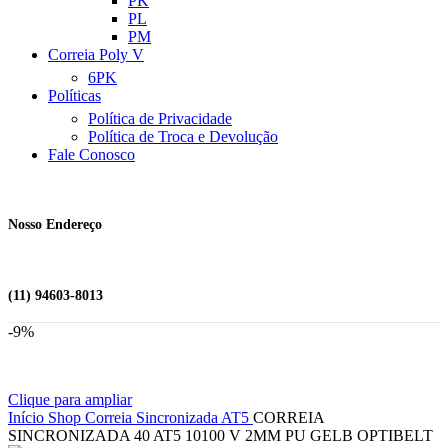
PK
PL
PM
Correia Poly V
6PK
Políticas
Política de Privacidade
Política de Troca e Devolução
Fale Conosco
Nosso Endereço
(11) 94603-8013
-9%
Clique para ampliar
Início
Shop
Correia Sincronizada
AT5
CORREIA
SINCRONIZADA 40 AT5 10100 V 2MM PU GELB OPTIBELT