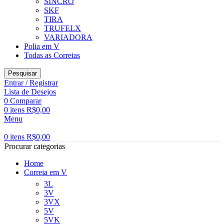
SINCRO
SKF
TIRA
TRUFELX
VARIADORA
Polia em V
Todas as Correias
Pesquisar
Entrar / Registrar
Lista de Desejos
0
Comparar
0
itens
R$
0,00
Menu
0
itens
R$
0,00
Procurar categorias
Home
Correia em V
3L
3V
3VX
5V
5VK