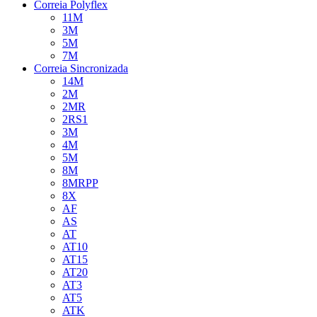
Correia Polyflex
11M
3M
5M
7M
Correia Sincronizada
14M
2M
2MR
2RS1
3M
4M
5M
8M
8MRPP
8X
AF
AS
AT
AT10
AT15
AT20
AT3
AT5
ATK