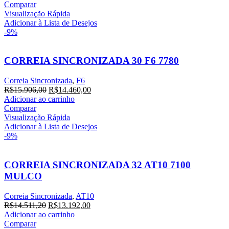
original
atual
Comparar
era:
é:
Visualização Rápida
R$34.161,60.
R$31.056,00.
Adicionar à Lista de Desejos
-9%
CORREIA SINCRONIZADA 30 F6 7780
Correia Sincronizada
,
F6
O
O
R$
15.906,00
R$
14.460,00
preço
preço
Adicionar ao carrinho
original
atual
Comparar
era:
é:
Visualização Rápida
R$15.906,00.
R$14.460,00.
Adicionar à Lista de Desejos
-9%
CORREIA SINCRONIZADA 32 AT10 7100
MULCO
Correia Sincronizada
,
AT10
O
O
R$
14.511,20
R$
13.192,00
preço
preço
Adicionar ao carrinho
original
atual
Comparar