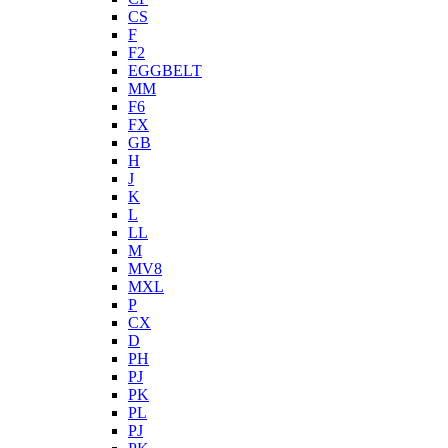
CS
F
F2
EGGBELT
MM
F6
FX
GB
H
J
K
L
LL
M
MV8
MXL
P
CX
D
PH
PJ
PK
PL
PJ