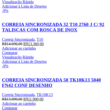
era:
é:
Visualização Rápida
R$14.511,20.
R$13.192,00.
Adicionar à Lista de Desejos
-9%
CORREIA SINCRONIZADA 32 T10 2760 J C/ 92
TALISCAS COM ROSCA DE INOX
Correia Sincronizada
,
T10
O
O
R$
14.696,00
R$
13.360,00
preço
preço
Adicionar ao carrinho
original
atual
Comparar
era:
é:
Visualização Rápida
R$14.696,00.
R$13.360,00.
Adicionar à Lista de Desejos
-9%
CORREIA SINCRONIZADA 50 TK10K13 5040
FN42 CONF DESENHO
Correia Sincronizada
,
TK10K13
O
O
R$
13.090,00
R$
11.900,00
preço
preço
Adicionar ao carrinho
original
atual
Comparar