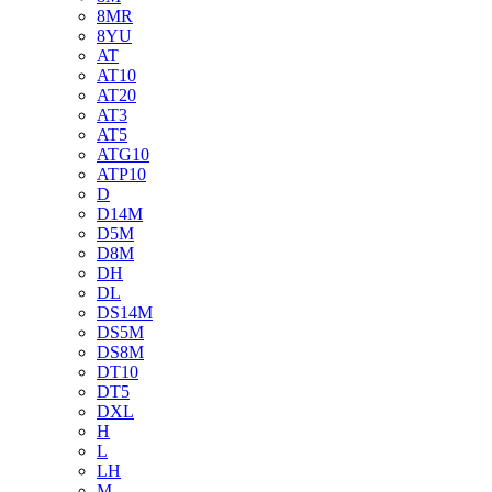
8MR
8YU
AT
AT10
AT20
AT3
AT5
ATG10
ATP10
D
D14M
D5M
D8M
DH
DL
DS14M
DS5M
DS8M
DT10
DT5
DXL
H
L
LH
M