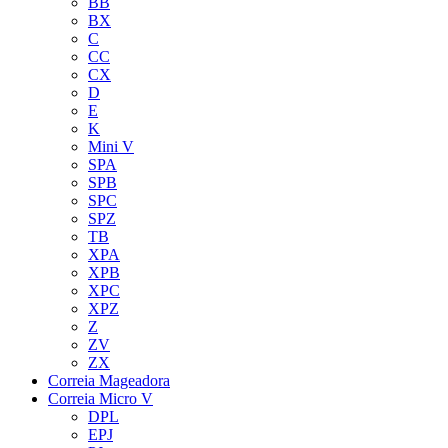
BB
BX
C
CC
CX
D
E
K
Mini V
SPA
SPB
SPC
SPZ
TB
XPA
XPB
XPC
XPZ
Z
ZV
ZX
Correia Mageadora
Correia Micro V
DPL
EPJ