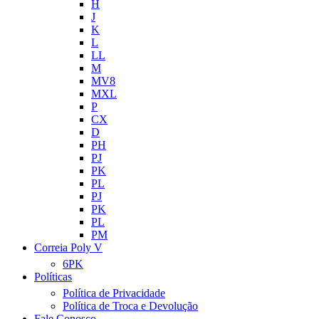
H
J
K
L
LL
M
MV8
MXL
P
CX
D
PH
PJ
PK
PL
PJ
PK
PL
PM
Correia Poly V
6PK
Políticas
Política de Privacidade
Política de Troca e Devolução
Fale Conosco