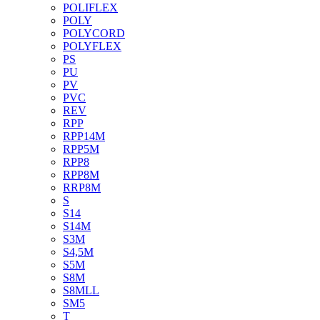
POLIFLEX
POLY
POLYCORD
POLYFLEX
PS
PU
PV
PVC
REV
RPP
RPP14M
RPP5M
RPP8
RPP8M
RRP8M
S
S14
S14M
S3M
S4,5M
S5M
S8M
S8MLL
SM5
T