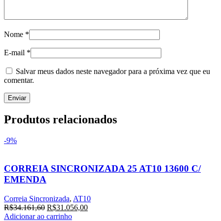
Nome
*
E-mail
*
Salvar meus dados neste navegador para a próxima vez que eu
comentar.
Produtos relacionados
-9%
CORREIA SINCRONIZADA 25 AT10 13600 C/
EMENDA
Correia Sincronizada
,
AT10
O
O
R$
34.161,60
R$
31.056,00
preço
preço
Adicionar ao carrinho