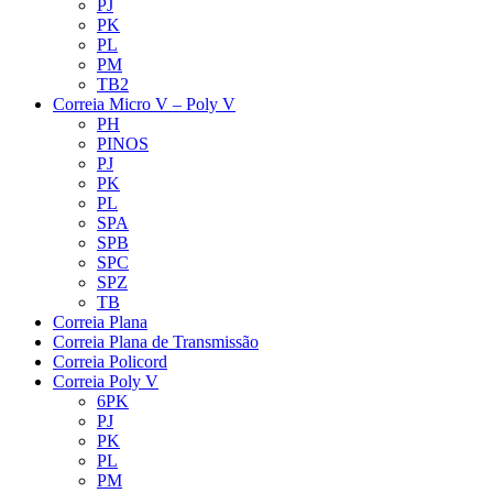
PJ
PK
PL
PM
TB2
Correia Micro V – Poly V
PH
PINOS
PJ
PK
PL
SPA
SPB
SPC
SPZ
TB
Correia Plana
Correia Plana de Transmissão
Correia Policord
Correia Poly V
6PK
PJ
PK
PL
PM