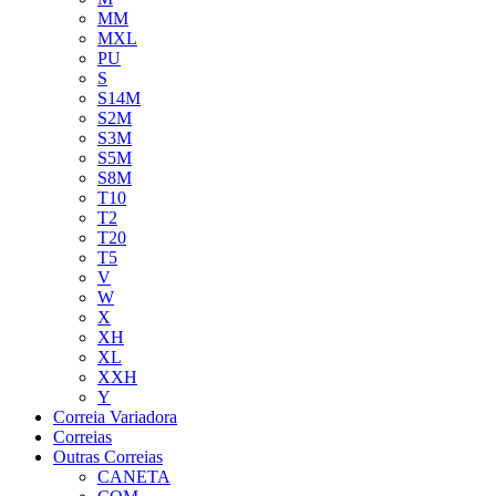
MM
MXL
PU
S
S14M
S2M
S3M
S5M
S8M
T10
T2
T20
T5
V
W
X
XH
XL
XXH
Y
Correia Variadora
Correias
Outras Correias
CANETA