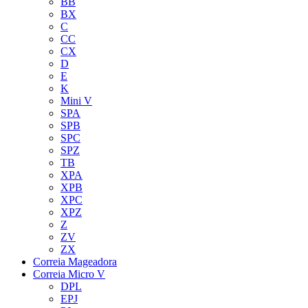
BB
BX
C
CC
CX
D
E
K
Mini V
SPA
SPB
SPC
SPZ
TB
XPA
XPB
XPC
XPZ
Z
ZV
ZX
Correia Mageadora
Correia Micro V
DPL
EPJ