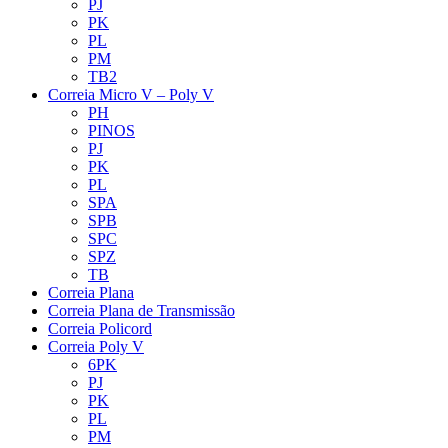
PJ
PK
PL
PM
TB2
Correia Micro V – Poly V
PH
PINOS
PJ
PK
PL
SPA
SPB
SPC
SPZ
TB
Correia Plana
Correia Plana de Transmissão
Correia Policord
Correia Poly V
6PK
PJ
PK
PL
PM