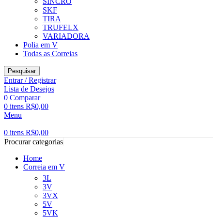
SINCRO
SKF
TIRA
TRUFELX
VARIADORA
Polia em V
Todas as Correias
Pesquisar
Entrar / Registrar
Lista de Desejos
0
Comparar
0
itens
R$
0,00
Menu
0
itens
R$
0,00
Procurar categorias
Home
Correia em V
3L
3V
3VX
5V
5VK