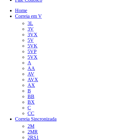
Home
Correia em V
3L
3V
3VX
5V
5VK
5VP
5VX
A
AA
AV
AVX
AX
B
BB
BX
C
CC
Correia Sincronizada
2M
2MR
2RS1