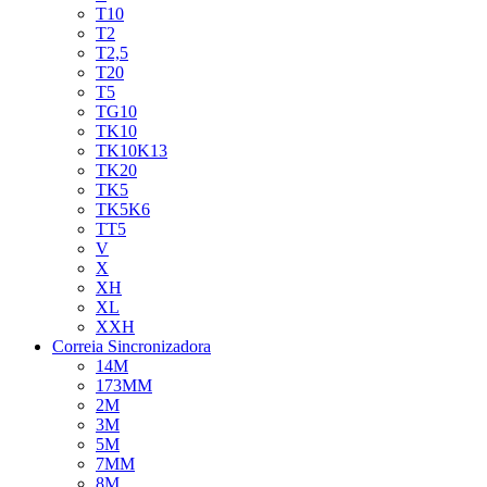
T10
T2
T2,5
T20
T5
TG10
TK10
TK10K13
TK20
TK5
TK5K6
TT5
V
X
XH
XL
XXH
Correia Sincronizadora
14M
173MM
2M
3M
5M
7MM
8M