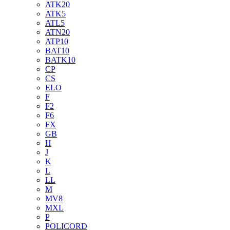
ATK20
ATK5
ATL5
ATN20
ATP10
BAT10
BATK10
CP
CS
ELO
F
F2
F6
FX
GB
H
J
K
L
LL
M
MV8
MXL
P
POLICORD