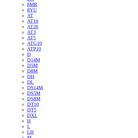
8MR
8YU
AT
AT10
AT20
AT3
AT5
ATG10
ATP10
D
D14M
D5M
D8M
DH
DL
DS14M
DS5M
DS8M
DT10
DT5
DXL
H
L
LH
M