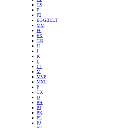
CS
F
F2
EGGBELT
MM
F6
FX
GB
H
J
K
L
LL
M
MV8
MXL
P
CX
D
PH
PJ
PK
PL
PJ