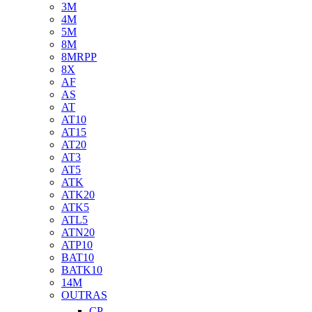
3M
4M
5M
8M
8MRPP
8X
AF
AS
AT
AT10
AT15
AT20
AT3
AT5
ATK
ATK20
ATK5
ATL5
ATN20
ATP10
BAT10
BATK10
14M
OUTRAS
CP