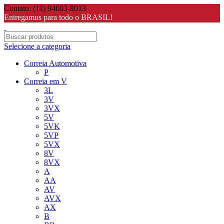
Contato: (11) 94603-8013
Entregamos para todo o BRASIL!
Selecione a categoria
Correia Automotiva
P
Correia em V
3L
3V
3VX
5V
5VK
5VP
5VX
8V
8VX
A
AA
AV
AVX
AX
B