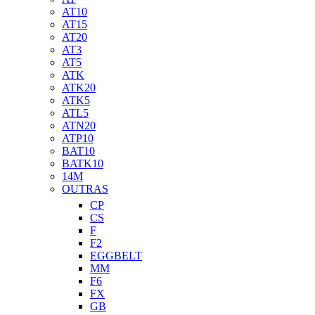
AT10
AT15
AT20
AT3
AT5
ATK
ATK20
ATK5
ATL5
ATN20
ATP10
BAT10
BATK10
14M
OUTRAS
CP
CS
F
F2
EGGBELT
MM
F6
FX
GB