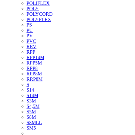
POLIFLEX
POLY
POLYCORD
POLYFLEX
PS
PU
PV
PVC
REV
RPP
RPP14M
RPP5M
RPP8
RPP8M
RRP8M
S
S14
S14M
S3M
S4,5M
S5M
S8M
S8MLL
SM5
T