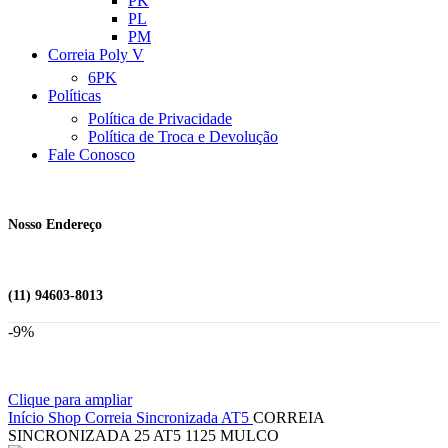
PK
PL
PM
Correia Poly V
6PK
Políticas
Política de Privacidade
Política de Troca e Devolução
Fale Conosco
Nosso Endereço
(11) 94603-8013
-9%
Clique para ampliar
Início
Shop
Correia Sincronizada
AT5
CORREIA
SINCRONIZADA 25 AT5 1125 MULCO