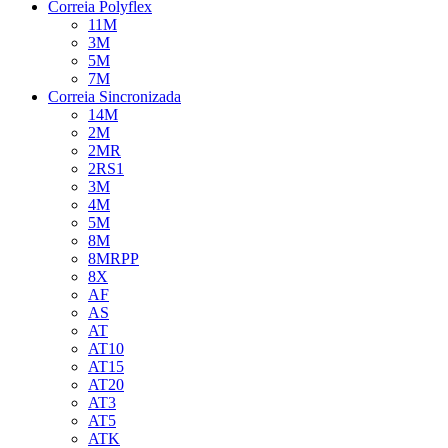
Correia Polyflex
11M
3M
5M
7M
Correia Sincronizada
14M
2M
2MR
2RS1
3M
4M
5M
8M
8MRPP
8X
AF
AS
AT
AT10
AT15
AT20
AT3
AT5
ATK