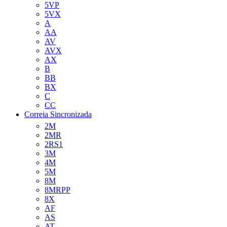
5VP
5VX
A
AA
AV
AVX
AX
B
BB
BX
C
CC
Correia Sincronizada
2M
2MR
2RS1
3M
4M
5M
8M
8MRPP
8X
AF
AS
AT