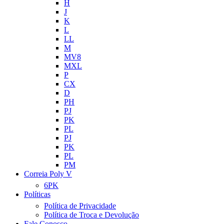
H
J
K
L
LL
M
MV8
MXL
P
CX
D
PH
PJ
PK
PL
PJ
PK
PL
PM
Correia Poly V
6PK
Políticas
Política de Privacidade
Política de Troca e Devolução
Fale Conosco