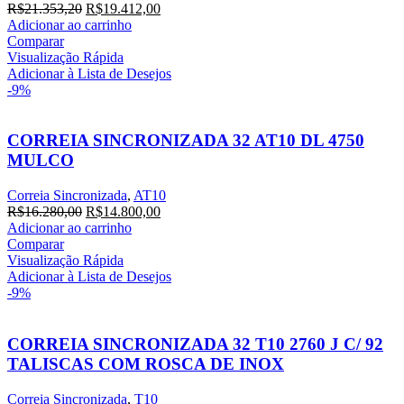
O
O
R$
21.353,20
R$
19.412,00
preço
preço
Adicionar ao carrinho
original
atual
Comparar
era:
é:
Visualização Rápida
R$21.353,20.
R$19.412,00.
Adicionar à Lista de Desejos
-9%
CORREIA SINCRONIZADA 32 AT10 DL 4750
MULCO
Correia Sincronizada
,
AT10
O
O
R$
16.280,00
R$
14.800,00
preço
preço
Adicionar ao carrinho
original
atual
Comparar
era:
é:
Visualização Rápida
R$16.280,00.
R$14.800,00.
Adicionar à Lista de Desejos
-9%
CORREIA SINCRONIZADA 32 T10 2760 J C/ 92
TALISCAS COM ROSCA DE INOX
Correia Sincronizada
,
T10