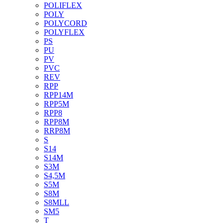
POLIFLEX
POLY
POLYCORD
POLYFLEX
PS
PU
PV
PVC
REV
RPP
RPP14M
RPP5M
RPP8
RPP8M
RRP8M
S
S14
S14M
S3M
S4,5M
S5M
S8M
S8MLL
SM5
T