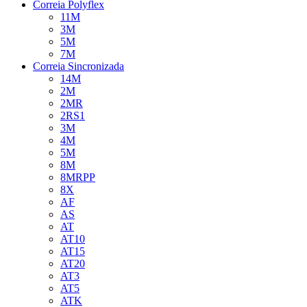
Correia Polyflex
11M
3M
5M
7M
Correia Sincronizada
14M
2M
2MR
2RS1
3M
4M
5M
8M
8MRPP
8X
AF
AS
AT
AT10
AT15
AT20
AT3
AT5
ATK