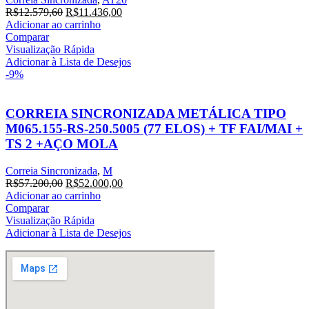
O
O
R$
12.579,60
R$
11.436,00
preço
preço
Adicionar ao carrinho
original
atual
Comparar
era:
é:
Visualização Rápida
R$12.579,60.
R$11.436,00.
Adicionar à Lista de Desejos
-9%
CORREIA SINCRONIZADA METÁLICA TIPO
M065.155-RS-250.5005 (77 ELOS) + TF FAI/MAI +
TS 2 +AÇO MOLA
Correia Sincronizada
,
M
O
O
R$
57.200,00
R$
52.000,00
preço
preço
Adicionar ao carrinho
original
atual
Comparar
era:
é:
Visualização Rápida
R$57.200,00.
R$52.000,00.
Adicionar à Lista de Desejos