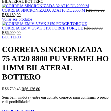
BILATERAL BOTTERO
O
CORREIA SINCRONIZADA 32 AT10 DL 2000 M
R$
6.776,00
O
pre
R$
6.160,00
preço
orig
Voltar aos produtos
atual
era:
é:
O
R$6
CORREIA EM V 5/5VK 3150 FORCE TORQUE
R$
6.600,00
R$6.160,00.
O
preço
R$
6.000,00
preço
origi
BOTTERO
atual
era:
é:
R$6.
CORREIA SINCRONIZADA
R$6.000,00.
75 AT20 8800 PU VERMELHO
11MM BILATERAL
BOTTERO
O
O
R$
6.739,48
R$
6.126,80
preço
preço
Seja bem vindo(a), entre em contato conosco para confirmar o preço
original
atual
e disponibilidade!
era:
é:
R$6.739,48.
R$6.126,80.