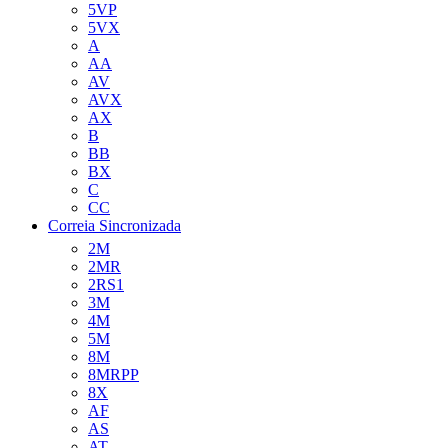
5VP
5VX
A
AA
AV
AVX
AX
B
BB
BX
C
CC
Correia Sincronizada
2M
2MR
2RS1
3M
4M
5M
8M
8MRPP
8X
AF
AS
AT