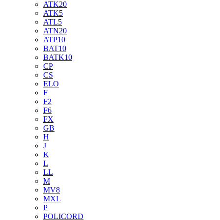
ATK20
ATK5
ATL5
ATN20
ATP10
BAT10
BATK10
CP
CS
ELO
F
F2
F6
FX
GB
H
J
K
L
LL
M
MV8
MXL
P
POLICORD