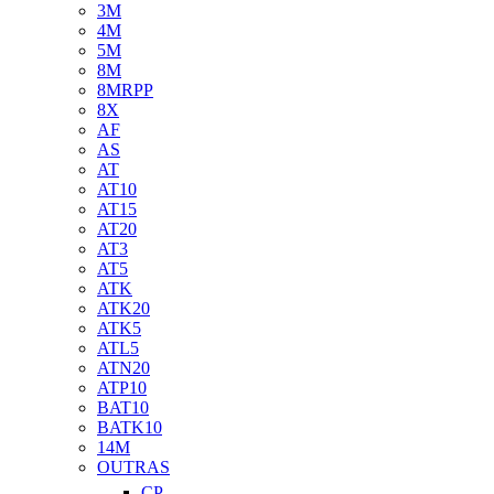
3M
4M
5M
8M
8MRPP
8X
AF
AS
AT
AT10
AT15
AT20
AT3
AT5
ATK
ATK20
ATK5
ATL5
ATN20
ATP10
BAT10
BATK10
14M
OUTRAS
CP