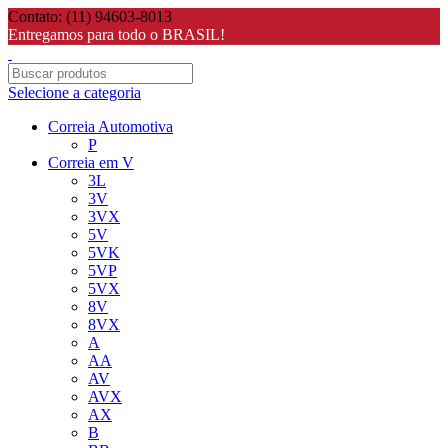
Contato: (11) 94603-8013
Entregamos para todo o BRASIL!
Selecione a categoria
Correia Automotiva
P
Correia em V
3L
3V
3VX
5V
5VK
5VP
5VX
8V
8VX
A
AA
AV
AVX
AX
B