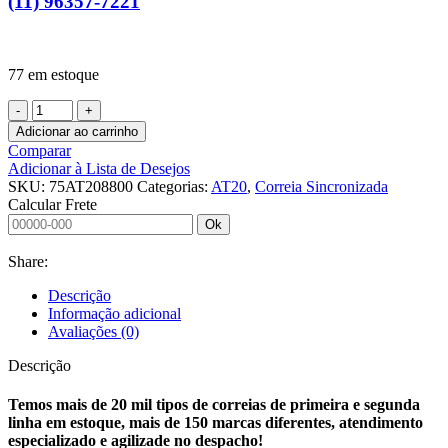
(11) 96357-7221
77 em estoque
CORREIA
SINCRONIZADA
Adicionar ao carrinho
75
Comparar
AT20
Adicionar à Lista de Desejos
8800
SKU:
75AT208800
Categorias:
AT20
,
Correia Sincronizada
PU
Calcular Frete
VERMELHO
Ok
11MM
BILATERAL
Share:
BOTTERO
quantidade
Descrição
Informação adicional
Avaliações (0)
Descrição
Temos mais de 20 mil tipos de correias de primeira e segunda
linha em estoque, mais de 150 marcas diferentes, atendimento
especializado e agilizade no despacho!