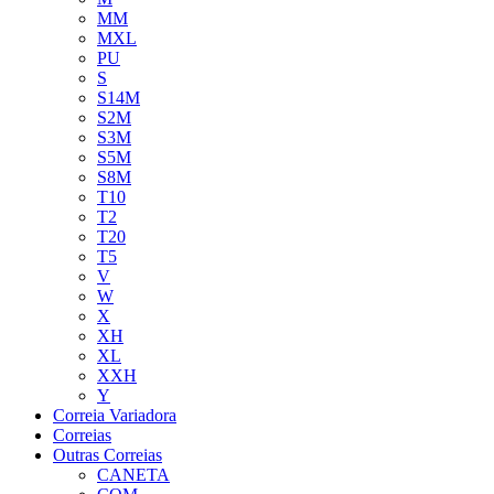
MM
MXL
PU
S
S14M
S2M
S3M
S5M
S8M
T10
T2
T20
T5
V
W
X
XH
XL
XXH
Y
Correia Variadora
Correias
Outras Correias
CANETA