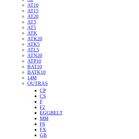
AT10
AT15
AT20
AT3
AT5
ATK
ATK20
ATK5
ATL5
ATN20
ATP10
BAT10
BATK10
14M
OUTRAS
CP
CS
F
F2
EGGBELT
MM
F6
FX
GB