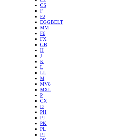
CS
F
F2
EGGBELT
MM
F6
FX
GB
H
J
K
L
LL
M
MV8
MXL
P
CX
D
PH
PJ
PK
PL
PJ