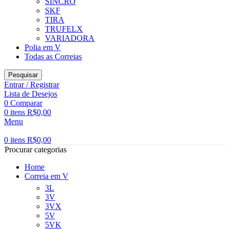
SINCRO
SKF
TIRA
TRUFELX
VARIADORA
Polia em V
Todas as Correias
Pesquisar
Entrar / Registrar
Lista de Desejos
0
Comparar
0
itens
R$
0,00
Menu
0
itens
R$
0,00
Procurar categorias
Home
Correia em V
3L
3V
3VX
5V
5VK