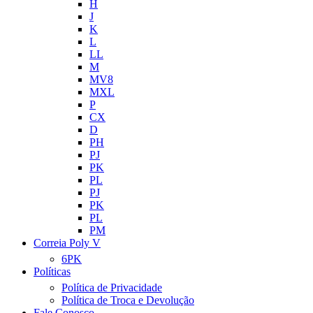
H
J
K
L
LL
M
MV8
MXL
P
CX
D
PH
PJ
PK
PL
PJ
PK
PL
PM
Correia Poly V
6PK
Políticas
Política de Privacidade
Política de Troca e Devolução
Fale Conosco