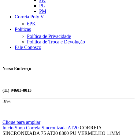
PK
PL
PM
Correia Poly V
6PK
Políticas
Política de Privacidade
Política de Troca e Devolução
Fale Conosco
Nosso Endereço
(11) 94603-8013
-9%
Clique para ampliar
Início
Shop
Correia Sincronizada
AT20
CORREIA
SINCRONIZADA 75 AT20 8800 PU VERMELHO 11MM