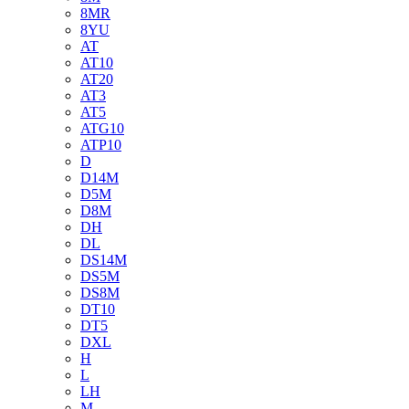
8MR
8YU
AT
AT10
AT20
AT3
AT5
ATG10
ATP10
D
D14M
D5M
D8M
DH
DL
DS14M
DS5M
DS8M
DT10
DT5
DXL
H
L
LH
M