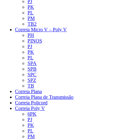
PJ
PK
PL
PM
TB2
Correia Micro V – Poly V
PH
PINOS
PJ
PK
PL
SPA
SPB
SPC
SPZ
TB
Correia Plana
Correia Plana de Transmissão
Correia Policord
Correia Poly V
6PK
PJ
PK
PL
PM