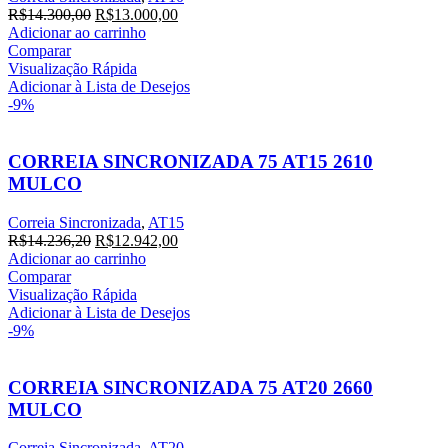
O
O
R$
14.300,00
R$
13.000,00
preço
preço
Adicionar ao carrinho
original
atual
Comparar
era:
é:
Visualização Rápida
R$14.300,00.
R$13.000,00.
Adicionar à Lista de Desejos
-9%
CORREIA SINCRONIZADA 75 AT15 2610
MULCO
Correia Sincronizada
,
AT15
O
O
R$
14.236,20
R$
12.942,00
preço
preço
Adicionar ao carrinho
original
atual
Comparar
era:
é:
Visualização Rápida
R$14.236,20.
R$12.942,00.
Adicionar à Lista de Desejos
-9%
CORREIA SINCRONIZADA 75 AT20 2660
MULCO
Correia Sincronizada
,
AT20