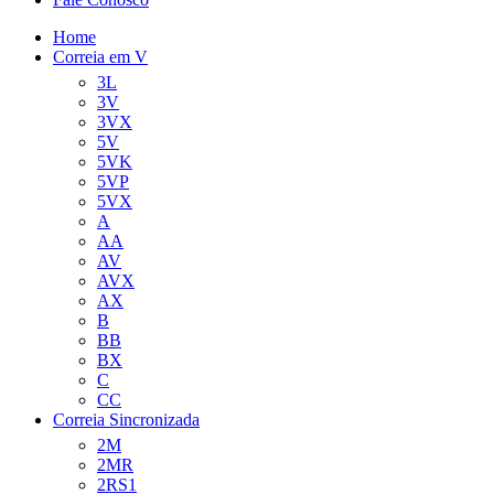
Home
Correia em V
3L
3V
3VX
5V
5VK
5VP
5VX
A
AA
AV
AVX
AX
B
BB
BX
C
CC
Correia Sincronizada
2M
2MR
2RS1