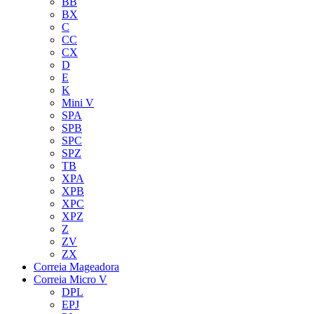
BB
BX
C
CC
CX
D
E
K
Mini V
SPA
SPB
SPC
SPZ
TB
XPA
XPB
XPC
XPZ
Z
ZV
ZX
Correia Mageadora
Correia Micro V
DPL
EPJ