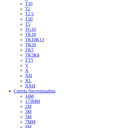
T10
T2
T2,5
T20
T5
TG10
TK10
TK10K13
TK20
TK5
TK5K6
TT5
V
X
XH
XL
XXH
Correia Sincronizadora
14M
173MM
2M
3M
5M
7MM
8M