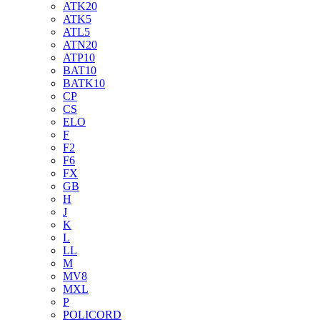
ATK20
ATK5
ATL5
ATN20
ATP10
BAT10
BATK10
CP
CS
ELO
F
F2
F6
FX
GB
H
J
K
L
LL
M
MV8
MXL
P
POLICORD