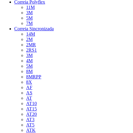
Correia Polyflex
11M
3M
5M
7M
Correia Sincronizada
14M
2M
2MR
2RS1
3M
4M
5M
8M
8MRPP
8X
AF
AS
AT
AT10
AT15
AT20
AT3
AT5
ATK