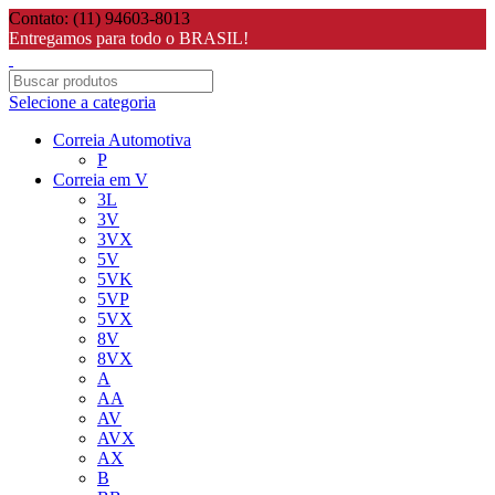
Contato: (11) 94603-8013
Entregamos para todo o BRASIL!
Selecione a categoria
Correia Automotiva
P
Correia em V
3L
3V
3VX
5V
5VK
5VP
5VX
8V
8VX
A
AA
AV
AVX
AX
B