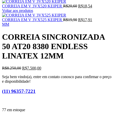
O
O
CORREIA EM V 3VX520 KEIPER
R$
20,60
R$
18,54
preço
preço
Voltar aos produtos
original
atual
era:
O
é:
O
CORREIA EM V 3VX525 KEIPER
R$
19,90
R$
17,91
R$20,60.
preço
R$18,54.
preço
MM
original
atual
era:
é:
CORREIA SINCRONIZADA
R$19,90.
R$17,91.
50 AT20 8380 ENDLESS
LINATEX 12MM
O
O
R$
8.250,00
R$
7.500,00
preço
preço
Seja bem vindo(a), entre em contato conosco para confirmar o preço
original
atual
e disponibilidade!
era:
é:
R$8.250,00.
R$7.500,00.
(11) 96357-7221
77 em estoque