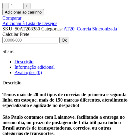
CORREIA
SINCRONIZADA
Adicionar ao carrinho
50
Comparar
AT20
Adicionar à Lista de Desejos
8380
SKU:
50AT208380
Categorias:
AT20
,
Correia Sincronizada
ENDLESS
Calcular Frete
LINATEX
Ok
12MM
quantidade
Share:
Descrição
Informação adicional
Avaliações (0)
Descrição
Temos mais de 20 mil tipos de correias de primeira e segunda
linha em estoque, mais de 150 marcas diferentes, atendimento
especializado e agilizade no despacho!
São Paulo contamos com Lalamove, facilitando a entrega no
mesmo dia, ou prazo de postagem de 1 dia útil para todo o
Brasil através de transportadoras, correios, ou outras
categorias de transportes.