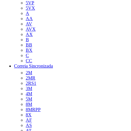
5VP
5VX
A
AA
AV
AVX
AX
B
BB
BX
C
CC
Correia Sincronizada
2M
2MR
2RS1
3M
4M
5M
8M
8MRPP
8X
AF
AS
AT