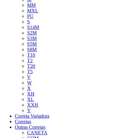
MM
MXL
PU
S
S14M
S2M
S3M
S5M
S8M
T10
T2
T20
T5
V
W
X
XH
XL
XXH
Y
Correia Variadora
Correias
Outras Correias
CANETA