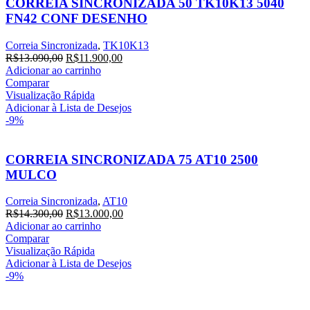
CORREIA SINCRONIZADA 50 TK10K13 5040
FN42 CONF DESENHO
Correia Sincronizada
,
TK10K13
O
O
R$
13.090,00
R$
11.900,00
preço
preço
Adicionar ao carrinho
original
atual
Comparar
era:
é:
Visualização Rápida
R$13.090,00.
R$11.900,00.
Adicionar à Lista de Desejos
-9%
CORREIA SINCRONIZADA 75 AT10 2500
MULCO
Correia Sincronizada
,
AT10
O
O
R$
14.300,00
R$
13.000,00
preço
preço
Adicionar ao carrinho
original
atual
Comparar
era:
é:
Visualização Rápida
R$14.300,00.
R$13.000,00.
Adicionar à Lista de Desejos
-9%