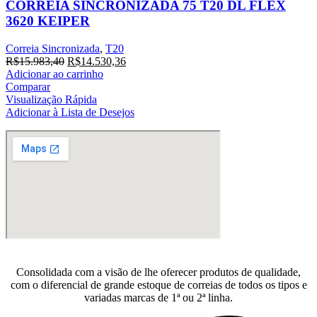
CORREIA SINCRONIZADA 75 T20 DL FLEX
3620 KEIPER
Correia Sincronizada
,
T20
O
O
R$
15.983,40
R$
14.530,36
preço
preço
Adicionar ao carrinho
original
atual
Comparar
era:
é:
Visualização Rápida
R$15.983,40.
R$14.530,36.
Adicionar à Lista de Desejos
Consolidada com a visão de lhe oferecer produtos de qualidade,
com o diferencial de grande estoque de correias de todos os tipos e
variadas marcas de 1ª ou 2ª linha.