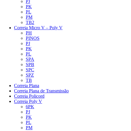
PJ
PK
PL
PM
TB2
Correia Micro V – Poly V
PH
PINOS
PJ
PK
PL
SPA
SPB
SPC
SPZ
TB
Correia Plana
Correia Plana de Transmissão
Correia Policord
Correia Poly V
6PK
PJ
PK
PL
PM