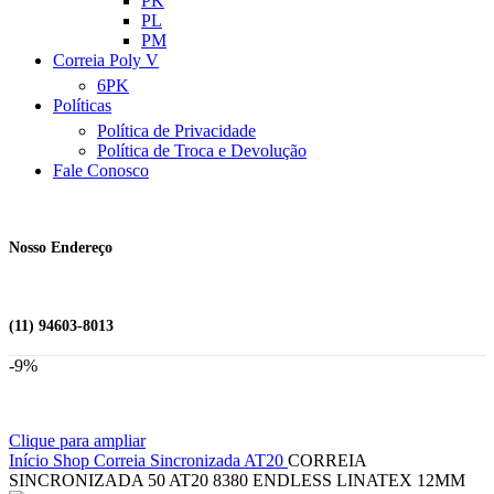
PK
PL
PM
Correia Poly V
6PK
Políticas
Política de Privacidade
Política de Troca e Devolução
Fale Conosco
Nosso Endereço
(11) 94603-8013
-9%
Clique para ampliar
Início
Shop
Correia Sincronizada
AT20
CORREIA
SINCRONIZADA 50 AT20 8380 ENDLESS LINATEX 12MM