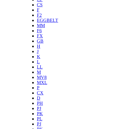
CS
F
F2
EGGBELT
MM
F6
FX
GB
H
J
K
L
LL
M
MV8
MXL
P
CX
D
PH
PJ
PK
PL
PJ