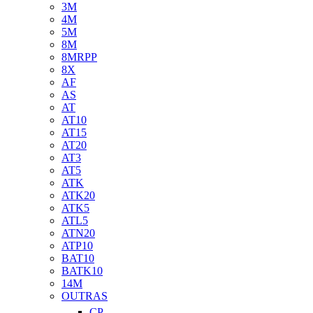
3M
4M
5M
8M
8MRPP
8X
AF
AS
AT
AT10
AT15
AT20
AT3
AT5
ATK
ATK20
ATK5
ATL5
ATN20
ATP10
BAT10
BATK10
14M
OUTRAS
CP