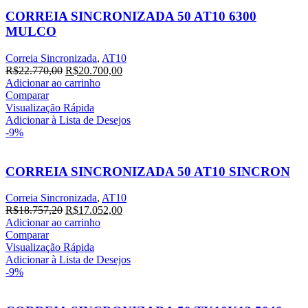
CORREIA SINCRONIZADA 50 AT10 6300
MULCO
Correia Sincronizada
,
AT10
O
O
R$
22.770,00
R$
20.700,00
preço
preço
Adicionar ao carrinho
original
atual
Comparar
era:
é:
Visualização Rápida
R$22.770,00.
R$20.700,00.
Adicionar à Lista de Desejos
-9%
CORREIA SINCRONIZADA 50 AT10 SINCRON
Correia Sincronizada
,
AT10
O
O
R$
18.757,20
R$
17.052,00
preço
preço
Adicionar ao carrinho
original
atual
Comparar
era:
é:
Visualização Rápida
R$18.757,20.
R$17.052,00.
Adicionar à Lista de Desejos
-9%