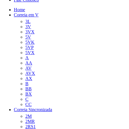
Home
Correia em V
3L
3V
3VX
5V
5VK
5VP
5VX
A
AA
AV
AVX
AX
B
BB
BX
C
CC
Correia Sincronizada
2M
2MR
2RS1