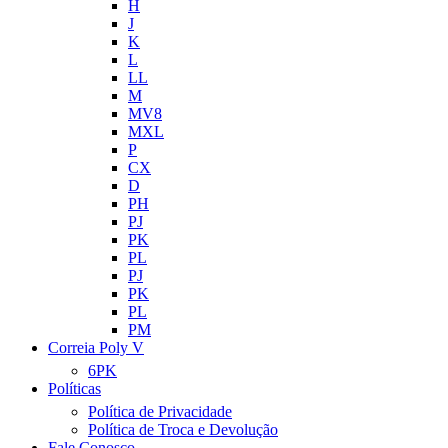
H
J
K
L
LL
M
MV8
MXL
P
CX
D
PH
PJ
PK
PL
PJ
PK
PL
PM
Correia Poly V
6PK
Políticas
Política de Privacidade
Política de Troca e Devolução
Fale Conosco