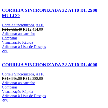
CORREIA SINCRONIZADA 32 AT10 DL 2900
MULCO
Correia Sincronizada
,
AT10
O
O
R$
13.655,40
R$
12.414,00
preço
preço
Adicionar ao carrinho
original
atual
Comparar
era:
é:
Visualização Rápida
R$13.655,40.
R$12.414,00.
Adicionar à Lista de Desejos
-9%
CORREIA SINCRONIZADA 32 AT10 DL 4000
Correia Sincronizada
,
AT10
O
O
R$
13.516,80
R$
12.288,00
preço
preço
Adicionar ao carrinho
original
atual
Comparar
era:
é:
Visualização Rápida
R$13.516,80.
R$12.288,00.
Adicionar à Lista de Desejos
-9%