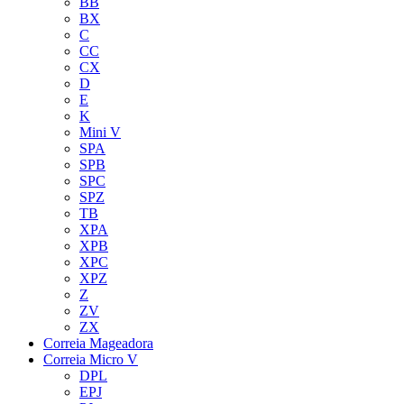
BB
BX
C
CC
CX
D
E
K
Mini V
SPA
SPB
SPC
SPZ
TB
XPA
XPB
XPC
XPZ
Z
ZV
ZX
Correia Mageadora
Correia Micro V
DPL
EPJ