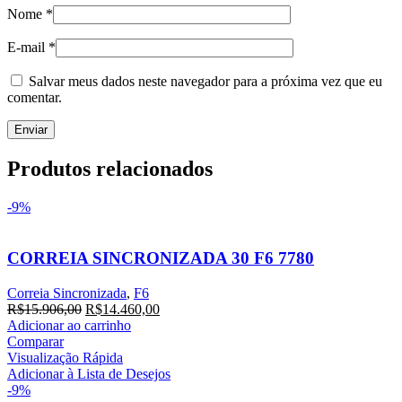
Nome
*
E-mail
*
Salvar meus dados neste navegador para a próxima vez que eu
comentar.
Produtos relacionados
-9%
CORREIA SINCRONIZADA 30 F6 7780
Correia Sincronizada
,
F6
O
O
R$
15.906,00
R$
14.460,00
preço
preço
Adicionar ao carrinho
original
atual
Comparar
era:
é:
Visualização Rápida
R$15.906,00.
R$14.460,00.
Adicionar à Lista de Desejos
-9%