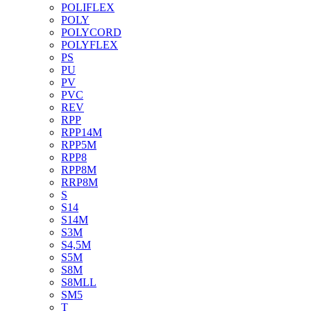
POLIFLEX
POLY
POLYCORD
POLYFLEX
PS
PU
PV
PVC
REV
RPP
RPP14M
RPP5M
RPP8
RPP8M
RRP8M
S
S14
S14M
S3M
S4,5M
S5M
S8M
S8MLL
SM5
T