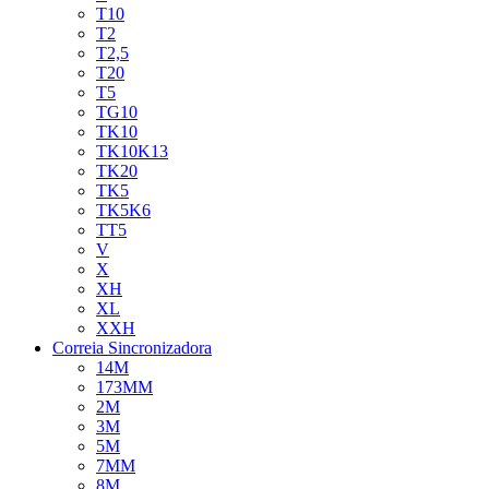
T10
T2
T2,5
T20
T5
TG10
TK10
TK10K13
TK20
TK5
TK5K6
TT5
V
X
XH
XL
XXH
Correia Sincronizadora
14M
173MM
2M
3M
5M
7MM
8M