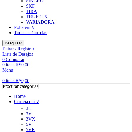
SINCRO
SKF
TIRA
TRUFELX
VARIADORA
Polia em V
Todas as Correias
Pesquisar
Entrar / Registrar
Lista de Desejos
0
Comparar
0
itens
R$
0,00
Menu
0
itens
R$
0,00
Procurar categorias
Home
Correia em V
3L
3V
3VX
5V
5VK