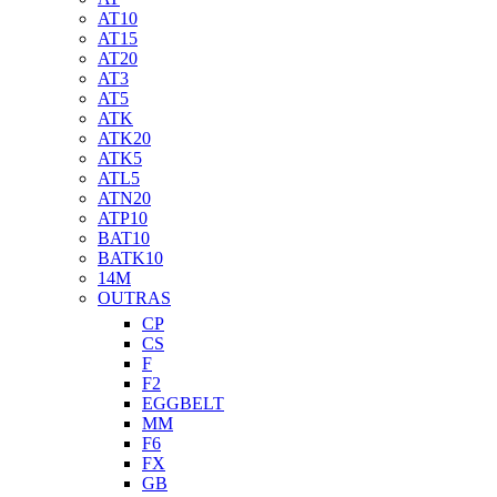
AT10
AT15
AT20
AT3
AT5
ATK
ATK20
ATK5
ATL5
ATN20
ATP10
BAT10
BATK10
14M
OUTRAS
CP
CS
F
F2
EGGBELT
MM
F6
FX
GB