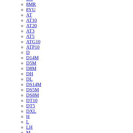
8MR
8YU
AT
AT10
AT20
AT3
AT5
ATG10
ATP10
D
D14M
D5M
D8M
DH
DL
DS14M
DS5M
DS8M
DT10
DT5
DXL
H
L
LH
M