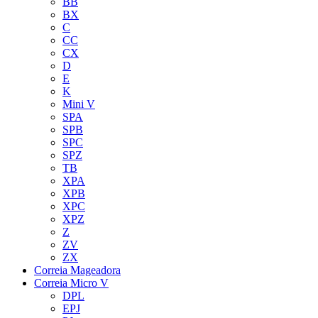
BB
BX
C
CC
CX
D
E
K
Mini V
SPA
SPB
SPC
SPZ
TB
XPA
XPB
XPC
XPZ
Z
ZV
ZX
Correia Mageadora
Correia Micro V
DPL
EPJ