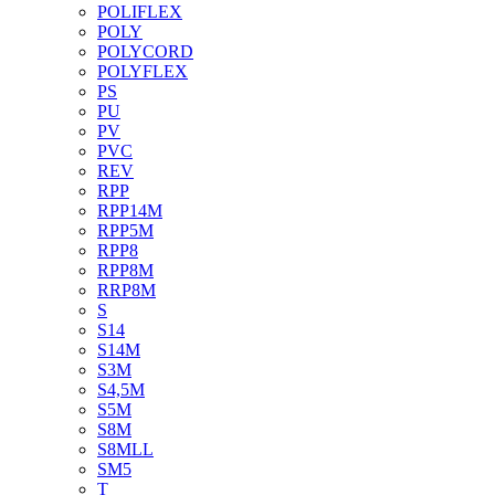
POLIFLEX
POLY
POLYCORD
POLYFLEX
PS
PU
PV
PVC
REV
RPP
RPP14M
RPP5M
RPP8
RPP8M
RRP8M
S
S14
S14M
S3M
S4,5M
S5M
S8M
S8MLL
SM5
T