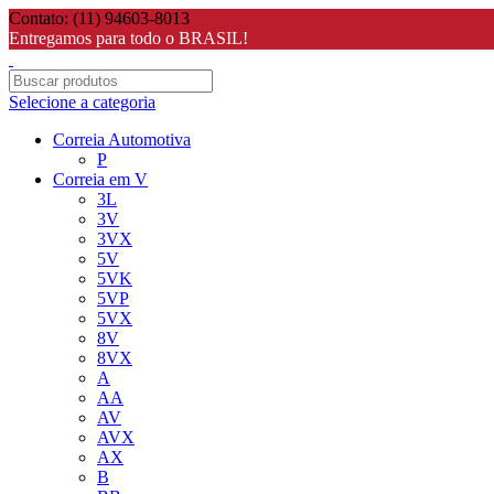
Contato: (11) 94603-8013
Entregamos para todo o BRASIL!
Selecione a categoria
Correia Automotiva
P
Correia em V
3L
3V
3VX
5V
5VK
5VP
5VX
8V
8VX
A
AA
AV
AVX
AX
B