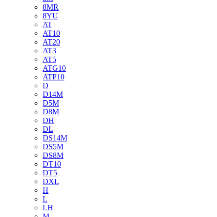
8MR
8YU
AT
AT10
AT20
AT3
AT5
ATG10
ATP10
D
D14M
D5M
D8M
DH
DL
DS14M
DS5M
DS8M
DT10
DT5
DXL
H
L
LH
M