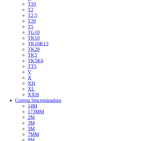
T10
T2
T2,5
T20
T5
TG10
TK10
TK10K13
TK20
TK5
TK5K6
TT5
V
X
XH
XL
XXH
Correia Sincronizadora
14M
173MM
2M
3M
5M
7MM
8M