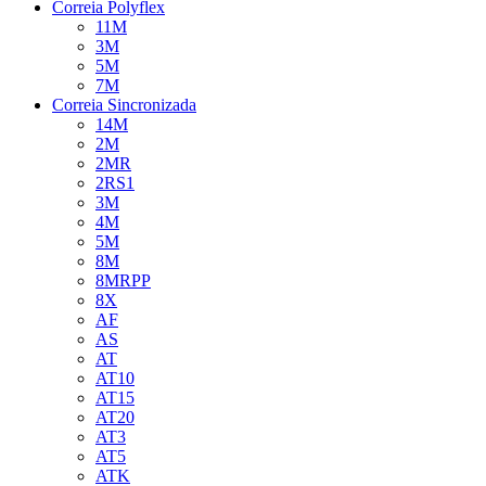
Correia Polyflex
11M
3M
5M
7M
Correia Sincronizada
14M
2M
2MR
2RS1
3M
4M
5M
8M
8MRPP
8X
AF
AS
AT
AT10
AT15
AT20
AT3
AT5
ATK