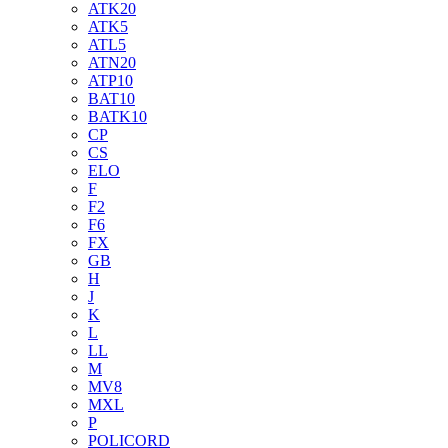
ATK20
ATK5
ATL5
ATN20
ATP10
BAT10
BATK10
CP
CS
ELO
F
F2
F6
FX
GB
H
J
K
L
LL
M
MV8
MXL
P
POLICORD