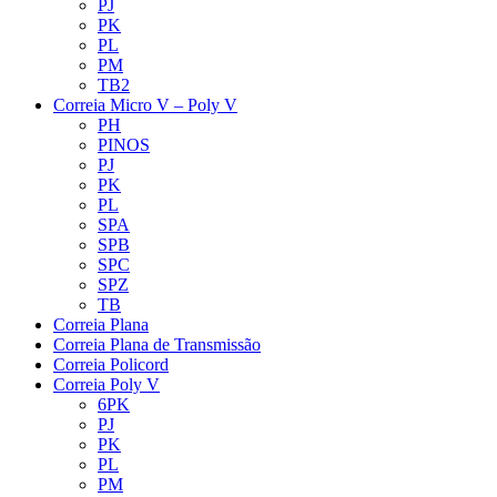
PJ
PK
PL
PM
TB2
Correia Micro V – Poly V
PH
PINOS
PJ
PK
PL
SPA
SPB
SPC
SPZ
TB
Correia Plana
Correia Plana de Transmissão
Correia Policord
Correia Poly V
6PK
PJ
PK
PL
PM