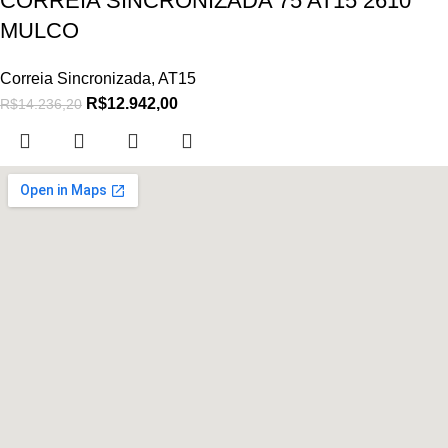
CORREIA SINCRONIZADA 75 AT15 2610
MULCO
Correia Sincronizada
,
AT15
R$
12.942,00
R$
14.236,20