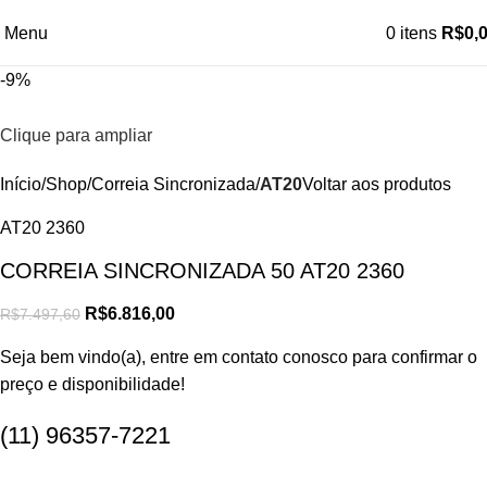
Menu
0
itens
R$
0,
-9%
Clique para ampliar
Início
Shop
Correia Sincronizada
AT20
Voltar aos produtos
AT20 2360
CORREIA SINCRONIZADA 50 AT20 2360
R$
6.816,00
R$
7.497,60
Seja bem vindo(a), entre em contato conosco para confirmar o
preço e disponibilidade!
(11) 96357-7221