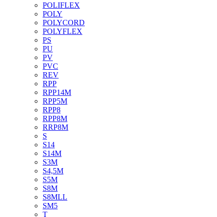
POLIFLEX
POLY
POLYCORD
POLYFLEX
PS
PU
PV
PVC
REV
RPP
RPP14M
RPP5M
RPP8
RPP8M
RRP8M
S
S14
S14M
S3M
S4,5M
S5M
S8M
S8MLL
SM5
T