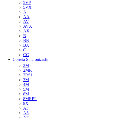
5VP
5VX
A
AA
AV
AVX
AX
B
BB
BX
C
CC
Correia Sincronizada
2M
2MR
2RS1
3M
4M
5M
8M
8MRPP
8X
AF
AS
AT