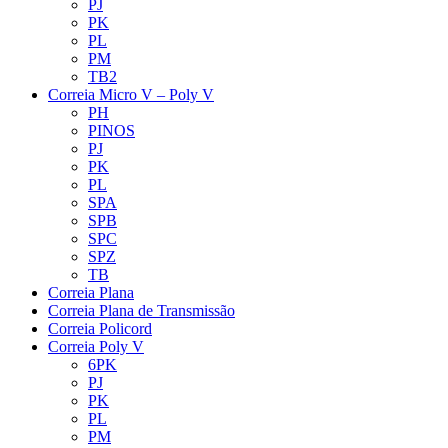
PJ
PK
PL
PM
TB2
Correia Micro V – Poly V
PH
PINOS
PJ
PK
PL
SPA
SPB
SPC
SPZ
TB
Correia Plana
Correia Plana de Transmissão
Correia Policord
Correia Poly V
6PK
PJ
PK
PL
PM