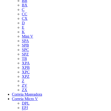
BB
BX
C
CC
CX
D
E
K
Mini V
SPA
SPB
SPC
SPZ
TB
XPA
XPB
XPC
XPZ
Z
ZV
ZX
Correia Mageadora
Correia Micro V
DPL
EPJ