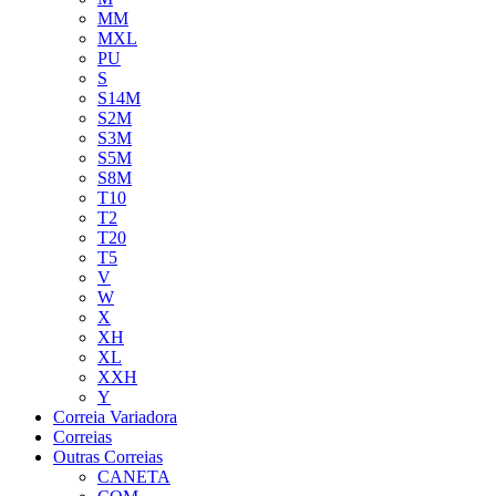
MM
MXL
PU
S
S14M
S2M
S3M
S5M
S8M
T10
T2
T20
T5
V
W
X
XH
XL
XXH
Y
Correia Variadora
Correias
Outras Correias
CANETA