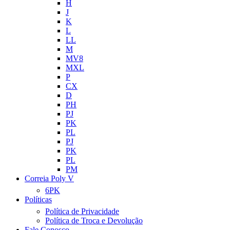
H
J
K
L
LL
M
MV8
MXL
P
CX
D
PH
PJ
PK
PL
PJ
PK
PL
PM
Correia Poly V
6PK
Políticas
Política de Privacidade
Política de Troca e Devolução
Fale Conosco