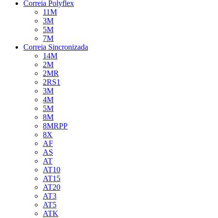
Correia Polyflex
11M
3M
5M
7M
Correia Sincronizada
14M
2M
2MR
2RS1
3M
4M
5M
8M
8MRPP
8X
AF
AS
AT
AT10
AT15
AT20
AT3
AT5
ATK