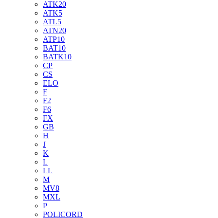
ATK20
ATK5
ATL5
ATN20
ATP10
BAT10
BATK10
CP
CS
ELO
F
F2
F6
FX
GB
H
J
K
L
LL
M
MV8
MXL
P
POLICORD