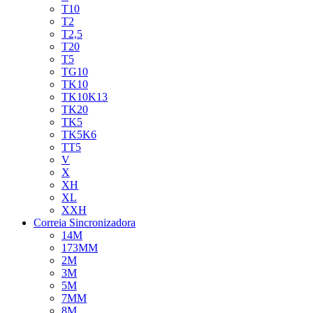
T10
T2
T2,5
T20
T5
TG10
TK10
TK10K13
TK20
TK5
TK5K6
TT5
V
X
XH
XL
XXH
Correia Sincronizadora
14M
173MM
2M
3M
5M
7MM
8M