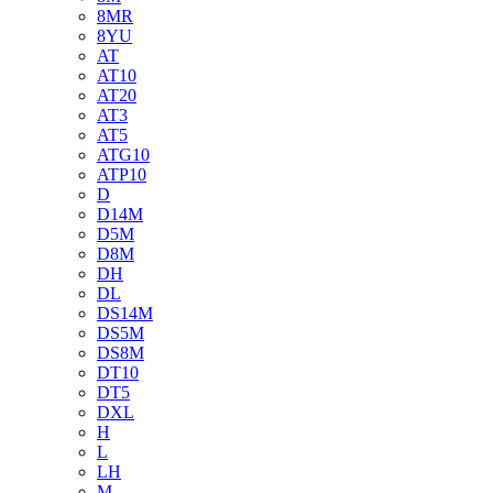
8MR
8YU
AT
AT10
AT20
AT3
AT5
ATG10
ATP10
D
D14M
D5M
D8M
DH
DL
DS14M
DS5M
DS8M
DT10
DT5
DXL
H
L
LH
M