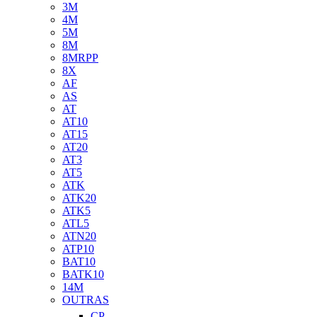
3M
4M
5M
8M
8MRPP
8X
AF
AS
AT
AT10
AT15
AT20
AT3
AT5
ATK
ATK20
ATK5
ATL5
ATN20
ATP10
BAT10
BATK10
14M
OUTRAS
CP