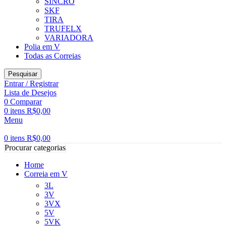
SINCRO
SKF
TIRA
TRUFELX
VARIADORA
Polia em V
Todas as Correias
Pesquisar
Entrar / Registrar
Lista de Desejos
0
Comparar
0
itens
R$
0,00
Menu
0
itens
R$
0,00
Procurar categorias
Home
Correia em V
3L
3V
3VX
5V
5VK