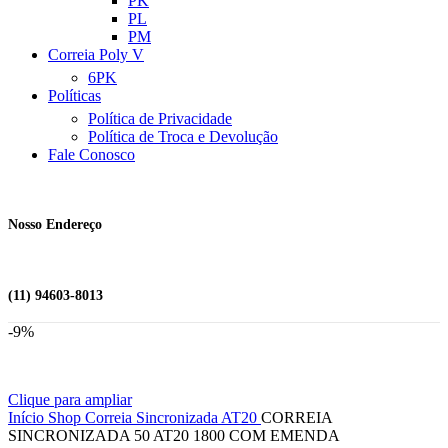
PK
PL
PM
Correia Poly V
6PK
Políticas
Política de Privacidade
Política de Troca e Devolução
Fale Conosco
Nosso Endereço
(11) 94603-8013
-9%
Clique para ampliar
Início
Shop
Correia Sincronizada
AT20
CORREIA
SINCRONIZADA 50 AT20 1800 COM EMENDA