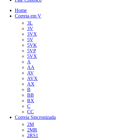
Home
Correia em V
3L
3V
3VX
5V
5VK
5VP
5VX
A
AA
AV
AVX
AX
B
BB
BX
C
CC
Correia Sincronizada
2M
2MR
2RS1