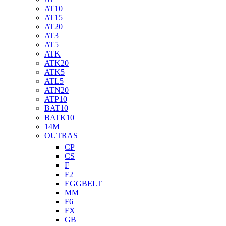
AT10
AT15
AT20
AT3
AT5
ATK
ATK20
ATK5
ATL5
ATN20
ATP10
BAT10
BATK10
14M
OUTRAS
CP
CS
F
F2
EGGBELT
MM
F6
FX
GB