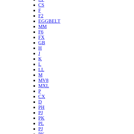
CS
F
F2
EGGBELT
MM
F6
FX
GB
H
J
K
L
LL
M
MV8
MXL
P
CX
D
PH
PJ
PK
PL
PJ