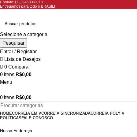
Contato: (11) 94603-8013
Entregamos para todo o BRASIL!
Selecione a categoria
Pesquisar
Entrar / Registrar
Lista de Desejos
0
Comparar
0
itens
R$
0,00
Menu
0
itens
R$
0,00
Procurar categorias
HOME
CORREIA EM V
CORREIA SINCRONIZADA
CORREIA POLY V
POLÍTICAS
FALE CONOSCO
Nosso Endereço