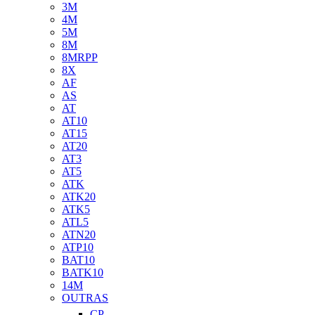
3M
4M
5M
8M
8MRPP
8X
AF
AS
AT
AT10
AT15
AT20
AT3
AT5
ATK
ATK20
ATK5
ATL5
ATN20
ATP10
BAT10
BATK10
14M
OUTRAS
CP