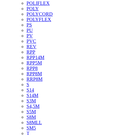
POLIFLEX
POLY
POLYCORD
POLYFLEX
PS
PU
PV
PVC
REV
RPP
RPP14M
RPP5M
RPP8
RPP8M
RRP8M
S
S14
S14M
S3M
S4,5M
S5M
S8M
S8MLL
SM5
T