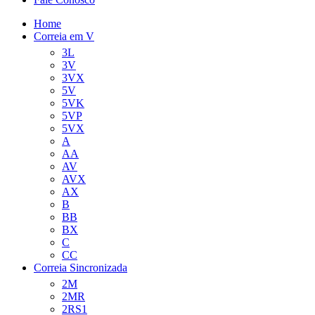
Home
Correia em V
3L
3V
3VX
5V
5VK
5VP
5VX
A
AA
AV
AVX
AX
B
BB
BX
C
CC
Correia Sincronizada
2M
2MR
2RS1