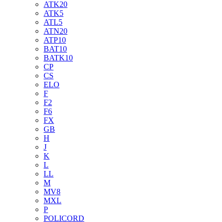
ATK20
ATK5
ATL5
ATN20
ATP10
BAT10
BATK10
CP
CS
ELO
F
F2
F6
FX
GB
H
J
K
L
LL
M
MV8
MXL
P
POLICORD