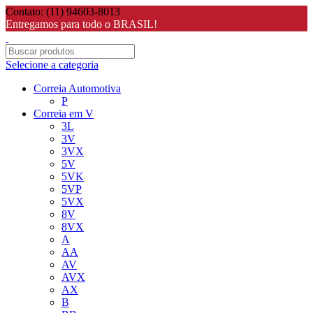
Contato: (11) 94603-8013
Entregamos para todo o BRASIL!
Selecione a categoria
Correia Automotiva
P
Correia em V
3L
3V
3VX
5V
5VK
5VP
5VX
8V
8VX
A
AA
AV
AVX
AX
B