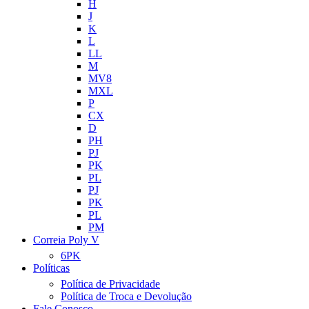
H
J
K
L
LL
M
MV8
MXL
P
CX
D
PH
PJ
PK
PL
PJ
PK
PL
PM
Correia Poly V
6PK
Políticas
Política de Privacidade
Política de Troca e Devolução
Fale Conosco