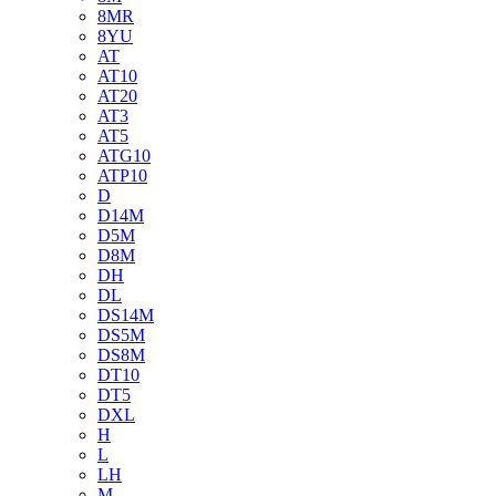
8MR
8YU
AT
AT10
AT20
AT3
AT5
ATG10
ATP10
D
D14M
D5M
D8M
DH
DL
DS14M
DS5M
DS8M
DT10
DT5
DXL
H
L
LH
M