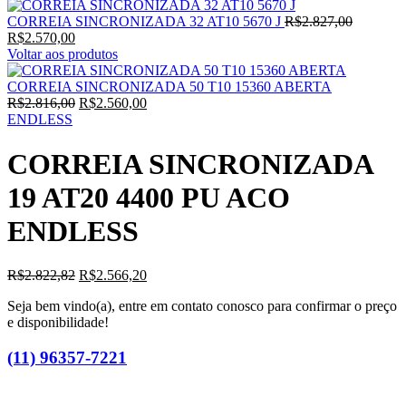
O
CORREIA SINCRONIZADA 32 AT10 5670 J
R$
2.827,00
O
preço
R$
2.570,00
preço
original
Voltar aos produtos
atual
era:
é:
R$2.827,
CORREIA SINCRONIZADA 50 T10 15360 ABERTA
R$2.570,00.
O
O
R$
2.816,00
R$
2.560,00
preço
preço
ENDLESS
original
atual
era:
é:
CORREIA SINCRONIZADA
R$2.816,00.
R$2.560,00.
19 AT20 4400 PU ACO
ENDLESS
O
O
R$
2.822,82
R$
2.566,20
preço
preço
Seja bem vindo(a), entre em contato conosco para confirmar o preço
original
atual
e disponibilidade!
era:
é:
R$2.822,82.
R$2.566,20.
(11) 96357-7221