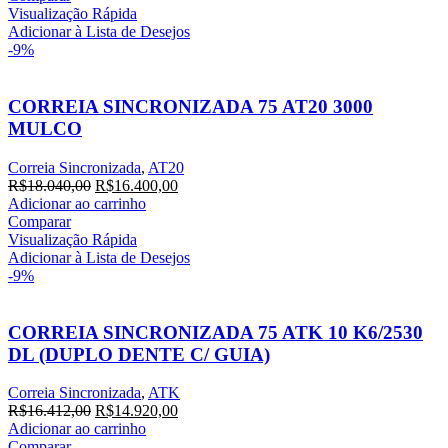
era:
é:
Visualização Rápida
R$14.236,20.
R$12.942,00.
Adicionar à Lista de Desejos
-9%
CORREIA SINCRONIZADA 75 AT20 3000
MULCO
Correia Sincronizada
,
AT20
O
O
R$
18.040,00
R$
16.400,00
preço
preço
Adicionar ao carrinho
original
atual
Comparar
era:
é:
Visualização Rápida
R$18.040,00.
R$16.400,00.
Adicionar à Lista de Desejos
-9%
CORREIA SINCRONIZADA 75 ATK 10 K6/2530
DL (DUPLO DENTE C/ GUIA)
Correia Sincronizada
,
ATK
O
O
R$
16.412,00
R$
14.920,00
preço
preço
Adicionar ao carrinho
original
atual
Comparar