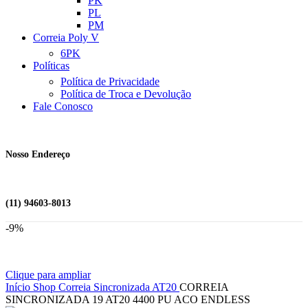
PK
PL
PM
Correia Poly V
6PK
Políticas
Política de Privacidade
Política de Troca e Devolução
Fale Conosco
Nosso Endereço
(11) 94603-8013
-9%
Clique para ampliar
Início
Shop
Correia Sincronizada
AT20
CORREIA
SINCRONIZADA 19 AT20 4400 PU ACO ENDLESS