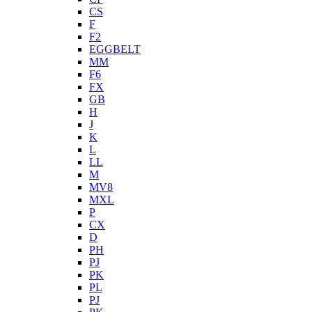
CS
F
F2
EGGBELT
MM
F6
FX
GB
H
J
K
L
LL
M
MV8
MXL
P
CX
D
PH
PJ
PK
PL
PJ