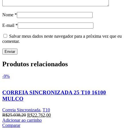
Nome
*
E-mail
*
Salvar meus dados neste navegador para a próxima vez que eu
comentar.
Produtos relacionados
-9%
CORREIA SINCRONIZADA 25 T10 16100
MULCO
Correia Sincronizada
,
T10
O
O
R$
25.038,20
R$
22.762,00
preço
preço
Adicionar ao carrinho
original
atual
Comparar