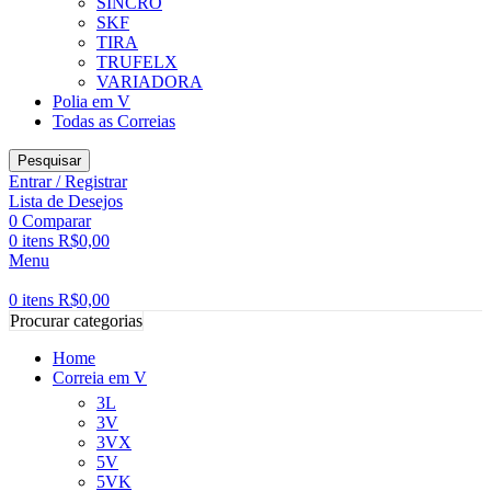
SINCRO
SKF
TIRA
TRUFELX
VARIADORA
Polia em V
Todas as Correias
Pesquisar
Entrar / Registrar
Lista de Desejos
0
Comparar
0
itens
R$
0,00
Menu
0
itens
R$
0,00
Procurar categorias
Home
Correia em V
3L
3V
3VX
5V
5VK