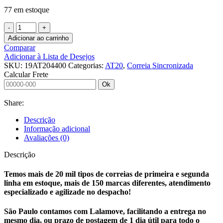
77 em estoque
CORREIA
SINCRONIZADA
Adicionar ao carrinho
19
Comparar
AT20
Adicionar à Lista de Desejos
4400
SKU:
19AT204400
Categorias:
AT20
,
Correia Sincronizada
PU
Calcular Frete
ACO
Ok
ENDLESS
quantidade
Share:
Descrição
Informação adicional
Avaliações (0)
Descrição
Temos mais de 20 mil tipos de correias de primeira e segunda
linha em estoque, mais de 150 marcas diferentes, atendimento
especializado e agilizade no despacho!
São Paulo contamos com Lalamove, facilitando a entrega no
mesmo dia, ou prazo de postagem de 1 dia útil para todo o