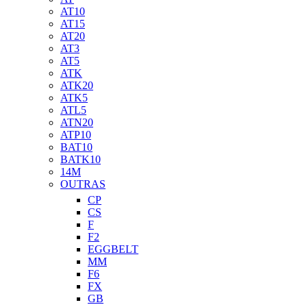
AT10
AT15
AT20
AT3
AT5
ATK
ATK20
ATK5
ATL5
ATN20
ATP10
BAT10
BATK10
14M
OUTRAS
CP
CS
F
F2
EGGBELT
MM
F6
FX
GB