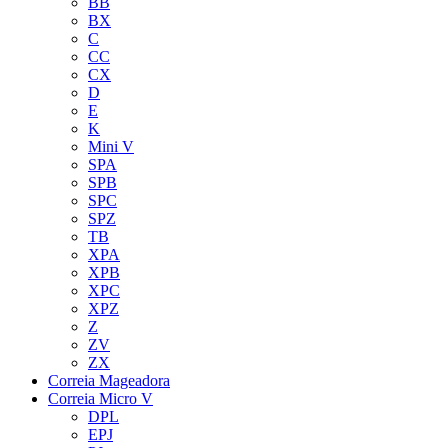
BB
BX
C
CC
CX
D
E
K
Mini V
SPA
SPB
SPC
SPZ
TB
XPA
XPB
XPC
XPZ
Z
ZV
ZX
Correia Mageadora
Correia Micro V
DPL
EPJ