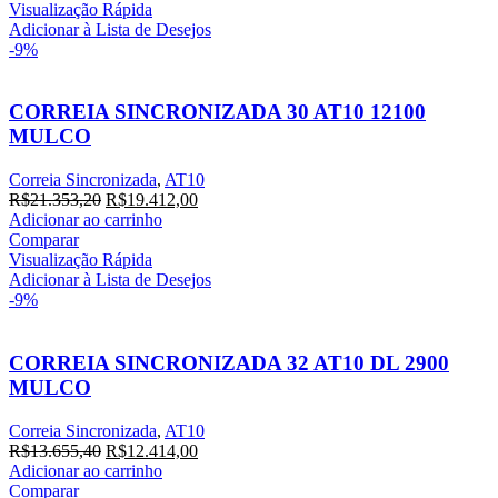
era:
é:
Visualização Rápida
R$25.038,20.
R$22.762,00.
Adicionar à Lista de Desejos
-9%
CORREIA SINCRONIZADA 30 AT10 12100
MULCO
Correia Sincronizada
,
AT10
O
O
R$
21.353,20
R$
19.412,00
preço
preço
Adicionar ao carrinho
original
atual
Comparar
era:
é:
Visualização Rápida
R$21.353,20.
R$19.412,00.
Adicionar à Lista de Desejos
-9%
CORREIA SINCRONIZADA 32 AT10 DL 2900
MULCO
Correia Sincronizada
,
AT10
O
O
R$
13.655,40
R$
12.414,00
preço
preço
Adicionar ao carrinho
original
atual
Comparar