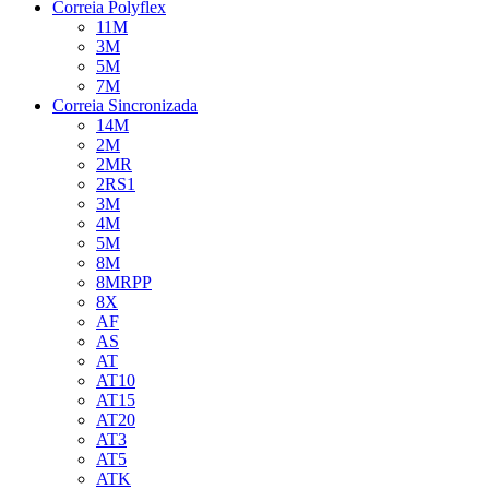
Correia Polyflex
11M
3M
5M
7M
Correia Sincronizada
14M
2M
2MR
2RS1
3M
4M
5M
8M
8MRPP
8X
AF
AS
AT
AT10
AT15
AT20
AT3
AT5
ATK