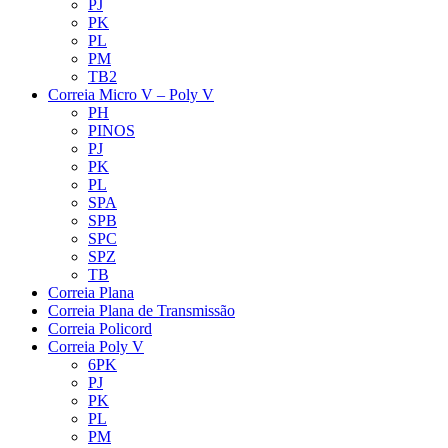
PJ
PK
PL
PM
TB2
Correia Micro V – Poly V
PH
PINOS
PJ
PK
PL
SPA
SPB
SPC
SPZ
TB
Correia Plana
Correia Plana de Transmissão
Correia Policord
Correia Poly V
6PK
PJ
PK
PL
PM