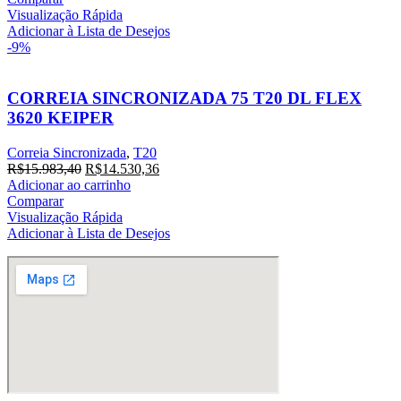
era:
é:
Visualização Rápida
R$16.412,00.
R$14.920,00.
Adicionar à Lista de Desejos
-9%
CORREIA SINCRONIZADA 75 T20 DL FLEX
3620 KEIPER
Correia Sincronizada
,
T20
O
O
R$
15.983,40
R$
14.530,36
preço
preço
Adicionar ao carrinho
original
atual
Comparar
era:
é:
Visualização Rápida
R$15.983,40.
R$14.530,36.
Adicionar à Lista de Desejos