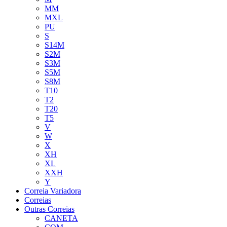
MM
MXL
PU
S
S14M
S2M
S3M
S5M
S8M
T10
T2
T20
T5
V
W
X
XH
XL
XXH
Y
Correia Variadora
Correias
Outras Correias
CANETA