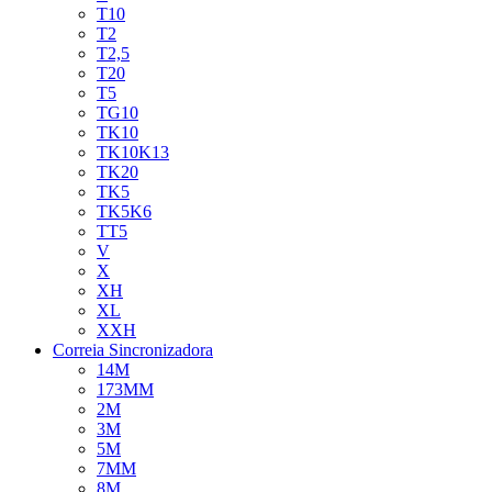
T10
T2
T2,5
T20
T5
TG10
TK10
TK10K13
TK20
TK5
TK5K6
TT5
V
X
XH
XL
XXH
Correia Sincronizadora
14M
173MM
2M
3M
5M
7MM
8M