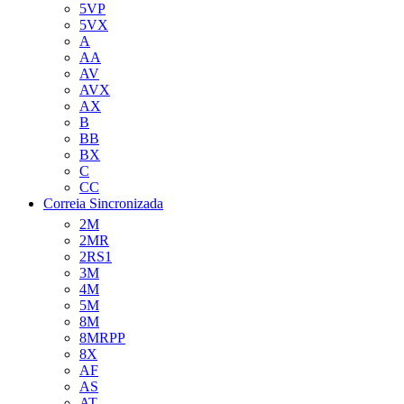
5VP
5VX
A
AA
AV
AVX
AX
B
BB
BX
C
CC
Correia Sincronizada
2M
2MR
2RS1
3M
4M
5M
8M
8MRPP
8X
AF
AS
AT