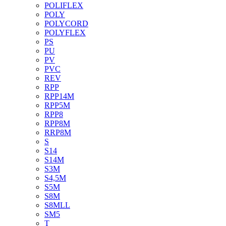
POLIFLEX
POLY
POLYCORD
POLYFLEX
PS
PU
PV
PVC
REV
RPP
RPP14M
RPP5M
RPP8
RPP8M
RRP8M
S
S14
S14M
S3M
S4,5M
S5M
S8M
S8MLL
SM5
T