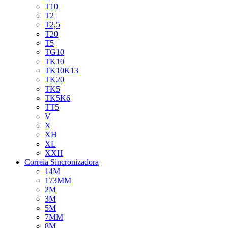
T10
T2
T2,5
T20
T5
TG10
TK10
TK10K13
TK20
TK5
TK5K6
TT5
V
X
XH
XL
XXH
Correia Sincronizadora
14M
173MM
2M
3M
5M
7MM
8M