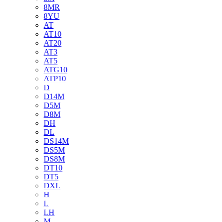
8MR
8YU
AT
AT10
AT20
AT3
AT5
ATG10
ATP10
D
D14M
D5M
D8M
DH
DL
DS14M
DS5M
DS8M
DT10
DT5
DXL
H
L
LH
M