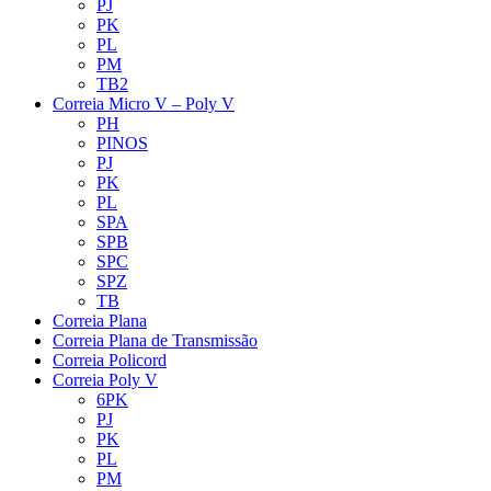
PJ
PK
PL
PM
TB2
Correia Micro V – Poly V
PH
PINOS
PJ
PK
PL
SPA
SPB
SPC
SPZ
TB
Correia Plana
Correia Plana de Transmissão
Correia Policord
Correia Poly V
6PK
PJ
PK
PL
PM