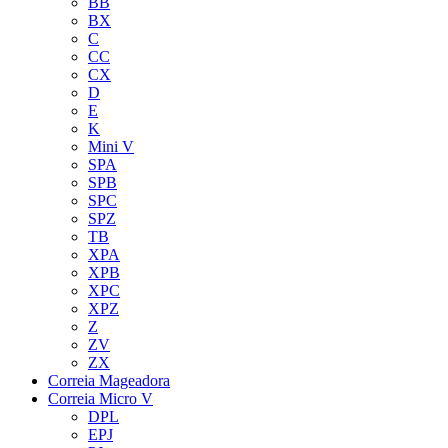
BB
BX
C
CC
CX
D
E
K
Mini V
SPA
SPB
SPC
SPZ
TB
XPA
XPB
XPC
XPZ
Z
ZV
ZX
Correia Mageadora
Correia Micro V
DPL
EPJ