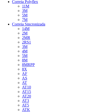
Correia Polyflex
11M
3M
5M
7M
Correia Sincronizada
14M
2M
2MR
2RS1
3M
4M
5M
8M
8MRPP
8X
AF
AS
AT
AT10
AT15
AT20
AT3
AT5
ATK