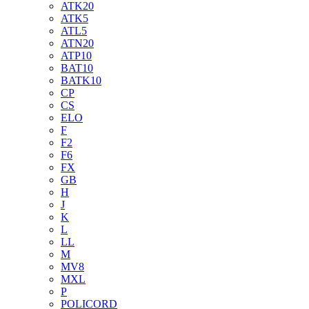
ATK20
ATK5
ATL5
ATN20
ATP10
BAT10
BATK10
CP
CS
ELO
F
F2
F6
FX
GB
H
J
K
L
LL
M
MV8
MXL
P
POLICORD