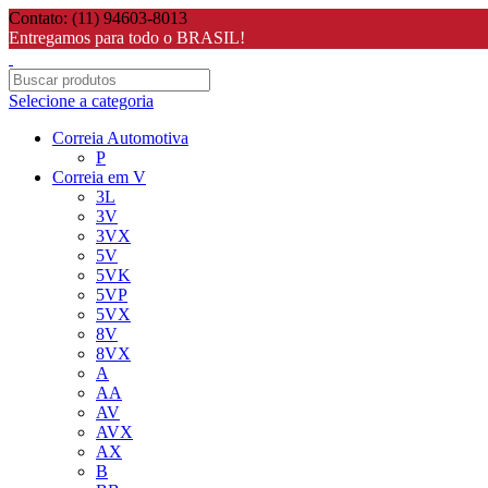
Contato: (11) 94603-8013
Entregamos para todo o BRASIL!
Selecione a categoria
Correia Automotiva
P
Correia em V
3L
3V
3VX
5V
5VK
5VP
5VX
8V
8VX
A
AA
AV
AVX
AX
B