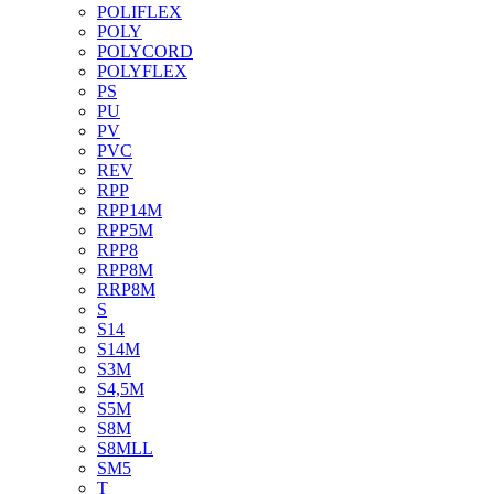
POLIFLEX
POLY
POLYCORD
POLYFLEX
PS
PU
PV
PVC
REV
RPP
RPP14M
RPP5M
RPP8
RPP8M
RRP8M
S
S14
S14M
S3M
S4,5M
S5M
S8M
S8MLL
SM5
T