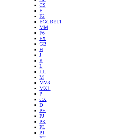
CS
F
F2
EGGBELT
MM
F6
FX
GB
H
J
K
L
LL
M
MV8
MXL
P
CX
D
PH
PJ
PK
PL
PJ