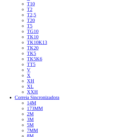
T10
T2
T2,5
T20
T5
TG10
TK10
TK10K13
TK20
TK5
TK5K6
TT5
V
X
XH
XL
XXH
Correia Sincronizadora
14M
173MM
2M
3M
5M
7MM
8M