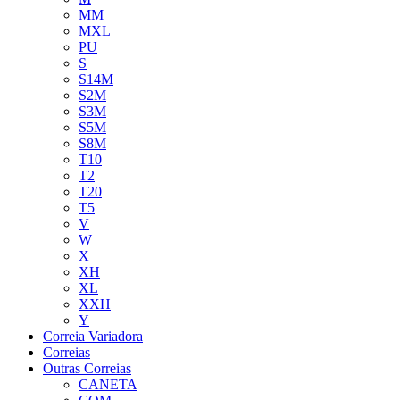
MM
MXL
PU
S
S14M
S2M
S3M
S5M
S8M
T10
T2
T20
T5
V
W
X
XH
XL
XXH
Y
Correia Variadora
Correias
Outras Correias
CANETA