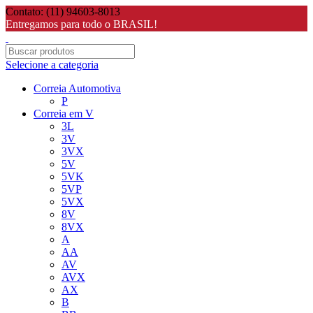
Contato: (11) 94603-8013
Entregamos para todo o BRASIL!
Selecione a categoria
Correia Automotiva
P
Correia em V
3L
3V
3VX
5V
5VK
5VP
5VX
8V
8VX
A
AA
AV
AVX
AX
B