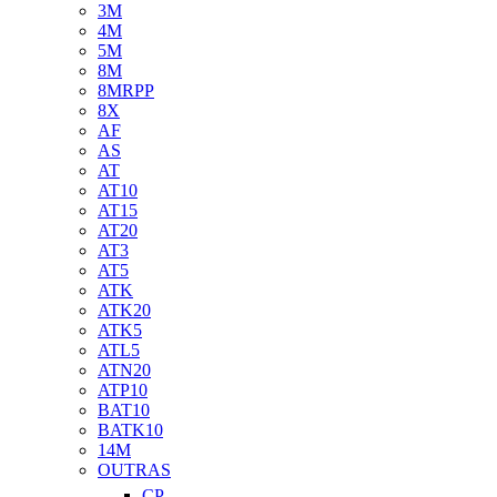
3M
4M
5M
8M
8MRPP
8X
AF
AS
AT
AT10
AT15
AT20
AT3
AT5
ATK
ATK20
ATK5
ATL5
ATN20
ATP10
BAT10
BATK10
14M
OUTRAS
CP