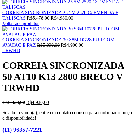
CORREIA SINCRONIZADA 25 5M 2520 C/ EMENDA E
O
O
TALISCAS
R$
5.478,00
R$
4.980,00
preço
preço
Voltar aos produtos
original
atual
era:
é:
R$5.478,00.
R$4.980,00.
CORREIA SINCRONIZADA 30 S8M 10728 PU J COM
O
O
AVAFAC E PAZ
R$
5.390,00
R$
4.900,00
preço
preço
TRWHD
original
atual
era:
é:
CORREIA SINCRONIZADA
R$5.390,00.
R$4.900,00.
50 AT10 K13 2800 BRECO V
TRWHD
O
O
R$
5.423,00
R$
4.930,00
preço
preço
Seja bem vindo(a), entre em contato conosco para confirmar o preço
original
atual
e disponibilidade!
era:
é:
R$5.423,00.
R$4.930,00.
(11) 96357-7221