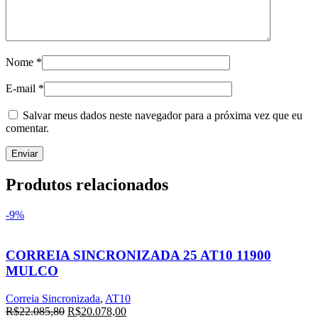
Nome
*
E-mail
*
Salvar meus dados neste navegador para a próxima vez que eu
comentar.
Produtos relacionados
-9%
CORREIA SINCRONIZADA 25 AT10 11900
MULCO
Correia Sincronizada
,
AT10
O
O
R$
22.085,80
R$
20.078,00