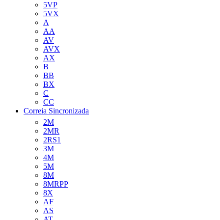
5VP
5VX
A
AA
AV
AVX
AX
B
BB
BX
C
CC
Correia Sincronizada
2M
2MR
2RS1
3M
4M
5M
8M
8MRPP
8X
AF
AS
AT