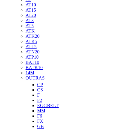
AT10
AT15
AT20
AT3
AT5
ATK
ATK20
ATK5
ATL5
ATN20
ATP10
BAT10
BATK10
14M
OUTRAS
CP
CS
F
F2
EGGBELT
MM
F6
FX
GB