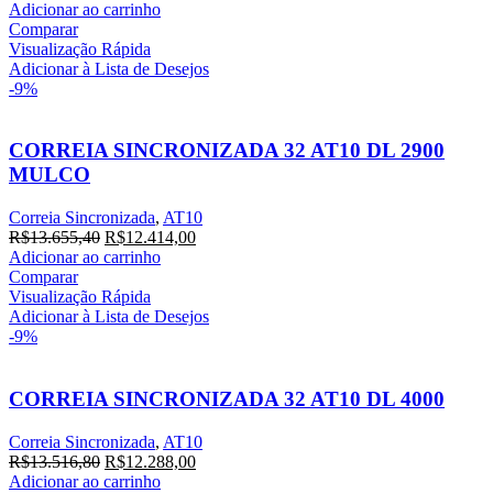
preço
preço
Adicionar ao carrinho
original
atual
Comparar
era:
é:
Visualização Rápida
R$22.085,80.
R$20.078,00.
Adicionar à Lista de Desejos
-9%
CORREIA SINCRONIZADA 32 AT10 DL 2900
MULCO
Correia Sincronizada
,
AT10
O
O
R$
13.655,40
R$
12.414,00
preço
preço
Adicionar ao carrinho
original
atual
Comparar
era:
é:
Visualização Rápida
R$13.655,40.
R$12.414,00.
Adicionar à Lista de Desejos
-9%
CORREIA SINCRONIZADA 32 AT10 DL 4000
Correia Sincronizada
,
AT10
O
O
R$
13.516,80
R$
12.288,00
preço
preço
Adicionar ao carrinho