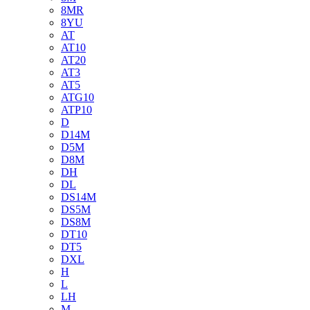
8MR
8YU
AT
AT10
AT20
AT3
AT5
ATG10
ATP10
D
D14M
D5M
D8M
DH
DL
DS14M
DS5M
DS8M
DT10
DT5
DXL
H
L
LH
M