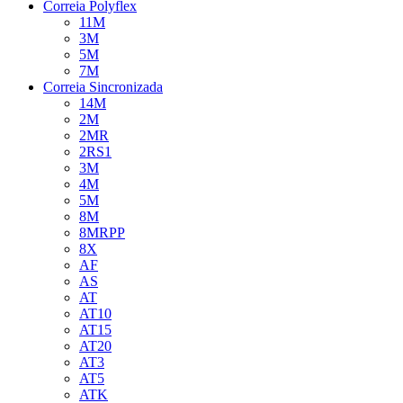
Correia Polyflex
11M
3M
5M
7M
Correia Sincronizada
14M
2M
2MR
2RS1
3M
4M
5M
8M
8MRPP
8X
AF
AS
AT
AT10
AT15
AT20
AT3
AT5
ATK