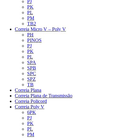
PJ
PK
PL
PM
TB2
Correia Micro V – Poly V
PH
PINOS
PJ
PK
PL
SPA
SPB
SPC
SPZ
TB
Correia Plana
Correia Plana de Transmissão
Correia Policord
Correia Poly V
6PK
PJ
PK
PL
PM