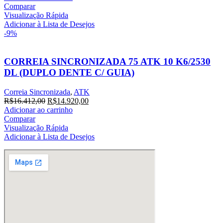
original
atual
Comparar
era:
é:
Visualização Rápida
R$14.236,20.
R$12.942,00.
Adicionar à Lista de Desejos
-9%
CORREIA SINCRONIZADA 75 ATK 10 K6/2530
DL (DUPLO DENTE C/ GUIA)
Correia Sincronizada
,
ATK
O
O
R$
16.412,00
R$
14.920,00
preço
preço
Adicionar ao carrinho
original
atual
Comparar
era:
é:
Visualização Rápida
R$16.412,00.
R$14.920,00.
Adicionar à Lista de Desejos