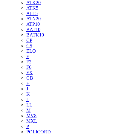
ATK20
ATK5
ATL5
ATN20
ATP10
BAT10
BATK10
CP
CS
ELO
F
F2
F6
FX
GB
H
J
K
L
LL
M
MV8
MXL
P
POLICORD