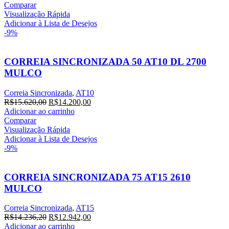
original
atual
Comparar
era:
é:
Visualização Rápida
R$14.960,00.
R$13.600,00.
Adicionar à Lista de Desejos
-9%
CORREIA SINCRONIZADA 50 AT10 DL 2700
MULCO
Correia Sincronizada
,
AT10
O
O
R$
15.620,00
R$
14.200,00
preço
preço
Adicionar ao carrinho
original
atual
Comparar
era:
é:
Visualização Rápida
R$15.620,00.
R$14.200,00.
Adicionar à Lista de Desejos
-9%
CORREIA SINCRONIZADA 75 AT15 2610
MULCO
Correia Sincronizada
,
AT15
O
O
R$
14.236,20
R$
12.942,00
preço
preço
Adicionar ao carrinho