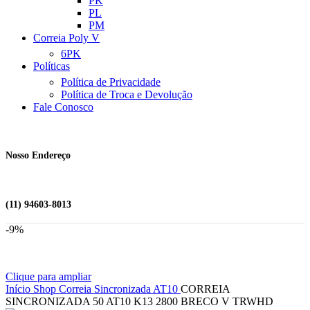
PK
PL
PM
Correia Poly V
6PK
Políticas
Política de Privacidade
Política de Troca e Devolução
Fale Conosco
Nosso Endereço
(11) 94603-8013
-9%
Clique para ampliar
Início
Shop
Correia Sincronizada
AT10
CORREIA
SINCRONIZADA 50 AT10 K13 2800 BRECO V TRWHD