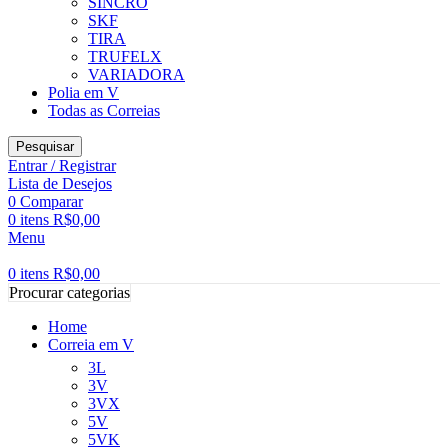
SINCRO
SKF
TIRA
TRUFELX
VARIADORA
Polia em V
Todas as Correias
Pesquisar
Entrar / Registrar
Lista de Desejos
0
Comparar
0
itens
R$
0,00
Menu
0
itens
R$
0,00
Procurar categorias
Home
Correia em V
3L
3V
3VX
5V
5VK