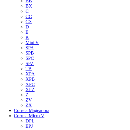
BB
BX
C
CC
CX
D
E
K
Mini V
SPA
SPB
SPC
SPZ
TB
XPA
XPB
XPC
XPZ
Z
ZV
ZX
Correia Mageadora
Correia Micro V
DPL
EPJ