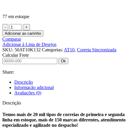
77 em estoque
CORREIA
SINCRONIZADA
Adicionar ao carrinho
50
Comparar
AT10
Adicionar à Lista de Desejos
K13
SKU:
50AT10K132
Categorias:
AT10
,
Correia Sincronizada
2800
Calcular Frete
BRECO
Ok
V
TRWHD
Share:
quantidade
Descrição
Informação adicional
Avaliações (0)
Descrição
Temos mais de 20 mil tipos de correias de primeira e segunda
linha em estoque, mais de 150 marcas diferentes, atendimento
especializado e agilizade no despacho!