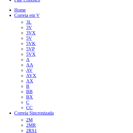
Home
Correia em V
3L
3V
3VX
5V
5VK
5VP
5VX
A
AA
AV
AVX
AX
B
BB
BX
C
CC
Correia Sincronizada
2M
2MR
2RS1