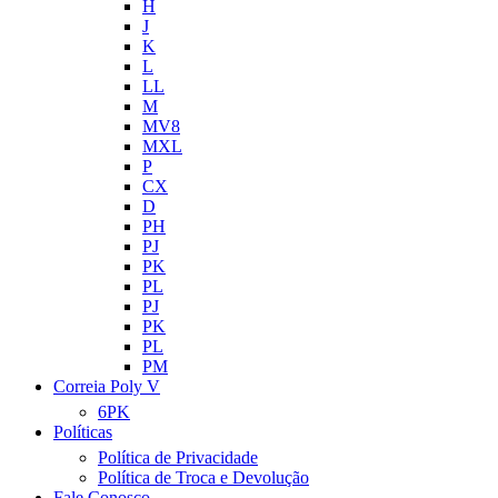
H
J
K
L
LL
M
MV8
MXL
P
CX
D
PH
PJ
PK
PL
PJ
PK
PL
PM
Correia Poly V
6PK
Políticas
Política de Privacidade
Política de Troca e Devolução
Fale Conosco