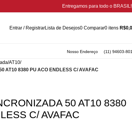
Entregamos para todo o BRASIL!
Entrar / Registrar
Lista de Desejos
0
Comparar
0
itens
R$
0,
Nosso Endereço
(11) 94603-80
zada
AT10
0 AT10 8380 PU ACO ENDLESS C/ AVAFAC
NCRONIZADA 50 AT10 8380
LESS C/ AVAFAC