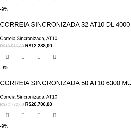
-9%
CORREIA SINCRONIZADA 32 AT10 DL 4000
Correia Sincronizada
,
AT10
R$
12.288,00
R$
13.516,80
-9%
CORREIA SINCRONIZADA 50 AT10 6300 M
Correia Sincronizada
,
AT10
R$
20.700,00
R$
22.770,00
-9%