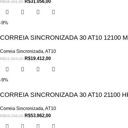
R$
31.056,00
R$
34.161,60
-9%
CORREIA SINCRONIZADA 30 AT10 12100 
Correia Sincronizada
,
AT10
R$
19.412,00
R$
21.353,20
-9%
CORREIA SINCRONIZADA 30 AT10 21100 
Correia Sincronizada
,
AT10
R$
53.862,00
R$
59.248,20