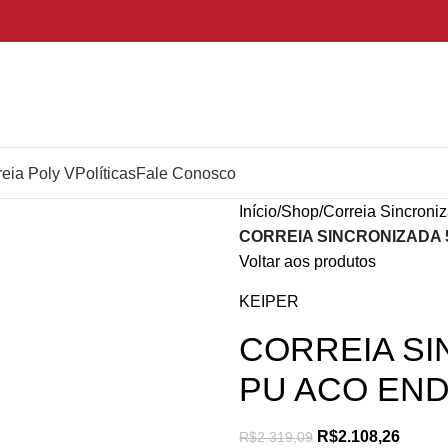
reia Poly V
Políticas
Fale Conosco
Início
Shop
Correia Sincroni
CORREIA SINCRONIZADA 5
Voltar aos produtos
KEIPER
CORREIA SI
PU ACO END
R$
2.108,26
R$
2.319,09