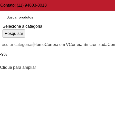
Contato: (11) 94603-8013
Selecione a categoria
Pesquisar
rocurar categorias
Home
Correia em V
Correia Sincronizada
Cor
-9%
Clique para ampliar