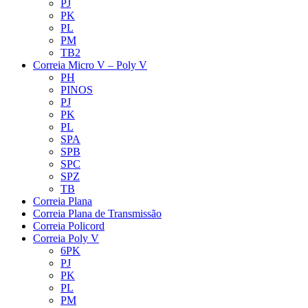
PJ
PK
PL
PM
TB2
Correia Micro V – Poly V
PH
PINOS
PJ
PK
PL
SPA
SPB
SPC
SPZ
TB
Correia Plana
Correia Plana de Transmissão
Correia Policord
Correia Poly V
6PK
PJ
PK
PL
PM