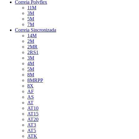
Correia Polyflex
11M
3M
5M
7M
Correia Sincronizada
14M
2M
2MR
2RS1
3M
4M
5M
8M
8MRPP
8X
AF
AS
AT
AT10
AT15
AT20
AT3
AT5
ATK