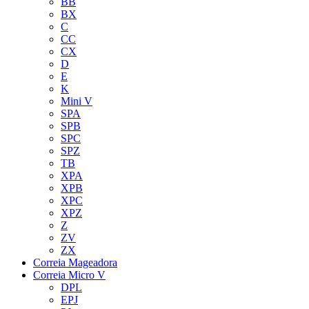
BB
BX
C
CC
CX
D
E
K
Mini V
SPA
SPB
SPC
SPZ
TB
XPA
XPB
XPC
XPZ
Z
ZV
ZX
Correia Mageadora
Correia Micro V
DPL
EPJ