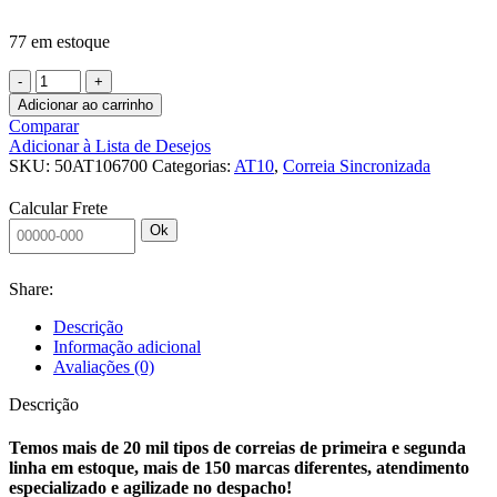
77 em estoque
CORREIA
SINCRONIZADA
Adicionar ao carrinho
50
Comparar
AT10
Adicionar à Lista de Desejos
6700
SKU:
50AT106700
Categorias:
AT10
,
Correia Sincronizada
PU
A?
Calcular Frete
O
Ok
J
C/
AVAFAC
Share:
TT
6,5MM
Descrição
quantidade
Informação adicional
Avaliações (0)
Descrição
Temos mais de 20 mil tipos de correias de primeira e segunda
linha em estoque, mais de 150 marcas diferentes, atendimento
especializado e agilizade no despacho!