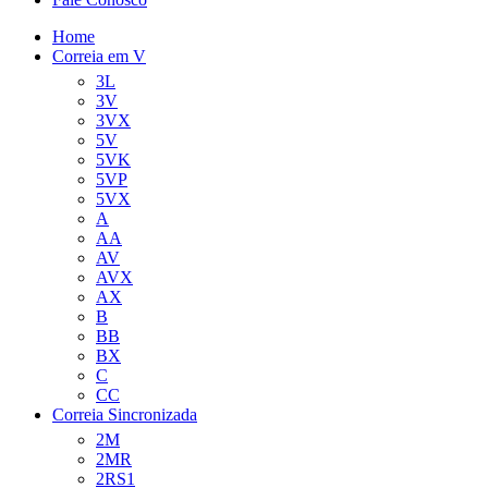
Home
Correia em V
3L
3V
3VX
5V
5VK
5VP
5VX
A
AA
AV
AVX
AX
B
BB
BX
C
CC
Correia Sincronizada
2M
2MR
2RS1