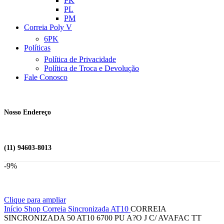
PK
PL
PM
Correia Poly V
6PK
Políticas
Política de Privacidade
Política de Troca e Devolução
Fale Conosco
Nosso Endereço
(11) 94603-8013
-9%
Clique para ampliar
Início
Shop
Correia Sincronizada
AT10
CORREIA
SINCRONIZADA 50 AT10 6700 PU A?O J C/ AVAFAC TT