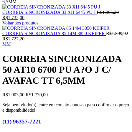
6,5MM
O
CORREIA SINCRONIZADA 33 XH 6445 PU J
R$
1.905,20
O
preço
R$
1.732,00
preço
origina
Voltar aos produtos
atual
era:
é:
R$1.90
O
CORREIA SINCRONIZADA 85 14M 3850 KEIPER
R$
1.899,92
R$1.732,00.
O
pr
R$
1.727,20
preço
or
MM
atual
er
é:
R
CORREIA SINCRONIZADA
R$1.727,20.
50 AT10 6700 PU A?O J C/
AVAFAC TT 6,5MM
O
O
R$
1.903,00
R$
1.730,00
preço
preço
Seja bem vindo(a), entre em contato conosco para confirmar o preço
original
atual
e disponibilidade!
era:
é:
R$1.903,00.
R$1.730,00.
(11) 96357-7221