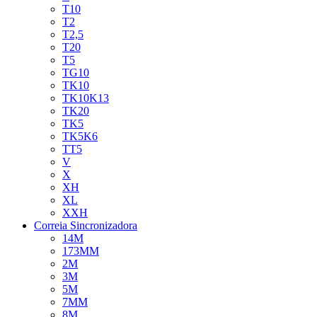
T10
T2
T2,5
T20
T5
TG10
TK10
TK10K13
TK20
TK5
TK5K6
TT5
V
X
XH
XL
XXH
Correia Sincronizadora
14M
173MM
2M
3M
5M
7MM
8M