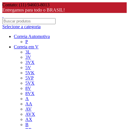
Contato: (11) 94603-8013
Entregamos para todo o BRASIL!
Selecione a categoria
Correia Automotiva
P
Correia em V
3L
3V
3VX
5V
5VK
5VP
5VX
8V
8VX
A
AA
AV
AVX
AX
B