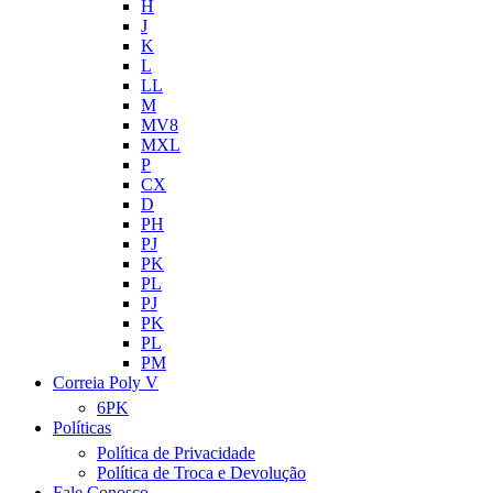
H
J
K
L
LL
M
MV8
MXL
P
CX
D
PH
PJ
PK
PL
PJ
PK
PL
PM
Correia Poly V
6PK
Políticas
Política de Privacidade
Política de Troca e Devolução
Fale Conosco