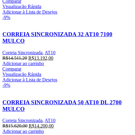
original
atual
Comparar
era:
é:
Visualização Rápida
R$42.270,80.
R$38.428,00.
Adicionar à Lista de Desejos
-9%
CORREIA SINCRONIZADA 32 AT10 7100
MULCO
Correia Sincronizada
,
AT10
O
O
R$
14.511,20
R$
13.192,00
preço
preço
Adicionar ao carrinho
original
atual
Comparar
era:
é:
Visualização Rápida
R$14.511,20.
R$13.192,00.
Adicionar à Lista de Desejos
-9%
CORREIA SINCRONIZADA 50 AT10 DL 2700
MULCO
Correia Sincronizada
,
AT10
O
O
R$
15.620,00
R$
14.200,00
preço
preço
Adicionar ao carrinho