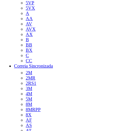
5VP
5VX
A
AA
AV
AVX
AX
B
BB
BX
C
CC
Correia Sincronizada
2M
2MR
2RS1
3M
4M
5M
8M
8MRPP
8X
AF
AS
AT