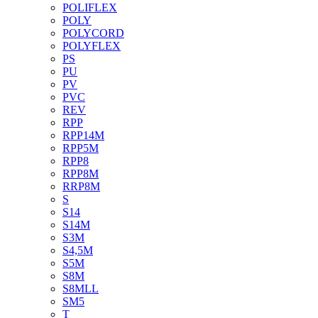
POLIFLEX
POLY
POLYCORD
POLYFLEX
PS
PU
PV
PVC
REV
RPP
RPP14M
RPP5M
RPP8
RPP8M
RRP8M
S
S14
S14M
S3M
S4,5M
S5M
S8M
S8MLL
SM5
T