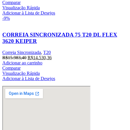
original
atual
Comparar
era:
é:
Visualização Rápida
R$16.412,00.
R$14.920,00.
Adicionar à Lista de Desejos
-9%
CORREIA SINCRONIZADA 75 T20 DL FLEX
3620 KEIPER
Correia Sincronizada
,
T20
O
O
R$
15.983,40
R$
14.530,36
preço
preço
Adicionar ao carrinho
original
atual
Comparar
era:
é:
Visualização Rápida
R$15.983,40.
R$14.530,36.
Adicionar à Lista de Desejos