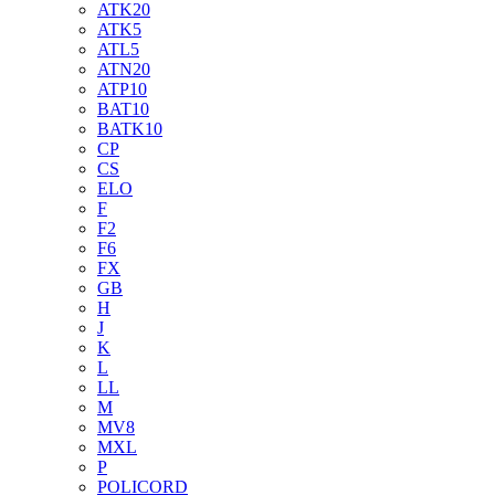
ATK20
ATK5
ATL5
ATN20
ATP10
BAT10
BATK10
CP
CS
ELO
F
F2
F6
FX
GB
H
J
K
L
LL
M
MV8
MXL
P
POLICORD