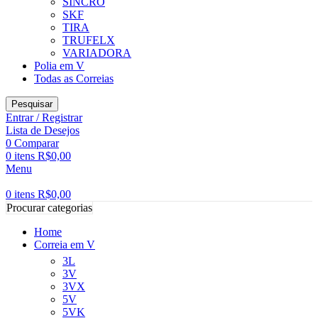
SINCRO
SKF
TIRA
TRUFELX
VARIADORA
Polia em V
Todas as Correias
Pesquisar
Entrar / Registrar
Lista de Desejos
0
Comparar
0
itens
R$
0,00
Menu
0
itens
R$
0,00
Procurar categorias
Home
Correia em V
3L
3V
3VX
5V
5VK