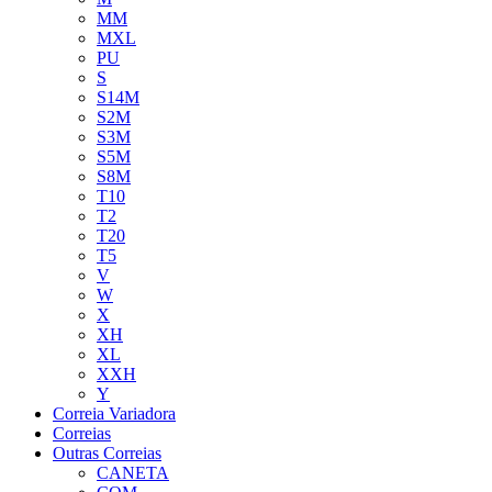
MM
MXL
PU
S
S14M
S2M
S3M
S5M
S8M
T10
T2
T20
T5
V
W
X
XH
XL
XXH
Y
Correia Variadora
Correias
Outras Correias
CANETA