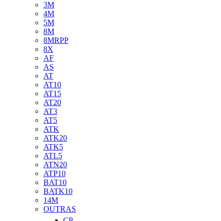
3M
4M
5M
8M
8MRPP
8X
AF
AS
AT
AT10
AT15
AT20
AT3
AT5
ATK
ATK20
ATK5
ATL5
ATN20
ATP10
BAT10
BATK10
14M
OUTRAS
CP