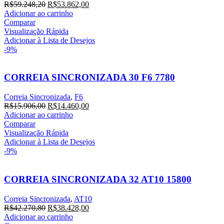
O
O
R$
59.248,20
R$
53.862,00
preço
preço
Adicionar ao carrinho
original
atual
Comparar
era:
é:
Visualização Rápida
R$59.248,20.
R$53.862,00.
Adicionar à Lista de Desejos
-9%
CORREIA SINCRONIZADA 30 F6 7780
Correia Sincronizada
,
F6
O
O
R$
15.906,00
R$
14.460,00
preço
preço
Adicionar ao carrinho
original
atual
Comparar
era:
é:
Visualização Rápida
R$15.906,00.
R$14.460,00.
Adicionar à Lista de Desejos
-9%
CORREIA SINCRONIZADA 32 AT10 15800
Correia Sincronizada
,
AT10
O
O
R$
42.270,80
R$
38.428,00
preço
preço
Adicionar ao carrinho