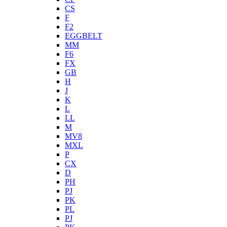
CS
F
F2
EGGBELT
MM
F6
FX
GB
H
J
K
L
LL
M
MV8
MXL
P
CX
D
PH
PJ
PK
PL
PJ