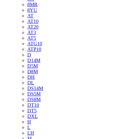
8MR
8YU
AT
AT10
AT20
AT3
AT5
ATG10
ATP10
D
D14M
D5M
D8M
DH
DL
DS14M
DS5M
DS8M
DT10
DT5
DXL
H
L
LH
M