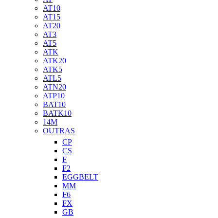
AT10
AT15
AT20
AT3
AT5
ATK
ATK20
ATK5
ATL5
ATN20
ATP10
BAT10
BATK10
14M
OUTRAS
CP
CS
F
F2
EGGBELT
MM
F6
FX
GB