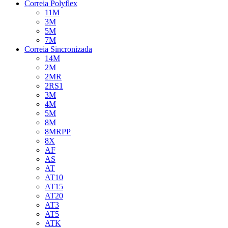
Correia Polyflex
11M
3M
5M
7M
Correia Sincronizada
14M
2M
2MR
2RS1
3M
4M
5M
8M
8MRPP
8X
AF
AS
AT
AT10
AT15
AT20
AT3
AT5
ATK