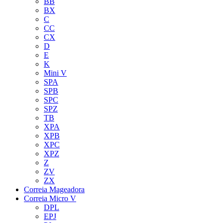
BB
BX
C
CC
CX
D
E
K
Mini V
SPA
SPB
SPC
SPZ
TB
XPA
XPB
XPC
XPZ
Z
ZV
ZX
Correia Mageadora
Correia Micro V
DPL
EPJ