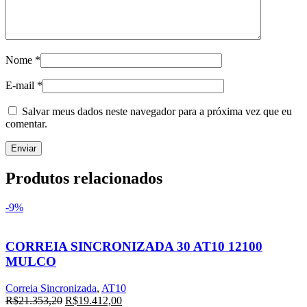
Nome
*
E-mail
*
Salvar meus dados neste navegador para a próxima vez que eu
comentar.
Produtos relacionados
-9%
CORREIA SINCRONIZADA 30 AT10 12100
MULCO
Correia Sincronizada
,
AT10
O
O
R$
21.353,20
R$
19.412,00