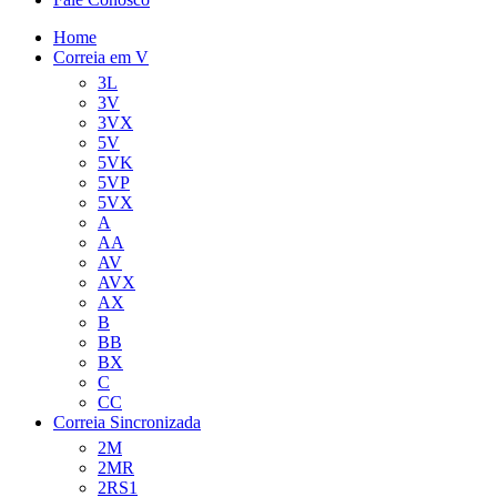
Home
Correia em V
3L
3V
3VX
5V
5VK
5VP
5VX
A
AA
AV
AVX
AX
B
BB
BX
C
CC
Correia Sincronizada
2M
2MR
2RS1