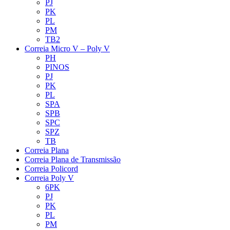
PJ
PK
PL
PM
TB2
Correia Micro V – Poly V
PH
PINOS
PJ
PK
PL
SPA
SPB
SPC
SPZ
TB
Correia Plana
Correia Plana de Transmissão
Correia Policord
Correia Poly V
6PK
PJ
PK
PL
PM