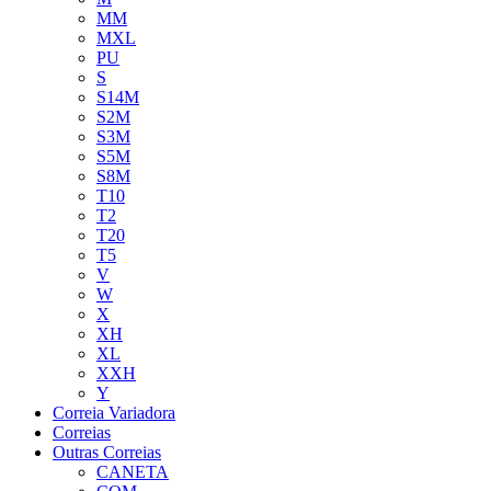
MM
MXL
PU
S
S14M
S2M
S3M
S5M
S8M
T10
T2
T20
T5
V
W
X
XH
XL
XXH
Y
Correia Variadora
Correias
Outras Correias
CANETA