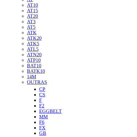
AT10
AT15
AT20
AT3
AT5
ATK
ATK20
ATK5
ATL5
ATN20
ATP10
BAT10
BATK10
14M
OUTRAS
CP
CS
F
F2
EGGBELT
MM
F6
FX
GB