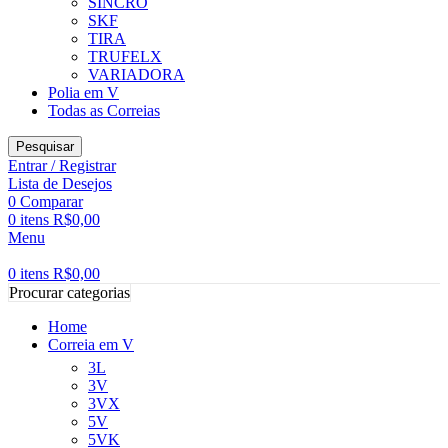
SINCRO
SKF
TIRA
TRUFELX
VARIADORA
Polia em V
Todas as Correias
Pesquisar
Entrar / Registrar
Lista de Desejos
0
Comparar
0
itens
R$
0,00
Menu
0
itens
R$
0,00
Procurar categorias
Home
Correia em V
3L
3V
3VX
5V
5VK