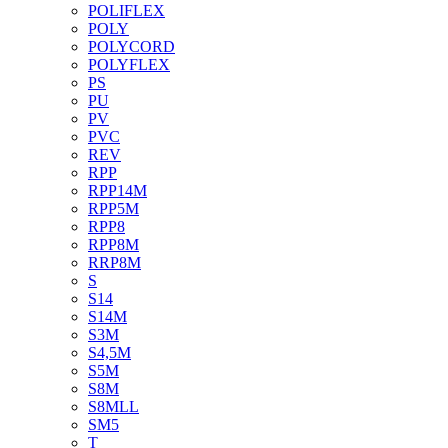
POLIFLEX
POLY
POLYCORD
POLYFLEX
PS
PU
PV
PVC
REV
RPP
RPP14M
RPP5M
RPP8
RPP8M
RRP8M
S
S14
S14M
S3M
S4,5M
S5M
S8M
S8MLL
SM5
T