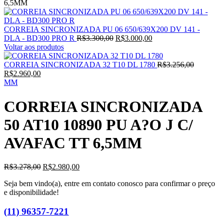
6,5MM
CORREIA SINCRONIZADA PU 06 650/639X200 DV 141 -
O
O
DLA - BD300 PRO R
R$
3.300,00
R$
3.000,00
preço
preço
Voltar aos produtos
original
atual
era:
é:
O
CORREIA SINCRONIZADA 32 T10 DL 1780
R$
3.256,00
O
R$3.300,00.
R$3.000,00.
preço
R$
2.960,00
preço
original
MM
atual
era:
é:
R$3.256
CORREIA SINCRONIZADA
R$2.960,00.
50 AT10 10890 PU A?O J C/
AVAFAC TT 6,5MM
O
O
R$
3.278,00
R$
2.980,00
preço
preço
Seja bem vindo(a), entre em contato conosco para confirmar o preço
original
atual
e disponibilidade!
era:
é:
R$3.278,00.
R$2.980,00.
(11) 96357-7221