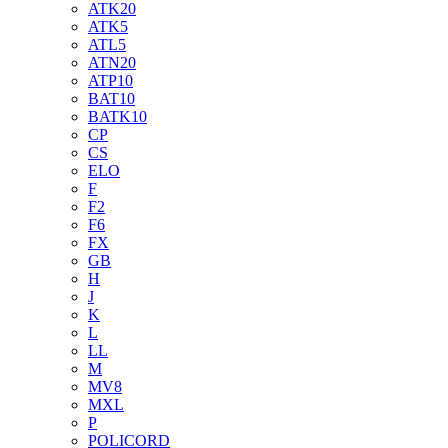
ATK20
ATK5
ATL5
ATN20
ATP10
BAT10
BATK10
CP
CS
ELO
F
F2
F6
FX
GB
H
J
K
L
LL
M
MV8
MXL
P
POLICORD