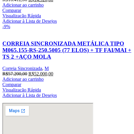
preço
preço
Adicionar ao carrinho
original
atual
Comparar
era:
é:
Visualização Rápida
R$16.412,00.
R$14.920,00.
Adicionar à Lista de Desejos
-9%
CORREIA SINCRONIZADA METÁLICA TIPO
M065.155-RS-250.5005 (77 ELOS) + TF FAI/MAI +
TS 2 +AÇO MOLA
Correia Sincronizada
,
M
O
O
R$
57.200,00
R$
52.000,00
preço
preço
Adicionar ao carrinho
original
atual
Comparar
era:
é:
Visualização Rápida
R$57.200,00.
R$52.000,00.
Adicionar à Lista de Desejos