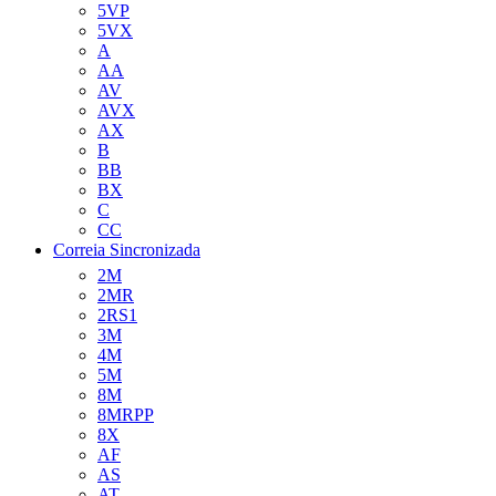
5VP
5VX
A
AA
AV
AVX
AX
B
BB
BX
C
CC
Correia Sincronizada
2M
2MR
2RS1
3M
4M
5M
8M
8MRPP
8X
AF
AS
AT