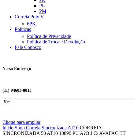
PK
PL
PM
Correia Poly V
6PK
Políticas
Política de Privacidade
Política de Troca e Devolução
Fale Conosco
Nosso Endereço
(11) 94603-8013
-9%
Clique para ampliar
Início
Shop
Correia Sincronizada
AT10
CORREIA
SINCRONIZADA 50 AT10 10890 PU A?O J C/ AVAFAC TT