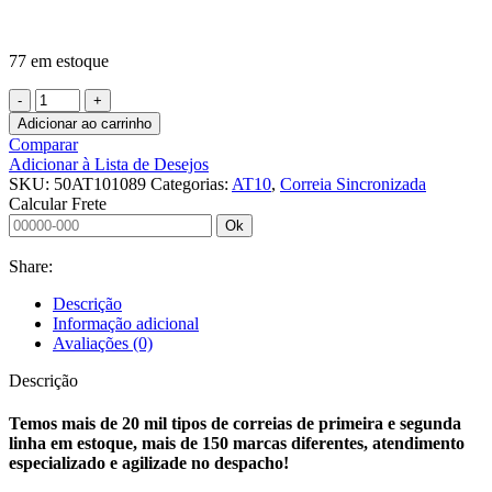
77 em estoque
CORREIA
SINCRONIZADA
Adicionar ao carrinho
50
Comparar
AT10
Adicionar à Lista de Desejos
10890
SKU:
50AT101089
Categorias:
AT10
,
Correia Sincronizada
PU
Calcular Frete
A?
Ok
O
J
Share:
C/
AVAFAC
Descrição
TT
Informação adicional
6,5MM
Avaliações (0)
quantidade
Descrição
Temos mais de 20 mil tipos de correias de primeira e segunda
linha em estoque, mais de 150 marcas diferentes, atendimento
especializado e agilizade no despacho!