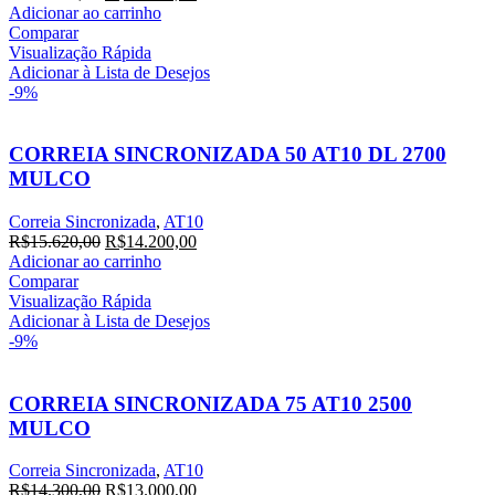
preço
preço
Adicionar ao carrinho
original
atual
Comparar
era:
é:
Visualização Rápida
R$22.770,00.
R$20.700,00.
Adicionar à Lista de Desejos
-9%
CORREIA SINCRONIZADA 50 AT10 DL 2700
MULCO
Correia Sincronizada
,
AT10
O
O
R$
15.620,00
R$
14.200,00
preço
preço
Adicionar ao carrinho
original
atual
Comparar
era:
é:
Visualização Rápida
R$15.620,00.
R$14.200,00.
Adicionar à Lista de Desejos
-9%
CORREIA SINCRONIZADA 75 AT10 2500
MULCO
Correia Sincronizada
,
AT10
O
O
R$
14.300,00
R$
13.000,00