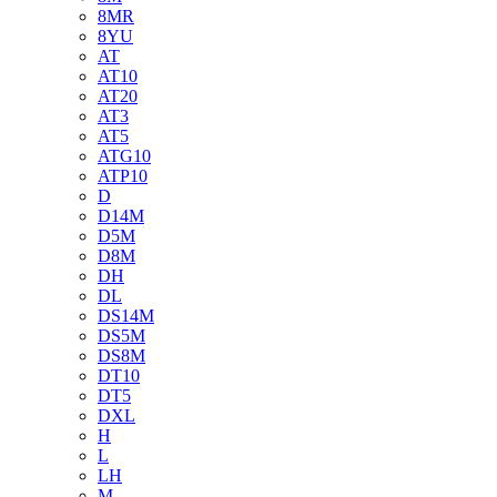
8MR
8YU
AT
AT10
AT20
AT3
AT5
ATG10
ATP10
D
D14M
D5M
D8M
DH
DL
DS14M
DS5M
DS8M
DT10
DT5
DXL
H
L
LH
M