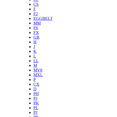
CS
F
F2
EGGBELT
MM
F6
FX
GB
H
J
K
L
LL
M
MV8
MXL
P
CX
D
PH
PJ
PK
PL
PJ