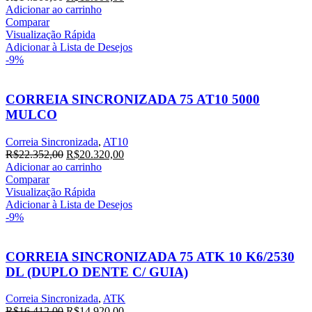
preço
preço
Adicionar ao carrinho
original
atual
Comparar
era:
é:
Visualização Rápida
R$14.300,00.
R$13.000,00.
Adicionar à Lista de Desejos
-9%
CORREIA SINCRONIZADA 75 AT10 5000
MULCO
Correia Sincronizada
,
AT10
O
O
R$
22.352,00
R$
20.320,00
preço
preço
Adicionar ao carrinho
original
atual
Comparar
era:
é:
Visualização Rápida
R$22.352,00.
R$20.320,00.
Adicionar à Lista de Desejos
-9%
CORREIA SINCRONIZADA 75 ATK 10 K6/2530
DL (DUPLO DENTE C/ GUIA)
Correia Sincronizada
,
ATK
O
O
R$
16.412,00
R$
14.920,00