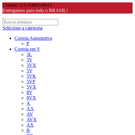
Contato: (11) 94603-8013
Entregamos para todo o BRASIL!
Selecione a categoria
Correia Automotiva
P
Correia em V
3L
3V
3VX
5V
5VK
5VP
5VX
8V
8VX
A
AA
AV
AVX
AX
B