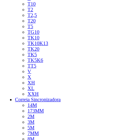
T10
T2
T2,5
T20
T5
TG10
TK10
TK10K13
TK20
TK5
TK5K6
TT5
V
X
XH
XL
XXH
Correia Sincronizadora
14M
173MM
2M
3M
5M
7MM
8M