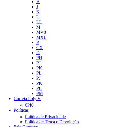
H
J
K
L
LL
M
MV8
MXL
P
CX
D
PH
PJ
PK
PL
PJ
PK
PL
PM
Correia Poly V
6PK
Políticas
Política de Privacidade
Política de Troca e Devolução
Fale Conosco