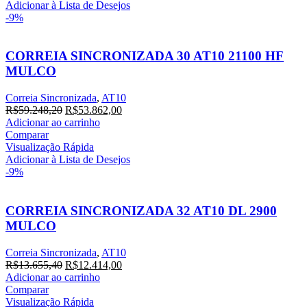
R$32.381,80.
R$29.438,00.
Adicionar à Lista de Desejos
-9%
CORREIA SINCRONIZADA 30 AT10 21100 HF
MULCO
Correia Sincronizada
,
AT10
O
O
R$
59.248,20
R$
53.862,00
preço
preço
Adicionar ao carrinho
original
atual
Comparar
era:
é:
Visualização Rápida
R$59.248,20.
R$53.862,00.
Adicionar à Lista de Desejos
-9%
CORREIA SINCRONIZADA 32 AT10 DL 2900
MULCO
Correia Sincronizada
,
AT10
O
O
R$
13.655,40
R$
12.414,00
preço
preço
Adicionar ao carrinho
original
atual
Comparar
era:
é:
Visualização Rápida