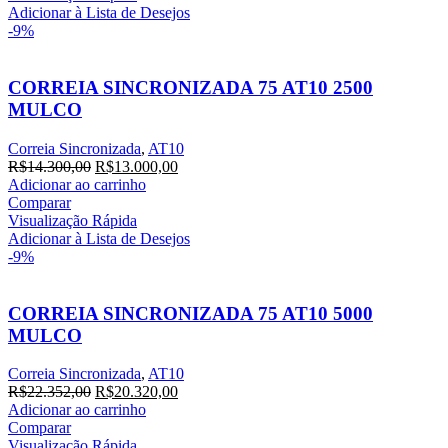
R$15.620,00.
R$14.200,00.
Adicionar à Lista de Desejos
-9%
CORREIA SINCRONIZADA 75 AT10 2500
MULCO
Correia Sincronizada
,
AT10
O
O
R$
14.300,00
R$
13.000,00
preço
preço
Adicionar ao carrinho
original
atual
Comparar
era:
é:
Visualização Rápida
R$14.300,00.
R$13.000,00.
Adicionar à Lista de Desejos
-9%
CORREIA SINCRONIZADA 75 AT10 5000
MULCO
Correia Sincronizada
,
AT10
O
O
R$
22.352,00
R$
20.320,00
preço
preço
Adicionar ao carrinho
original
atual
Comparar
era:
é:
Visualização Rápida