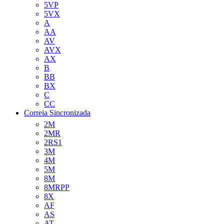
5VP
5VX
A
AA
AV
AVX
AX
B
BB
BX
C
CC
Correia Sincronizada
2M
2MR
2RS1
3M
4M
5M
8M
8MRPP
8X
AF
AS
AT