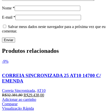
Nome
*
E-mail
*
Salvar meus dados neste navegador para a próxima vez que eu
comentar.
Produtos relacionados
-9%
CORREIA SINCRONIZADA 25 AT10 14700 C/
EMENDA
Correia Sincronizada
,
AT10
O
O
R$
32.381,80
R$
29.438,00
preço
preço
Adicionar ao carrinho
original
atual
Comparar
era:
é:
Visualização Rápida