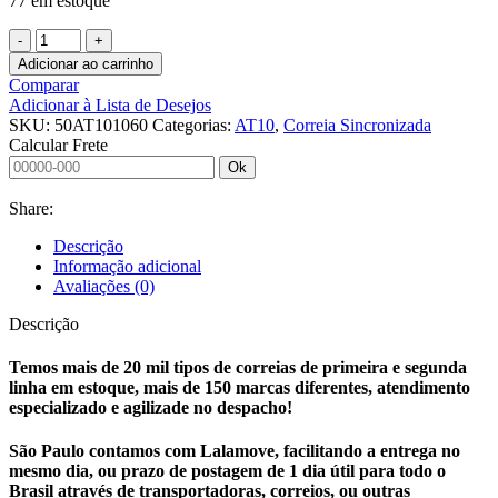
77 em estoque
CORREIA
SINCRONIZADA
Adicionar ao carrinho
50
Comparar
AT10
Adicionar à Lista de Desejos
1060
SKU:
50AT101060
Categorias:
AT10
,
Correia Sincronizada
MULCO
Calcular Frete
quantidade
Ok
Share:
Descrição
Informação adicional
Avaliações (0)
Descrição
Temos mais de 20 mil tipos de correias de primeira e segunda
linha em estoque, mais de 150 marcas diferentes, atendimento
especializado e agilizade no despacho!
São Paulo contamos com Lalamove, facilitando a entrega no
mesmo dia, ou prazo de postagem de 1 dia útil para todo o
Brasil através de transportadoras, correios, ou outras