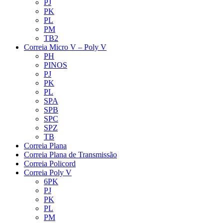
PJ
PK
PL
PM
TB2
Correia Micro V – Poly V
PH
PINOS
PJ
PK
PL
SPA
SPB
SPC
SPZ
TB
Correia Plana
Correia Plana de Transmissão
Correia Policord
Correia Poly V
6PK
PJ
PK
PL
PM