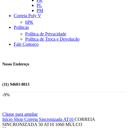
PK
PL
PM
Correia Poly V
6PK
Políticas
Política de Privacidade
Política de Troca e Devolução
Fale Conosco
Nosso Endereço
(11) 94603-8013
-9%
Clique para ampliar
Início
Shop
Correia Sincronizada
AT10
CORREIA
SINCRONIZADA 50 AT10 1060 MULCO