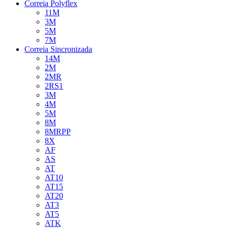
Correia Polyflex
11M
3M
5M
7M
Correia Sincronizada
14M
2M
2MR
2RS1
3M
4M
5M
8M
8MRPP
8X
AF
AS
AT
AT10
AT15
AT20
AT3
AT5
ATK