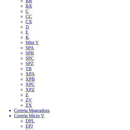
BB
BX
C
CC
CX
D
E
K
Mini V
SPA
SPB
SPC
SPZ
TB
XPA
XPB
XPC
XPZ
Z
ZV
ZX
Correia Mageadora
Correia Micro V
DPL
EPJ