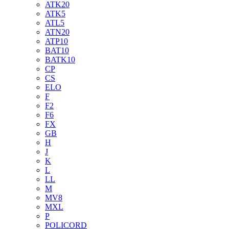
ATK20
ATK5
ATL5
ATN20
ATP10
BAT10
BATK10
CP
CS
ELO
F
F2
F6
FX
GB
H
J
K
L
LL
M
MV8
MXL
P
POLICORD