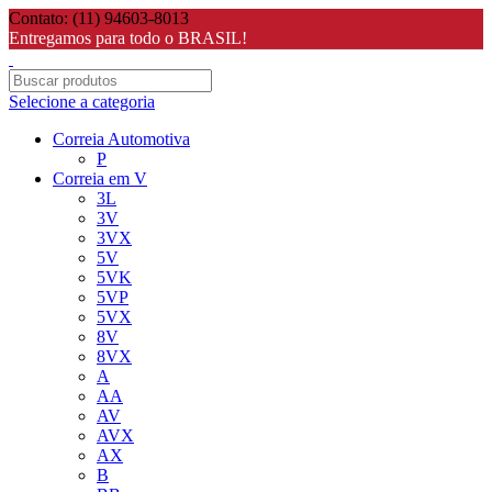
Contato: (11) 94603-8013
Entregamos para todo o BRASIL!
Selecione a categoria
Correia Automotiva
P
Correia em V
3L
3V
3VX
5V
5VK
5VP
5VX
8V
8VX
A
AA
AV
AVX
AX
B