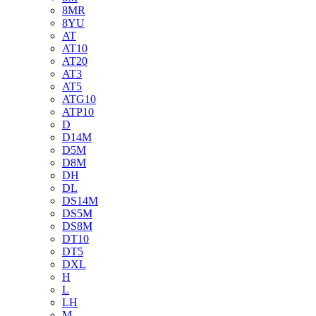
8MR
8YU
AT
AT10
AT20
AT3
AT5
ATG10
ATP10
D
D14M
D5M
D8M
DH
DL
DS14M
DS5M
DS8M
DT10
DT5
DXL
H
L
LH
M