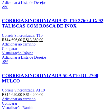
R$13.655,40.
R$12.414,00.
Adicionar à Lista de Desejos
-9%
CORREIA SINCRONIZADA 32 T10 2760 J C/ 92
TALISCAS COM ROSCA DE INOX
Correia Sincronizada
,
T10
O
O
R$
14.696,00
R$
13.360,00
preço
preço
Adicionar ao carrinho
original
atual
Comparar
era:
é:
Visualização Rápida
R$14.696,00.
R$13.360,00.
Adicionar à Lista de Desejos
-9%
CORREIA SINCRONIZADA 50 AT10 DL 2700
MULCO
Correia Sincronizada
,
AT10
O
O
R$
15.620,00
R$
14.200,00
preço
preço
Adicionar ao carrinho
original
atual
Comparar
era:
é:
Visualização Rápida