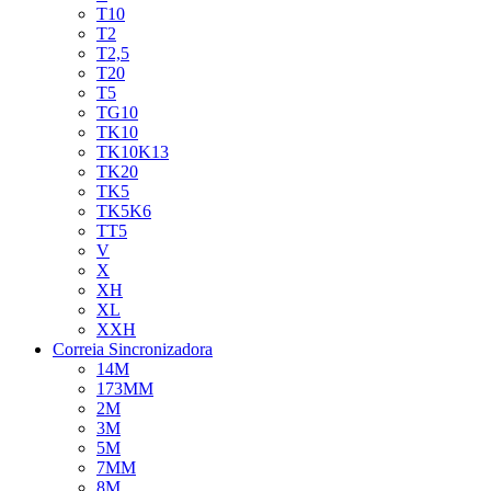
T10
T2
T2,5
T20
T5
TG10
TK10
TK10K13
TK20
TK5
TK5K6
TT5
V
X
XH
XL
XXH
Correia Sincronizadora
14M
173MM
2M
3M
5M
7MM
8M