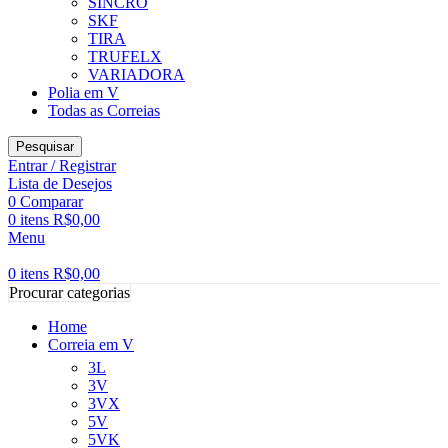
SINCRO
SKF
TIRA
TRUFELX
VARIADORA
Polia em V
Todas as Correias
Pesquisar
Entrar / Registrar
Lista de Desejos
0
Comparar
0
itens
R$
0,00
Menu
0
itens
R$
0,00
Procurar categorias
Home
Correia em V
3L
3V
3VX
5V
5VK