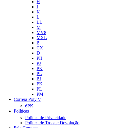
H
J
K
L
LL
M
MV8
MXL
P
CX
D
PH
PJ
PK
PL
PJ
PK
PL
PM
Correia Poly V
6PK
Políticas
Política de Privacidade
Política de Troca e Devolução
Fale Conosco