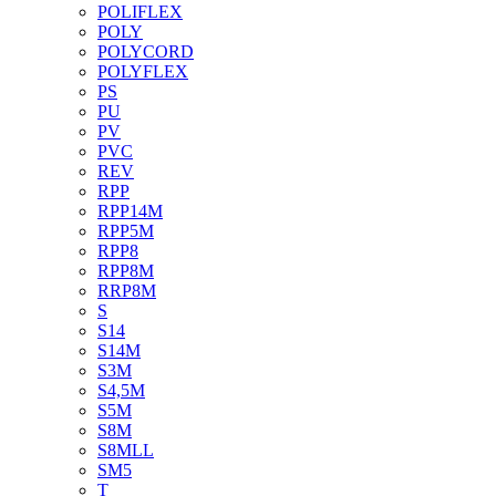
POLIFLEX
POLY
POLYCORD
POLYFLEX
PS
PU
PV
PVC
REV
RPP
RPP14M
RPP5M
RPP8
RPP8M
RRP8M
S
S14
S14M
S3M
S4,5M
S5M
S8M
S8MLL
SM5
T