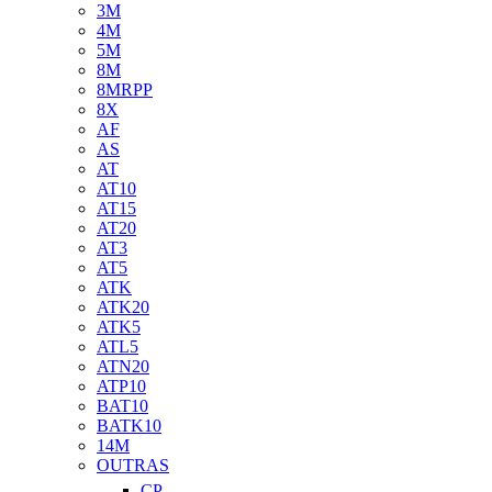
3M
4M
5M
8M
8MRPP
8X
AF
AS
AT
AT10
AT15
AT20
AT3
AT5
ATK
ATK20
ATK5
ATL5
ATN20
ATP10
BAT10
BATK10
14M
OUTRAS
CP