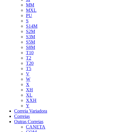
MM
MXL
PU
S
S14M
S2M
S3M
S5M
S8M
T10
T2
T20
T5
V
W
X
XH
XL
XXH
Y
Correia Variadora
Correias
Outras Correias
CANETA