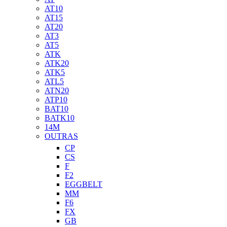
AT10
AT15
AT20
AT3
AT5
ATK
ATK20
ATK5
ATL5
ATN20
ATP10
BAT10
BATK10
14M
OUTRAS
CP
CS
F
F2
EGGBELT
MM
F6
FX
GB