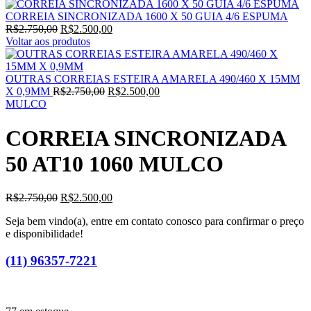
CORREIA SINCRONIZADA 1600 X 50 GUIA 4/6 ESPUMA
O
O
R$
2.750,00
R$
2.500,00
preço
preço
Voltar aos produtos
original
atual
era:
é:
R$2.750,00.
R$2.500,00.
OUTRAS CORREIAS ESTEIRA AMARELA 490/460 X 15MM
O
O
X 0,9MM
R$
2.750,00
R$
2.500,00
preço
preço
MULCO
original
atual
era:
é:
CORREIA SINCRONIZADA
R$2.750,00.
R$2.500,00.
50 AT10 1060 MULCO
O
O
R$
2.750,00
R$
2.500,00
preço
preço
Seja bem vindo(a), entre em contato conosco para confirmar o preço
original
atual
e disponibilidade!
era:
é:
R$2.750,00.
R$2.500,00.
(11) 96357-7221