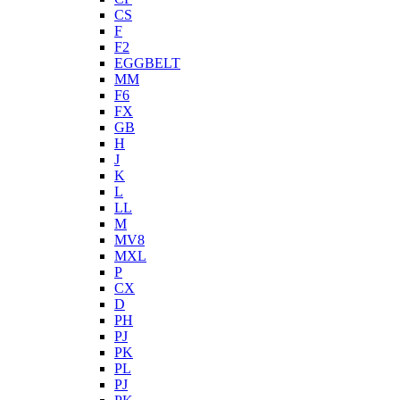
CS
F
F2
EGGBELT
MM
F6
FX
GB
H
J
K
L
LL
M
MV8
MXL
P
CX
D
PH
PJ
PK
PL
PJ