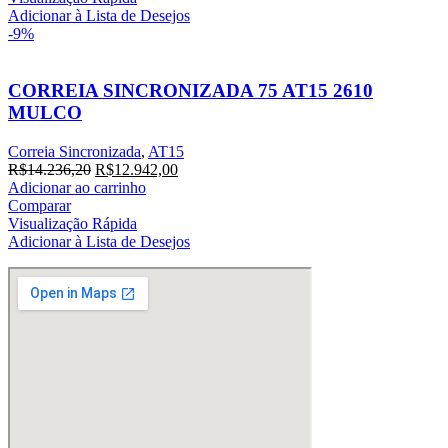
R$22.352,00.
R$20.320,00.
Adicionar à Lista de Desejos
-9%
CORREIA SINCRONIZADA 75 AT15 2610
MULCO
Correia Sincronizada
,
AT15
O
O
R$
14.236,20
R$
12.942,00
preço
preço
Adicionar ao carrinho
original
atual
Comparar
era:
é:
Visualização Rápida
R$14.236,20.
R$12.942,00.
Adicionar à Lista de Desejos