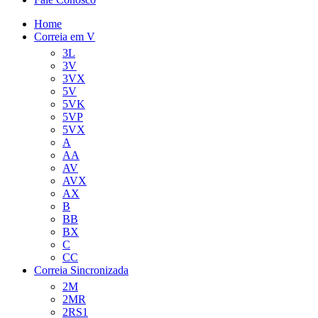
Home
Correia em V
3L
3V
3VX
5V
5VK
5VP
5VX
A
AA
AV
AVX
AX
B
BB
BX
C
CC
Correia Sincronizada
2M
2MR
2RS1