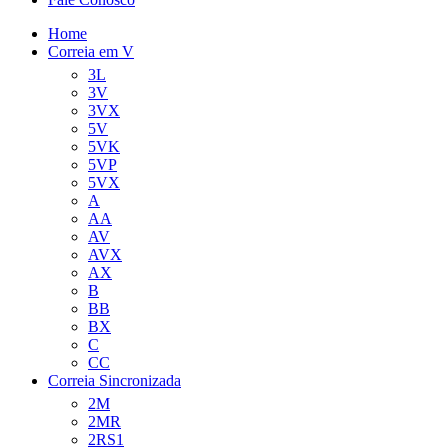
Home
Correia em V
3L
3V
3VX
5V
5VK
5VP
5VX
A
AA
AV
AVX
AX
B
BB
BX
C
CC
Correia Sincronizada
2M
2MR
2RS1