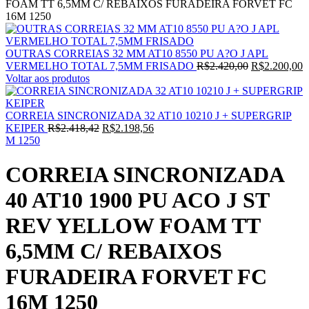
FOAM TT 6,5MM C/ REBAIXOS FURADEIRA FORVET FC
16M 1250
OUTRAS CORREIAS 32 MM AT10 8550 PU A?O J APL
O
VERMELHO TOTAL 7,5MM FRISADO
R$
2.420,00
R$
2.200,00
preço
p
Voltar aos produtos
original
a
era:
é
R$2.420,00.
R
CORREIA SINCRONIZADA 32 AT10 10210 J + SUPERGRIP
O
O
KEIPER
R$
2.418,42
R$
2.198,56
preço
preço
M 1250
original
atual
era:
é:
CORREIA SINCRONIZADA
R$2.418,42.
R$2.198,56.
40 AT10 1900 PU ACO J ST
REV YELLOW FOAM TT
6,5MM C/ REBAIXOS
FURADEIRA FORVET FC
16M 1250