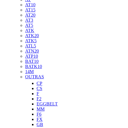
AT10
AT15
AT20
AT3
AT5
ATK
ATK20
ATK5
ATL5
ATN20
ATP10
BAT10
BATK10
14M
OUTRAS
CP
CS
F
F2
EGGBELT
MM
F6
FX
GB