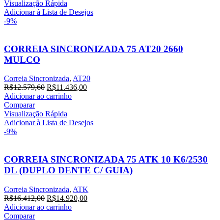
era:
é:
Visualização Rápida
R$14.236,20.
R$12.942,00.
Adicionar à Lista de Desejos
-9%
CORREIA SINCRONIZADA 75 AT20 2660
MULCO
Correia Sincronizada
,
AT20
O
O
R$
12.579,60
R$
11.436,00
preço
preço
Adicionar ao carrinho
original
atual
Comparar
era:
é:
Visualização Rápida
R$12.579,60.
R$11.436,00.
Adicionar à Lista de Desejos
-9%
CORREIA SINCRONIZADA 75 ATK 10 K6/2530
DL (DUPLO DENTE C/ GUIA)
Correia Sincronizada
,
ATK
O
O
R$
16.412,00
R$
14.920,00
preço
preço
Adicionar ao carrinho
original
atual
Comparar