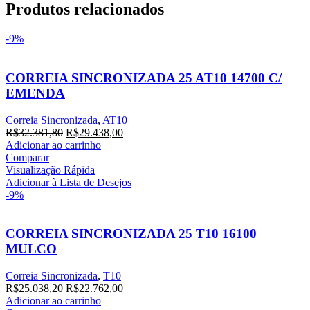
Produtos relacionados
-9%
CORREIA SINCRONIZADA 25 AT10 14700 C/
EMENDA
Correia Sincronizada
,
AT10
O
O
R$
32.381,80
R$
29.438,00
preço
preço
Adicionar ao carrinho
original
atual
Comparar
era:
é:
Visualização Rápida
R$32.381,80.
R$29.438,00.
Adicionar à Lista de Desejos
-9%
CORREIA SINCRONIZADA 25 T10 16100
MULCO
Correia Sincronizada
,
T10
O
O
R$
25.038,20
R$
22.762,00
preço
preço
Adicionar ao carrinho