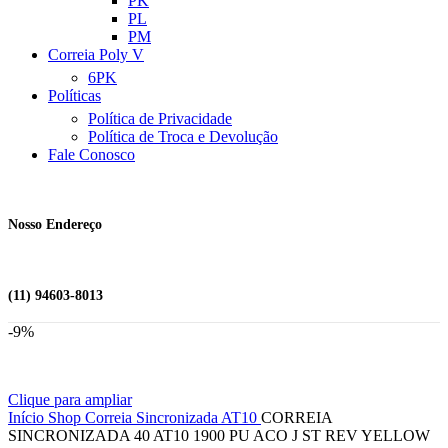
PK
PL
PM
Correia Poly V
6PK
Políticas
Política de Privacidade
Política de Troca e Devolução
Fale Conosco
Nosso Endereço
(11) 94603-8013
-9%
Clique para ampliar
Início
Shop
Correia Sincronizada
AT10
CORREIA
SINCRONIZADA 40 AT10 1900 PU ACO J ST REV YELLOW