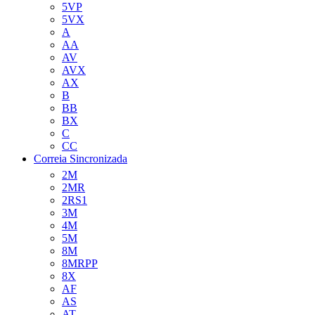
5VP
5VX
A
AA
AV
AVX
AX
B
BB
BX
C
CC
Correia Sincronizada
2M
2MR
2RS1
3M
4M
5M
8M
8MRPP
8X
AF
AS
AT