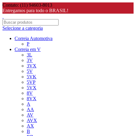
Contato: (11) 94603-8013
Entregamos para todo o BRASIL!
Selecione a categoria
Correia Automotiva
P
Correia em V
3L
3V
3VX
5V
5VK
5VP
5VX
8V
8VX
A
AA
AV
AVX
AX
B