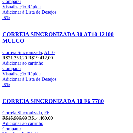
original
atual
Comparar
era:
é:
Visualização Rápida
R$25.038,20.
R$22.762,00.
Adicionar à Lista de Desejos
-9%
CORREIA SINCRONIZADA 30 AT10 12100
MULCO
Correia Sincronizada
,
AT10
O
O
R$
21.353,20
R$
19.412,00
preço
preço
Adicionar ao carrinho
original
atual
Comparar
era:
é:
Visualização Rápida
R$21.353,20.
R$19.412,00.
Adicionar à Lista de Desejos
-9%
CORREIA SINCRONIZADA 30 F6 7780
Correia Sincronizada
,
F6
O
O
R$
15.906,00
R$
14.460,00
preço
preço
Adicionar ao carrinho
original
atual
Comparar