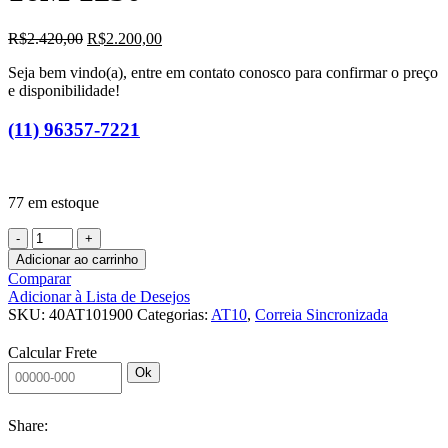
O
O
R$
2.420,00
R$
2.200,00
preço
preço
Seja bem vindo(a), entre em contato conosco para confirmar o preço
original
atual
e disponibilidade!
era:
é:
R$2.420,00.
R$2.200,00.
(11) 96357-7221
77 em estoque
CORREIA
SINCRONIZADA
Adicionar ao carrinho
40
Comparar
AT10
Adicionar à Lista de Desejos
1900
SKU:
40AT101900
Categorias:
AT10
,
Correia Sincronizada
PU
ACO
Calcular Frete
J
Ok
ST
REV
YELLOW
Share:
FOAM