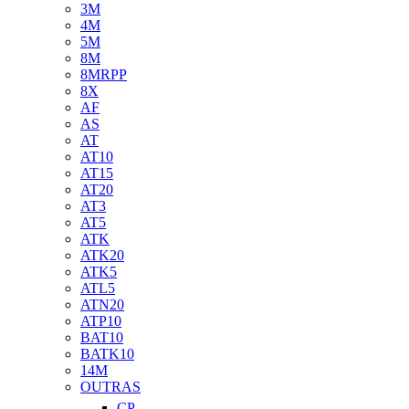
3M
4M
5M
8M
8MRPP
8X
AF
AS
AT
AT10
AT15
AT20
AT3
AT5
ATK
ATK20
ATK5
ATL5
ATN20
ATP10
BAT10
BATK10
14M
OUTRAS
CP