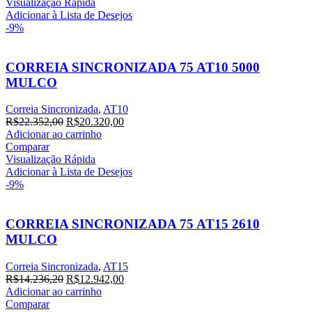
era:
é:
Visualização Rápida
R$15.906,00.
R$14.460,00.
Adicionar à Lista de Desejos
-9%
CORREIA SINCRONIZADA 75 AT10 5000
MULCO
Correia Sincronizada
,
AT10
O
O
R$
22.352,00
R$
20.320,00
preço
preço
Adicionar ao carrinho
original
atual
Comparar
era:
é:
Visualização Rápida
R$22.352,00.
R$20.320,00.
Adicionar à Lista de Desejos
-9%
CORREIA SINCRONIZADA 75 AT15 2610
MULCO
Correia Sincronizada
,
AT15
O
O
R$
14.236,20
R$
12.942,00
preço
preço
Adicionar ao carrinho
original
atual
Comparar