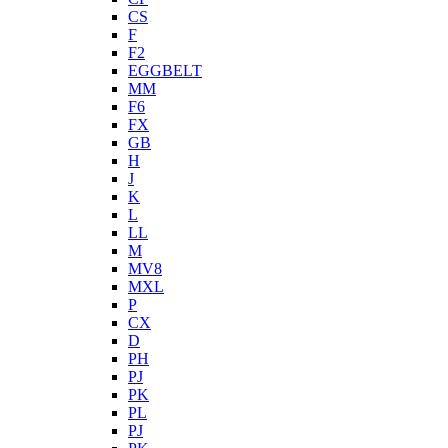
CS
F
F2
EGGBELT
MM
F6
FX
GB
H
J
K
L
LL
M
MV8
MXL
P
CX
D
PH
PJ
PK
PL
PJ