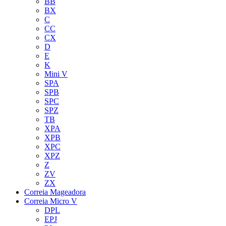
BB
BX
C
CC
CX
D
E
K
Mini V
SPA
SPB
SPC
SPZ
TB
XPA
XPB
XPC
XPZ
Z
ZV
ZX
Correia Mageadora
Correia Micro V
DPL
EPJ