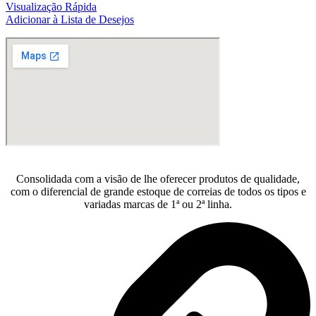
era:
é:
Visualização Rápida
R$16.412,00.
R$14.920,00.
Adicionar à Lista de Desejos
Consolidada com a visão de lhe oferecer produtos de qualidade,
com o diferencial de grande estoque de correias de todos os tipos e
variadas marcas de 1ª ou 2ª linha.