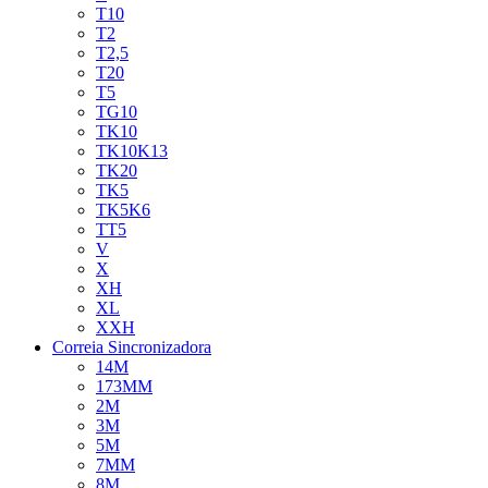
T10
T2
T2,5
T20
T5
TG10
TK10
TK10K13
TK20
TK5
TK5K6
TT5
V
X
XH
XL
XXH
Correia Sincronizadora
14M
173MM
2M
3M
5M
7MM
8M