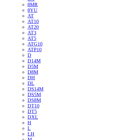
8MR
8YU
AT
AT10
AT20
AT3
AT5
ATG10
ATP10
D
D14M
D5M
D8M
DH
DL
DS14M
DS5M
DS8M
DT10
DT5
DXL
H
L
LH
M