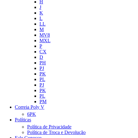
H
J
K
L
LL
M
MV8
MXL
P
CX
D
PH
PJ
PK
PL
PJ
PK
PL
PM
Correia Poly V
6PK
Políticas
Política de Privacidade
Política de Troca e Devolução
Fale Conosco