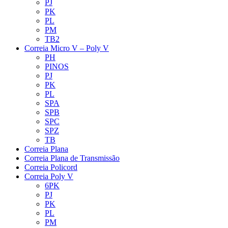
PJ
PK
PL
PM
TB2
Correia Micro V – Poly V
PH
PINOS
PJ
PK
PL
SPA
SPB
SPC
SPZ
TB
Correia Plana
Correia Plana de Transmissão
Correia Policord
Correia Poly V
6PK
PJ
PK
PL
PM