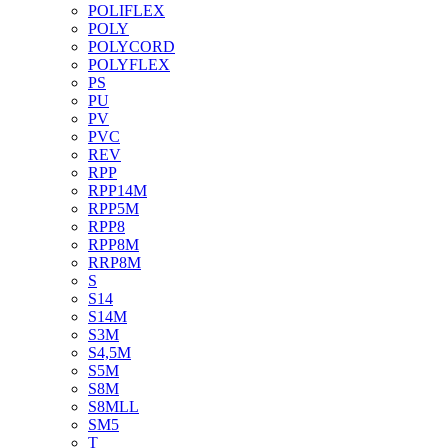
POLIFLEX
POLY
POLYCORD
POLYFLEX
PS
PU
PV
PVC
REV
RPP
RPP14M
RPP5M
RPP8
RPP8M
RRP8M
S
S14
S14M
S3M
S4,5M
S5M
S8M
S8MLL
SM5
T