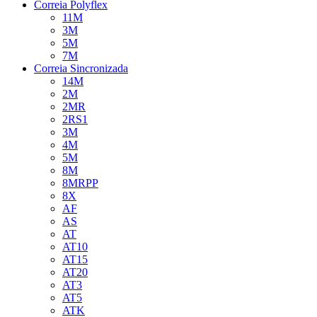
Correia Polyflex
11M
3M
5M
7M
Correia Sincronizada
14M
2M
2MR
2RS1
3M
4M
5M
8M
8MRPP
8X
AF
AS
AT
AT10
AT15
AT20
AT3
AT5
ATK