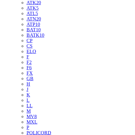
ATK20
ATK5
ATL5
ATN20
ATP10
BAT10
BATK10
CP
CS
ELO
F
F2
F6
FX
GB
H
J
K
L
LL
M
MV8
MXL
P
POLICORD