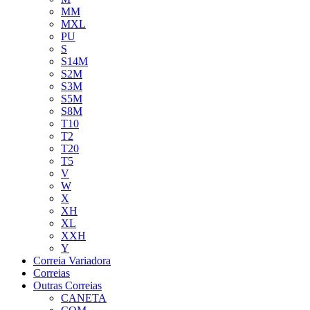
MM
MXL
PU
S
S14M
S2M
S3M
S5M
S8M
T10
T2
T20
T5
V
W
X
XH
XL
XXH
Y
Correia Variadora
Correias
Outras Correias
CANETA