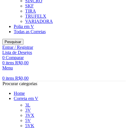
SINCRO
SKF
TIRA
TRUFELX
VARIADORA
Polia em V
Todas as Correias
Pesquisar
Entrar / Registrar
Lista de Desejos
0
Comparar
0
itens
R$
0,00
Menu
0
itens
R$
0,00
Procurar categorias
Home
Correia em V
3L
3V
3VX
5V
5VK