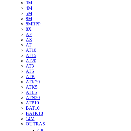
3M
4M
5M
8M
8MRPP
8X
AF
AS
AT
AT10
AT15
AT20
AT3
AT5
ATK
ATK20
ATK5
ATL5
ATN20
ATP10
BAT10
BATK10
14M
OUTRAS
CP