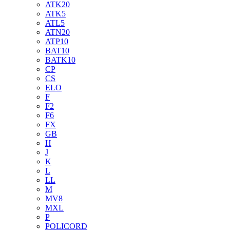
ATK20
ATK5
ATL5
ATN20
ATP10
BAT10
BATK10
CP
CS
ELO
F
F2
F6
FX
GB
H
J
K
L
LL
M
MV8
MXL
P
POLICORD