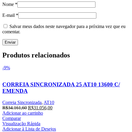
Nome
*
E-mail
*
Salvar meus dados neste navegador para a próxima vez que eu
comentar.
Produtos relacionados
-9%
CORREIA SINCRONIZADA 25 AT10 13600 C/
EMENDA
Correia Sincronizada
,
AT10
R$
34.161,60
R$
31.056,00
Adicionar ao carrinho
Comparar
Visualização Rápida
Adicionar à Lista de Desejos