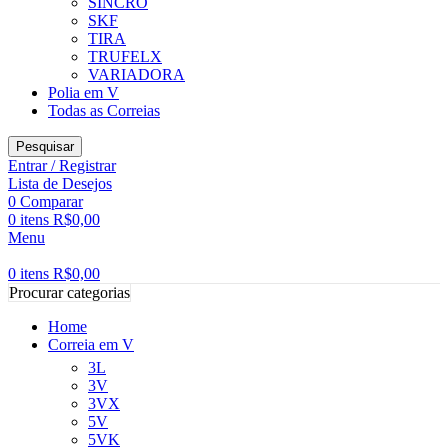
SINCRO
SKF
TIRA
TRUFELX
VARIADORA
Polia em V
Todas as Correias
Pesquisar
Entrar / Registrar
Lista de Desejos
0
Comparar
0
itens
R$
0,00
Menu
0
itens
R$
0,00
Procurar categorias
Home
Correia em V
3L
3V
3VX
5V
5VK