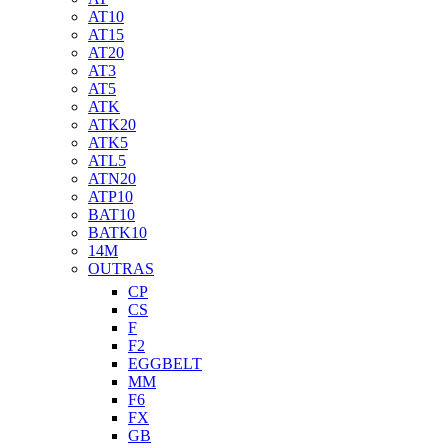
AT10
AT15
AT20
AT3
AT5
ATK
ATK20
ATK5
ATL5
ATN20
ATP10
BAT10
BATK10
14M
OUTRAS
CP
CS
F
F2
EGGBELT
MM
F6
FX
GB