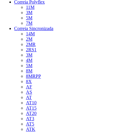
Correia Polyflex
11M
3M
5M
7M
Correia Sincronizada
14M
2M
2MR
2RS1
3M
4M
5M
8M
8MRPP
8X
AF
AS
AT
AT10
AT15
AT20
AT3
AT5
ATK