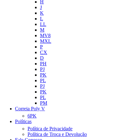
H
J
K
L
LL
M
MV8
MXL
P
CX
D
PH
PJ
PK
PL
PJ
PK
PL
PM
Correia Poly V
6PK
Políticas
Política de Privacidade
Política de Troca e Devolução
Fale Conosco