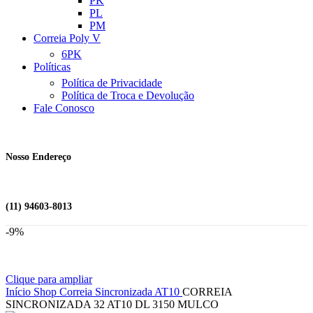
PK
PL
PM
Correia Poly V
6PK
Políticas
Política de Privacidade
Política de Troca e Devolução
Fale Conosco
Nosso Endereço
(11) 94603-8013
-9%
Clique para ampliar
Início
Shop
Correia Sincronizada
AT10
CORREIA
SINCRONIZADA 32 AT10 DL 3150 MULCO