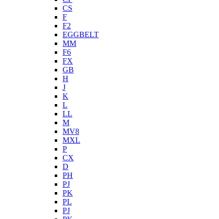
CS
F
F2
EGGBELT
MM
F6
FX
GB
H
J
K
L
LL
M
MV8
MXL
P
CX
D
PH
PJ
PK
PL
PJ