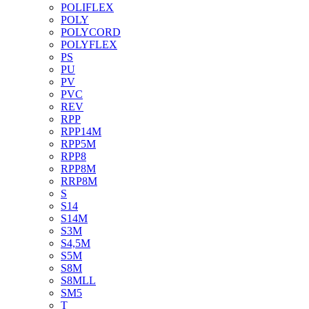
POLIFLEX
POLY
POLYCORD
POLYFLEX
PS
PU
PV
PVC
REV
RPP
RPP14M
RPP5M
RPP8
RPP8M
RRP8M
S
S14
S14M
S3M
S4,5M
S5M
S8M
S8MLL
SM5
T