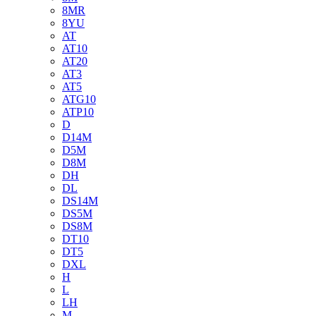
8MR
8YU
AT
AT10
AT20
AT3
AT5
ATG10
ATP10
D
D14M
D5M
D8M
DH
DL
DS14M
DS5M
DS8M
DT10
DT5
DXL
H
L
LH
M