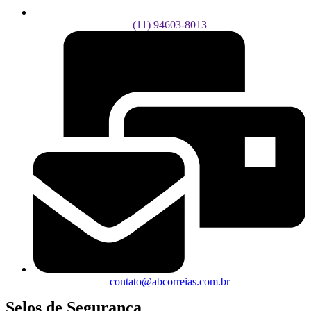
(11) 94603-8013
contato@abcorreias.com.br
Selos de Segurança