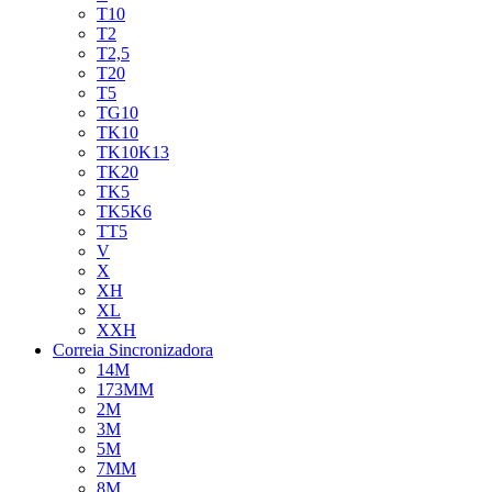
T10
T2
T2,5
T20
T5
TG10
TK10
TK10K13
TK20
TK5
TK5K6
TT5
V
X
XH
XL
XXH
Correia Sincronizadora
14M
173MM
2M
3M
5M
7MM
8M