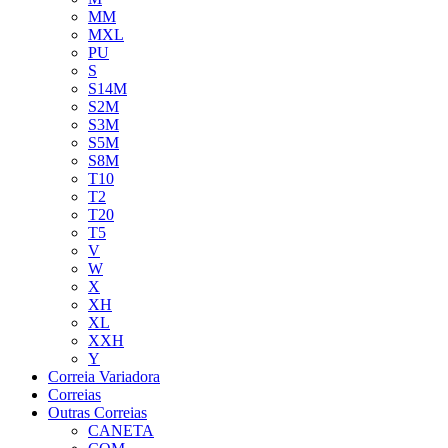
MM
MXL
PU
S
S14M
S2M
S3M
S5M
S8M
T10
T2
T20
T5
V
W
X
XH
XL
XXH
Y
Correia Variadora
Correias
Outras Correias
CANETA