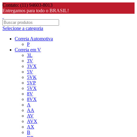
Contato: (11) 94603-8013
Entregamos para todo o BRASIL!
Selecione a categoria
Correia Automotiva
P
Correia em V
3L
3V
3VX
5V
5VK
5VP
5VX
8V
8VX
A
AA
AV
AVX
AX
B