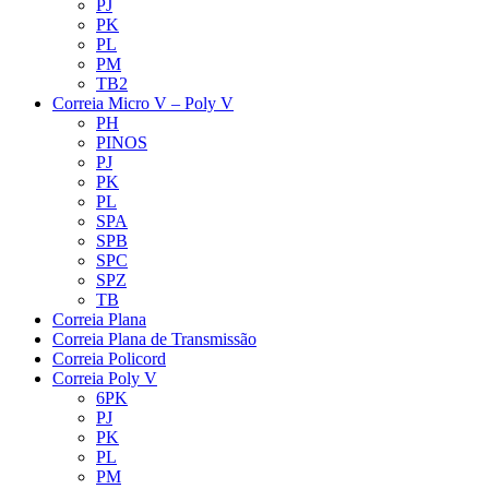
PJ
PK
PL
PM
TB2
Correia Micro V – Poly V
PH
PINOS
PJ
PK
PL
SPA
SPB
SPC
SPZ
TB
Correia Plana
Correia Plana de Transmissão
Correia Policord
Correia Poly V
6PK
PJ
PK
PL
PM