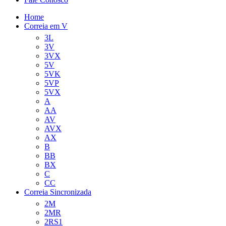
Home
Correia em V
3L
3V
3VX
5V
5VK
5VP
5VX
A
AA
AV
AVX
AX
B
BB
BX
C
CC
Correia Sincronizada
2M
2MR
2RS1