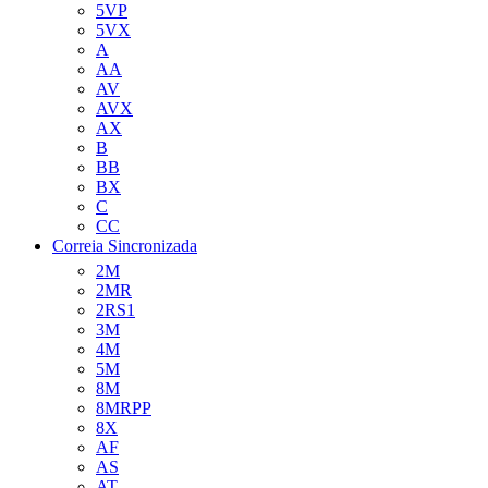
5VP
5VX
A
AA
AV
AVX
AX
B
BB
BX
C
CC
Correia Sincronizada
2M
2MR
2RS1
3M
4M
5M
8M
8MRPP
8X
AF
AS
AT