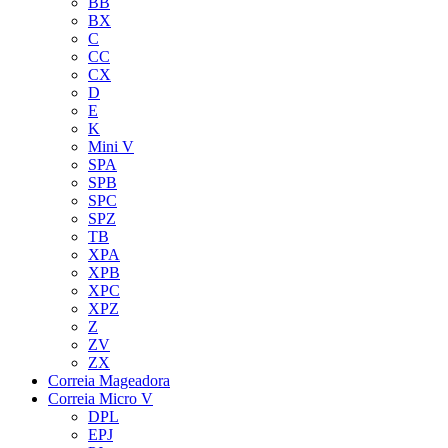
BB
BX
C
CC
CX
D
E
K
Mini V
SPA
SPB
SPC
SPZ
TB
XPA
XPB
XPC
XPZ
Z
ZV
ZX
Correia Mageadora
Correia Micro V
DPL
EPJ