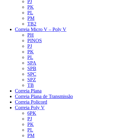
PJ
PK
PL
PM
TB2
Correia Micro V – Poly V
PH
PINOS
PJ
PK
PL
SPA
SPB
SPC
SPZ
TB
Correia Plana
Correia Plana de Transmissão
Correia Policord
Correia Poly V
6PK
PJ
PK
PL
PM