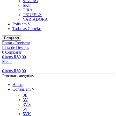
SINCRO
SKF
TIRA
TRUFELX
VARIADORA
Polia em V
Todas as Correias
Pesquisar
Entrar / Registrar
Lista de Desejos
0
Comparar
0
itens
R$
0,00
Menu
0
itens
R$
0,00
Procurar categorias
Home
Correia em V
3L
3V
3VX
5V
5VK