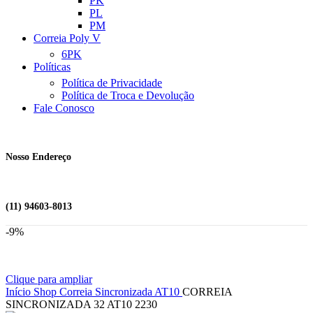
PK
PL
PM
Correia Poly V
6PK
Políticas
Política de Privacidade
Política de Troca e Devolução
Fale Conosco
Nosso Endereço
(11) 94603-8013
-9%
Clique para ampliar
Início
Shop
Correia Sincronizada
AT10
CORREIA
SINCRONIZADA 32 AT10 2230