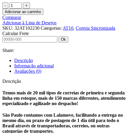
CORREIA
SINCRONIZADA
Adicionar ao carrinho
32
Comparar
AT10
Adicionar à Lista de Desejos
2230
SKU:
32AT102230
Categorias:
AT10
,
Correia Sincronizada
quantidade
Calcular Frete
Ok
Share:
Descrição
Informação adicional
Avaliações (0)
Descrição
Temos mais de 20 mil tipos de correias de primeira e segunda
linha em estoque, mais de 150 marcas diferentes, atendimento
especializado e agilizade no despacho!
São Paulo contamos com Lalamove, facilitando a entrega no
mesmo dia, ou prazo de postagem de 1 dia útil para todo o
Brasil através de transportadoras, correios, ou outras
categorias de transportes.