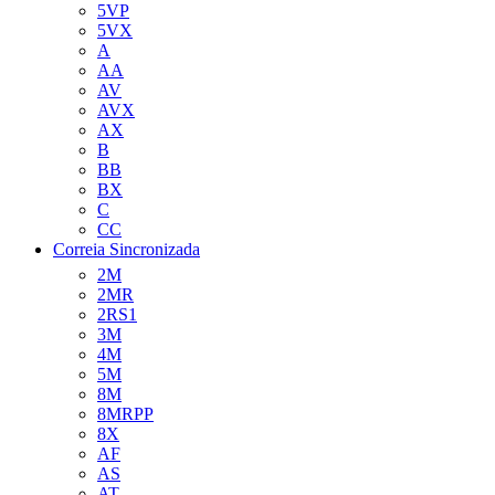
5VP
5VX
A
AA
AV
AVX
AX
B
BB
BX
C
CC
Correia Sincronizada
2M
2MR
2RS1
3M
4M
5M
8M
8MRPP
8X
AF
AS
AT