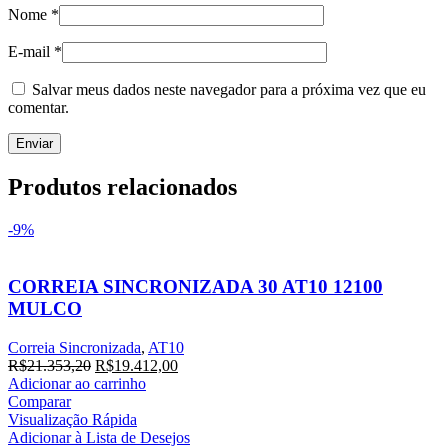
Nome
*
E-mail
*
Salvar meus dados neste navegador para a próxima vez que eu
comentar.
Produtos relacionados
-9%
CORREIA SINCRONIZADA 30 AT10 12100
MULCO
Correia Sincronizada
,
AT10
O
O
R$
21.353,20
R$
19.412,00
preço
preço
Adicionar ao carrinho
original
atual
Comparar
era:
é:
Visualização Rápida
R$21.353,20.
R$19.412,00.
Adicionar à Lista de Desejos