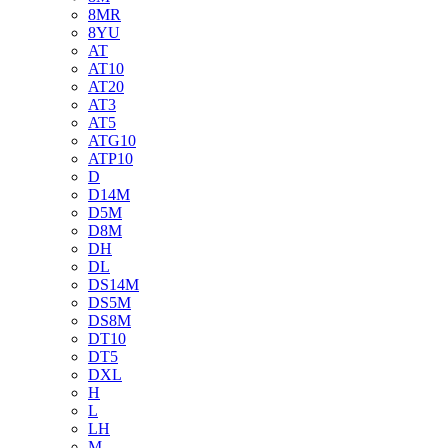
8MR
8YU
AT
AT10
AT20
AT3
AT5
ATG10
ATP10
D
D14M
D5M
D8M
DH
DL
DS14M
DS5M
DS8M
DT10
DT5
DXL
H
L
LH
M