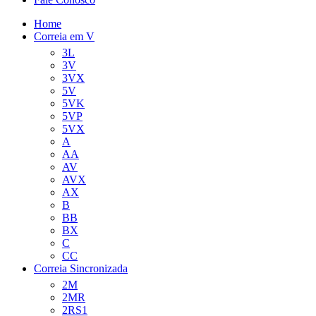
Home
Correia em V
3L
3V
3VX
5V
5VK
5VP
5VX
A
AA
AV
AVX
AX
B
BB
BX
C
CC
Correia Sincronizada
2M
2MR
2RS1