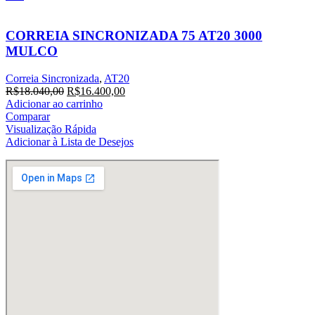
CORREIA SINCRONIZADA 75 AT20 3000
MULCO
Correia Sincronizada
,
AT20
O
O
R$
18.040,00
R$
16.400,00
preço
preço
Adicionar ao carrinho
original
atual
Comparar
era:
é:
Visualização Rápida
R$18.040,00.
R$16.400,00.
Adicionar à Lista de Desejos