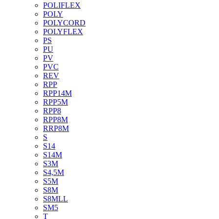
POLIFLEX
POLY
POLYCORD
POLYFLEX
PS
PU
PV
PVC
REV
RPP
RPP14M
RPP5M
RPP8
RPP8M
RRP8M
S
S14
S14M
S3M
S4,5M
S5M
S8M
S8MLL
SM5
T