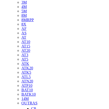
3M
4M
5M
8M
8MRPP
8X
AF
AS
AT
AT10
AT15
AT20
AT3
AT5
ATK
ATK20
ATK5
ATL5
ATN20
ATP10
BAT10
BATK10
14M
OUTRAS
CP