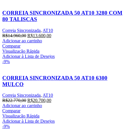
CORREIA SINCRONIZADA 50 AT10 3280 COM
80 TALISCAS
Correia Sincronizada
,
AT10
O
O
R$
14.960,00
R$
13.600,00
preço
preço
Adicionar ao carrinho
original
atual
Comparar
era:
é:
Visualização Rápida
R$14.960,00.
R$13.600,00.
Adicionar à Lista de Desejos
-9%
CORREIA SINCRONIZADA 50 AT10 6300
MULCO
Correia Sincronizada
,
AT10
O
O
R$
22.770,00
R$
20.700,00
preço
preço
Adicionar ao carrinho
original
atual
Comparar
era:
é:
Visualização Rápida
R$22.770,00.
R$20.700,00.
Adicionar à Lista de Desejos
-9%