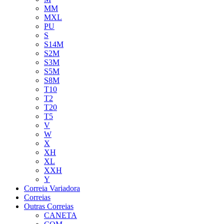
MM
MXL
PU
S
S14M
S2M
S3M
S5M
S8M
T10
T2
T20
T5
V
W
X
XH
XL
XXH
Y
Correia Variadora
Correias
Outras Correias
CANETA