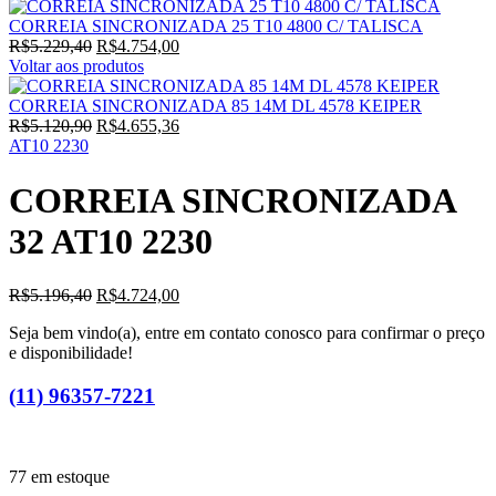
CORREIA SINCRONIZADA 25 T10 4800 C/ TALISCA
O
O
R$
5.229,40
R$
4.754,00
preço
preço
Voltar aos produtos
original
atual
era:
é:
CORREIA SINCRONIZADA 85 14M DL 4578 KEIPER
R$5.229,40.
O
R$4.754,00.
O
R$
5.120,90
R$
4.655,36
preço
preço
AT10 2230
original
atual
era:
é:
CORREIA SINCRONIZADA
R$5.120,90.
R$4.655,36.
32 AT10 2230
O
O
R$
5.196,40
R$
4.724,00
preço
preço
Seja bem vindo(a), entre em contato conosco para confirmar o preço
original
atual
e disponibilidade!
era:
é:
R$5.196,40.
R$4.724,00.
(11) 96357-7221
77 em estoque