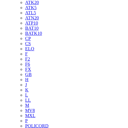
ATK20
ATK5
ATL5
ATN20
ATP10
BAT10
BATK10
CP
CS
ELO
F
F2
F6
FX
GB
H
J
K
L
LL
M
MV8
MXL
P
POLICORD