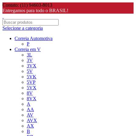
Contato: (11) 94603-8013
Entregamos para todo o BRASIL!
Selecione a categoria
Correia Automotiva
P
Correia em V
3L
3V
3VX
5V
5VK
5VP
5VX
8V
8VX
A
AA
AV
AVX
AX
B