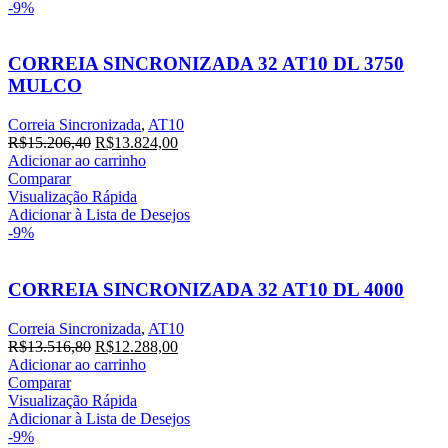
-9%
CORREIA SINCRONIZADA 32 AT10 DL 3750
MULCO
Correia Sincronizada
,
AT10
O
O
R$
15.206,40
R$
13.824,00
preço
preço
Adicionar ao carrinho
original
atual
Comparar
era:
é:
Visualização Rápida
R$15.206,40.
R$13.824,00.
Adicionar à Lista de Desejos
-9%
CORREIA SINCRONIZADA 32 AT10 DL 4000
Correia Sincronizada
,
AT10
O
O
R$
13.516,80
R$
12.288,00
preço
preço
Adicionar ao carrinho
original
atual
Comparar
era:
é:
Visualização Rápida
R$13.516,80.
R$12.288,00.
Adicionar à Lista de Desejos
-9%