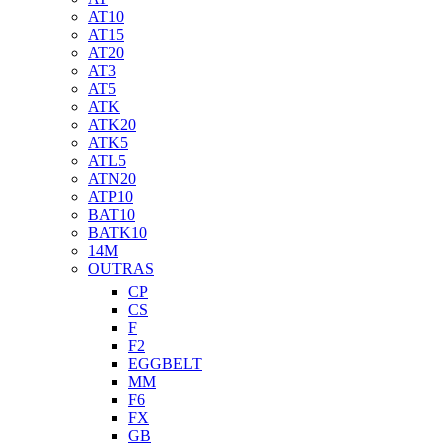
AT10
AT15
AT20
AT3
AT5
ATK
ATK20
ATK5
ATL5
ATN20
ATP10
BAT10
BATK10
14M
OUTRAS
CP
CS
F
F2
EGGBELT
MM
F6
FX
GB