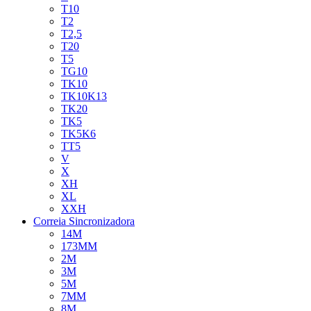
T10
T2
T2,5
T20
T5
TG10
TK10
TK10K13
TK20
TK5
TK5K6
TT5
V
X
XH
XL
XXH
Correia Sincronizadora
14M
173MM
2M
3M
5M
7MM
8M