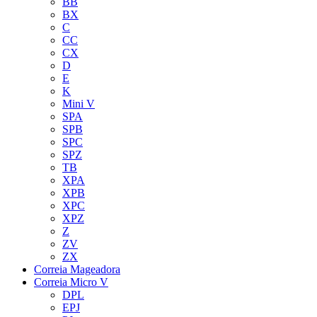
BB
BX
C
CC
CX
D
E
K
Mini V
SPA
SPB
SPC
SPZ
TB
XPA
XPB
XPC
XPZ
Z
ZV
ZX
Correia Mageadora
Correia Micro V
DPL
EPJ