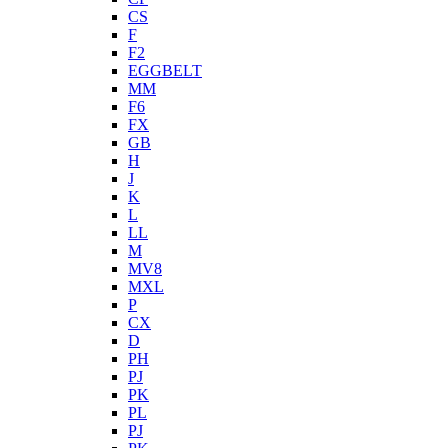
CS
F
F2
EGGBELT
MM
F6
FX
GB
H
J
K
L
LL
M
MV8
MXL
P
CX
D
PH
PJ
PK
PL
PJ