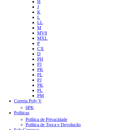
H
J
K
L
LL
M
MV8
MXL
P
CX
D
PH
PJ
PK
PL
PJ
PK
PL
PM
Correia Poly V
6PK
Políticas
Política de Privacidade
Política de Troca e Devolução
Fale Conosco