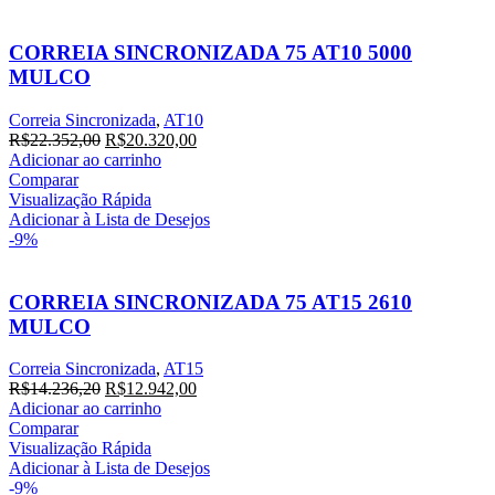
CORREIA SINCRONIZADA 75 AT10 5000
MULCO
Correia Sincronizada
,
AT10
O
O
R$
22.352,00
R$
20.320,00
preço
preço
Adicionar ao carrinho
original
atual
Comparar
era:
é:
Visualização Rápida
R$22.352,00.
R$20.320,00.
Adicionar à Lista de Desejos
-9%
CORREIA SINCRONIZADA 75 AT15 2610
MULCO
Correia Sincronizada
,
AT15
O
O
R$
14.236,20
R$
12.942,00
preço
preço
Adicionar ao carrinho
original
atual
Comparar
era:
é:
Visualização Rápida
R$14.236,20.
R$12.942,00.
Adicionar à Lista de Desejos
-9%