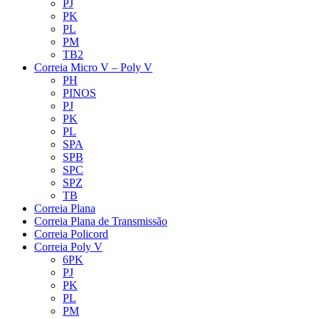
PJ
PK
PL
PM
TB2
Correia Micro V – Poly V
PH
PINOS
PJ
PK
PL
SPA
SPB
SPC
SPZ
TB
Correia Plana
Correia Plana de Transmissão
Correia Policord
Correia Poly V
6PK
PJ
PK
PL
PM