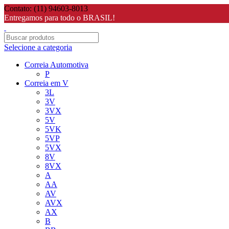
Contato: (11) 94603-8013
Entregamos para todo o BRASIL!
Selecione a categoria
Correia Automotiva
P
Correia em V
3L
3V
3VX
5V
5VK
5VP
5VX
8V
8VX
A
AA
AV
AVX
AX
B