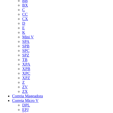
BB
BX
C
CC
CX
D
E
K
Mini V
SPA
SPB
SPC
SPZ
TB
XPA
XPB
XPC
XPZ
Z
ZV
ZX
Correia Mageadora
Correia Micro V
DPL
EPJ