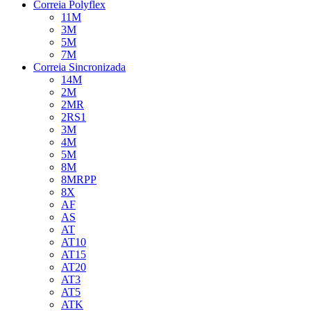
Correia Polyflex
11M
3M
5M
7M
Correia Sincronizada
14M
2M
2MR
2RS1
3M
4M
5M
8M
8MRPP
8X
AF
AS
AT
AT10
AT15
AT20
AT3
AT5
ATK