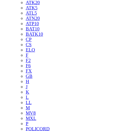
ATK20
ATK5
ATL5
ATN20
ATP10
BAT10
BATK10
CP
CS
ELO
F
F2
F6
FX
GB
H
J
K
L
LL
M
MV8
MXL
P
POLICORD