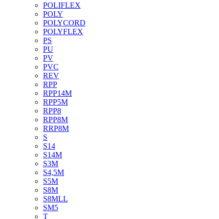
POLIFLEX
POLY
POLYCORD
POLYFLEX
PS
PU
PV
PVC
REV
RPP
RPP14M
RPP5M
RPP8
RPP8M
RRP8M
S
S14
S14M
S3M
S4,5M
S5M
S8M
S8MLL
SM5
T