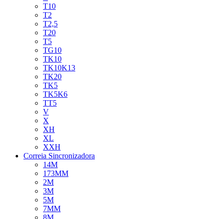
T10
T2
T2,5
T20
T5
TG10
TK10
TK10K13
TK20
TK5
TK5K6
TT5
V
X
XH
XL
XXH
Correia Sincronizadora
14M
173MM
2M
3M
5M
7MM
8M