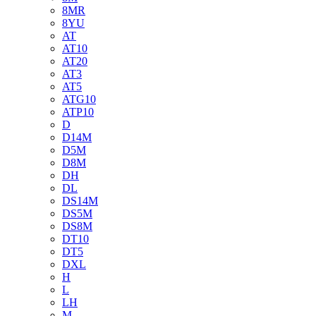
8MR
8YU
AT
AT10
AT20
AT3
AT5
ATG10
ATP10
D
D14M
D5M
D8M
DH
DL
DS14M
DS5M
DS8M
DT10
DT5
DXL
H
L
LH
M