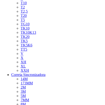
T10
T2
T2,5
T20
T5
TG10
TK10
TK10K13
TK20
TK5
TK5K6
TT5
V
X
XH
XL
XXH
Correia Sincronizadora
14M
173MM
2M
3M
5M
7MM
8M