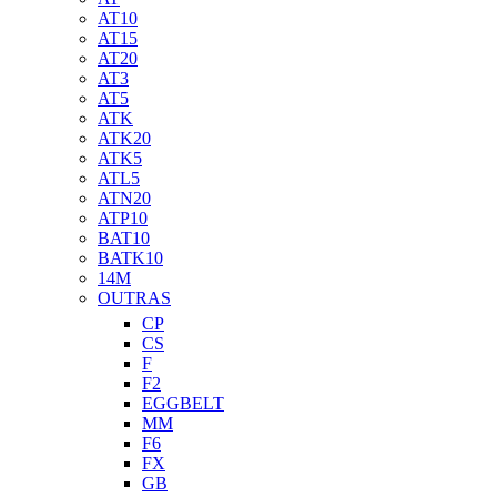
AT10
AT15
AT20
AT3
AT5
ATK
ATK20
ATK5
ATL5
ATN20
ATP10
BAT10
BATK10
14M
OUTRAS
CP
CS
F
F2
EGGBELT
MM
F6
FX
GB