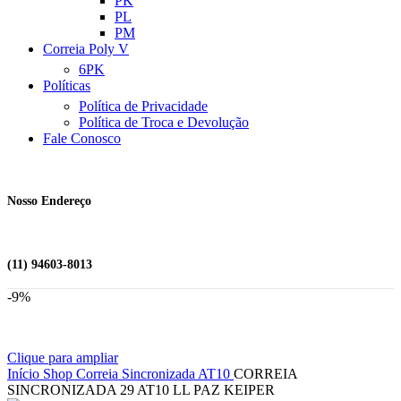
PK
PL
PM
Correia Poly V
6PK
Políticas
Política de Privacidade
Política de Troca e Devolução
Fale Conosco
Nosso Endereço
(11) 94603-8013
-9%
Clique para ampliar
Início
Shop
Correia Sincronizada
AT10
CORREIA
SINCRONIZADA 29 AT10 LL PAZ KEIPER