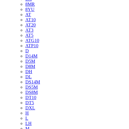
8MR
8YU
AT
AT10
AT20
AT3
AT5
ATG10
ATP10
D
D14M
D5M
D8M
DH
DL
DS14M
DS5M
DS8M
DT10
DT5
DXL
H
L
LH
M