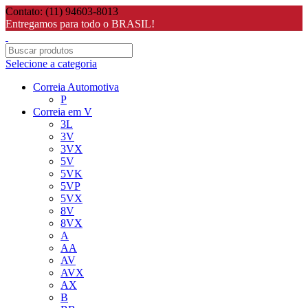
Contato: (11) 94603-8013
Entregamos para todo o BRASIL!
Selecione a categoria
Correia Automotiva
P
Correia em V
3L
3V
3VX
5V
5VK
5VP
5VX
8V
8VX
A
AA
AV
AVX
AX
B