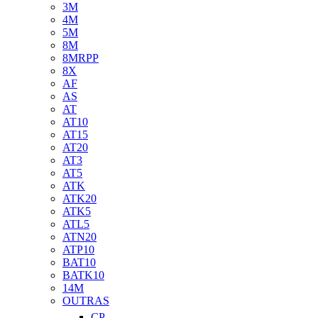
3M
4M
5M
8M
8MRPP
8X
AF
AS
AT
AT10
AT15
AT20
AT3
AT5
ATK
ATK20
ATK5
ATL5
ATN20
ATP10
BAT10
BATK10
14M
OUTRAS
CP