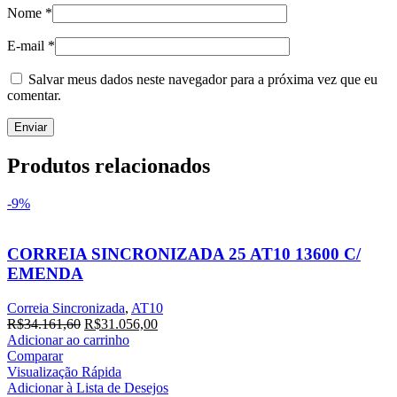
Nome
*
E-mail
*
Salvar meus dados neste navegador para a próxima vez que eu
comentar.
Produtos relacionados
-9%
CORREIA SINCRONIZADA 25 AT10 13600 C/
EMENDA
Correia Sincronizada
,
AT10
O
O
R$
34.161,60
R$
31.056,00
preço
preço
Adicionar ao carrinho
original
atual
Comparar
era:
é:
Visualização Rápida
R$34.161,60.
R$31.056,00.
Adicionar à Lista de Desejos