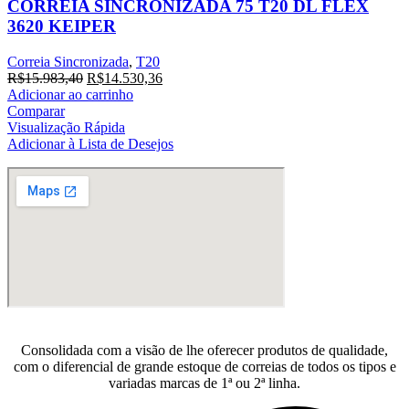
CORREIA SINCRONIZADA 75 T20 DL FLEX
3620 KEIPER
Correia Sincronizada
,
T20
O
O
R$
15.983,40
R$
14.530,36
preço
preço
Adicionar ao carrinho
original
atual
Comparar
era:
é:
Visualização Rápida
R$15.983,40.
R$14.530,36.
Adicionar à Lista de Desejos
Consolidada com a visão de lhe oferecer produtos de qualidade,
com o diferencial de grande estoque de correias de todos os tipos e
variadas marcas de 1ª ou 2ª linha.