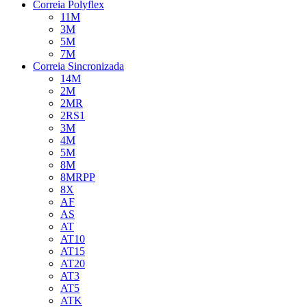
Correia Polyflex
11M
3M
5M
7M
Correia Sincronizada
14M
2M
2MR
2RS1
3M
4M
5M
8M
8MRPP
8X
AF
AS
AT
AT10
AT15
AT20
AT3
AT5
ATK