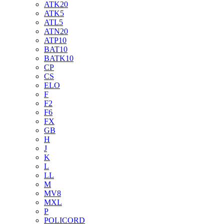
ATK20
ATK5
ATL5
ATN20
ATP10
BAT10
BATK10
CP
CS
ELO
F
F2
F6
FX
GB
H
J
K
L
LL
M
MV8
MXL
P
POLICORD