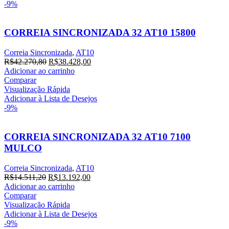
-9%
CORREIA SINCRONIZADA 32 AT10 15800
Correia Sincronizada
,
AT10
O
O
R$
42.270,80
R$
38.428,00
preço
preço
Adicionar ao carrinho
original
atual
Comparar
era:
é:
Visualização Rápida
R$42.270,80.
R$38.428,00.
Adicionar à Lista de Desejos
-9%
CORREIA SINCRONIZADA 32 AT10 7100
MULCO
Correia Sincronizada
,
AT10
O
O
R$
14.511,20
R$
13.192,00
preço
preço
Adicionar ao carrinho
original
atual
Comparar
era:
é:
Visualização Rápida
R$14.511,20.
R$13.192,00.
Adicionar à Lista de Desejos
-9%