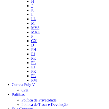
H
J
K
L
LL
M
MV8
MXL
P
CX
D
PH
PJ
PK
PL
PJ
PK
PL
PM
Correia Poly V
6PK
Políticas
Política de Privacidade
Política de Troca e Devolução
Fale Conosco