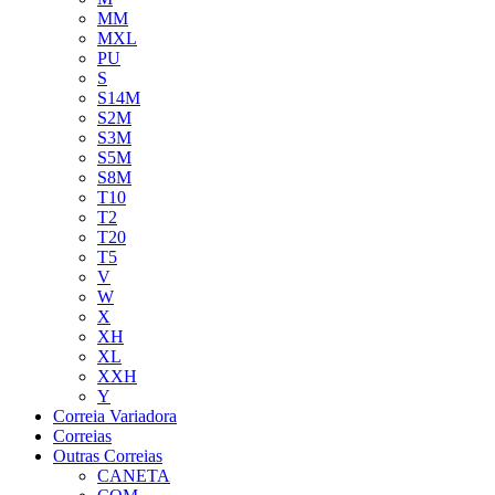
MM
MXL
PU
S
S14M
S2M
S3M
S5M
S8M
T10
T2
T20
T5
V
W
X
XH
XL
XXH
Y
Correia Variadora
Correias
Outras Correias
CANETA