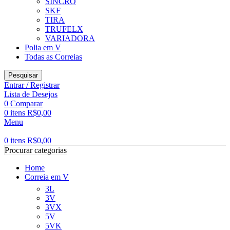
SINCRO
SKF
TIRA
TRUFELX
VARIADORA
Polia em V
Todas as Correias
Pesquisar
Entrar / Registrar
Lista de Desejos
0
Comparar
0
itens
R$
0,00
Menu
0
itens
R$
0,00
Procurar categorias
Home
Correia em V
3L
3V
3VX
5V
5VK