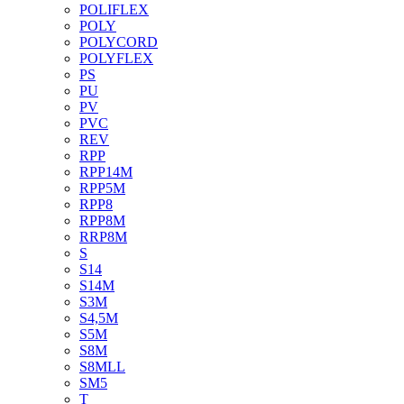
POLIFLEX
POLY
POLYCORD
POLYFLEX
PS
PU
PV
PVC
REV
RPP
RPP14M
RPP5M
RPP8
RPP8M
RRP8M
S
S14
S14M
S3M
S4,5M
S5M
S8M
S8MLL
SM5
T