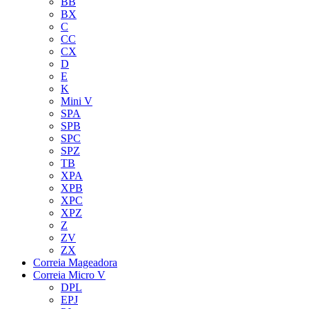
BB
BX
C
CC
CX
D
E
K
Mini V
SPA
SPB
SPC
SPZ
TB
XPA
XPB
XPC
XPZ
Z
ZV
ZX
Correia Mageadora
Correia Micro V
DPL
EPJ