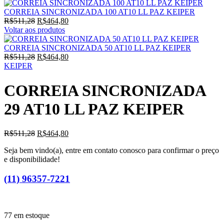
CORREIA SINCRONIZADA 100 AT10 LL PAZ KEIPER
O
O
R$
511,28
R$
464,80
preço
preço
Voltar aos produtos
original
atual
era:
é:
CORREIA SINCRONIZADA 50 AT10 LL PAZ KEIPER
R$511,28.
O
R$464,80.
O
R$
511,28
R$
464,80
preço
preço
KEIPER
original
atual
era:
é:
CORREIA SINCRONIZADA
R$511,28.
R$464,80.
29 AT10 LL PAZ KEIPER
O
O
R$
511,28
R$
464,80
preço
preço
Seja bem vindo(a), entre em contato conosco para confirmar o preço
original
atual
e disponibilidade!
era:
é:
R$511,28.
R$464,80.
(11) 96357-7221
77 em estoque