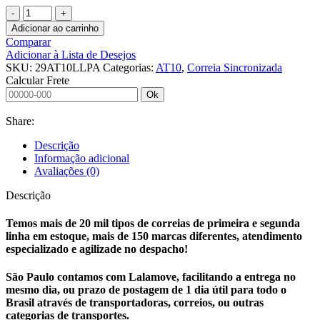
CORREIA
SINCRONIZADA
Adicionar ao carrinho
29
Comparar
AT10
Adicionar à Lista de Desejos
LL
SKU:
29AT10LLPA
Categorias:
AT10
,
Correia Sincronizada
PAZ
Calcular Frete
KEIPER
Ok
quantidade
Share:
Descrição
Informação adicional
Avaliações (0)
Descrição
Temos mais de 20 mil tipos de correias de primeira e segunda
linha em estoque, mais de 150 marcas diferentes, atendimento
especializado e agilizade no despacho!
São Paulo contamos com Lalamove, facilitando a entrega no
mesmo dia, ou prazo de postagem de 1 dia útil para todo o
Brasil através de transportadoras, correios, ou outras
categorias de transportes.