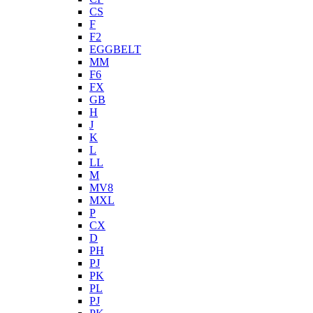
CS
F
F2
EGGBELT
MM
F6
FX
GB
H
J
K
L
LL
M
MV8
MXL
P
CX
D
PH
PJ
PK
PL
PJ