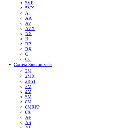
5VP
5VX
A
AA
AV
AVX
AX
B
BB
BX
C
CC
Correia Sincronizada
2M
2MR
2RS1
3M
4M
5M
8M
8MRPP
8X
AF
AS
AT