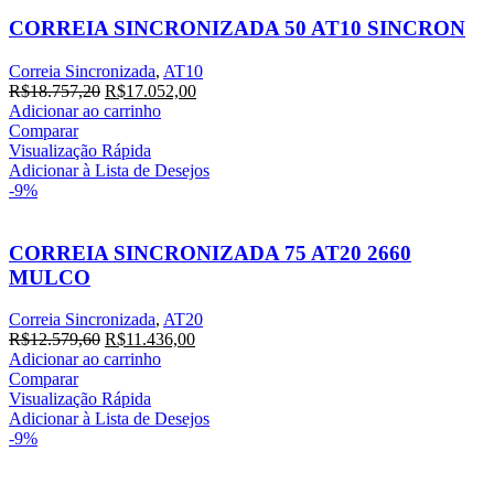
CORREIA SINCRONIZADA 50 AT10 SINCRON
Correia Sincronizada
,
AT10
O
O
R$
18.757,20
R$
17.052,00
preço
preço
Adicionar ao carrinho
original
atual
Comparar
era:
é:
Visualização Rápida
R$18.757,20.
R$17.052,00.
Adicionar à Lista de Desejos
-9%
CORREIA SINCRONIZADA 75 AT20 2660
MULCO
Correia Sincronizada
,
AT20
O
O
R$
12.579,60
R$
11.436,00
preço
preço
Adicionar ao carrinho
original
atual
Comparar
era:
é:
Visualização Rápida
R$12.579,60.
R$11.436,00.
Adicionar à Lista de Desejos
-9%