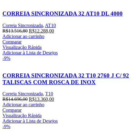
CORREIA SINCRONIZADA 32 AT10 DL 4000
Correia Sincronizada
,
AT10
O
O
R$
13.516,80
R$
12.288,00
preço
preço
Adicionar ao carrinho
original
atual
Comparar
era:
é:
Visualização Rápida
R$13.516,80.
R$12.288,00.
Adicionar à Lista de Desejos
-9%
CORREIA SINCRONIZADA 32 T10 2760 J C/ 92
TALISCAS COM ROSCA DE INOX
Correia Sincronizada
,
T10
O
O
R$
14.696,00
R$
13.360,00
preço
preço
Adicionar ao carrinho
original
atual
Comparar
era:
é:
Visualização Rápida
R$14.696,00.
R$13.360,00.
Adicionar à Lista de Desejos
-9%