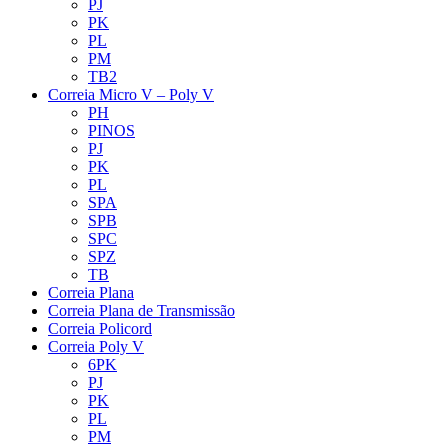
PJ
PK
PL
PM
TB2
Correia Micro V – Poly V
PH
PINOS
PJ
PK
PL
SPA
SPB
SPC
SPZ
TB
Correia Plana
Correia Plana de Transmissão
Correia Policord
Correia Poly V
6PK
PJ
PK
PL
PM