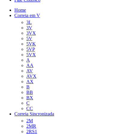
Home
Correia em V
3L
3V
3VX
5V
5VK
5VP
5VX
A
AA
AV
AVX
AX
B
BB
BX
C
CC
Correia Sincronizada
2M
2MR
2RS1