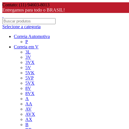
Contato: (11) 94603-8013
Entregamos para todo o BRASIL!
Selecione a categoria
Correia Automotiva
P
Correia em V
3L
3V
3VX
5V
5VK
5VP
5VX
8V
8VX
A
AA
AV
AVX
AX
B