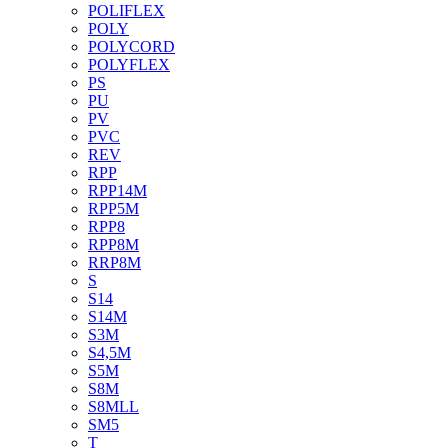
POLIFLEX
POLY
POLYCORD
POLYFLEX
PS
PU
PV
PVC
REV
RPP
RPP14M
RPP5M
RPP8
RPP8M
RRP8M
S
S14
S14M
S3M
S4,5M
S5M
S8M
S8MLL
SM5
T