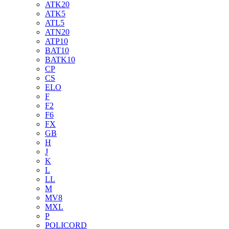
ATK20
ATK5
ATL5
ATN20
ATP10
BAT10
BATK10
CP
CS
ELO
F
F2
F6
FX
GB
H
J
K
L
LL
M
MV8
MXL
P
POLICORD