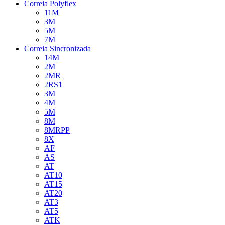
Correia Polyflex
11M
3M
5M
7M
Correia Sincronizada
14M
2M
2MR
2RS1
3M
4M
5M
8M
8MRPP
8X
AF
AS
AT
AT10
AT15
AT20
AT3
AT5
ATK