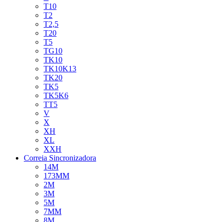
T10
T2
T2,5
T20
T5
TG10
TK10
TK10K13
TK20
TK5
TK5K6
TT5
V
X
XH
XL
XXH
Correia Sincronizadora
14M
173MM
2M
3M
5M
7MM
8M