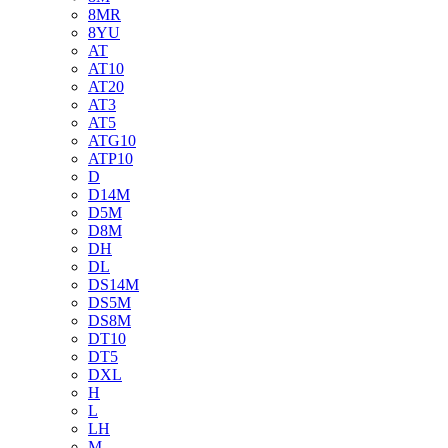
8MR
8YU
AT
AT10
AT20
AT3
AT5
ATG10
ATP10
D
D14M
D5M
D8M
DH
DL
DS14M
DS5M
DS8M
DT10
DT5
DXL
H
L
LH
M