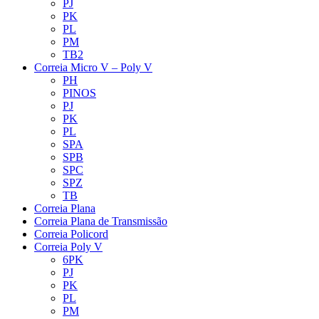
PJ
PK
PL
PM
TB2
Correia Micro V – Poly V
PH
PINOS
PJ
PK
PL
SPA
SPB
SPC
SPZ
TB
Correia Plana
Correia Plana de Transmissão
Correia Policord
Correia Poly V
6PK
PJ
PK
PL
PM