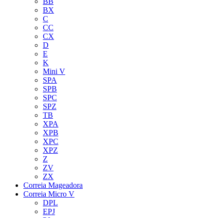
BB
BX
C
CC
CX
D
E
K
Mini V
SPA
SPB
SPC
SPZ
TB
XPA
XPB
XPC
XPZ
Z
ZV
ZX
Correia Mageadora
Correia Micro V
DPL
EPJ