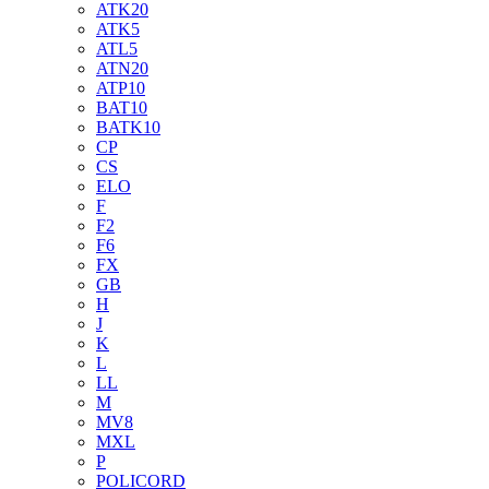
ATK20
ATK5
ATL5
ATN20
ATP10
BAT10
BATK10
CP
CS
ELO
F
F2
F6
FX
GB
H
J
K
L
LL
M
MV8
MXL
P
POLICORD