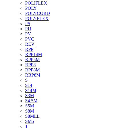
POLIFLEX
POLY
POLYCORD
POLYFLEX
PS
PU
PV
PVC
REV
RPP
RPP14M
RPP5M
RPP8
RPP8M
RRP8M
S
S14
S14M
S3M
S4,5M
S5M
S8M
S8MLL
SM5
T