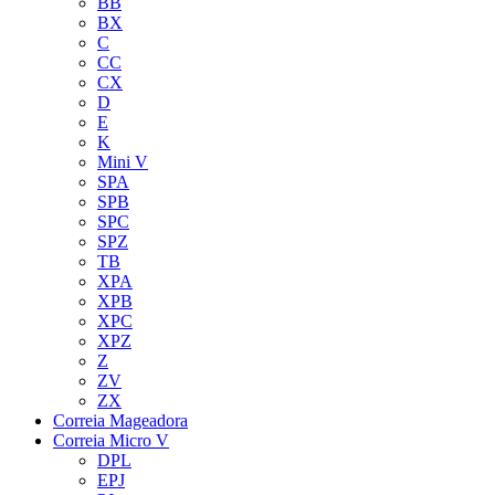
BB
BX
C
CC
CX
D
E
K
Mini V
SPA
SPB
SPC
SPZ
TB
XPA
XPB
XPC
XPZ
Z
ZV
ZX
Correia Mageadora
Correia Micro V
DPL
EPJ