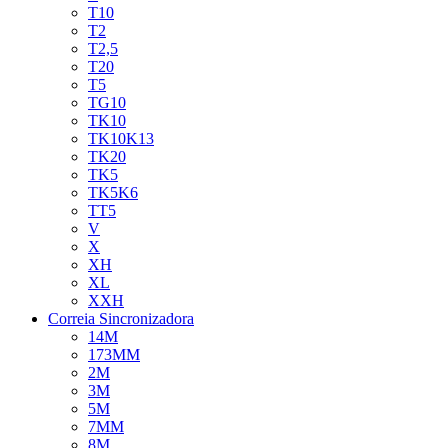
T10
T2
T2,5
T20
T5
TG10
TK10
TK10K13
TK20
TK5
TK5K6
TT5
V
X
XH
XL
XXH
Correia Sincronizadora
14M
173MM
2M
3M
5M
7MM
8M