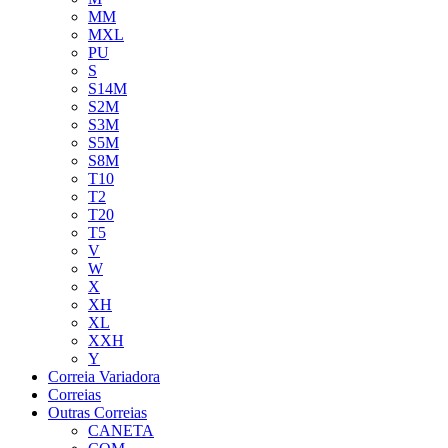
MM
MXL
PU
S
S14M
S2M
S3M
S5M
S8M
T10
T2
T20
T5
V
W
X
XH
XL
XXH
Y
Correia Variadora
Correias
Outras Correias
CANETA