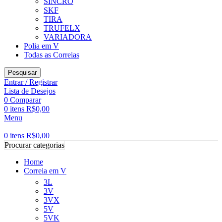
SINCRO
SKF
TIRA
TRUFELX
VARIADORA
Polia em V
Todas as Correias
Pesquisar
Entrar / Registrar
Lista de Desejos
0
Comparar
0
itens
R$
0,00
Menu
0
itens
R$
0,00
Procurar categorias
Home
Correia em V
3L
3V
3VX
5V
5VK