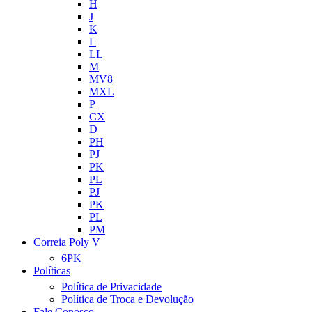
H
J
K
L
LL
M
MV8
MXL
P
CX
D
PH
PJ
PK
PL
PJ
PK
PL
PM
Correia Poly V
6PK
Políticas
Política de Privacidade
Política de Troca e Devolução
Fale Conosco