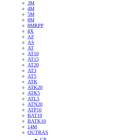
3M
4M
5M
8M
8MRPP
8X
AF
AS
AT
AT10
AT15
AT20
AT3
AT5
ATK
ATK20
ATK5
ATL5
ATN20
ATP10
BAT10
BATK10
14M
OUTRAS
CP