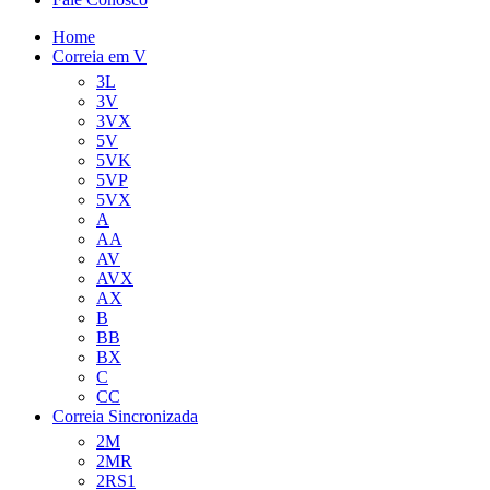
Home
Correia em V
3L
3V
3VX
5V
5VK
5VP
5VX
A
AA
AV
AVX
AX
B
BB
BX
C
CC
Correia Sincronizada
2M
2MR
2RS1