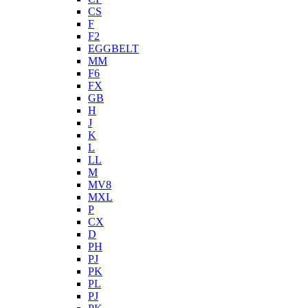
CS
F
F2
EGGBELT
MM
F6
FX
GB
H
J
K
L
LL
M
MV8
MXL
P
CX
D
PH
PJ
PK
PL
PJ