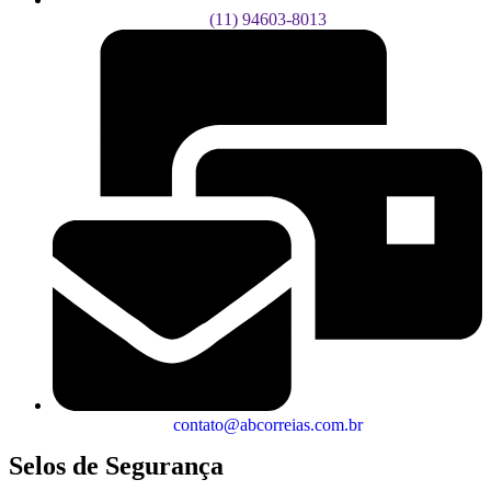
(11) 94603-8013
contato@abcorreias.com.br
Selos de Segurança