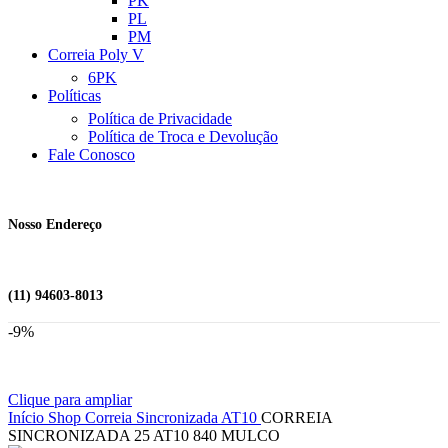
PK
PL
PM
Correia Poly V
6PK
Políticas
Política de Privacidade
Política de Troca e Devolução
Fale Conosco
Nosso Endereço
(11) 94603-8013
-9%
Clique para ampliar
Início
Shop
Correia Sincronizada
AT10
CORREIA
SINCRONIZADA 25 AT10 840 MULCO