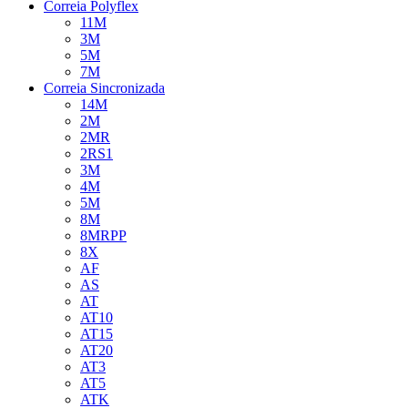
Correia Polyflex
11M
3M
5M
7M
Correia Sincronizada
14M
2M
2MR
2RS1
3M
4M
5M
8M
8MRPP
8X
AF
AS
AT
AT10
AT15
AT20
AT3
AT5
ATK