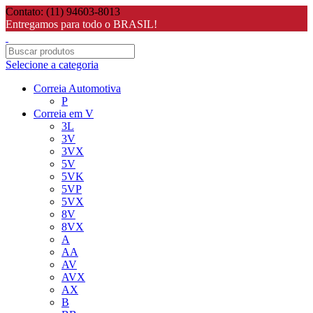
Contato: (11) 94603-8013
Entregamos para todo o BRASIL!
Selecione a categoria
Correia Automotiva
P
Correia em V
3L
3V
3VX
5V
5VK
5VP
5VX
8V
8VX
A
AA
AV
AVX
AX
B