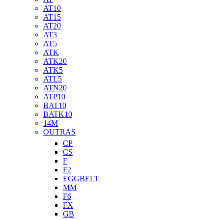
AT10
AT15
AT20
AT3
AT5
ATK
ATK20
ATK5
ATL5
ATN20
ATP10
BAT10
BATK10
14M
OUTRAS
CP
CS
F
F2
EGGBELT
MM
F6
FX
GB