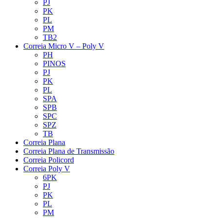
PJ
PK
PL
PM
TB2
Correia Micro V – Poly V
PH
PINOS
PJ
PK
PL
SPA
SPB
SPC
SPZ
TB
Correia Plana
Correia Plana de Transmissão
Correia Policord
Correia Poly V
6PK
PJ
PK
PL
PM