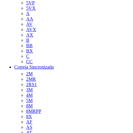
5VP
5VX
A
AA
AV
AVX
AX
B
BB
BX
C
CC
Correia Sincronizada
2M
2MR
2RS1
3M
4M
5M
8M
8MRPP
8X
AF
AS
AT