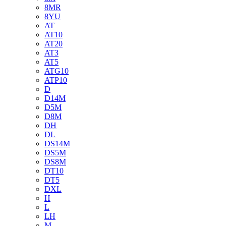
8MR
8YU
AT
AT10
AT20
AT3
AT5
ATG10
ATP10
D
D14M
D5M
D8M
DH
DL
DS14M
DS5M
DS8M
DT10
DT5
DXL
H
L
LH
M