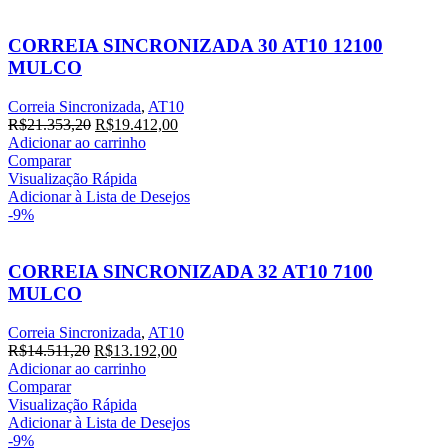
CORREIA SINCRONIZADA 30 AT10 12100
MULCO
Correia Sincronizada
,
AT10
O
O
R$
21.353,20
R$
19.412,00
preço
preço
Adicionar ao carrinho
original
atual
Comparar
era:
é:
Visualização Rápida
R$21.353,20.
R$19.412,00.
Adicionar à Lista de Desejos
-9%
CORREIA SINCRONIZADA 32 AT10 7100
MULCO
Correia Sincronizada
,
AT10
O
O
R$
14.511,20
R$
13.192,00
preço
preço
Adicionar ao carrinho
original
atual
Comparar
era:
é:
Visualização Rápida
R$14.511,20.
R$13.192,00.
Adicionar à Lista de Desejos
-9%