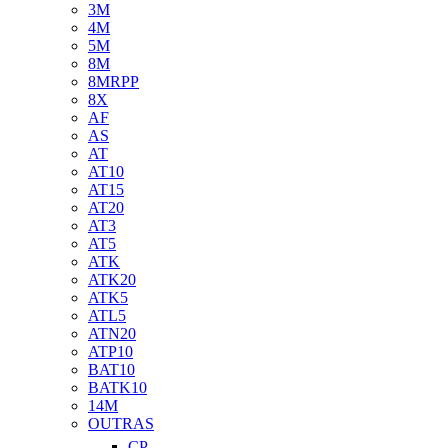
3M
4M
5M
8M
8MRPP
8X
AF
AS
AT
AT10
AT15
AT20
AT3
AT5
ATK
ATK20
ATK5
ATL5
ATN20
ATP10
BAT10
BATK10
14M
OUTRAS
CP