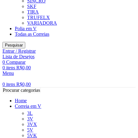
SINCRO
SKF
TIRA
TRUFELX
VARIADORA
Polia em V
Todas as Correias
Pesquisar
Entrar / Registrar
Lista de Desejos
0
Comparar
0
itens
R$
0,00
Menu
0
itens
R$
0,00
Procurar categorias
Home
Correia em V
3L
3V
3VX
5V
5VK