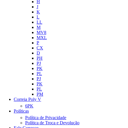
H
J
K
L
LL
M
MV8
MXL
P
CX
D
PH
PJ
PK
PL
PJ
PK
PL
PM
Correia Poly V
6PK
Políticas
Política de Privacidade
Política de Troca e Devolução
Fale Conosco