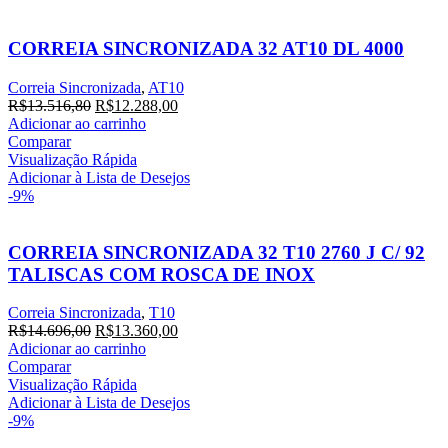
CORREIA SINCRONIZADA 32 AT10 DL 4000
Correia Sincronizada
,
AT10
O
O
R$
13.516,80
R$
12.288,00
preço
preço
Adicionar ao carrinho
original
atual
Comparar
era:
é:
Visualização Rápida
R$13.516,80.
R$12.288,00.
Adicionar à Lista de Desejos
-9%
CORREIA SINCRONIZADA 32 T10 2760 J C/ 92
TALISCAS COM ROSCA DE INOX
Correia Sincronizada
,
T10
O
O
R$
14.696,00
R$
13.360,00
preço
preço
Adicionar ao carrinho
original
atual
Comparar
era:
é:
Visualização Rápida
R$14.696,00.
R$13.360,00.
Adicionar à Lista de Desejos
-9%