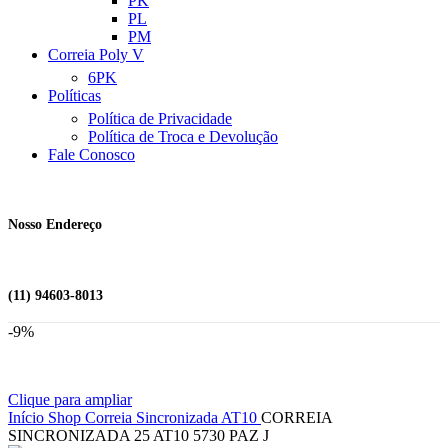
PK
PL
PM
Correia Poly V
6PK
Políticas
Política de Privacidade
Política de Troca e Devolução
Fale Conosco
Nosso Endereço
(11) 94603-8013
-9%
Clique para ampliar
Início
Shop
Correia Sincronizada
AT10
CORREIA
SINCRONIZADA 25 AT10 5730 PAZ J