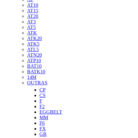
AT10
AT15
AT20
AT3
AT5
ATK
ATK20
ATK5
ATL5
ATN20
ATP10
BAT10
BATK10
14M
OUTRAS
CP
CS
F
F2
EGGBELT
MM
F6
FX
GB