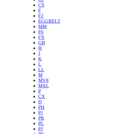
CS
F
F2
EGGBELT
MM
F6
FX
GB
H
J
K
L
LL
M
MV8
MXL
P
CX
D
PH
PJ
PK
PL
PJ