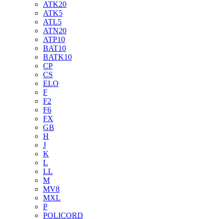
ATK20
ATK5
ATL5
ATN20
ATP10
BAT10
BATK10
CP
CS
ELO
F
F2
F6
FX
GB
H
J
K
L
LL
M
MV8
MXL
P
POLICORD