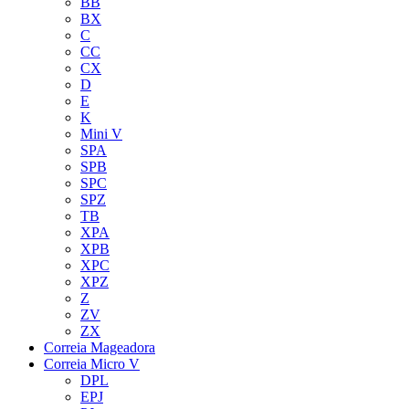
BB
BX
C
CC
CX
D
E
K
Mini V
SPA
SPB
SPC
SPZ
TB
XPA
XPB
XPC
XPZ
Z
ZV
ZX
Correia Mageadora
Correia Micro V
DPL
EPJ