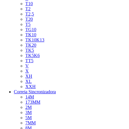
T10
T2
T2,5
T20
T5
TG10
TK10
TK10K13
TK20
TK5
TK5K6
TT5
V
X
XH
XL
XXH
Correia Sincronizadora
14M
173MM
2M
3M
5M
7MM
8M