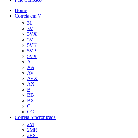
Home
Correia em V
3L
3V
3VX
5V
5VK
5VP
5VX
A
AA
AV
AVX
AX
B
BB
BX
C
CC
Correia Sincronizada
2M
2MR
2RS1