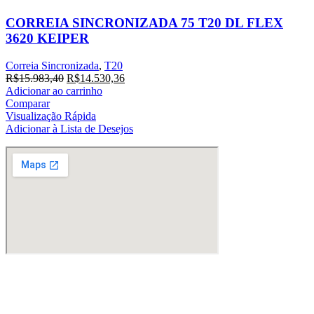
CORREIA SINCRONIZADA 75 T20 DL FLEX
3620 KEIPER
Correia Sincronizada
,
T20
O
O
R$
15.983,40
R$
14.530,36
preço
preço
Adicionar ao carrinho
original
atual
Comparar
era:
é:
Visualização Rápida
R$15.983,40.
R$14.530,36.
Adicionar à Lista de Desejos