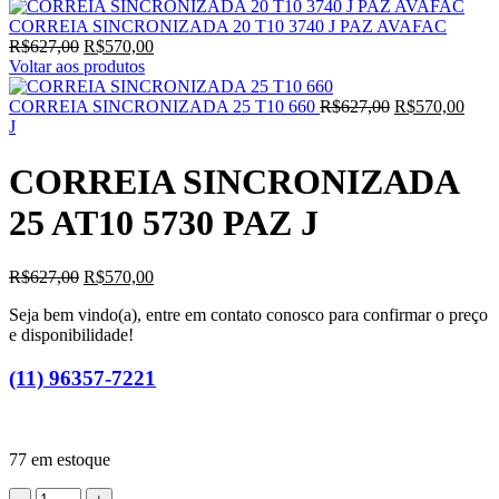
CORREIA SINCRONIZADA 20 T10 3740 J PAZ AVAFAC
O
O
R$
627,00
R$
570,00
preço
preço
Voltar aos produtos
original
atual
era:
é:
O
O
CORREIA SINCRONIZADA 25 T10 660
R$
627,00
R$
570,00
R$627,00.
R$570,00.
preço
preç
J
original
atual
era:
é:
CORREIA SINCRONIZADA
R$627,00.
R$57
25 AT10 5730 PAZ J
O
O
R$
627,00
R$
570,00
preço
preço
Seja bem vindo(a), entre em contato conosco para confirmar o preço
original
atual
e disponibilidade!
era:
é:
R$627,00.
R$570,00.
(11) 96357-7221
77 em estoque
CORREIA