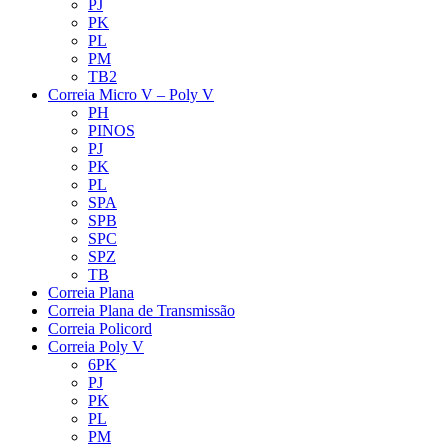
PJ
PK
PL
PM
TB2
Correia Micro V – Poly V
PH
PINOS
PJ
PK
PL
SPA
SPB
SPC
SPZ
TB
Correia Plana
Correia Plana de Transmissão
Correia Policord
Correia Poly V
6PK
PJ
PK
PL
PM