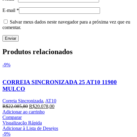
E-mail
*
Salvar meus dados neste navegador para a próxima vez que eu
comentar.
Produtos relacionados
-9%
CORREIA SINCRONIZADA 25 AT10 11900
MULCO
Correia Sincronizada
,
AT10
O
O
R$
22.085,80
R$
20.078,00
preço
preço
Adicionar ao carrinho
original
atual
Comparar
era:
é:
Visualização Rápida
R$22.085,80.
R$20.078,00.
Adicionar à Lista de Desejos
-9%