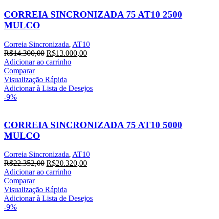
CORREIA SINCRONIZADA 75 AT10 2500
MULCO
Correia Sincronizada
,
AT10
O
O
R$
14.300,00
R$
13.000,00
preço
preço
Adicionar ao carrinho
original
atual
Comparar
era:
é:
Visualização Rápida
R$14.300,00.
R$13.000,00.
Adicionar à Lista de Desejos
-9%
CORREIA SINCRONIZADA 75 AT10 5000
MULCO
Correia Sincronizada
,
AT10
O
O
R$
22.352,00
R$
20.320,00
preço
preço
Adicionar ao carrinho
original
atual
Comparar
era:
é:
Visualização Rápida
R$22.352,00.
R$20.320,00.
Adicionar à Lista de Desejos
-9%