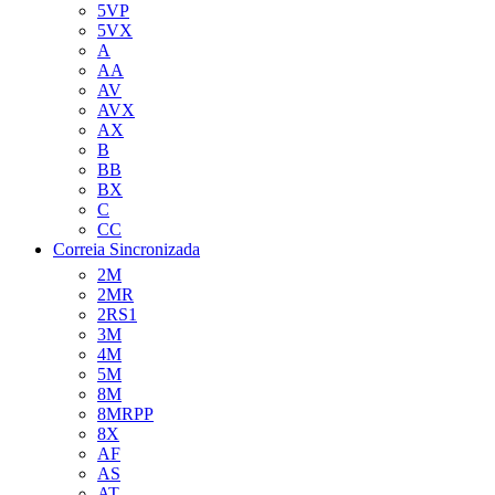
5VP
5VX
A
AA
AV
AVX
AX
B
BB
BX
C
CC
Correia Sincronizada
2M
2MR
2RS1
3M
4M
5M
8M
8MRPP
8X
AF
AS
AT