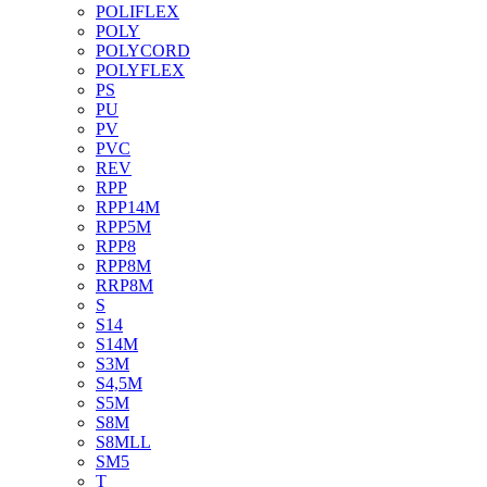
POLIFLEX
POLY
POLYCORD
POLYFLEX
PS
PU
PV
PVC
REV
RPP
RPP14M
RPP5M
RPP8
RPP8M
RRP8M
S
S14
S14M
S3M
S4,5M
S5M
S8M
S8MLL
SM5
T