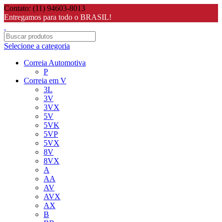
Contato: (11) 94603-8013
Entregamos para todo o BRASIL!
Selecione a categoria
Correia Automotiva
P
Correia em V
3L
3V
3VX
5V
5VK
5VP
5VX
8V
8VX
A
AA
AV
AVX
AX
B