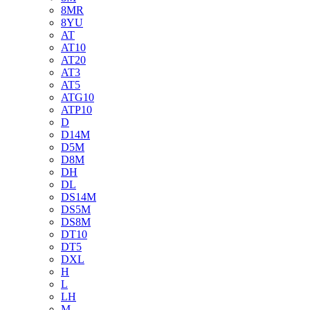
8MR
8YU
AT
AT10
AT20
AT3
AT5
ATG10
ATP10
D
D14M
D5M
D8M
DH
DL
DS14M
DS5M
DS8M
DT10
DT5
DXL
H
L
LH
M