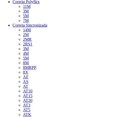
Correia Polyflex
11M
3M
5M
7M
Correia Sincronizada
14M
2M
2MR
2RS1
3M
4M
5M
8M
8MRPP
8X
AF
AS
AT
AT10
AT15
AT20
AT3
AT5
ATK