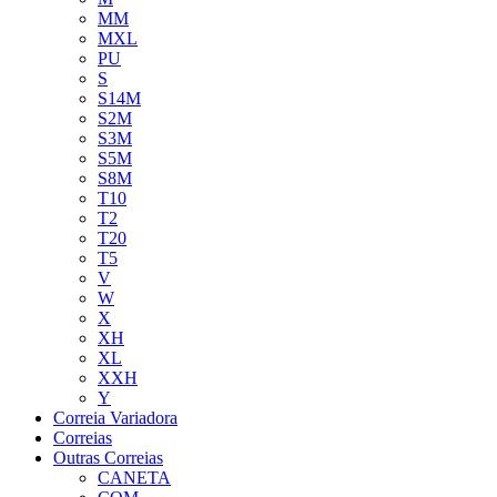
MM
MXL
PU
S
S14M
S2M
S3M
S5M
S8M
T10
T2
T20
T5
V
W
X
XH
XL
XXH
Y
Correia Variadora
Correias
Outras Correias
CANETA