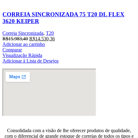
CORREIA SINCRONIZADA 75 T20 DL FLEX
3620 KEIPER
Correia Sincronizada
,
T20
O
O
R$
15.983,40
R$
14.530,36
preço
preço
Adicionar ao carrinho
original
atual
Comparar
era:
é:
Visualização Rápida
R$15.983,40.
R$14.530,36.
Adicionar à Lista de Desejos
Consolidada com a visão de lhe oferecer produtos de qualidade,
com o diferencial de grande estoque de correias de todos os tipos e