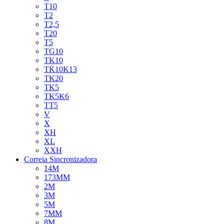
T10
T2
T2,5
T20
T5
TG10
TK10
TK10K13
TK20
TK5
TK5K6
TT5
V
X
XH
XL
XXH
Correia Sincronizadora
14M
173MM
2M
3M
5M
7MM
8M