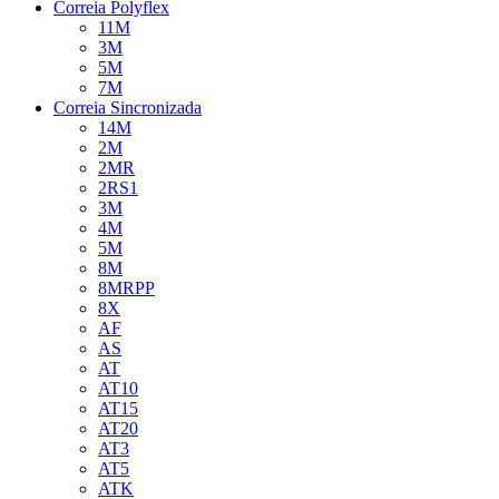
Correia Polyflex
11M
3M
5M
7M
Correia Sincronizada
14M
2M
2MR
2RS1
3M
4M
5M
8M
8MRPP
8X
AF
AS
AT
AT10
AT15
AT20
AT3
AT5
ATK