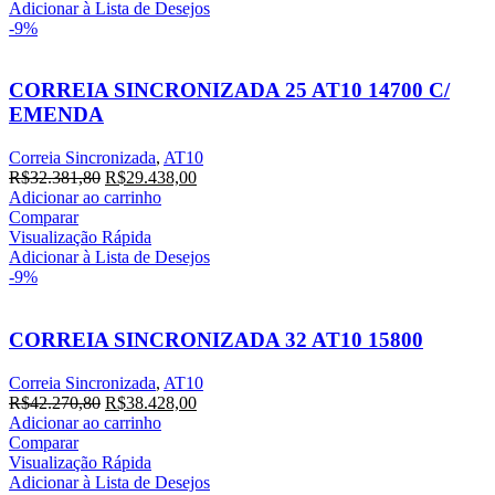
R$34.161,60.
R$31.056,00.
Adicionar à Lista de Desejos
-9%
CORREIA SINCRONIZADA 25 AT10 14700 C/
EMENDA
Correia Sincronizada
,
AT10
O
O
R$
32.381,80
R$
29.438,00
preço
preço
Adicionar ao carrinho
original
atual
Comparar
era:
é:
Visualização Rápida
R$32.381,80.
R$29.438,00.
Adicionar à Lista de Desejos
-9%
CORREIA SINCRONIZADA 32 AT10 15800
Correia Sincronizada
,
AT10
O
O
R$
42.270,80
R$
38.428,00
preço
preço
Adicionar ao carrinho
original
atual
Comparar
era:
é:
Visualização Rápida
R$42.270,80.
R$38.428,00.
Adicionar à Lista de Desejos