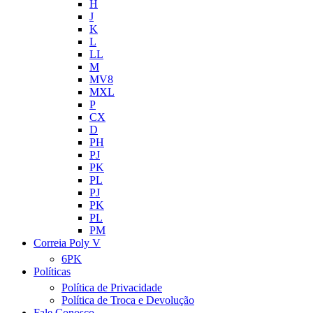
H
J
K
L
LL
M
MV8
MXL
P
CX
D
PH
PJ
PK
PL
PJ
PK
PL
PM
Correia Poly V
6PK
Políticas
Política de Privacidade
Política de Troca e Devolução
Fale Conosco