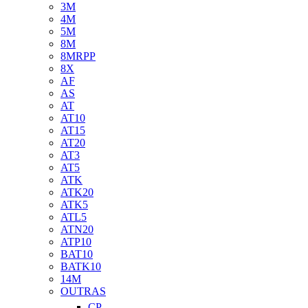
3M
4M
5M
8M
8MRPP
8X
AF
AS
AT
AT10
AT15
AT20
AT3
AT5
ATK
ATK20
ATK5
ATL5
ATN20
ATP10
BAT10
BATK10
14M
OUTRAS
CP