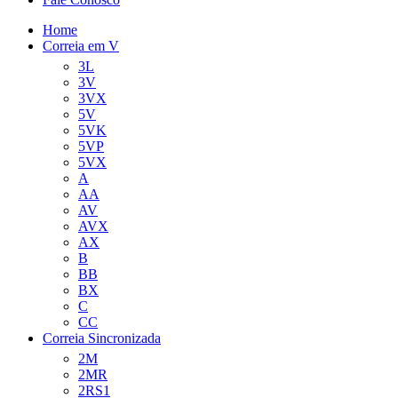
Home
Correia em V
3L
3V
3VX
5V
5VK
5VP
5VX
A
AA
AV
AVX
AX
B
BB
BX
C
CC
Correia Sincronizada
2M
2MR
2RS1