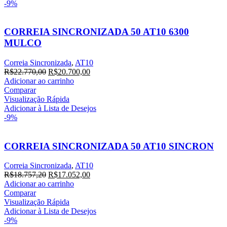
-9%
CORREIA SINCRONIZADA 50 AT10 6300
MULCO
Correia Sincronizada
,
AT10
O
O
R$
22.770,00
R$
20.700,00
preço
preço
Adicionar ao carrinho
original
atual
Comparar
era:
é:
Visualização Rápida
R$22.770,00.
R$20.700,00.
Adicionar à Lista de Desejos
-9%
CORREIA SINCRONIZADA 50 AT10 SINCRON
Correia Sincronizada
,
AT10
O
O
R$
18.757,20
R$
17.052,00
preço
preço
Adicionar ao carrinho
original
atual
Comparar
era:
é:
Visualização Rápida
R$18.757,20.
R$17.052,00.
Adicionar à Lista de Desejos
-9%