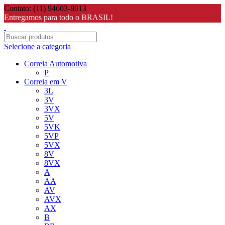
Contato: (11) 94603-8013
Entregamos para todo o BRASIL!
Selecione a categoria
Correia Automotiva
P
Correia em V
3L
3V
3VX
5V
5VK
5VP
5VX
8V
8VX
A
AA
AV
AVX
AX
B