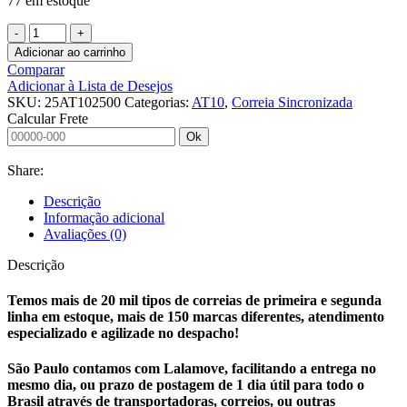
77 em estoque
CORREIA
SINCRONIZADA
Adicionar ao carrinho
25
Comparar
AT10
Adicionar à Lista de Desejos
2500
SKU:
25AT102500
Categorias:
AT10
,
Correia Sincronizada
MULCO
Calcular Frete
quantidade
Ok
Share:
Descrição
Informação adicional
Avaliações (0)
Descrição
Temos mais de 20 mil tipos de correias de primeira e segunda
linha em estoque, mais de 150 marcas diferentes, atendimento
especializado e agilizade no despacho!
São Paulo contamos com Lalamove, facilitando a entrega no
mesmo dia, ou prazo de postagem de 1 dia útil para todo o
Brasil através de transportadoras, correios, ou outras