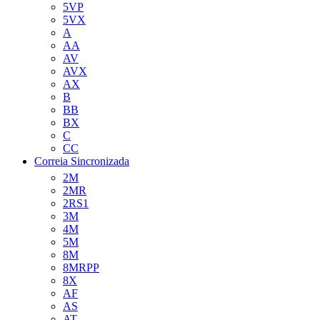
5VP
5VX
A
AA
AV
AVX
AX
B
BB
BX
C
CC
Correia Sincronizada
2M
2MR
2RS1
3M
4M
5M
8M
8MRPP
8X
AF
AS
AT