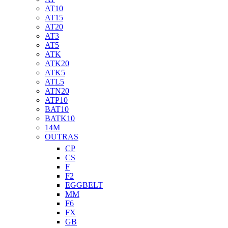
AT10
AT15
AT20
AT3
AT5
ATK
ATK20
ATK5
ATL5
ATN20
ATP10
BAT10
BATK10
14M
OUTRAS
CP
CS
F
F2
EGGBELT
MM
F6
FX
GB