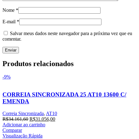
Nome
*
E-mail
*
Salvar meus dados neste navegador para a próxima vez que eu
comentar.
Produtos relacionados
-9%
CORREIA SINCRONIZADA 25 AT10 13600 C/
EMENDA
Correia Sincronizada
,
AT10
O
O
R$
34.161,60
R$
31.056,00
preço
preço
Adicionar ao carrinho
original
atual
Comparar
era:
é:
Visualização Rápida