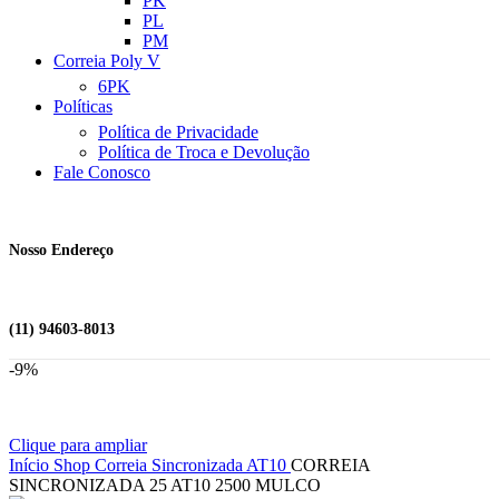
PK
PL
PM
Correia Poly V
6PK
Políticas
Política de Privacidade
Política de Troca e Devolução
Fale Conosco
Nosso Endereço
(11) 94603-8013
-9%
Clique para ampliar
Início
Shop
Correia Sincronizada
AT10
CORREIA
SINCRONIZADA 25 AT10 2500 MULCO