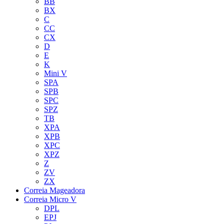
BB
BX
C
CC
CX
D
E
K
Mini V
SPA
SPB
SPC
SPZ
TB
XPA
XPB
XPC
XPZ
Z
ZV
ZX
Correia Mageadora
Correia Micro V
DPL
EPJ