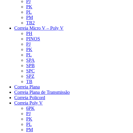
PJ
PK
PL
PM
TB2
Correia Micro V – Poly V
PH
PINOS
PJ
PK
PL
SPA
SPB
SPC
SPZ
TB
Correia Plana
Correia Plana de Transmissão
Correia Policord
Correia Poly V
6PK
PJ
PK
PL
PM