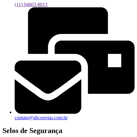
(11) 94603-8013
contato@abcorreias.com.br
Selos de Segurança