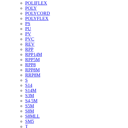
POLIFLEX
POLY
POLYCORD
POLYFLEX
PS
PU
PV
PVC
REV
RPP
RPP14M
RPP5M
RPP8
RPP8M
RRP8M
S
S14
S14M
S3M
S4,5M
S5M
S8M
S8MLL
SM5
T