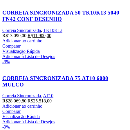
CORREIA SINCRONIZADA 50 TK10K13 5040
FN42 CONF DESENHO
Correia Sincronizada
,
TK10K13
O
O
R$
13.090,00
R$
11.900,00
preço
preço
Adicionar ao carrinho
original
atual
Comparar
era:
é:
Visualização Rápida
R$13.090,00.
R$11.900,00.
Adicionar à Lista de Desejos
-9%
CORREIA SINCRONIZADA 75 AT10 6000
MULCO
Correia Sincronizada
,
AT10
O
O
R$
28.069,80
R$
25.518,00
preço
preço
Adicionar ao carrinho
original
atual
Comparar
era:
é:
Visualização Rápida
R$28.069,80.
R$25.518,00.
Adicionar à Lista de Desejos
-9%