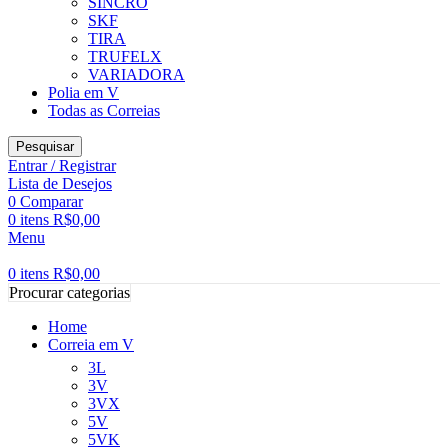
SINCRO
SKF
TIRA
TRUFELX
VARIADORA
Polia em V
Todas as Correias
Pesquisar
Entrar / Registrar
Lista de Desejos
0
Comparar
0
itens
R$
0,00
Menu
0
itens
R$
0,00
Procurar categorias
Home
Correia em V
3L
3V
3VX
5V
5VK