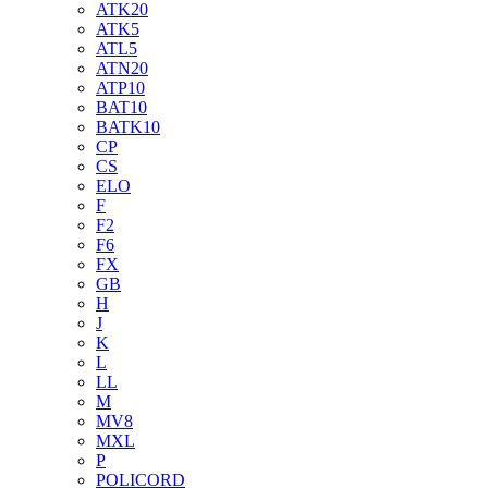
ATK20
ATK5
ATL5
ATN20
ATP10
BAT10
BATK10
CP
CS
ELO
F
F2
F6
FX
GB
H
J
K
L
LL
M
MV8
MXL
P
POLICORD