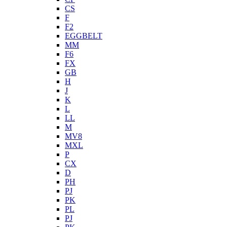
CS
F
F2
EGGBELT
MM
F6
FX
GB
H
J
K
L
LL
M
MV8
MXL
P
CX
D
PH
PJ
PK
PL
PJ