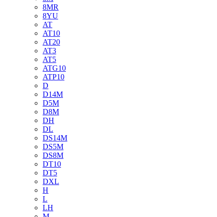
8MR
8YU
AT
AT10
AT20
AT3
AT5
ATG10
ATP10
D
D14M
D5M
D8M
DH
DL
DS14M
DS5M
DS8M
DT10
DT5
DXL
H
L
LH
M