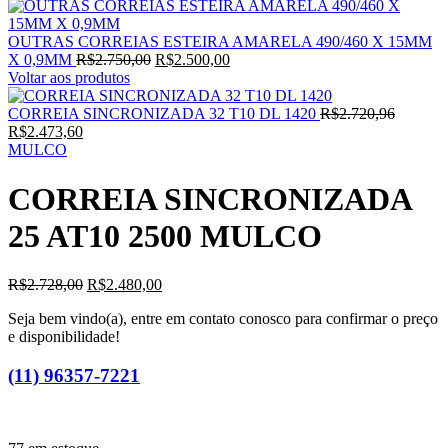
OUTRAS CORREIAS ESTEIRA AMARELA 490/460 X 15MM
O
O
X 0,9MM
R$
2.750,00
R$
2.500,00
preço
preço
Voltar aos produtos
original
atual
era:
é:
O
CORREIA SINCRONIZADA 32 T10 DL 1420
R$
2.720,96
O
R$2.750,00.
R$2.500,00.
preço
R$
2.473,60
preço
original
MULCO
atual
era:
é:
R$2.720
CORREIA SINCRONIZADA
R$2.473,60.
25 AT10 2500 MULCO
O
O
R$
2.728,00
R$
2.480,00
preço
preço
Seja bem vindo(a), entre em contato conosco para confirmar o preço
original
atual
e disponibilidade!
era:
é:
R$2.728,00.
R$2.480,00.
(11) 96357-7221