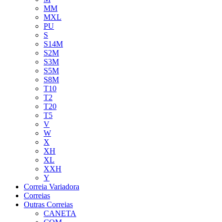
MM
MXL
PU
S
S14M
S2M
S3M
S5M
S8M
T10
T2
T20
T5
V
W
X
XH
XL
XXH
Y
Correia Variadora
Correias
Outras Correias
CANETA