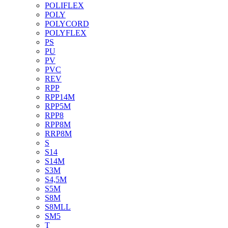
POLIFLEX
POLY
POLYCORD
POLYFLEX
PS
PU
PV
PVC
REV
RPP
RPP14M
RPP5M
RPP8
RPP8M
RRP8M
S
S14
S14M
S3M
S4,5M
S5M
S8M
S8MLL
SM5
T