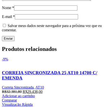
Nome
*
E-mail
*
Salvar meus dados neste navegador para a próxima vez que eu
comentar.
Produtos relacionados
-9%
CORREIA SINCRONIZADA 25 AT10 14700 C/
EMENDA
Correia Sincronizada
,
AT10
O
O
R$
32.381,80
R$
29.438,00
preço
preço
Adicionar ao carrinho
original
atual
Comparar
era:
é:
Visualização Rápida