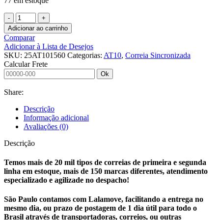
77 em estoque
CORREIA
SINCRONIZADA
Adicionar ao carrinho
25
Comparar
AT10
Adicionar à Lista de Desejos
1560
SKU:
25AT101560
Categorias:
AT10
,
Correia Sincronizada
MULCO
Calcular Frete
quantidade
Ok
Share:
Descrição
Informação adicional
Avaliações (0)
Descrição
Temos mais de 20 mil tipos de correias de primeira e segunda
linha em estoque, mais de 150 marcas diferentes, atendimento
especializado e agilizade no despacho!
São Paulo contamos com Lalamove, facilitando a entrega no
mesmo dia, ou prazo de postagem de 1 dia útil para todo o
Brasil através de transportadoras, correios, ou outras