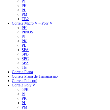
PJ
PK
PL
PM
TB2
Correia Micro V – Poly V
PH
PINOS
PJ
PK
PL
SPA
SPB
SPC
SPZ
TB
Correia Plana
Correia Plana de Transmissão
Correia Policord
Correia Poly V
6PK
PJ
PK
PL
PM