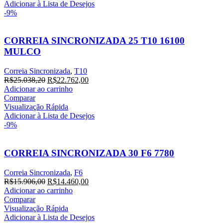
R$32.381,80.
R$29.438,00.
Adicionar à Lista de Desejos
-9%
CORREIA SINCRONIZADA 25 T10 16100
MULCO
Correia Sincronizada
,
T10
O
O
R$
25.038,20
R$
22.762,00
preço
preço
Adicionar ao carrinho
original
atual
Comparar
era:
é:
Visualização Rápida
R$25.038,20.
R$22.762,00.
Adicionar à Lista de Desejos
-9%
CORREIA SINCRONIZADA 30 F6 7780
Correia Sincronizada
,
F6
O
O
R$
15.906,00
R$
14.460,00
preço
preço
Adicionar ao carrinho
original
atual
Comparar
era:
é:
Visualização Rápida
R$15.906,00.
R$14.460,00.
Adicionar à Lista de Desejos