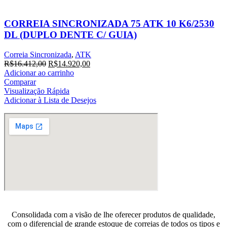
CORREIA SINCRONIZADA 75 ATK 10 K6/2530
DL (DUPLO DENTE C/ GUIA)
Correia Sincronizada
,
ATK
O
O
R$
16.412,00
R$
14.920,00
preço
preço
Adicionar ao carrinho
original
atual
Comparar
era:
é:
Visualização Rápida
R$16.412,00.
R$14.920,00.
Adicionar à Lista de Desejos
Consolidada com a visão de lhe oferecer produtos de qualidade,
com o diferencial de grande estoque de correias de todos os tipos e