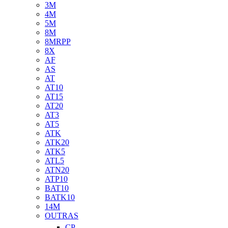
3M
4M
5M
8M
8MRPP
8X
AF
AS
AT
AT10
AT15
AT20
AT3
AT5
ATK
ATK20
ATK5
ATL5
ATN20
ATP10
BAT10
BATK10
14M
OUTRAS
CP