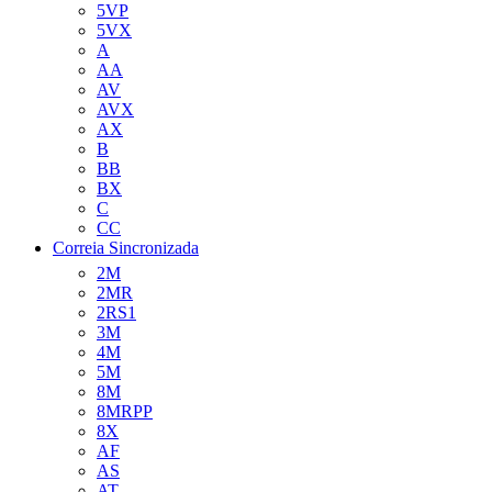
5VP
5VX
A
AA
AV
AVX
AX
B
BB
BX
C
CC
Correia Sincronizada
2M
2MR
2RS1
3M
4M
5M
8M
8MRPP
8X
AF
AS
AT