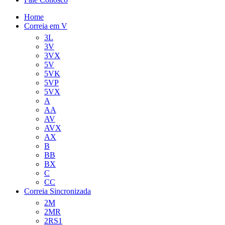
Home
Correia em V
3L
3V
3VX
5V
5VK
5VP
5VX
A
AA
AV
AVX
AX
B
BB
BX
C
CC
Correia Sincronizada
2M
2MR
2RS1