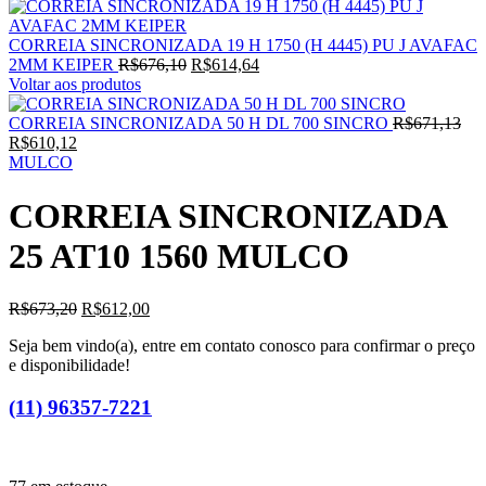
CORREIA SINCRONIZADA 19 H 1750 (H 4445) PU J AVAFAC
O
O
2MM KEIPER
R$
676,10
R$
614,64
preço
preço
Voltar aos produtos
original
atual
era:
é:
O
CORREIA SINCRONIZADA 50 H DL 700 SINCRO
R$
671,13
O
R$676,10.
R$614,64.
pre
R$
610,12
preço
orig
MULCO
atual
era:
é:
R$6
CORREIA SINCRONIZADA
R$610,12.
25 AT10 1560 MULCO
O
O
R$
673,20
R$
612,00
preço
preço
Seja bem vindo(a), entre em contato conosco para confirmar o preço
original
atual
e disponibilidade!
era:
é:
R$673,20.
R$612,00.
(11) 96357-7221