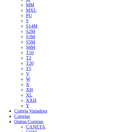
MM
MXL
PU
S
S14M
S2M
S3M
S5M
S8M
T10
T2
T20
T5
V
W
X
XH
XL
XXH
Y
Correia Variadora
Correias
Outras Correias
CANETA