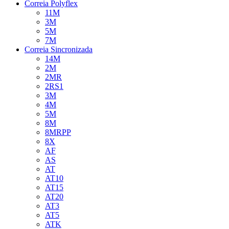
Correia Polyflex
11M
3M
5M
7M
Correia Sincronizada
14M
2M
2MR
2RS1
3M
4M
5M
8M
8MRPP
8X
AF
AS
AT
AT10
AT15
AT20
AT3
AT5
ATK