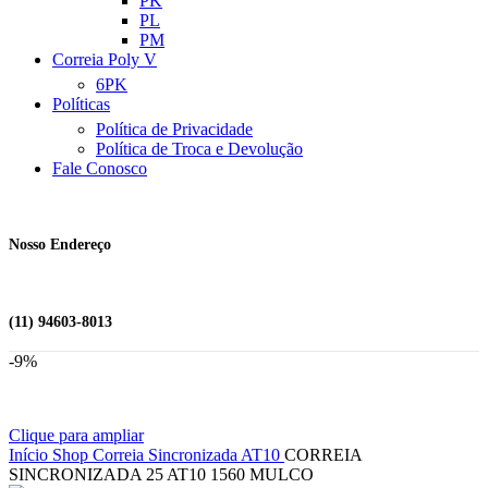
PK
PL
PM
Correia Poly V
6PK
Políticas
Política de Privacidade
Política de Troca e Devolução
Fale Conosco
Nosso Endereço
(11) 94603-8013
-9%
Clique para ampliar
Início
Shop
Correia Sincronizada
AT10
CORREIA
SINCRONIZADA 25 AT10 1560 MULCO