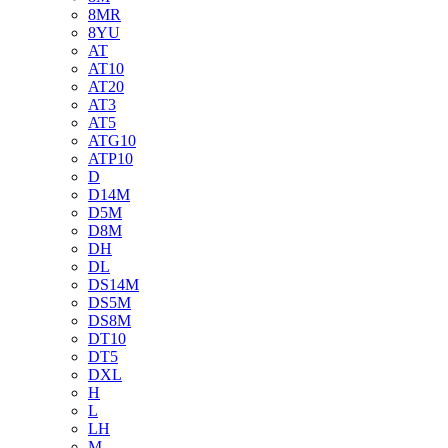
8MR
8YU
AT
AT10
AT20
AT3
AT5
ATG10
ATP10
D
D14M
D5M
D8M
DH
DL
DS14M
DS5M
DS8M
DT10
DT5
DXL
H
L
LH
M