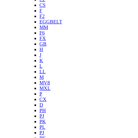
CS
F
F2
EGGBELT
MM
F6
FX
GB
H
J
K
L
LL
M
MV8
MXL
P
CX
D
PH
PJ
PK
PL
PJ