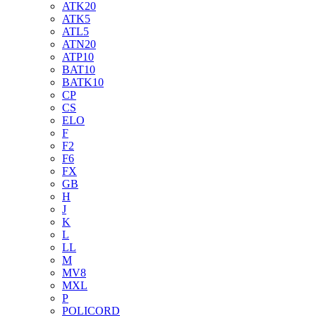
ATK20
ATK5
ATL5
ATN20
ATP10
BAT10
BATK10
CP
CS
ELO
F
F2
F6
FX
GB
H
J
K
L
LL
M
MV8
MXL
P
POLICORD