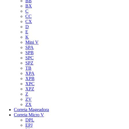
BB
BX
C
CC
CX
D
E
K
Mini V
SPA
SPB
SPC
SPZ
TB
XPA
XPB
XPC
XPZ
Z
ZV
ZX
Correia Mageadora
Correia Micro V
DPL
EPJ