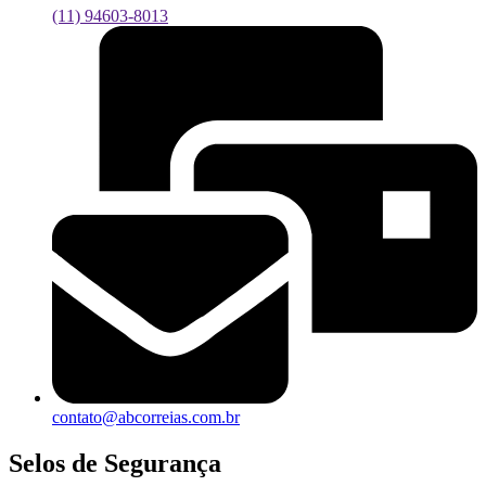
(11) 94603-8013
contato@abcorreias.com.br
Selos de Segurança