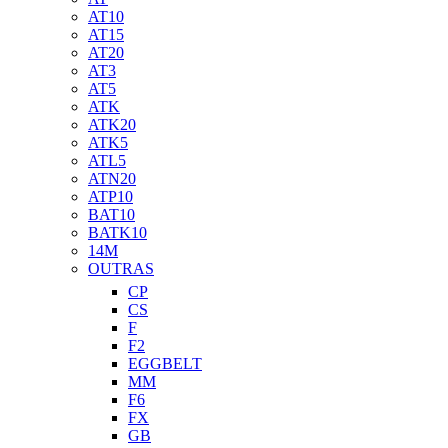
AT10
AT15
AT20
AT3
AT5
ATK
ATK20
ATK5
ATL5
ATN20
ATP10
BAT10
BATK10
14M
OUTRAS
CP
CS
F
F2
EGGBELT
MM
F6
FX
GB