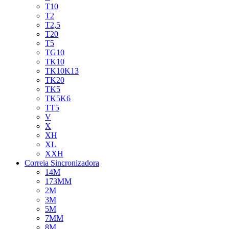
T10
T2
T2,5
T20
T5
TG10
TK10
TK10K13
TK20
TK5
TK5K6
TT5
V
X
XH
XL
XXH
Correia Sincronizadora
14M
173MM
2M
3M
5M
7MM
8M