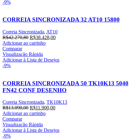
-9%
CORREIA SINCRONIZADA 32 AT10 15800
Correia Sincronizada
,
AT10
O
O
R$
42.270,80
R$
38.428,00
preço
preço
Adicionar ao carrinho
original
atual
Comparar
era:
é:
Visualização Rápida
R$42.270,80.
R$38.428,00.
Adicionar à Lista de Desejos
-9%
CORREIA SINCRONIZADA 50 TK10K13 5040
FN42 CONF DESENHO
Correia Sincronizada
,
TK10K13
O
O
R$
13.090,00
R$
11.900,00
preço
preço
Adicionar ao carrinho
original
atual
Comparar
era:
é:
Visualização Rápida
R$13.090,00.
R$11.900,00.
Adicionar à Lista de Desejos
-9%