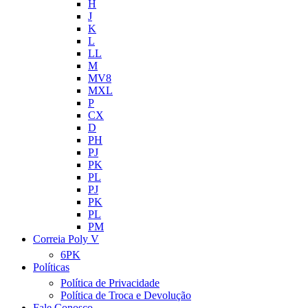
H
J
K
L
LL
M
MV8
MXL
P
CX
D
PH
PJ
PK
PL
PJ
PK
PL
PM
Correia Poly V
6PK
Políticas
Política de Privacidade
Política de Troca e Devolução
Fale Conosco