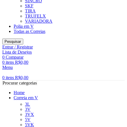
SINCRO
SKF
TIRA
TRUFELX
VARIADORA
Polia em V
Todas as Correias
Pesquisar
Entrar / Registrar
Lista de Desejos
0
Comparar
0
itens
R$
0,00
Menu
0
itens
R$
0,00
Procurar categorias
Home
Correia em V
3L
3V
3VX
5V
5VK