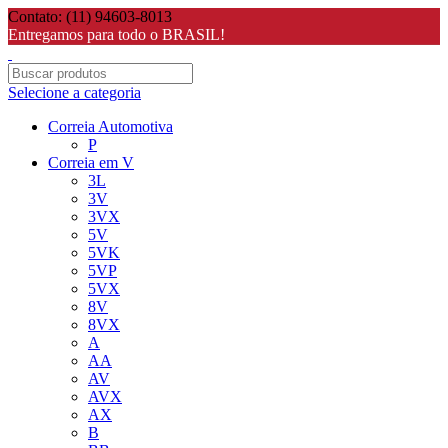
Contato: (11) 94603-8013
Entregamos para todo o BRASIL!
Selecione a categoria
Correia Automotiva
P
Correia em V
3L
3V
3VX
5V
5VK
5VP
5VX
8V
8VX
A
AA
AV
AVX
AX
B