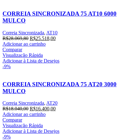
CORREIA SINCRONIZADA 75 AT10 6000
MULCO
Correia Sincronizada
,
AT10
O
O
R$
28.069,80
R$
25.518,00
preço
preço
Adicionar ao carrinho
original
atual
Comparar
era:
é:
Visualização Rápida
R$28.069,80.
R$25.518,00.
Adicionar à Lista de Desejos
-9%
CORREIA SINCRONIZADA 75 AT20 3000
MULCO
Correia Sincronizada
,
AT20
O
O
R$
18.040,00
R$
16.400,00
preço
preço
Adicionar ao carrinho
original
atual
Comparar
era:
é:
Visualização Rápida
R$18.040,00.
R$16.400,00.
Adicionar à Lista de Desejos
-9%