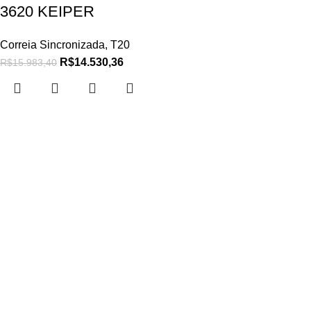
3620 KEIPER
Correia Sincronizada
,
T20
R$
14.530,36
R$
15.983,40