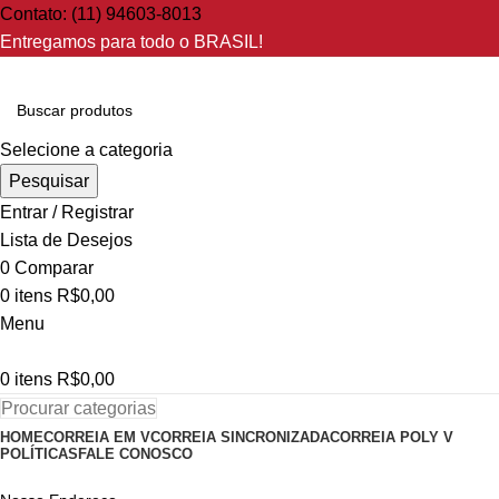
Contato: (11) 94603-8013
Entregamos para todo o BRASIL!
Selecione a categoria
Pesquisar
Entrar / Registrar
Lista de Desejos
0
Comparar
0
itens
R$
0,00
Menu
0
itens
R$
0,00
Procurar categorias
HOME
CORREIA EM V
CORREIA SINCRONIZADA
CORREIA POLY V
POLÍTICAS
FALE CONOSCO