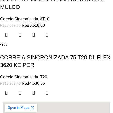
MULCO
Correia Sincronizada
,
AT10
R$
25.518,00
R$
28.069,80
-9%
CORREIA SINCRONIZADA 75 T20 DL FLEX
3620 KEIPER
Correia Sincronizada
,
T20
R$
14.530,36
R$
15.983,40