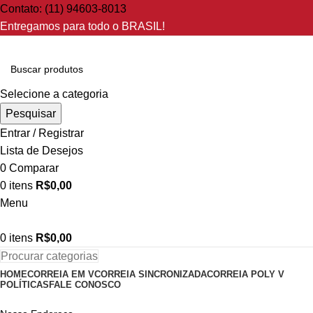
Contato: (11) 94603-8013
Entregamos para todo o BRASIL!
Selecione a categoria
Pesquisar
Entrar / Registrar
Lista de Desejos
0
Comparar
0
itens
R$
0,00
Menu
0
itens
R$
0,00
Procurar categorias
HOME
CORREIA EM V
CORREIA SINCRONIZADA
CORREIA POLY V
POLÍTICAS
FALE CONOSCO