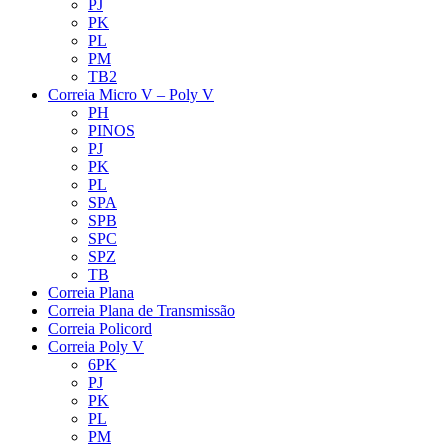
PJ
PK
PL
PM
TB2
Correia Micro V – Poly V
PH
PINOS
PJ
PK
PL
SPA
SPB
SPC
SPZ
TB
Correia Plana
Correia Plana de Transmissão
Correia Policord
Correia Poly V
6PK
PJ
PK
PL
PM