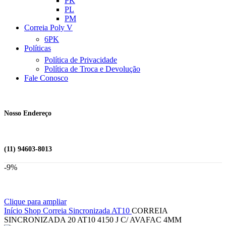
PK
PL
PM
Correia Poly V
6PK
Políticas
Política de Privacidade
Política de Troca e Devolução
Fale Conosco
Nosso Endereço
(11) 94603-8013
-9%
Clique para ampliar
Início
Shop
Correia Sincronizada
AT10
CORREIA
SINCRONIZADA 20 AT10 4150 J C/ AVAFAC 4MM