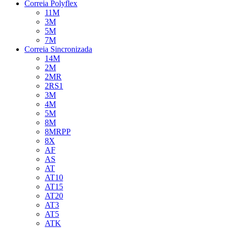
Correia Polyflex
11M
3M
5M
7M
Correia Sincronizada
14M
2M
2MR
2RS1
3M
4M
5M
8M
8MRPP
8X
AF
AS
AT
AT10
AT15
AT20
AT3
AT5
ATK