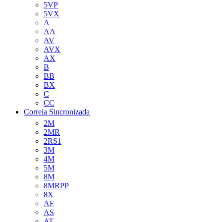
5VP
5VX
A
AA
AV
AVX
AX
B
BB
BX
C
CC
Correia Sincronizada
2M
2MR
2RS1
3M
4M
5M
8M
8MRPP
8X
AF
AS
AT