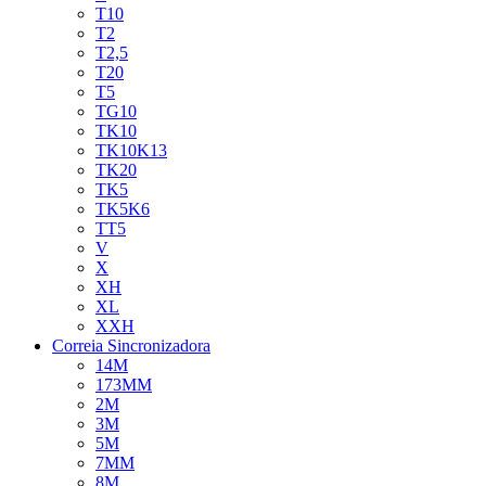
T10
T2
T2,5
T20
T5
TG10
TK10
TK10K13
TK20
TK5
TK5K6
TT5
V
X
XH
XL
XXH
Correia Sincronizadora
14M
173MM
2M
3M
5M
7MM
8M