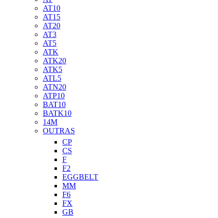
AT10
AT15
AT20
AT3
AT5
ATK
ATK20
ATK5
ATL5
ATN20
ATP10
BAT10
BATK10
14M
OUTRAS
CP
CS
F
F2
EGGBELT
MM
F6
FX
GB