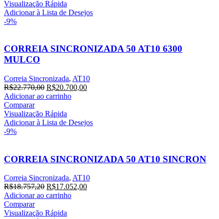
era:
é:
Visualização Rápida
R$16.280,00.
R$14.800,00.
Adicionar à Lista de Desejos
-9%
CORREIA SINCRONIZADA 50 AT10 6300
MULCO
Correia Sincronizada
,
AT10
O
O
R$
22.770,00
R$
20.700,00
preço
preço
Adicionar ao carrinho
original
atual
Comparar
era:
é:
Visualização Rápida
R$22.770,00.
R$20.700,00.
Adicionar à Lista de Desejos
-9%
CORREIA SINCRONIZADA 50 AT10 SINCRON
Correia Sincronizada
,
AT10
O
O
R$
18.757,20
R$
17.052,00
preço
preço
Adicionar ao carrinho
original
atual
Comparar
era:
é:
Visualização Rápida