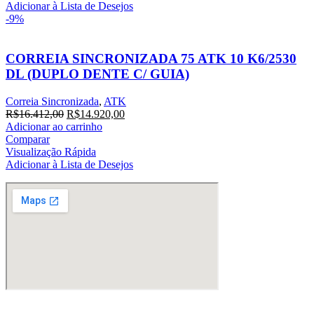
R$12.579,60.
R$11.436,00.
Adicionar à Lista de Desejos
-9%
CORREIA SINCRONIZADA 75 ATK 10 K6/2530
DL (DUPLO DENTE C/ GUIA)
Correia Sincronizada
,
ATK
O
O
R$
16.412,00
R$
14.920,00
preço
preço
Adicionar ao carrinho
original
atual
Comparar
era:
é:
Visualização Rápida
R$16.412,00.
R$14.920,00.
Adicionar à Lista de Desejos