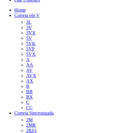
Home
Correia em V
3L
3V
3VX
5V
5VK
5VP
5VX
A
AA
AV
AVX
AX
B
BB
BX
C
CC
Correia Sincronizada
2M
2MR
2RS1