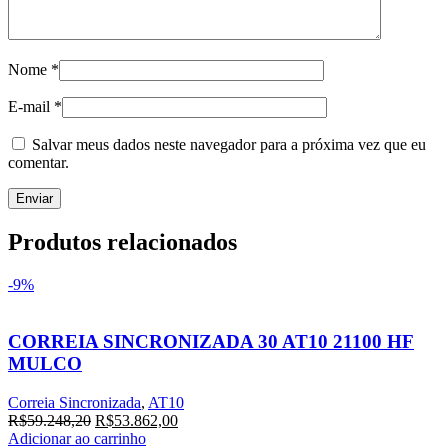
Nome
*
E-mail
*
Salvar meus dados neste navegador para a próxima vez que eu
comentar.
Produtos relacionados
-9%
CORREIA SINCRONIZADA 30 AT10 21100 HF
MULCO
Correia Sincronizada
,
AT10
O
O
R$
59.248,20
R$
53.862,00
preço
preço
Adicionar ao carrinho