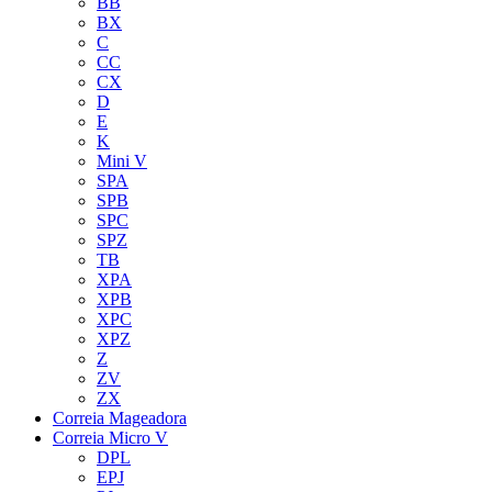
BB
BX
C
CC
CX
D
E
K
Mini V
SPA
SPB
SPC
SPZ
TB
XPA
XPB
XPC
XPZ
Z
ZV
ZX
Correia Mageadora
Correia Micro V
DPL
EPJ