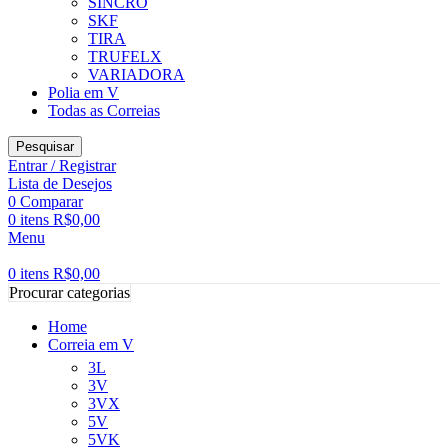
SINCRO
SKF
TIRA
TRUFELX
VARIADORA
Polia em V
Todas as Correias
Pesquisar
Entrar / Registrar
Lista de Desejos
0
Comparar
0
itens
R$
0,00
Menu
0
itens
R$
0,00
Procurar categorias
Home
Correia em V
3L
3V
3VX
5V
5VK