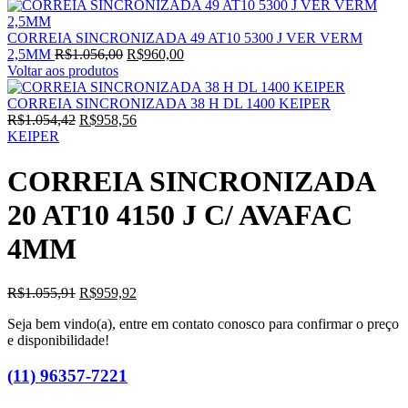
CORREIA SINCRONIZADA 49 AT10 5300 J VER VERM
O
O
2,5MM
R$
1.056,00
R$
960,00
preço
preço
Voltar aos produtos
original
atual
era:
é:
CORREIA SINCRONIZADA 38 H DL 1400 KEIPER
O
R$1.056,00.
O
R$960,00.
R$
1.054,42
R$
958,56
preço
preço
KEIPER
original
atual
era:
é:
CORREIA SINCRONIZADA
R$1.054,42.
R$958,56.
20 AT10 4150 J C/ AVAFAC
4MM
O
O
R$
1.055,91
R$
959,92
preço
preço
Seja bem vindo(a), entre em contato conosco para confirmar o preço
original
atual
e disponibilidade!
era:
é:
R$1.055,91.
R$959,92.
(11) 96357-7221