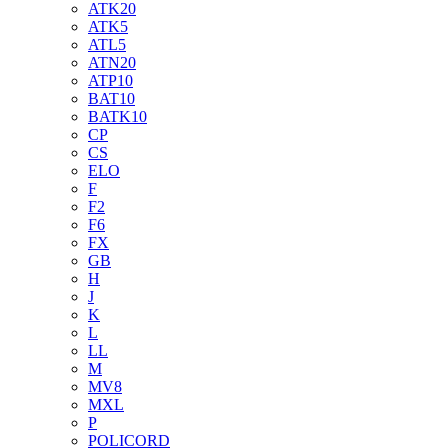
ATK20
ATK5
ATL5
ATN20
ATP10
BAT10
BATK10
CP
CS
ELO
F
F2
F6
FX
GB
H
J
K
L
LL
M
MV8
MXL
P
POLICORD