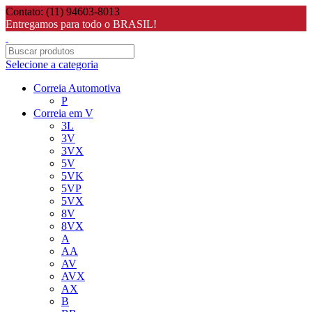
Contato: (11) 94603-8013
Entregamos para todo o BRASIL!
Selecione a categoria
Correia Automotiva
P
Correia em V
3L
3V
3VX
5V
5VK
5VP
5VX
8V
8VX
A
AA
AV
AVX
AX
B