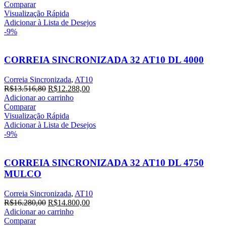
original
atual
Comparar
era:
é:
Visualização Rápida
R$59.248,20.
R$53.862,00.
Adicionar à Lista de Desejos
-9%
CORREIA SINCRONIZADA 32 AT10 DL 4000
Correia Sincronizada
,
AT10
O
O
R$
13.516,80
R$
12.288,00
preço
preço
Adicionar ao carrinho
original
atual
Comparar
era:
é:
Visualização Rápida
R$13.516,80.
R$12.288,00.
Adicionar à Lista de Desejos
-9%
CORREIA SINCRONIZADA 32 AT10 DL 4750
MULCO
Correia Sincronizada
,
AT10
O
O
R$
16.280,00
R$
14.800,00
preço
preço
Adicionar ao carrinho
original
atual
Comparar