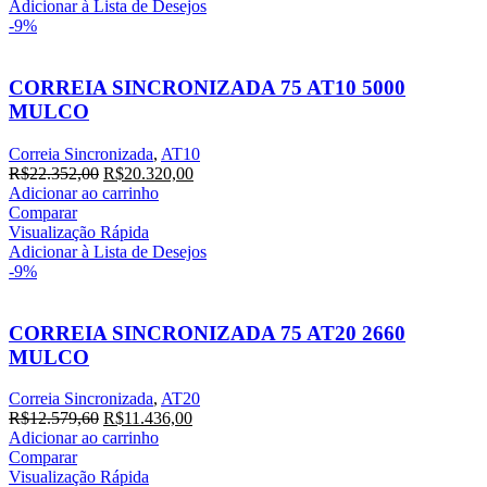
R$18.757,20.
R$17.052,00.
Adicionar à Lista de Desejos
-9%
CORREIA SINCRONIZADA 75 AT10 5000
MULCO
Correia Sincronizada
,
AT10
O
O
R$
22.352,00
R$
20.320,00
preço
preço
Adicionar ao carrinho
original
atual
Comparar
era:
é:
Visualização Rápida
R$22.352,00.
R$20.320,00.
Adicionar à Lista de Desejos
-9%
CORREIA SINCRONIZADA 75 AT20 2660
MULCO
Correia Sincronizada
,
AT20
O
O
R$
12.579,60
R$
11.436,00
preço
preço
Adicionar ao carrinho
original
atual
Comparar
era:
é:
Visualização Rápida