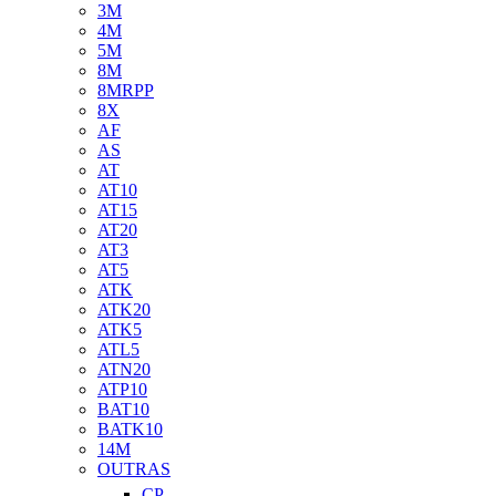
3M
4M
5M
8M
8MRPP
8X
AF
AS
AT
AT10
AT15
AT20
AT3
AT5
ATK
ATK20
ATK5
ATL5
ATN20
ATP10
BAT10
BATK10
14M
OUTRAS
CP