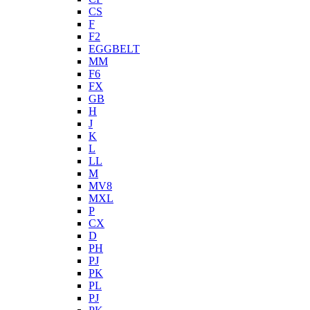
CS
F
F2
EGGBELT
MM
F6
FX
GB
H
J
K
L
LL
M
MV8
MXL
P
CX
D
PH
PJ
PK
PL
PJ