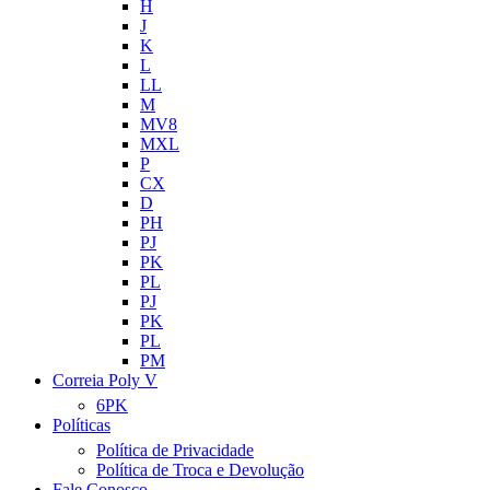
H
J
K
L
LL
M
MV8
MXL
P
CX
D
PH
PJ
PK
PL
PJ
PK
PL
PM
Correia Poly V
6PK
Políticas
Política de Privacidade
Política de Troca e Devolução
Fale Conosco