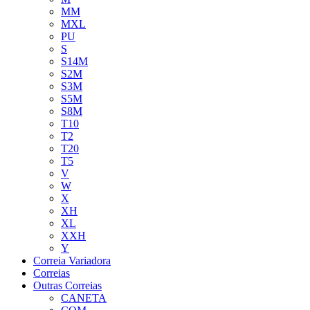
MM
MXL
PU
S
S14M
S2M
S3M
S5M
S8M
T10
T2
T20
T5
V
W
X
XH
XL
XXH
Y
Correia Variadora
Correias
Outras Correias
CANETA