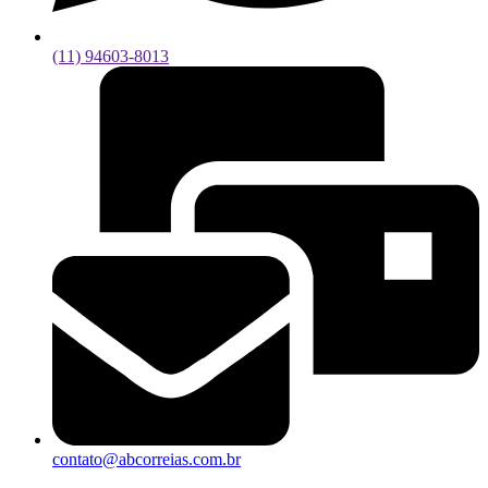
(11) 94603-8013
contato@abcorreias.com.br