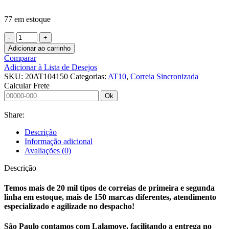
77 em estoque
CORREIA
SINCRONIZADA
Adicionar ao carrinho
20
Comparar
AT10
Adicionar à Lista de Desejos
4150
SKU:
20AT104150
Categorias:
AT10
,
Correia Sincronizada
J
Calcular Frete
C/
Ok
AVAFAC
4MM
Share:
quantidade
Descrição
Informação adicional
Avaliações (0)
Descrição
Temos mais de 20 mil tipos de correias de primeira e segunda
linha em estoque, mais de 150 marcas diferentes, atendimento
especializado e agilizade no despacho!
São Paulo contamos com Lalamove, facilitando a entrega no