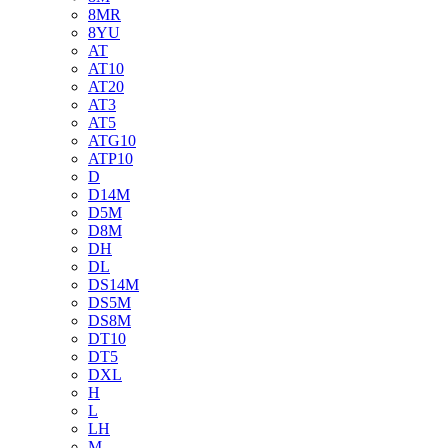
8MR
8YU
AT
AT10
AT20
AT3
AT5
ATG10
ATP10
D
D14M
D5M
D8M
DH
DL
DS14M
DS5M
DS8M
DT10
DT5
DXL
H
L
LH
M