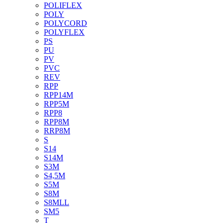
POLIFLEX
POLY
POLYCORD
POLYFLEX
PS
PU
PV
PVC
REV
RPP
RPP14M
RPP5M
RPP8
RPP8M
RRP8M
S
S14
S14M
S3M
S4,5M
S5M
S8M
S8MLL
SM5
T