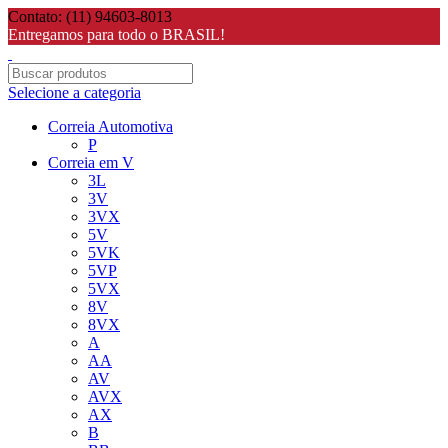
Contato: (11) 94603-8013
Entregamos para todo o BRASIL!
Selecione a categoria
Correia Automotiva
P
Correia em V
3L
3V
3VX
5V
5VK
5VP
5VX
8V
8VX
A
AA
AV
AVX
AX
B