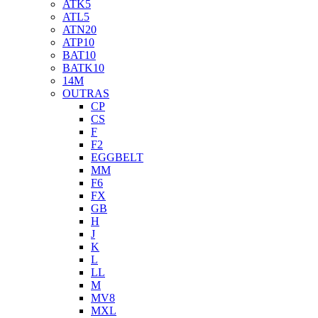
ATK5
ATL5
ATN20
ATP10
BAT10
BATK10
14M
OUTRAS
CP
CS
F
F2
EGGBELT
MM
F6
FX
GB
H
J
K
L
LL
M
MV8
MXL