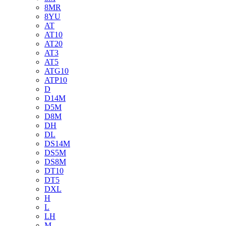
8MR
8YU
AT
AT10
AT20
AT3
AT5
ATG10
ATP10
D
D14M
D5M
D8M
DH
DL
DS14M
DS5M
DS8M
DT10
DT5
DXL
H
L
LH
M