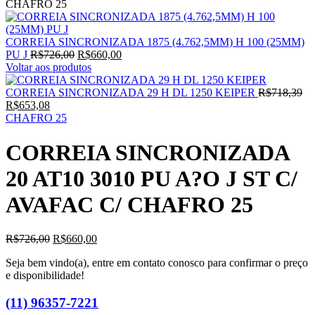
CHAFRO 25
CORREIA SINCRONIZADA 1875 (4.762,5MM) H 100 (25MM)
PU J
R$
726,00
R$
660,00
Voltar aos produtos
CORREIA SINCRONIZADA 29 H DL 1250 KEIPER
R$
718,39
R$
653,08
CHAFRO 25
CORREIA SINCRONIZADA
20 AT10 3010 PU A?O J ST C/
AVAFAC C/ CHAFRO 25
R$
726,00
R$
660,00
Seja bem vindo(a), entre em contato conosco para confirmar o preço
e disponibilidade!
(11) 96357-7221