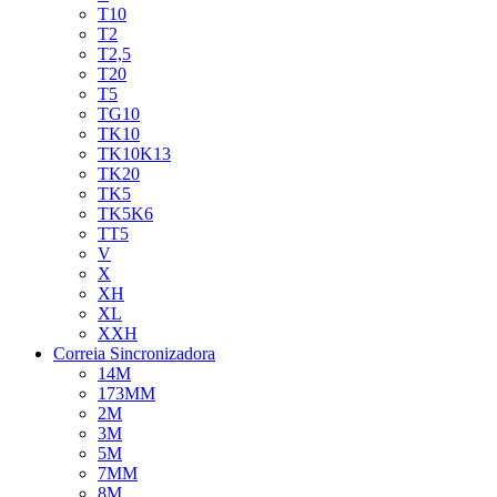
T10
T2
T2,5
T20
T5
TG10
TK10
TK10K13
TK20
TK5
TK5K6
TT5
V
X
XH
XL
XXH
Correia Sincronizadora
14M
173MM
2M
3M
5M
7MM
8M