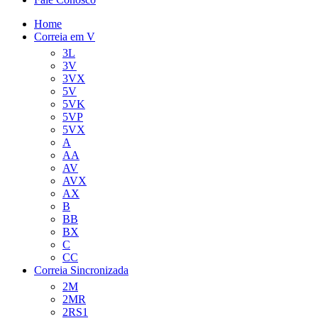
Home
Correia em V
3L
3V
3VX
5V
5VK
5VP
5VX
A
AA
AV
AVX
AX
B
BB
BX
C
CC
Correia Sincronizada
2M
2MR
2RS1