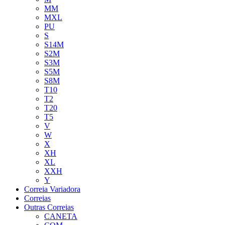
MM
MXL
PU
S
S14M
S2M
S3M
S5M
S8M
T10
T2
T20
T5
V
W
X
XH
XL
XXH
Y
Correia Variadora
Correias
Outras Correias
CANETA