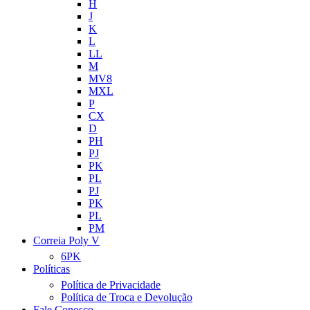
H
J
K
L
LL
M
MV8
MXL
P
CX
D
PH
PJ
PK
PL
PJ
PK
PL
PM
Correia Poly V
6PK
Políticas
Política de Privacidade
Política de Troca e Devolução
Fale Conosco