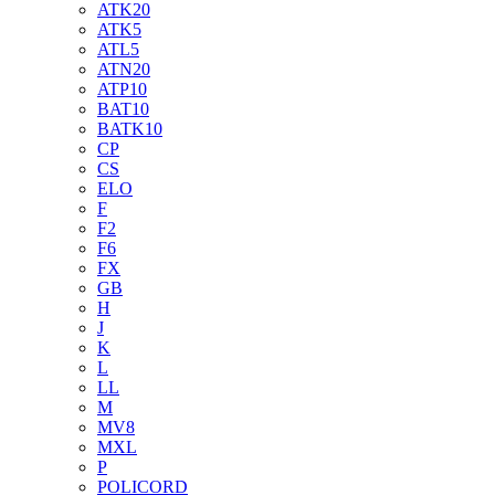
ATK20
ATK5
ATL5
ATN20
ATP10
BAT10
BATK10
CP
CS
ELO
F
F2
F6
FX
GB
H
J
K
L
LL
M
MV8
MXL
P
POLICORD