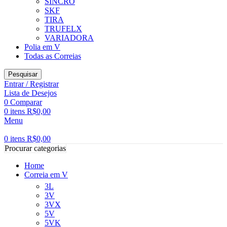
SINCRO
SKF
TIRA
TRUFELX
VARIADORA
Polia em V
Todas as Correias
Pesquisar
Entrar / Registrar
Lista de Desejos
0
Comparar
0
itens
R$
0,00
Menu
0
itens
R$
0,00
Procurar categorias
Home
Correia em V
3L
3V
3VX
5V
5VK