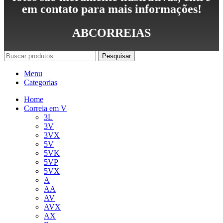
em contato para mais informações!
ABCORREIAS
Pesquisar
Menu
Categorias
Home
Correia em V
3L
3V
3VX
5V
5VK
5VP
5VX
A
AA
AV
AVX
AX