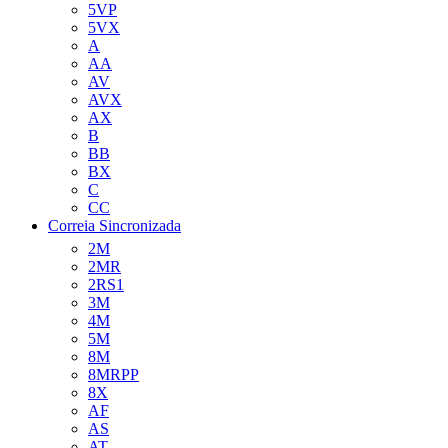
5VP
5VX
A
AA
AV
AVX
AX
B
BB
BX
C
CC
Correia Sincronizada
2M
2MR
2RS1
3M
4M
5M
8M
8MRPP
8X
AF
AS
AT