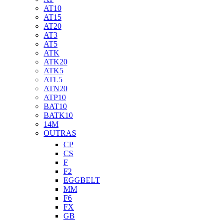
AT10
AT15
AT20
AT3
AT5
ATK
ATK20
ATK5
ATL5
ATN20
ATP10
BAT10
BATK10
14M
OUTRAS
CP
CS
F
F2
EGGBELT
MM
F6
FX
GB