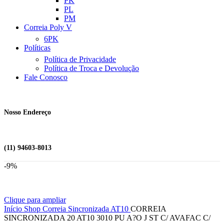
PK
PL
PM
Correia Poly V
6PK
Políticas
Política de Privacidade
Política de Troca e Devolução
Fale Conosco
Nosso Endereço
(11) 94603-8013
-9%
Clique para ampliar
Início
Shop
Correia Sincronizada
AT10
CORREIA
SINCRONIZADA 20 AT10 3010 PU A?O J ST C/ AVAFAC C/