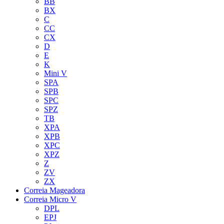
BB
BX
C
CC
CX
D
E
K
Mini V
SPA
SPB
SPC
SPZ
TB
XPA
XPB
XPC
XPZ
Z
ZV
ZX
Correia Mageadora
Correia Micro V
DPL
EPJ