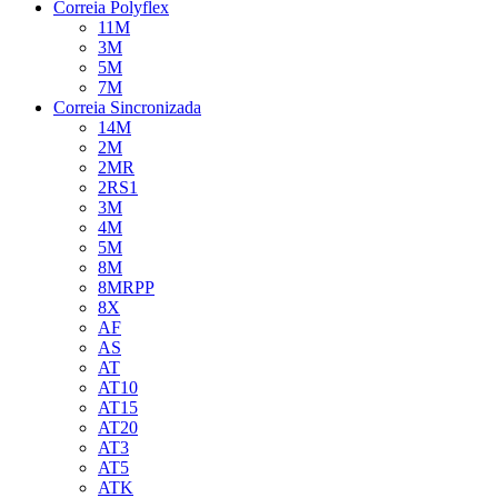
Correia Polyflex
11M
3M
5M
7M
Correia Sincronizada
14M
2M
2MR
2RS1
3M
4M
5M
8M
8MRPP
8X
AF
AS
AT
AT10
AT15
AT20
AT3
AT5
ATK