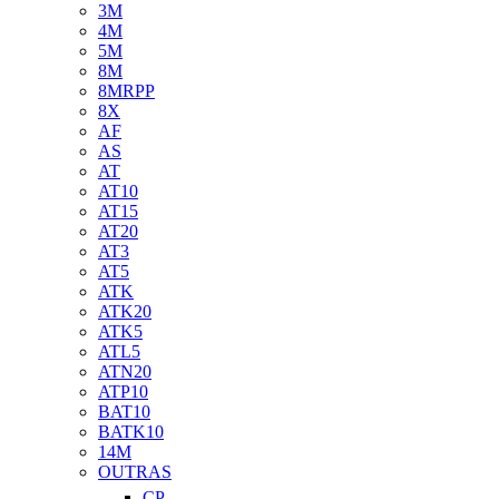
3M
4M
5M
8M
8MRPP
8X
AF
AS
AT
AT10
AT15
AT20
AT3
AT5
ATK
ATK20
ATK5
ATL5
ATN20
ATP10
BAT10
BATK10
14M
OUTRAS
CP