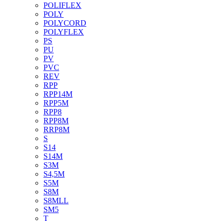
POLIFLEX
POLY
POLYCORD
POLYFLEX
PS
PU
PV
PVC
REV
RPP
RPP14M
RPP5M
RPP8
RPP8M
RRP8M
S
S14
S14M
S3M
S4,5M
S5M
S8M
S8MLL
SM5
T