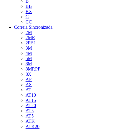
B
BB
BX
C
CC
Correia Sincronizada
2M
2MR
2RS1
3M
4M
5M
8M
8MRPP
8X
AF
AS
AT
AT10
AT15
AT20
AT3
AT5
ATK
ATK20