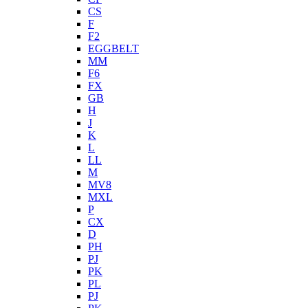
CS
F
F2
EGGBELT
MM
F6
FX
GB
H
J
K
L
LL
M
MV8
MXL
P
CX
D
PH
PJ
PK
PL
PJ