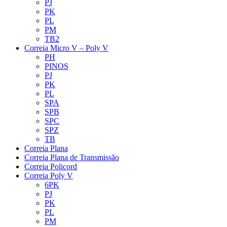
PJ
PK
PL
PM
TB2
Correia Micro V – Poly V
PH
PINOS
PJ
PK
PL
SPA
SPB
SPC
SPZ
TB
Correia Plana
Correia Plana de Transmissão
Correia Policord
Correia Poly V
6PK
PJ
PK
PL
PM